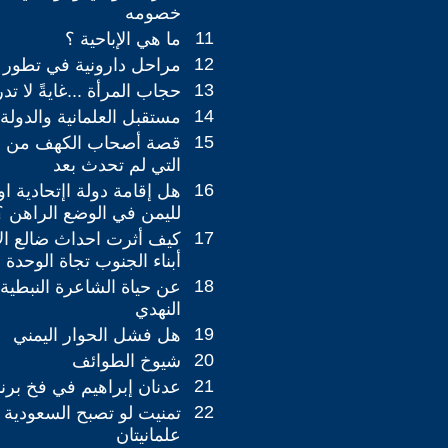
خصومه
11
ما هي الإباحية ؟
12
مراحل دارونية في تطور 
13
حجاب المرأة ...غايةً لا تد
14
مستقبل العلمانية والدولة 
15
قصة أصحاب الكهف من ا
التي لم تحدث بعد
16
هل إقامة دولة اإتحادية او
لليمن في الوضع الراهن ؟
17
كيف أثرت احداث ضالع ال
أبناء الجنوب تجاة الوحدة ا
18
عن حياة الشاعرة النبطية
النهدي
19
هل فشل الحوار اليمني
20
شيوخ الطوائف
21
عدنان إبراهيم في فخ برنا
22
تمنيت لو تصبح السعودية و
علمانيتان