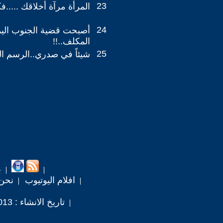
23
المرأة مرآة أخلاقك .....فك
24
أصبحت قضية الجنوب اليمن
المكلف..!!
25
شيئاً في صدري..الرسم الح
ب
افلام اليوتيوب
نحن
تاريخ الانشاء : 2013 / 3 / 18