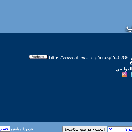
ي
htt
 العواضي
عرض المواضيع