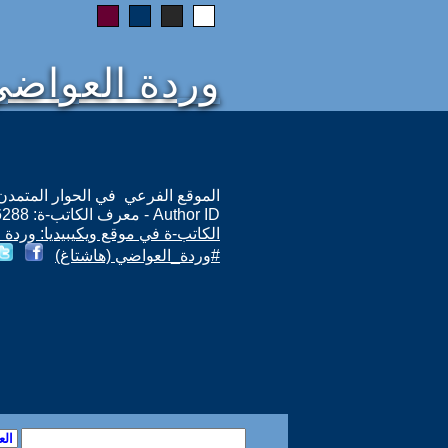
وردة العواض
الموقع الفرعي في الحوار المتمدن: ps://www.ahewar.org/m.asp?i=6288
Author ID - معرف الكاتب-ة: 6288
الكاتب-ة في موقع ويكيبيديا: وردة
#وردة_العواضي (هاشتاغ)