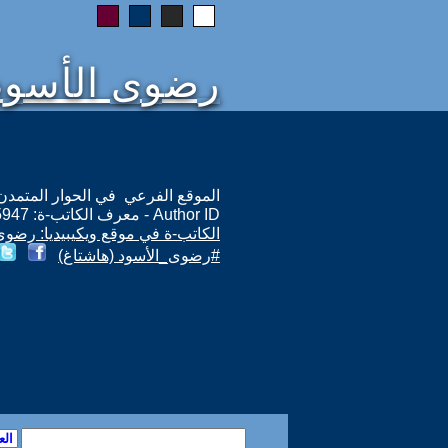
رضوى الأسود
الموقع الفرعي في الحوار المتمدن: ps://www.ahewar.org/m.asp?i=5947
Author ID - معرف الكاتب-ة: 5947
الكاتب-ة في موقع ويكيبيديا: رضوى
#رضوى_الأسود (هاشتاغ)