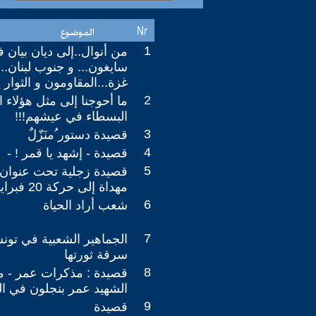
1
من أنوال..إلى ديان بيان فو
سايغون... و جنوب لبنان..
غزة...المقاومون و الثوا
2
ما أحوجنا إلى مثل هؤلاء ال
البسطاء في عيشهم!!!
3
قصيدة دستور ُمنَزّلٌ
4
قصيدة - إشهد يا قمر ! -
5
مهداة إلى حركة 20 فبراير المغربية
6
شعب أراد الحياة
7
الجماهير الشعبية في تو
سرقة ثورتها
8
قصيدة : مذكرات عمر - م
الشهيد عمر بنجلون في الذكرى 35 
9
قصيدة