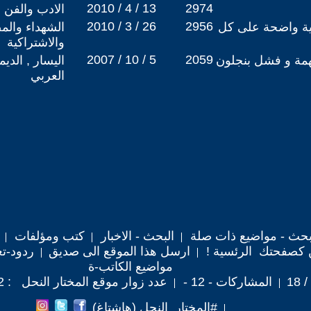
2010 / 4 / 13
2974
الادب والفن
2010 / 3 / 26
2956
نية واضحة على كل
الشهداء والم
والاشتراكية
2007 / 10 / 5
2059
همة و فشل بنجلون
اليسار , الدي
العربي
حث - مواضيع ذات صلة
البحث - الاخبار
كتب ومؤلفات
 كصفحتك الرئسية !
ارسل هذا الموقع الى صديق
ردود-تع
مواضيع الكاتب-ة
المشاركات - 12 -
عدد زوار موقع المختار النحل : 49,022
#المختار_النحل (هاشتاغ)