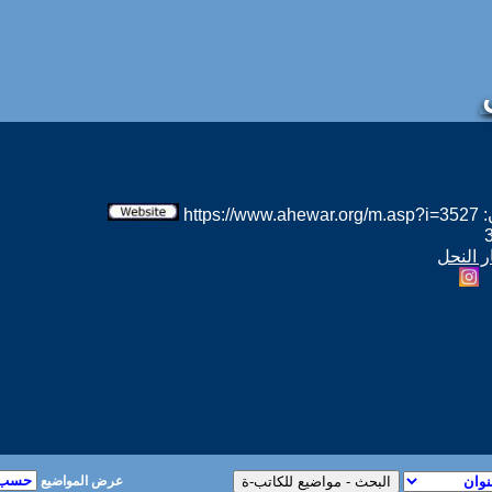
htt
ر النحل
عرض المواضيع