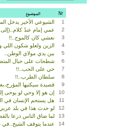
1
الشيوعي الأخير يدخل ال
2
عمي إمام عندُ كلام..(إلى 
3
نعشي كان كالموج..!!
4
الزين ولعلو شكون اللي ول
5
بين يدي مولاي الوطن..
6
شطحات على حبال المتص
7
حي على الحب..!!
8
سلطان الطرب..!!
9
قصيدة سيكتبها المؤرخ،بعد 
10
إن هو إلا وحي لو يوحى إل
11
هل يستحم الإنسان في ال
12
لو حدث هذا في بلد عربي.
13
لما ضاق الناس ذرعا بالقص
14
عندما يتوقف الشيخ..في 