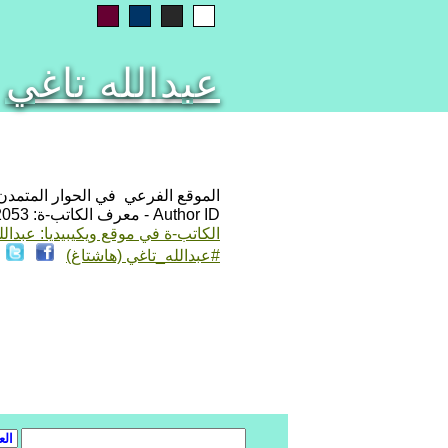
عبدالله تاغي
الموقع الفرعي في الحوار المتمدن: ps://www.ahewar.org/m.asp?i=2053
Author ID - معرف الكاتب-ة: 2053
الكاتب-ة في موقع ويكيبيديا: عبدالل
#عبدالله_تاغي (هاشتاغ)