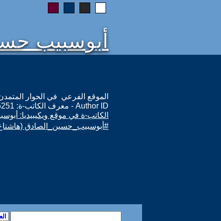
أبوسبيب حسي
الموقع الفرعي في الحوار المتمدن: ps://www.ahewar.org/m.asp?i=15251
Author ID - معرف الكاتب-ة: 15251
الكاتب-ة في موقع ويكيبيديا: أبو
#أبوسبيب_حسين_الصادق (هاشتاغ