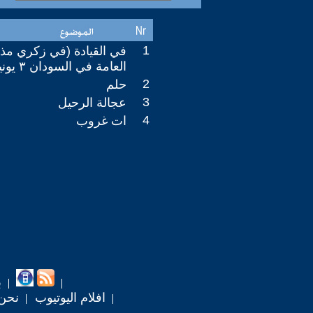
1
في القيادة (في زكري مذب
العامة في السودان ٣ يونيو ٢٠١٩)
2
حلم
3
عجالة الرحيل
4
ات غروب
ب
افلام اليوتيوب
نحن