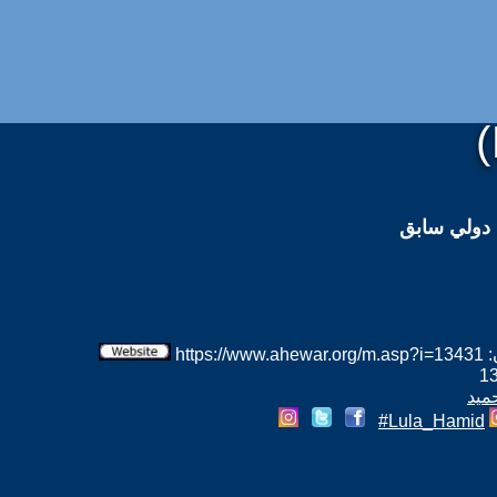
 دولي سابق
htt
حميد
Lula_Hamid#