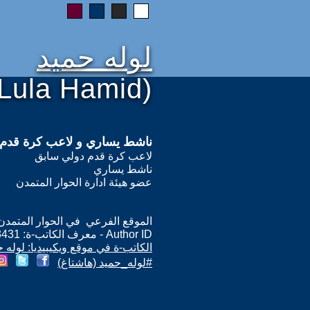
لوله حميد
(Lula Hamid)
ناشط يساري و لاعب كرة قدم
لاعب كرة قدم دولي سابق
ناشط يساري
عضو هيئة ادارة الحوار المتمدن
الموقع الفرعي في الحوار المتمدن: ps://www.ahewar.org/m.asp?i=13431
Author ID - معرف الكاتب-ة: 13431
الكاتب-ة في موقع ويكيبيديا: لوله 
#لوله_حميد (هاشتاغ)