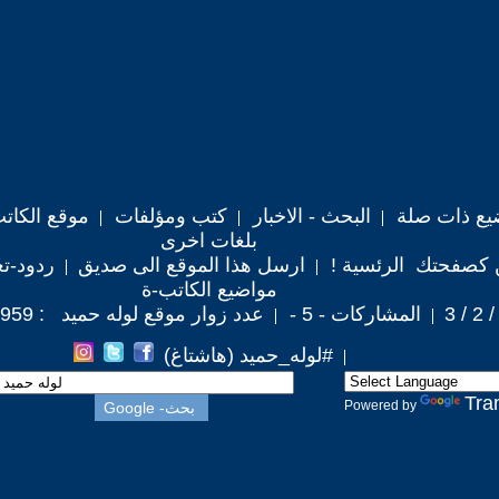
يع ذات صلة
البحث - الاخبار
كتب ومؤلفات
موقع الكات
بلغات اخرى
 كصفحتك الرئسية !
ارسل هذا الموقع الى صديق
ردود-تع
مواضيع الكاتب-ة
المشاركات - 5 -
عدد زوار موقع لوله حميد : 34,959
#لوله_حميد (هاشتاغ)
Tra
Powered by