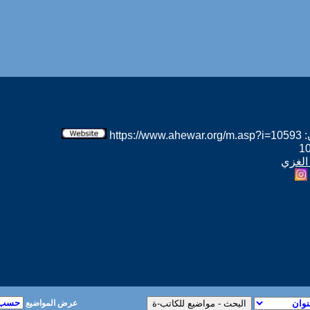
htt
 الغزي
عرض المواضيع