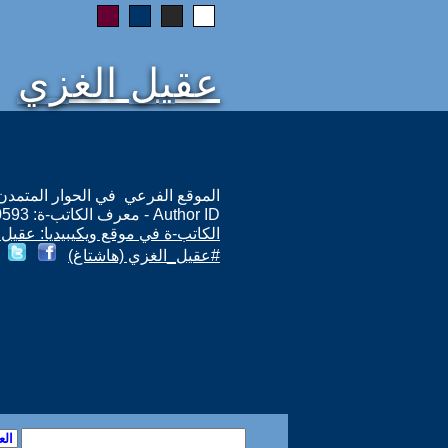
عقيل الغزي
الموقع الفرعي في الحوار المتمدن: ps://www.ahewar.org/m.asp?i=10593
Author ID - معرف الكاتب-ة: 10593
الكاتب-ة في موقع ويكيبيديا: عقيل
#عقيل_الغزي (هاشتاغ)