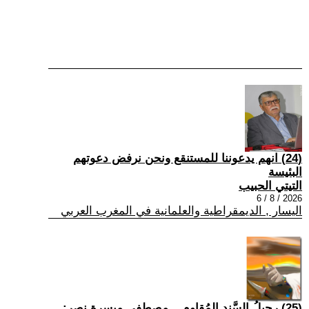
(24) انهم يدعوننا للمستنقع ونحن نرفض دعوتهم
البئيسة
التيتي الحبيب
2026 / 8 / 6
اليسار , الديمقراطية والعلمانية في المغرب العربي
(25) رحيلُ السَّندِ المُقاوم... مصطفى ميسرة نصر: