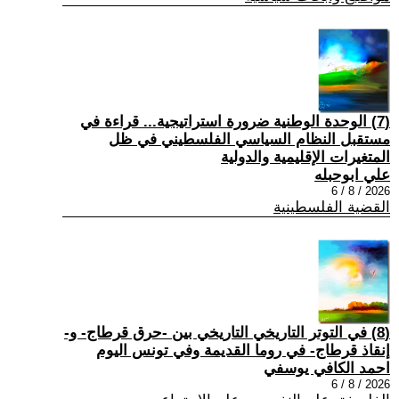
(7) الوحدة الوطنية ضرورة استراتيجية... قراءة في
مستقبل النظام السياسي الفلسطيني في ظل
المتغيرات الإقليمية والدولية
علي ابوحبله
2026 / 8 / 6
القضية الفلسطينية
(8) في التوتر التاريخي التاريخي بين -حرق قرطاج- و-
إنقاذ قرطاج- في روما القديمة وفي تونس اليوم
احمد الكافي يوسفي
2026 / 8 / 6