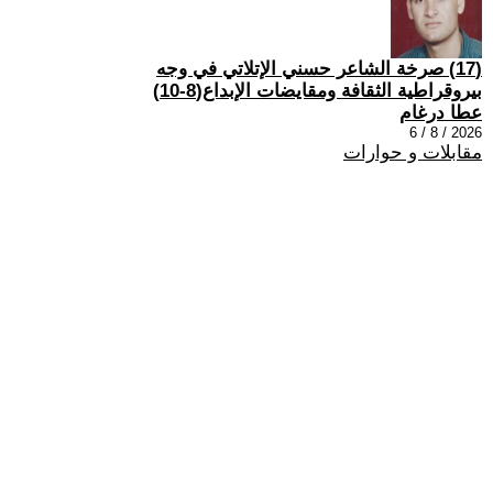
(17) صرخة الشاعر حسني الإتلاتي في وجه
بيروقراطية الثقافة ومقايضات الإبداع(8-10)
عطا درغام
2026 / 8 / 6
مقابلات و حوارات