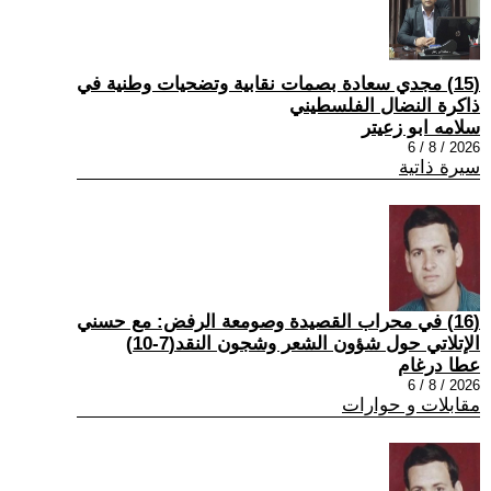
(15) مجدي سعادة بصمات نقابية وتضحيات وطنية في
ذاكرة النضال الفلسطيني
سلامه ابو زعيتر
2026 / 8 / 6
سيرة ذاتية
(16) في محراب القصيدة وصومعة الرفض: مع حسني
الإتلاتي حول شؤون الشعر وشجون النقد(7-10)
عطا درغام
2026 / 8 / 6
مقابلات و حوارات