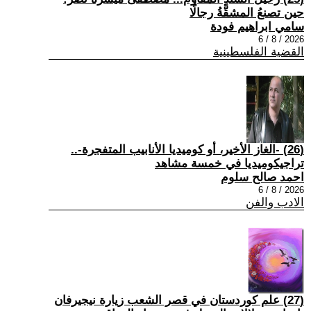
حين تصنعُ المشقَّةُ رجالًا
سامي ابراهيم فودة
2026 / 8 / 6
القضية الفلسطينية
(26) -الغاز الأخير، أو كوميديا الأنابيب المتفجرة-..
تراجيكوميديا في خمسة مشاهد
احمد صالح سلوم
2026 / 8 / 6
الادب والفن
(27) علم كوردستان في قصر الشعب زيارة نيجيرفان