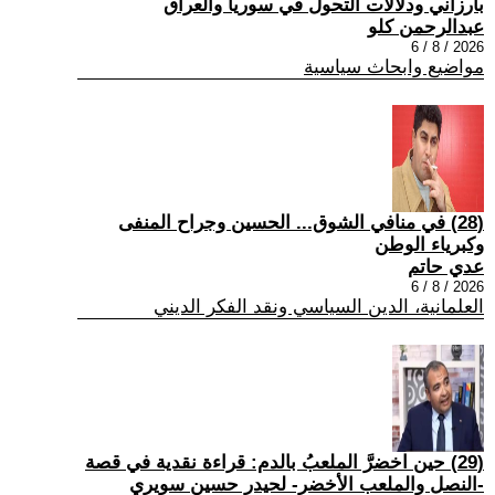
بارزاني ودلالات التحول في سوريا والعراق
عبدالرحمن كلو
2026 / 8 / 6
مواضيع وابحاث سياسية
(28) في منافي الشوق... الحسين وجراح المنفى
وكبرياء الوطن
عدي حاتم
2026 / 8 / 6
العلمانية، الدين السياسي ونقد الفكر الديني
(29) حين اخضرَّ الملعبُ بالدم: قراءة نقدية في قصة
-النصل والملعب الأخضر- لحيدر حسين سويري