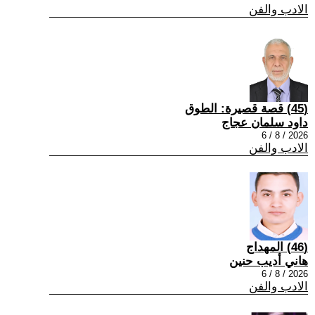
الادب والفن
(45) قصة قصيرة: الطوق
داود سلمان عجاج
2026 / 8 / 6
الادب والفن
(46) المهداج
هاني أديب حنين
2026 / 8 / 6
الادب والفن