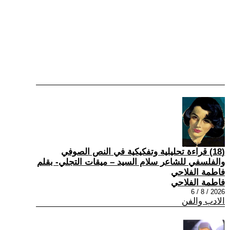
(18) قراءة تحليلية وتفكيكية في النص الصوفي
والفلسفي للشاعر سلام السيد – ميقات التجلي- بقلم
فاطمة الفلاحي
فاطمة الفلاحي
2026 / 8 / 6
الادب والفن