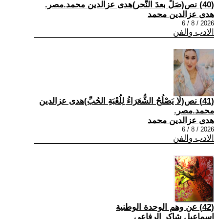
(40) نص(صَلِّ بعدَ النَّحر)هدى عزالدين محمد.مصر.
هدى عزالدين محمد
2026 / 8 / 6
الادب والفن
(41) نص(لَا يَصْلُحُ الشُّعَرَاءُ لِلُعْبَةِ الحُبِّ)هدى عزالدين
محمد.مصر.
هدى عزالدين محمد
2026 / 8 / 6
الادب والفن
(42) عن وهم الوحدة الوطنية
اسماعيل شاكر الرفاعي