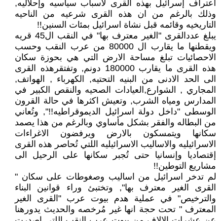
اعتراف إسرائيل بهذه القرى لاسباب سياسيه وإحلاليه,
وذلك بالرغم من ان هذه القرى شرعيه من الناحيه
التاريخيه وقائمه قبل نشاة اسرائيل بمئات السنين!!
يبلغ عددالقرى "الغير معترف بها" في النقب ال45 قريه
ويقطنها ما يقارب ال 80000 من عرب النقب وحسب
الاحصائيات تبلغ مساحة الارض التي هي بحوزة سكان
هذه القرى ما يقارب 180000 دونم, وتفتقرهذه القرى
الى الحد الادنى من البنيه التحتيه, الكهرباء , الهواتف,
المجاري , الشوارع,العيادات الصحيه والنقص الكبير في
المدارس ومياه الشرب, وتعيش اكثرها في حالة القرون
الوسطى "داخل دولة اسرائيل الديموقراطيه!!", وتُعاني
من البطاله والفقر بشكل مأساوي وبالرغم من هذا يصمد
سكانها ويتمسكون بالارض ويرفضون الاغراءات
الاسرائيليه والاساليب الاسرائيليه اللتي تُحاصر هذه القرى
إقتصاديا وإنسانيا حتى تُجبر سكانها على الرحيل الى
مشاريع التوطين!!
لم تدخر اسرائيل من اساليب وصغوطات على سكان "
القرى الغير معترف بها", وتختبئ وراء قوانين البناء
والترخيص" في عملية هدم بيوت عرب "القرى الغير
المعترف " تحت حجة انها غير مُرخصه والحديث يدورهنا
عن عشرات الالاف من بيوت عرب النقب اللتي اصدرت