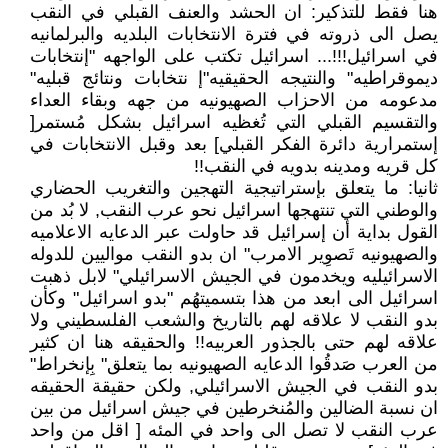
هنا فقط للتذكير: ان الحشد والعنف القبلي في النقب
يصل الى ذروته في فترة الانتخابات البلديه والبرلمانيه
في اسرائيل!!!... اسرائيل تكتب على الواجهه "إنتخابات
ديموقراطيه" والنتيجه الحقيقيه"إ نتخابات ونتائج قبليه"
مدعومه من الاحزاب الصهيونيه من جهه وبقاء العداء
والتقسيم القبلي التي تُغظيه اسرائيل بشكل مُستمر[
إستمرارية دائرة الفكر القبلي] بعد وقبل الانتخابات في
كل قريه ومدينه بدويه في النقب!!
ثانيا: ما يتعلق بإستراتيجية التهجين والتغريب الحضاري
والوطني التي تنتهجها اسرائيل نحو عرب النقب, لا بُد من
القول بداية أن إسرائيل قد حاولت عبر الدعايه الاعلاميه
والصهيونيه تَصوِير الامرب" ان بدو النقب مواليين للدوله
الاسرائيليه ويخدمون في الجيش الاسرائيلي" لابل ذهبت
اسرائيل الى ابعد من هذا بتسميتهُم "بدو اسرائيل" وكأن
بدو النقب لا علاقه لهم بالتاريخ والشعب الفلسطيني ولا
علاقه لهم حتى بالجذور العربيه!! والحقيقه هنا ان كثير
من العرب صَدقُوا الدعايه الصهيونيه بما يتعلق" بِإنخراط"
بدو النقب في الجيش الاسرائيلي, ولكن حقيقة الحقيقه
ان نسبة الضالين والمُنخرطين في جيش اسرائيل من بين
عرب النقب لا تصل الى واحد في المئه [ اقل من واحد