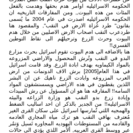
الحكومه الاسرائيليه اوامر هدم بحقها وهدمت بالفعل
المئات من هذه البيوت,, ومن المفارقات التاريخيه ان
الحكومه الاسرائيليه اصدرت في عام 2004 ما يُسمى
بقانون" طرد غُزاة الارض في النقب", والمقصود هنا
طردعرب النقب اصحاب الارض الاصليين من خلال هدم
البيوت وحرث الزرع وترحيلهُم الى نقاط التوطين
القسري!!
هنا بالاضافه الى هدم البيوت تقوم اسرائيل بحرث مزارع
البدو في النقب وتُرش المحصول والاراضي المزروعه
بالمواد الكيماويه بهدف ابادة الزرع, وقد قامت اسرائيل
في هذا العام[2005] برش الاف الدونمات من ارض
العرب المزروعه وابادت الزرع ناهيك عن ان البشر
اللذين يقطنون في هذه الاراضي ويسسنشقون المواد
السامه!! المفارقه هنا هو ان المسؤول عن رش المبيدات
وإبادة زرع بدو النقب هو وزارة الزراعه والبيئه
الاسرائيليه!! من الجدير بالذكر ان احد اساليب الضغط
والهمجيه اللتي تُمارسها اسرائيل على سكان القرى الغير
مُعترف بهافي النقب هو ترك مياه المجاري العادمه
والقادمه من المستوطنات اليهوديه المجاوره تَسيل وَتمُر
عبر ووسط القرى العربيه, ألأمر اللذي يؤدي الى حالات