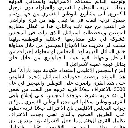
وتوجهه الدائم للمحاكم الاسرائيليه والمحافل الدوليه
بإيقاف نزيف التوطين القسري والحيلوله دون ترحيل
الكثيرون الى مشاريع التوطين القسري من جهه ودعم
صمود عرب النقب في ما تبقى لهُم من قرى واراضي
في النقب من جهه ثانيه وبالتالي هذا ما عَطل مشاريع
التوطين ومخططات اسرائيل اللذي رات في المجلس
كشوكه في حلق مشاريعها الاحلاليه والتوطينيه,,ولهذا
سعت الى تخريب هذا الانجاز[ المجلس] من خلال محاولة
خلق البدائل القبليه لهذا المجلس او محاولة إختراقه من
الداخل وإجهاظ قوة عمله الجماهيري من خلال خلق
بدائل قبليه عميله لاسرائيل !!
إنتزع المجلس الاقليمي إستعداد حكومة يهود باراك[ قبل
هذا الموعد رفضت حكومات اسرائيل مُجرد التفاوض
على هذه القرى واصرت على التوطين والتهجير] في عام
2000 بالاعتراف ب16 قريه عربيه من النقب من ضمن
ال 45 قريه بشرط موافقة المجلس على إقتلاع باقي
القرى وتوطين سكانها قي مدن التوطين القسري,,,,وكان
جواب المجلس الاقليمي بان الاعتراف ب16 قريه خطوه
على الطريق الصحيح واللذي تعنى وجوب الاعتراف
بكامل القرى ال45,,,مما جعل الاسرائيليون يهددون بان
هنالك بدائل للمجلس الاقليمي تقبل بالحلول