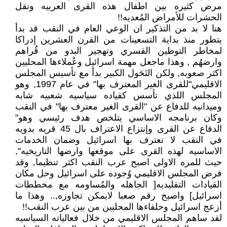
مرض كثيره بين اطفال هذه القرى العربيه ونقل
الحشرات للأمراض المُعديه!!
هنا لا بد من التذكير ان الوعي العام في النقب قد بدأ
يتطور منذ بداية التسعينات من القرن العشرين إدراكا
لمخاطر التوطين القسري وتهجير البدو من قُراهم
وارضهُم , وهذا ماجعل مهمة اسرائيل وعُملاءها المحليين
اكثر صعوبه, ولكن التَحَول الكبير بدأ مع تأسيس المجلس
الاقليمي"للقرى الغير المعترف بها" في عام 1997, وهو
المجلس اللذي تأسس كقياده سياسيه شعبيه شابه
وميدانيه للدفاع عن "القرى الغير معترف بها" في النقب
وكان برنامجه الاساسي يتلخص هدف رئيسي وهو"
الدفاع عن القرى وإنتزاع الاعتراف بال 45 قريه بدويه
في النقب لا تعترف بها اسرائيل وضمان الخدمات
الاساسيه لهذه القرى على موقعها وارضها التاريخيه",
حيث للمره الاولى اصبح عرب النقب اكثر تنظيما, وقد
فرض المجلس الاقليمي وُجوده على اسرائيل وحل مكان
القيادات التقليديه[ الجاهله والمُساومه مع مخططات
اسرائيل] واصبح رقم صعبا لايمكن تجاوزه,.. وهذا ما
أزعج اسرائيل وحلفاءها المحليين من بين عرب النقب!!
لقد ساهم المجلس الاقليمي من خلال فعالياته السياسيه