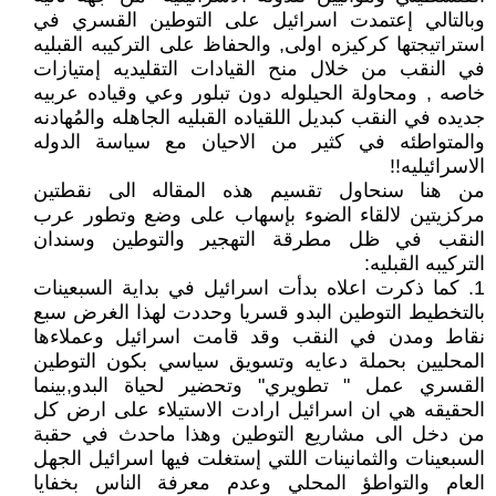
وبالتالي إعتمدت اسرائيل على التوطين القسري في
استراتيجتها كركيزه اولى, والحفاظ على التركيبه القبليه
في النقب من خلال منح القيادات التقليديه إمتيازات
خاصه , ومحاولة الحيلوله دون تبلور وعي وقياده عربيه
جديده في النقب كبديل اللقياده القبليه الجاهله والمُهادنه
والمتواطئه في كثير من الاحيان مع سياسة الدوله
الاسرائيليه!!
من هنا سنحاول تقسيم هذه المقاله الى نقطتين
مركزيتين لالقاء الضوء بإسهاب على وضع وتطور عرب
النقب في ظل مطرقة التهجير والتوطين وسندان
التركيبه القبليه:
1. كما ذكرت اعلاه بدأت اسرائيل في بداية السبعينات
بالتخطيط التوطين البدو قسريا وحددت لهذا الغرض سبع
نقاط ومدن في النقب وقد قامت اسرائيل وعملاءها
المحليين بحملة دعايه وتسويق سياسي بكون التوطين
القسري عمل " تطويري" وتحضير لحياة البدو,بينما
الحقيقه هي ان اسرائيل ارادت الاستيلاء على ارض كل
من دخل الى مشاريع التوطين وهذا ماحدث في حقبة
السبعينات والثمانينات اللتي إستغلت فيها اسرائيل الجهل
العام والتواطؤ المحلي وعدم معرفة الناس بخفايا