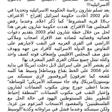
ألاسرائيليه!!!
بعد تسلم شارون رئاسة الحكومه الاسرائيليه وتحديدا في
عام 2002 أعادت حكومة اسرائيل إقتراح " الاعتراف
ب16 قريه المشروط" كما ذُكر اعلاه, وعندما رفض
المجلس هذا الاقتراح, هددت حكومة شارون بفرض هذا
لحل من خلال خطة شارون لعام 2003 بتقديم دعوات
قضائيه وقضائيه مُضاده ضد الافراد اصحاب وملاكي
الاراضي في القرى العربيه في النقب لاجبارهم على
التفاوض مع الدوله الاسرائييه كأفراد من جهه وبهدف
شق صف المجلس الاقليمي وإضعاف قوته كصف واحد
وكتله تمثل جميع سكان القرى الغير المعترف بها!
لم يقتصر ألأمر على اسرائيل لابل دخلت امريكا في بداية
عام 2004 على الخط بقناع ووساطة[ وسيط هنا كلمه
مُقنعه كما تعرفون] البروفسور لاري سيسكند من
بوستون[امريكا], وقد جاء سيسكند الأمريكي" للوساطه"
بعدما اعطى جورج بوش مكتوب الضمانات لشارون
وإعتبار النقب في مكتوب الضمانات "كمنطقة إحتياط
للتطوير بنقل المستوطنين اليهود في حالة الحل مع
الفلسطينيين" والمقصود الانسحاب المزعوم من غزه!,
ولكن سيسكند وعندما فشل في مراوغاته وكذبة"الوسيط