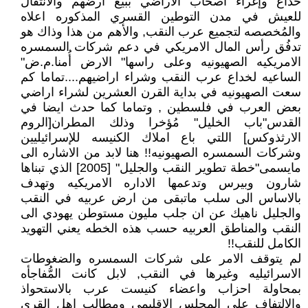
خداع وإغراء اصحاب الاراضي ببيع ارضهم والانتقال
للعيش في مدن التوطين القسري المذكوره اعلاه
والمُخصصه لتجميع عرب النقب, والأهم من هذا وذاك هو
تدفُق رأس المال الامريكي في دعم شركات السمسره
الامريكيه الصهيونيه وعلى راسها" الارض أُمنا.م.ض"
الساعيه لخداع عرب النقب وشراء اراضيهم....تماما كم
سعت الصهيونيه في بداية القرن العشرين لشراء اراضي
بعض العرب في فلسطين , وتماما كما حدث ايضا في
القدس"باب الخليل" مُؤخرا وذلك المطران[الروم
الارثذوكس] اللتي باع املاك الكنيسه للإسرائيليين
وشركات السمسره الصهيونيه!! هنا لابد من الاشاره الى
مايسمى"خطة تطوير النقب والجليل" [2005] الذي تبناها
شارون وبيرس وتدعمها الاداره الامريكيه وتهدف
بالاساس الى سلب ماتبقى من ارض عربيه في النقب
والجليل ناهيك عن ان جلب مليون مستوطن يهودي الى
النقب والمناطق العربيه حسب هذه الخطه يعني التهويد
الكامل للنقب!!
لم يتوقف الامر على شركات السمسره والضغوطات
الاسرائيليه وغيرها في النقب, لابل كانت المُّفاجأه
بمحاولة احزاب واعضاء كنيست عرب بالاستحواذ
والالتفاف على المجلس الاقليمي ومطالب اهل القرى