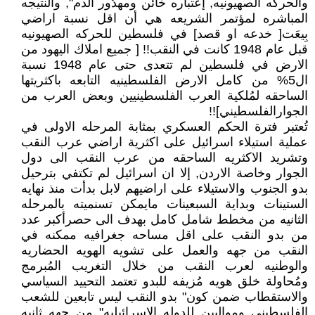
والحركه الصهيونيه, إعتباره خائن ومهدُور الدم", والنتيجه
المباشره لمؤتمر الشريعه هي أن اقل نسبة اراضي
بِيعَت[ خدعه او قصد] في فلسطين للحركه الصهيونيه
قبل عام 1948 كانت في النقب!! [ جميع املاك اليهود من
الارض في فلسطين لم تتعدى حتى عام 1948 نسبة
ال5% من كامل الارض الفلسطينيه التابعه باكثريتها
الساحقه لمُلكية العرب الفلسطينيين وبعض العرب من
الجوارالفلسطيني]!!
تُعتبر فترة الحكم العسكري بمثابة المرحله الاولى في
عملية استيلاء اسرائيل على اكثرية اراضي عرب النقب
وتشريد الاكثريه الساحقه من عرب النقب الى دول
الجوار وخاصة الاردن, إلا ان اسرائيل لم تكتفي بترحيل
بدو الجنوب والاستيلاء على اراضيهم لابل بدأت منذ نهايه
الستينات وبداية السبعينات مايمكن تسنميته بالمرحله
الثانيه من مخطط شامل كامل بهدف الى حصرأكبر عدد
من بدو النقب على اقل مساحه جغرافيه ممكنه في
النقب من جهه والعمل على تشويه الهويه الحضاريه
والوطنيه لعرب النقب من خلال التغريب المُبرمج
ومُحاولة خلق هويه مُزيفه للبدو تعتمد التحييد السياسي
والاستقطاب ضمن كون" بدو النقب ليس تابعين للشعب
الفلسطيني ومواليين للدوله الاسرائيليه" من جهه ثانيه