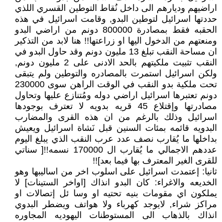
اراضيهم وديارهم الى داخل نُقاط التوطين القسري اللذي
حددتها اسرائيل لتوطين البدو, وقامت اسرائيل في هذه
الحقبه فقط بمصادرة 800000 دونم من اراضي البدو
ومنعتهم من الدخول اليها او زراعتها!! هنا لابد من التذكير
ان مساحة النقب تبلغ 13 مليون دونم وقد حاول البدو في
النقب تثبيت ملكيتهم بالحد الادنى على 2 مليون دونم,
ولكن اسرائيل استمرت بالمصادره والتوطين ولم يتبقى
تحت ملكية بدو النقب في الوقت الراهن سوى 230000
دونم تعتبرها اسرائيل اراضي دوله ومُتنازع عليها وتحاول
مصادرتها وإقتلاع 45 قريه بدويه لا تعترف بوجودها
اسرائيل وذلك بالرغم من ان هذه القرى والمضارب
البدويه قائمه بمئات السنين قبل نَشاة اسرائيل ويعيش
بداخلها ما يُقارب نصف عدد عرب النقب الذي يبلغ اليوم
عددهم الاجمالي ما يُقارب ال 170000 نسمه!![ سناتي
للقرى الغير المعترف بها فيما بعد]!!
ثانيا: إعتمدت اسرائيل على اسلوب اخر من اساليبها وهو
الخديعه والاغراء: كان البدو انذاك [اواخر الستينات] لا
يملكون اي مقومات بنيه تحتيه او وسا ئل إتصالات او
مراكز شراء, لايوجد كهرباء ولا هواتف ويضطر البدوي
انذاك بالذهاب الى المستوطنات اليهوديه المجاوره