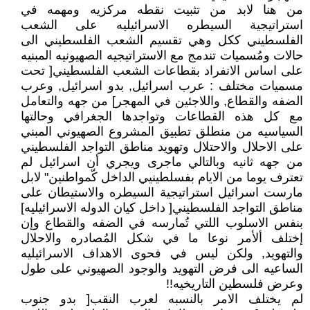
من هنا لابد من تثبيت نقطه مركزيه ومهمه في
استراتيجية السيطره الاسرائيليه على الشعب
الفلسطيني ككل وهي تقسيم الشعب الفلسطيني الى
حالات ومُسميات تندمج مع الاستراتيجيه الصهيونيه المبنيه
على اساس الانفراد بقطاعات الشعب الفلسطيني[ تحت
مسميات مختلف : عرب اسرائيل, بدو اسرائيل, وعرب
الضفه والقطاع, واللاجئين في المهجر] من جهه والتعامل
مع كل هذه القطاعات وتواجدها الجغرافي وحالتها
السياسيه من منطلق تطبيق المشروع الصهيوني المبني
على الاحلال والاحتلال وتهويد مناطق التواجد الفلسطيني
من جهه ثانيه وبالتالي ماجرى ويجري أن اسرائيل لم
تعترف يوما من الايام بفسلطينيي الداخل كّمواطنين" لابل
مارست اسرائيل استراتيجية السيطره والاستيطان على
مناطق التواجد الفلسطيني[ داخل كيان الدوله الاسرائيليه]
بنفس الاسلوب اللتي تُمارسه في الضفه والقطاع وإن
إختلف ألأمر نوعا ما في شكل المُصادره والاحلال
والتهويد, ولكن ليس في فحوى الاهداف الاسرائيليه
الساعيه الى فرض التهويد والوجود الصهيوني على طول
وعرض فلسطين التاريخيه!!
لم يختلف الامر بالنسبه لعرب النقب[ بدو جنوب