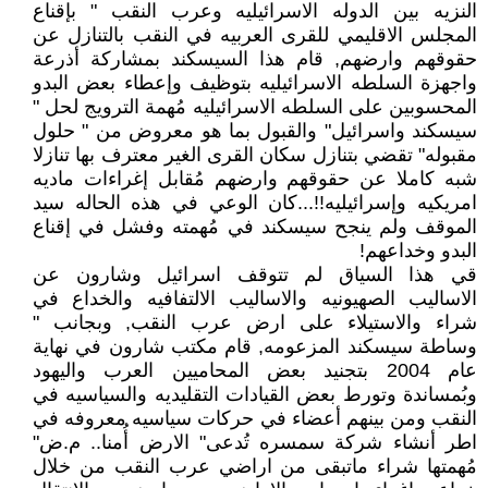
النزيه بين الدوله الاسرائيليه وعرب النقب " بإقناع
المجلس الاقليمي للقرى العربيه في النقب بالتنازل عن
حقوقهم وارضهم, قام هذا السيسكند بمشاركة أذرعة
واجهزة السلطه الاسرائيليه بتوظيف وإعطاء بعض البدو
المحسوبين على السلطه الاسرائيليه مُهمة الترويج لحل "
سيسكند واسرائيل" والقبول بما هو معروض من " حلول
مقبوله" تقضي بتنازل سكان القرى الغير معترف بها تنازلا
شبه كاملا عن حقوقهم وارضهم مُقابل إغراءات ماديه
امريكيه وإسرائيليه!!...كان الوعي في هذه الحاله سيد
الموقف ولم ينجح سيسكند في مُهمته وفشل في إقناع
البدو وخداعهم!
قي هذا السياق لم تتوقف اسرائيل وشارون عن
الاساليب الصهيونيه والاساليب الالتفافيه والخداع في
شراء والاستيلاء على ارض عرب النقب, وبجانب "
وساطة سيسكند المزعومه, قام مكتب شارون في نهاية
عام 2004 بتجنيد بعض المحاميين العرب واليهود
وبُمساندة وتورط بعض القيادات التقليديه والسياسيه في
النقب ومن بينهم أعضاء في حركات سياسيه معروفه في
اطر أنشاء شركة سمسره تُدعى" الارض أُمنا.. م.ض"
مُهمتها شراء ماتبقى من اراضي عرب النقب من خلال