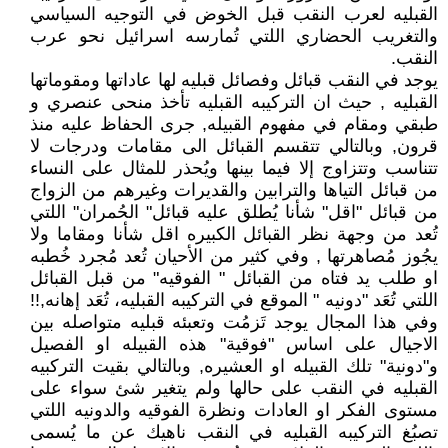
القبليه لعرب النقب قبل الخوض في التوجيه السياسي
والتغريب الحضاري اللتي تُمارسه اسرائيل نحو عرب
النقب.
يوجد في النقب قبائل وفصائل قبليه لها عاداتها ومقوماتها
القبليه , حيث ان التركيبه القبليه تأخذ منحى عنصري و
طبقي ومقام في مفهوم القبيله, جرى الحفاظ عليه منذ
قرون, وبالتالي تتقسم القبائل الى مقامات ودرجات لا
تتناسب وتتزاوج إلا فيما بينها ويُحذر للمثال على النساء
من قبائل التياها والترابين والقديرات وغيرهم من الزواج
من قبائل "اقل" شأنا يُطلق عليه قبائل" الحُمران" اللتي
تُعد من وجهة نظر القبائل الكبيره اقل شأنا ومقاما ولا
يجُوز مُصاهرتها , وفي كثير من الأحيان تُعد مُجرد خُطبه
او طلب يد فتاه من القبائل " الفوقيه" من قبل القبائل
اللتي تُعَد "دونيه " الموقع في التركيبه القبليه، تُعَد إهانه,!!
وفي هذا المجال يوجد تَزمُت وتعبئه قبليه متواصله بين
الاجيال على اساس "فوقية" هذه القبيله او الفصيل
و"دونية" تلك القبيله او العشيره, وبالتالي بقيت التركبيه
القبليه في النقب على حالها ولم يتغير شئ سواء على
مستوى الفكر او العادات ونظرة الفوقيه والدونيه اللتي
تصبُغ التركيبه القبليه في النقب ناهيك عن ما يُسمى