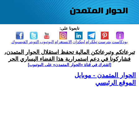
تابعونا على:
بودكاست
بنترست
تيلكرام
لينكدإن
الانستغرام
اليوتيوب
التويتر
الفيسبوك
تبرعاتكم وتبرعاتكن المالية تحفظ استقلال الحوار المتمدن،
فشاركونا في دعم استمرارية هذا الفضاء اليساري الحر
[اشترك في قناة ‫«الحوار المتمدن» على اليوتيوب]
الحوار المتمدن - موبايل
الموقع الرئيسي