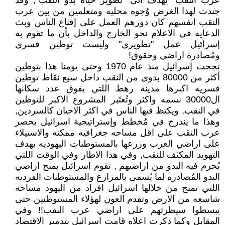
عرب النقب" يهدف الى "تطوير حياة بدو النقب", وقد
جندت لهذا الغرض وُجوه محليه ومتعلمين من بين عرب
النقب انفسهم كان دورهم العمل على إقناع الناس وبث
الدعايه في الاعلام نحو الخارج والداخل بأن ما تقوم به
إسرائيل عمل "تطويري" وليست توطين قسري
ومُصادرة اراضي وحقوق!
نجحت إسرائيل منذ عام 1970 وحتى يومنا هذا بتوطين
أكثر من 80000 بدوي من النقب داخل سبع نقاط توطين
قسريه اكبرها مدينة رهط اللتي يفوق عدد سكانها
ال30000 نسمه واكثر وتُعتَبر المشروع الاكبر للتوطين
في النقب, ويكتظ فيها الناس في اكثر الاحيان كالسردين,
وهذا ما يندرج في مُخطط وإستراتيجية اسرائيل بحصر
عرب النقب على اقل مساحه جغرافيه ممكنه والاستيلاء
على اراضي العرب وزرعها بالمستوطنات اليهوديه بهدف
التهويد المكثف للنقب, وفي هذا الاطار وفي الوقت اللتي
يُحرم فيه البدو من اراضيهم , تقوم اسرائيل بمنح اراضي
البدو المُصادره لما يُسمى بالمزارع والمستوطنات الفرديه
اللتي تمنح من خلالها اسرائيل افراد من اليهود مساحه
شاسعه من الارض وتقدم العون لهؤلاء المستوطنين حتى
يبسطوا سيطرتهم على اراضي عرب النقب!! وفي
المقابل وكما ذكرت اعلاه قامت اسرائيل بتدمير الاقتصاد