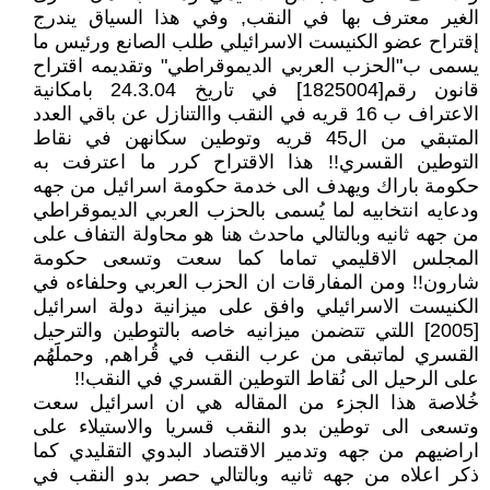
الغير معترف بها في النقب, وفي هذا السياق يندرج
إقتراح عضو الكنيست الاسرائيلي طلب الصانع ورئيس ما
يسمى ب"الحزب العربي الديموقراطي" وتقديمه اقتراح
قانون رقم[1825004] في تاريخ 24.3.04 بامكانية
الاعتراف ب 16 قريه في النقب واالتنازل عن باقي العدد
المتبقي من ال45 قريه وتوطين سكانهن في نقاط
التوطين القسري!! هذا الاقتراح كرر ما اعترفت به
حكومة باراك ويهدف الى خدمة حكومة اسرائيل من جهه
ودعايه انتخابيه لما يُسمى بالحزب العربي الديموقراطي
من جهه ثانيه وبالتالي ماحدث هنا هو محاولة التفاف على
المجلس الاقليمي تماما كما سعت وتسعى حكومة
شارون!! ومن المفارقات ان الحزب العربي وحلفاءه في
الكنيست الاسرائيلي وافق على ميزانية دولة اسرائيل
[2005] اللتي تتضمن ميزانيه خاصه بالتوطين والترحيل
القسري لماتبقى من عرب النقب في قُراهم, وحملََهُم
على الرحيل الى نُقاط التوطين القسري في النقب!!
خُلاصة هذا الجزء من المقاله هي ان اسرائيل سعت
وتسعى الى توطين بدو النقب قسريا والاستيلاء على
اراضيهم من جهه وتدمير الاقتصاد البدوي التقليدي كما
ذكر اعلاه من جهه ثانيه وبالتالي حصر بدو النقب في