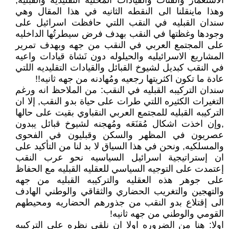
الاستعمار والفئات والقيادات المحليه التقليديه والقبليه,
وهذا ماينقلنا الى النقطه الثانيه في هذا المقال وهي
سندان القبليه في النقب اللتي حافظت اسرائيل على
وجودها وغظتها في النقب بهدف فرض سيطرتُها الداخليه
على المجتمع العربي في النقب من جهه وبهدف تمرير
المشاريع الاسرائيليه والحيلوله دون نَشاة قيادات واعيه
في النقب كبديل لشيوخ القبائل والقيادات التقليديه اللتي
عادة ما تكون اكثريتها رجعيه ومُهادنه من جهه ثانيه!!
سندان التركيبه القبليه في النقب: من الملاحظ انه ورغم
التغيرات الكثيره اللتي طرات على حياة بدو النقب, إلا ان
التركيبه القبليه للمجتمع العربي النقباوي بقيت على حالها
,وإن اخذت اشكال مُقنَعَه ومُهجنه لشيوخ قبائل يبدون
عصريون في المظهر والسكن وقبليون في الفحوى
والمسلكيه, ونحن في هذا السياق لا بد لنا من التأكيد على
ان إستراتيجية اسرائيل السياسيه نحو عرب النقب
إعتمدت على التوجيه السياسي للعقليه القبليه مع الحفاظ
على جوهر هذه العقليه والتركيبه القبليه من جهه
والتهجين والتغريب الحضاري والثقاقي والوطني الهادف
الى إقتلاع بدو النقب من جذورهم الحضاريه ومحيطهم
القومي والوطني من جهه ثانيه!
اولا: هنا من الضروره اولا ان نلقي نظره على التركيبه