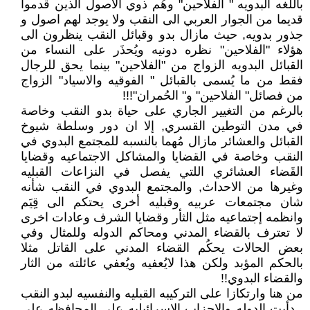
باللغه البدويه " الفلاحين" وهُم ذوي الاصول الذين قدموا
قديما من الجوار العربي الى النقب ولا يوجد لهم اصول و
جذور بدويه, حيث مازال بدو وقبائل النقب ينظرون الى
هؤلاء "الفلاحين" نظره دونيه ويُحذَر على النساء من
القبائل البدويه الزواج من "الفلاحين" بينما يحق للرجال
فقط من ما يُسمى بالقبائل " الفوقيه والاسياد" الزواج
من فصائل" الفلاحين" و" الحُمران"!!!
بالرغم من التغيير الجاري على حياة بدو النقب وخاصة
في مدن التوطين القسري, إلا ان دور وسلطة شيوخ
القبائل والعشائر مازال مُهما بالنسبه للمجتمع البدوي في
النقب وخاصة في القضايا والمشاكل الاجتماعيه وقضايا
القَضاء العشائري اللتي يفصل في النزاعات القبليه
وغيرها من الاحداث, والمجتمع البدوي في النقب شأنه
شان مجتمعات عربيه وقبليه أخرى يحتكم الى قِِيَم
وانظمه إجتماعيه مثل الثأر وقضايا الشرف وعادات اخرى
لا تعترف بالقضاء المدني ومحاكم الدوله وللمثال وفي
بعض الحالات يحكُم القضاء المدني على القاتل مثلا
بالحكم المؤبد ولكن هذا لايُعفيه ويُعفي عائلته من الثار
والقضاء البدوي!!
من هنا وارتكازا على التركيبه القبليه والنفسيه لبدو النقب
, دأبت الدوله والاحزاب الاسرائيليه على المحافظه على