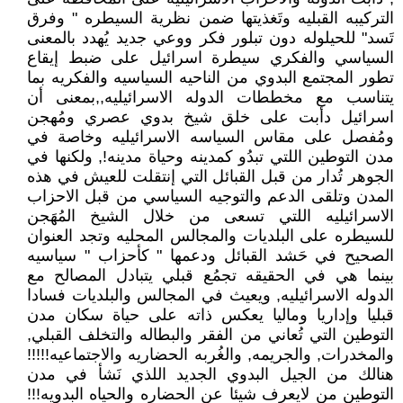
التركيبه القبليه وتَغذيتها ضمن نظرية السيطره " وفرق
تَسد" للحيلوله دون تبلور فكر ووعي جديد يُهدد بالمعنى
السياسي والفكري سيطرة اسرائيل على ضبط إيقاع
تطور المجتمع البدوي من الناحيه السياسيه والفكريه بما
يتناسب مع مخططات الدوله الاسرائيليه,,بمعنى أن
اسرائيل دأبت على خلق شيخ بدوي عصري ومُهجن
ومُفصل على مقاس السياسه الاسرائيليه وخاصة في
مدن التوطين اللتي تبدُو كمدينه وحياة مدينه!, ولكنها في
الجوهر تُدار من قبل القبائل التي إنتقلت للعيش في هذه
المدن وتلقى الدعم والتوجيه السياسي من قبل الاحزاب
الاسرائيليه اللتي تسعى من خلال الشيخ المُهَجن
للسيطره على البلديات والمجالس المحليه وتجد العنوان
الصحيح في حَشد القبائل ودعمها " كأحزاب " سياسيه
بينما هي في الحقيقه تجمُع قبلي يتبادل المصالح مع
الدوله الاسرائيليه, ويعيث في المجالس والبلديات فسادا
قبليا وإداريا وماليا يعكس ذاته على حياة سكان مدن
التوطين التي تُعاني من الفقر والبطاله والتخلف القبلي,
والمخدرات, والجريمه, والغُربه الحضاريه والاجتماعيه!!!!!
هنالك من الجيل البدوي الجديد اللذي نَشأ في مدن
التوطين من لايعرف شيئا عن الحضاره والحياه البدويه!!!