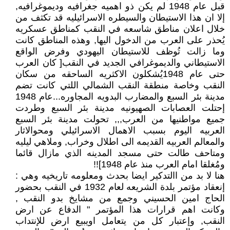
قبل عام 1948 لم يكن ذو اهميه جغرافيه وديموغرافيه,
إلا ان هذا الاستيطان والسيطره الاسرائيليه قد تكثف من
خلال اعلان مناطق شاسعه في النقب كمناطق عسكريه
يُحذر على العرب من الدخول اليها, وهذه المناطق كانت
وما زالت تُوظف للاستيطان اليهودي وفرض الواقع
الاستيطاني والديموغرافي الجديد في النقب[ كان العرب
حتى عام 1948يُشكلون الاكثريه الساحقه من سكان
النقب وخاصة منطقة النقب الشمالي اللتي كانت تضم
مدينة بئر السبع والمضارب البدويه المجاوره...عام 1948
إحتلت العصابات الصهيونيه مدينة بئر السبع وطردت
جميع مواطنيها من العرب,,, تحولت مدينة بئر السبع
العربيه اليوم بسبب الاهمال الاسرائيلي ومحوالاثار
والمعالم العربيه القديمه الى اطلال وخراب, وملاهي ليليه
ومتاحف طالت حتى مسجد المدينه الذي مازال قائما
ومُغلقا امام العرب منذ عام 1948]!!
هنا لا بد من االتدكير ايضا بحدث ومعلومه تاريخيه وهي :
إنعقاد مؤتمر بلدة الشريعه لعام 1932 في النقب بحضور
الحاج امين الحسيني وجمع من مشايخ بدو النقب ,
وكانت اهم قرارات هذا المؤتمر " الدفاع عن ارض
النقب, وإعتبار كل من يتعامل اويبيع ارض للإنتداب