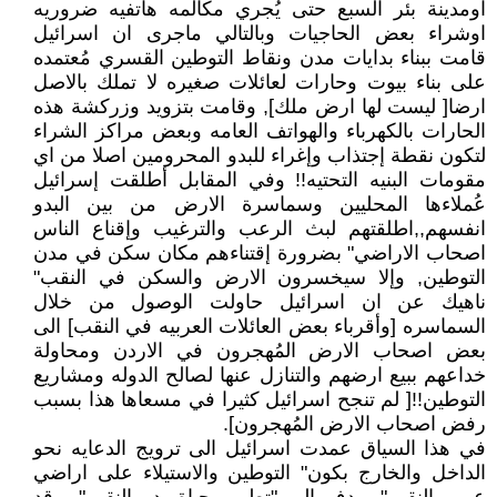
اومدينة بئر السبع حتى يُجري مكالمه هاتفيه ضروريه
اوشراء بعض الحاجيات وبالتالي ماجرى ان اسرائيل
قامت ببناء بدايات مدن ونقاط التوطين القسري مُعتمده
على بناء بيوت وحارات لعائلات صغيره لا تملك بالاصل
ارضا[ ليست لها ارض ملك], وقامت بتزويد وزركشة هذه
الحارات بالكهرباء والهواتف العامه وبعض مراكز الشراء
لتكون نقطة إجتذاب وإغراء للبدو المحرومين اصلا من اي
مقومات البنيه التحتيه!! وفي المقابل أطلقت إسرائيل
عُملاءها المحليين وسماسرة الارض من بين البدو
انفسهم,,اطلقتهم لبث الرعب والترغيب وإقناع الناس
اصحاب الاراضي" بضرورة إقتناءهم مكان سكن في مدن
التوطين, وإلا سيخسرون الارض والسكن في النقب"
ناهيك عن ان اسرائيل حاولت الوصول من خلال
السماسره [وأقرباء بعض العائلات العربيه في النقب] الى
بعض اصحاب الارض المُهجرون في الاردن ومحاولة
خداعهم ببيع ارضهم والتنازل عنها لصالح الدوله ومشاريع
التوطين!![ لم تنجح اسرائيل كثيرا في مسعاها هذا بسبب
رفض اصحاب الارض المُهجرون].
في هذا السياق عمدت اسرائيل الى ترويج الدعايه نحو
الداخل والخارج بكون" التوطين والاستيلاء على اراضي