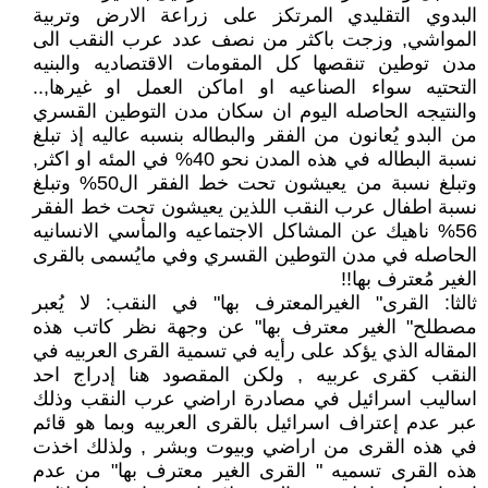
البدوي التقليدي المرتكز على زراعة الارض وتربية
المواشي, وزجت باكثر من نصف عدد عرب النقب الى
مدن توطين تنقصها كل المقومات الاقتصاديه والبنيه
التحتيه سواء الصناعيه او اماكن العمل او غيرها,..
والنتيجه الحاصله اليوم ان سكان مدن التوطين القسري
من البدو يُعانون من الفقر والبطاله بنسبه عاليه إذ تبلغ
نسبة البطاله في هذه المدن نحو 40% في المئه او اكثر,
وتبلغ نسبة من يعيشون تحت خط الفقر ال50% وتبلغ
نسبة اطفال عرب النقب اللذين يعيشون تحت خط الفقر
56% ناهيك عن المشاكل الاجتماعيه والمأسي الانسانيه
الحاصله في مدن التوطين القسري وفي مايُسمى بالقرى
الغير مُعترف بها!!
ثالثا: القرى" الغيرالمعترف بها" في النقب: لا يُعبر
مصطلح" الغير معترف بها" عن وجهة نظر كاتب هذه
المقاله الذي يؤكد على رأيه في تسمية القرى العربيه في
النقب كقرى عربيه , ولكن المقصود هنا إدراج احد
اساليب اسرائيل في مصادرة اراضي عرب النقب وذلك
عبر عدم إعتراف اسرائيل بالقرى العربيه وبما هو قائم
في هذه القرى من اراضي وبيوت وبشر , ولذلك اخذت
هذه القرى تسميه " القرى الغير معترف بها" من عدم