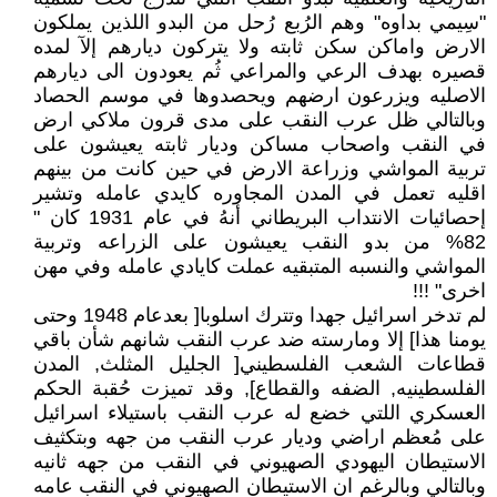
"سِيمي بداوه" وهم الرُبع رُحل من البدو اللذين يملكون
الارض واماكن سكن ثابته ولا يتركون ديارهم إلآ لمده
قصيره بهدف الرعي والمراعي ثُم يعودون الى ديارهم
الاصليه ويزرعون ارضهم ويحصدوها في موسم الحصاد
وبالتالي ظل عرب النقب على مدى قرون ملاكي ارض
في النقب واصحاب مساكن وديار ثابته يعيشون على
تربية المواشي وزراعة الارض في حين كانت من بينهم
اقليه تعمل في المدن المجاوره كايدي عامله وتشير
إحصائيات الانتداب البريطاني أنهُ في عام 1931 كان "
82% من بدو النقب يعيشون على الزراعه وتربية
المواشي والنسبه المتبقيه عملت كايادي عامله وفي مهن
اخرى" !!!
لم تدخر اسرائيل جهدا وتترك اسلوبا[ بعدعام 1948 وحتى
يومنا هذا] إلا ومارسته ضد عرب النقب شانهم شأن باقي
قطاعات الشعب الفلسطيني[ الجليل المثلث, المدن
الفلسطينيه, الضفه والقطاع], وقد تميزت حُقبة الحكم
العسكري اللتي خضع له عرب النقب باستيلاء اسرائيل
على مُعظم اراضي وديار عرب النقب من جهه وبتكثيف
الاستيطان اليهودي الصهيوني في النقب من جهه ثانيه
وبالتالي وبالرغم ان الاستيطان الصهيوني في النقب عامه