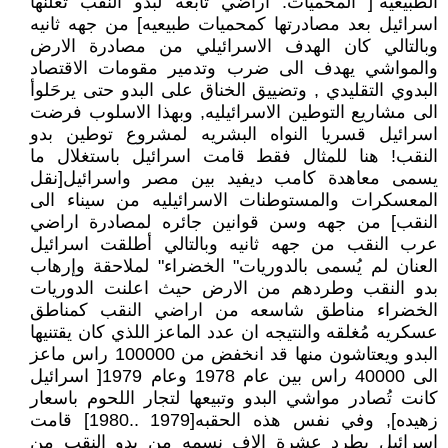
الطبيعيه"[ المحميات: اراضي تابعه لبدو النقب تُعلنها
اسرائيل بعد مصادرتها كمحميات طبيعيه] من جهه ثانيه
وبالتالي كان الهدف الاسرائيلي من مصادرة الارض
والمواشي يهدف الى ضرب وتدمير مقومات الاقتصاد
البدوي التقليدي , وتضييق الخناق على البدو حتى يرحَلوأ
الى مشاريع التوطين الاسرائيليه, وبهذا الاسلوب فرضت
اسرائيل قسريا النواه البشريه لمشروع توطين بدو
النقب! هنا للمثال فقط قامت اسرائيل باستغلال ما
يسمى معاهدة كامب ديفيد بين مصر واسرائيل[نقل
المعسكرات والمستوطنات الاسرائيليه من سيناء الى
النقب] من جهه وسن قوانين جائره لمصادرة اراضي
عرب النقب من جهه ثانيه وبالتالي أطلقت اسرائيل
العنان لم يُسمى بالدوريات" الخضراء" لملاحقة وإرهاب
بدو النقب وطردهم من الارض حيث اعلنت الدوريات
الخضراء مناطق شاسعه من اراضي النقب كمناطق
عسكريه مُغلقه والنتيجه ان عدد الماعز اللذي كان يقتنيها
البدو ويعتاشون منها قد انخفض من 100000 راس ماعز
الى 40000 راس بين عام 1978 وعام 1979[ اسرائيل
كانت تُصادر مواشي البدو وتبيعها لتجار اللحوم باسعار
زهيده], وفي نفس هذه الحقبه[1979 ..1980] قامت
اسرائيل بطرد عشرة الاف نسمه من بدو النقب من