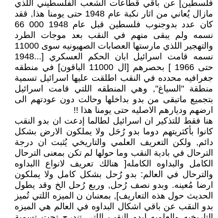
فلسطين] عن باقي قطاعات الشعب الفلسطيني اللذي
مازال يُعاني من اثار نكبة عام 1948 حتى يومنا هذا, ققد
كان عدد بدوجنوب فلسطين قبل عام 1948 000 66
نسمه ولم يبقى منهم في النقب بعد موجات الطرد
والتهجير اللذي مارستها العصابات الصهيونيه سوى 11000
نسمه قامت اسرائيل ابان الحكم العسكري [...1948
حتى 1966 ] بحصرهم [ال 11000 الباقون] في منطقه
جغرافيه محدده في النقب اطلقت عليها اسرائيل تسمية
منطقة "السياغ", وهي المنطقه اللتي قامت اسرائيل
بتجميع ماتبقى من بدو بداخلها وحالت دون عودتهم الى
ارضهم وديارهم الاصليه حتى يومنا هذا !!
هنا فقط للتذكير ان اسرائيل لطالما إدعت ان بدو النقب
كانوا بأكثريتهم دوما بدو رُحَل ولا يملكون الارض بشكل
دائم, ولكن التعريف العلمي والتاريخي يُثبت ان درجة
الترحال في بادية النقب وما حولها لم تكن بمعنى الترحال
الكامل والبداوه الكامله[ هنالك تعريف لانواع االبداوه
والترحال في العالم: بدو رُحل بشكل كامل ولا يملكون
ارضا مُعينه. وبدو نصف رُحل, وربع رُحل الخ وقد يطول
الحديث حول هذه التعاريف], بمعنىان ن الميزه اللتي تُميز
بدو النقب عن باقي اشكال البداوه في العالم هي الميزه
التاريخيه والعلميه لبدو النقب اللتي تندرج تحت تسمية