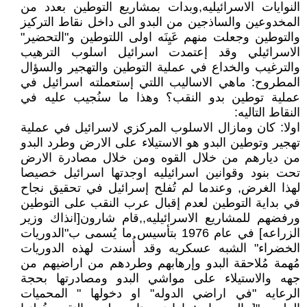
النوايات الاسرائيليه,وبدات بمشاريع التوطين بعدد من
المخدوعين والساذجين من البدو الى داخل نقاط التركيز
والتوطين وجعلت منهم عَيِنَه اولى اللتوطين و"التحضير"
الاسرائيلي وقد إعتمدت اسرائيل اسلوب الترهيب
والترغيب والخداع في عملية التوطين والتهجير والسؤال
المطروح: ماهي الاساليب اللتي إستعملته اسرائيل في
عملية توطين بدو النقب؟ وهذا ما سنُجيب عليه في
النقاط التاليه:
اولا: كان ومازال الاسلوب المركزي لاسرائيل في عملية
تهجير وتوطين البدو هو الاستيلاء على الارض وطرد البدو
من ديارهم من خلال القوه ومن خلال مصادرة الارض
تحت بنود وقوانين اسرائيليه اوجدتها اسرائيل خصيصا
لهذا الغرض, وعندما لم تُفلح إسرائيل في تحقيق نجاح
في بداية التوطين لعدم إقبال عرب النقب على التوطين
ورفضهم للمشاريع الاسرائيليه,,قام شارون[انذاك وزير
الزراعه] في عام 1976 بتأسيس ما يُسمى ب"الدوريات
الخضراء" الشبه عسكريه وقد أُسندت لهذه الدوريات
مُهمة مُلاحقة البدو وإرهابهم وطردهم من اراضيهم من
جهه والاستيلاء على مواشي البدو ومصادرتها بحجة
الرعايه "في اراضي الدوله" او دخولها " المحميات