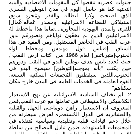
جيتوات عصريه تنقصها كل المقومات الاقتصاديه والبنيه
التحتيه كما هو حاصل اليوم في مدن التوطين القسري
الذي اصبحت وكرا للبطاله والفقر ومُجرد سوق
إستهلاكي للبضاعه الاسرائيليه ومصدر عَمالَه[عُمال]
للقرى والمدن اليهوديه المجاوره....تماما هذا ماخطط لهُ
الاسرائيليين الذين لم يخفُون نواياهم وتصورهُم لدور
عرب النقب في الحاضر المستقبل, ومن المفيد في هذا
السياق إقتباس قول مهندس ومخطط لواء
الجنوب[مئيرباتس] لعام 1966 من "كتاب ارض النقب",
حيث يُحدد باتس هدف توطين البدو في النقب ودورهم
حين يكتب "بأنه بموجبه[التوطين] سيصبح البدو في
الجنوب,اللذين سيقطنون المُجمعات السكنيه السبعه,
القوه العامله في الخدمات العامه في المدن خارج مكان
سكناهم"
2. لم تختلف السياسه الاسرائيليه عن نهج الاستعمار
الكلاسيكي والاستيطاني في تعاملها مع عرب النقب,فمن
المعروف ان الاستعمار راهن دوماعلى الجهل والقبليه
واالعشائريه في الدول المُستعمره لفرض سيطرته من
خلال دعم قيادات قبليه وتقليديه وسياسيه مُتنفذه في
المجتمعات المُستهدفه ضمن تبادل المصالح بين سلطة