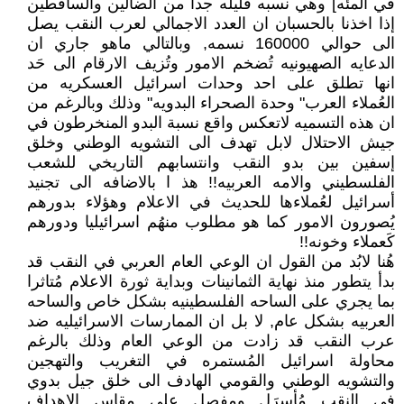
في المئه] وهي نسبه قليله جدا من الضالين والساقطين
إذا اخذنا بالحسبان ان العدد الاجمالي لعرب النقب يصل
الى حوالي 160000 نسمه, وبالتالي ماهو جاري ان
الدعايه الصهيونيه تُضخم الامور وتُزيف الارقام الى حَد
انها تطلق على احد وحدات اسرائيل العسكريه من
العُملاء العرب" وحدة الصحراء البدويه" وذلك وبالرغم من
ان هذه التسميه لاتعكس واقع نسبة البدو المنخرطون في
جيش الاحتلال لابل تهدف الى التشويه الوطني وخلق
إسفين بين بدو النقب وانتسابهم التاريخي للشعب
الفلسطيني والامه العربيه!! هذ ا بالاضافه الى تجنيد
أسرائيل لعُملاءها للحديث في الاعلام وهؤلاء بدورهم
يُصورون الامور كما هو مطلوب منهُم اسرائيليا ودورهم
كَعملاء وخونه!!
هُنا لابُد من القول ان الوعي العام العربي في النقب قد
بدأ يتطور منذ نهاية الثمانينات وبداية ثورة الاعلام مُتاثرا
بما يجري على الساحه الفلسطينيه بشكل خاص والساحه
العربيه بشكل عام, لا بل ان الممارسات الاسرائيليه ضد
عرب النقب قد زادت من الوعي العام وذلك بالرغم
محاولة اسرائيل المُستمره في التغريب والتهجين
والتشويه الوطني والقومي الهادف الى خلق جيل بدوي
في النقب مُأسرَل ومفصل على مقاس الاهداف