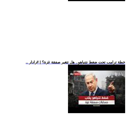
.. خطة ترامب تحت ضغط نتنياهو.. هل تتغير صفقة غزة؟ | #رادار