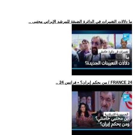
.. ما دلالات التغييرات في الدائرة الضيقة للمرشد الإيراني مجتبى
.. من يحكم إيران؟ • فرانس 24 / FRANCE 24