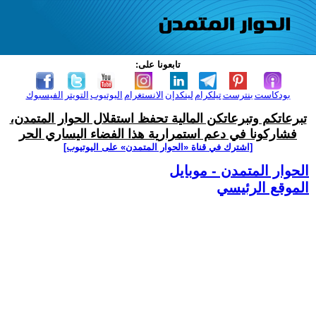
تابعونا على:
بودكاست
بنترست
تيلكرام
لينكدإن
الانستغرام
اليوتيوب
التويتر
الفيسبوك
تبرعاتكم وتبرعاتكن المالية تحفظ استقلال الحوار المتمدن،
فشاركونا في دعم استمرارية هذا الفضاء اليساري الحر
[اشترك في قناة ‫«الحوار المتمدن» على اليوتيوب]
الحوار المتمدن - موبايل
الموقع الرئيسي