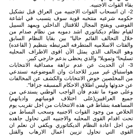
بقاء القوات الاجنبيه.
2- ان انسحاب القوات الاجنبيه من العراق قبل تشكيل
حكومه شرعيه منتخبه قوية سوف يتسبب في اشاعة
الفوضى ويفتح المجال للاقتتال الداخلي ويمهد السبيل
لقيام نظام ديكتاتوري اشد دمويه من نظام صدام من
خلال التحالف القائم حاليا" بين بقايا النظام السابق
والفئات الاسلاميه المتطرفه المرتبطه بتنظيم ( القاعده)
وهو التحالف الذي يمثل الآن اقوى الاطراف المحليه
تسليحا" وتمويلا" والذي يحظى بدعم خارجي كبير.
3- ان الحديث عن عدم نزاهة مصداقية الانتخابات
هواستباق غير مبرر للاحداث وان الموضوعيه تستدعي
من المخلصين خوض الانتخابات والكشف عن المخالفات
عن حدوثها وليس اطلاق الاحكام المسبقه جزافا".
وعلى ضوء ما تقدم فأن الواجب الوطني يستدعي من
جميع العراقيين(على اختلاف قومياتهم واديانهم)
المساهمة بنشاط في هذه الانتخابات من اجل تقريب يوم
الخلاص من وجود القوات الاجنبيه وسحب البساط من
تحت اقدام القوى المحليه والاجنبيه التي تحاول جاهده
من اجل اعادة النظام الديكتاتوري ويكفي ان نعلم ان
القوى التي تحاول تزيين اعمال الارهاب والقتل