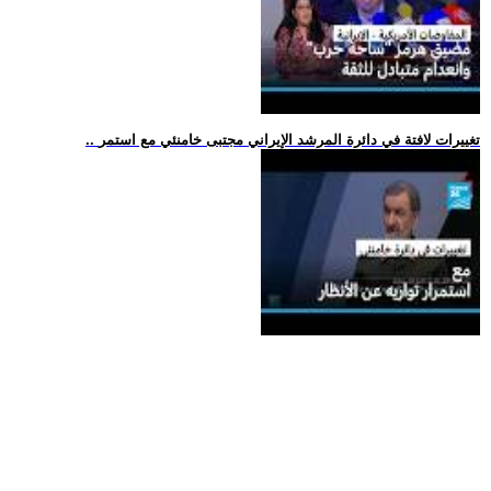
.. تغييرات لافتة في دائرة المرشد الإيراني مجتبى خامنئي مع استمر