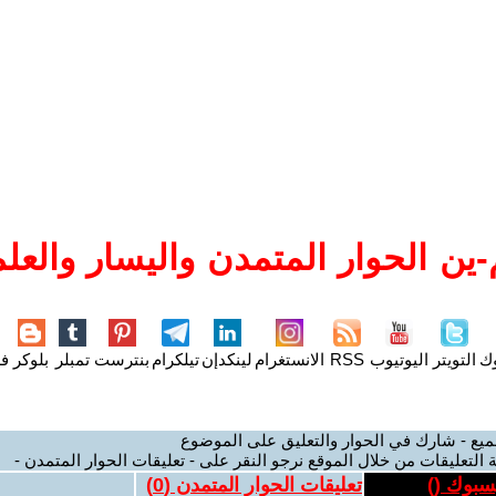
ين الحوار المتمدن واليسار والعلم
وك
التويتر
اليوتيوب
RSS
الانستغرام
لينكدإن
تيلكرام
بنترست
تمبلر
بلوكر
فل
ميع - شارك في الحوار والتعليق على الموضوع
 التعليقات من خلال الموقع نرجو النقر على - تعليقات الحوار المتمدن -
يسبوك (
)
تعليقات الحوار المتمدن (
0
)