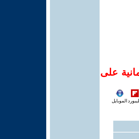
انية على
يبورد
الموبايل