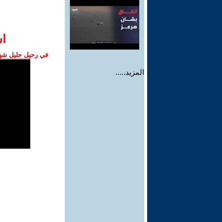
ا‫
في رحيل جليل شهبا
المزيد.....