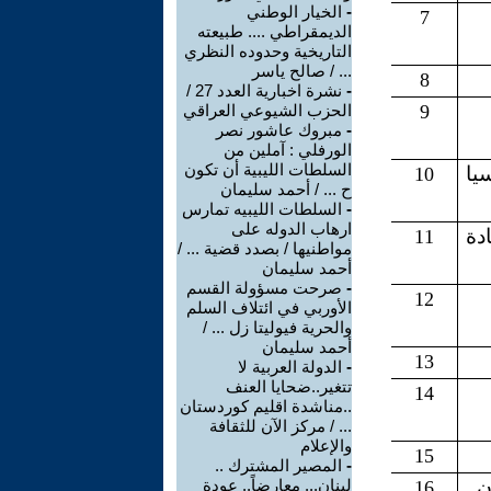
-
الخيار الوطني
7
الديمقراطي .... طبيعته
التاريخية وحدوده النظري
... / صالح ياسر
8
-
نشرة اخبارية العدد 27 /
9
الحزب الشيوعي العراقي
-
مبروك عاشور نصر
الورفلي : آملين من
السلطات الليبية أن تكون
يا
10
ح ... / أحمد سليمان
-
السلطات الليبيه تمارس
ارهاب الدوله على
ة
11
مواطنيها / بصدد قضية ... /
أحمد سليمان
-
صرحت مسؤولة القسم
12
الأوربي في ائتلاف السلم
والحرية فيوليتا زل ... /
أحمد سليمان
13
-
الدولة العربية لا
تتغير..ضحايا العنف
14
..مناشدة اقليم كوردستان
... / مركز الآن للثقافة
والإعلام
15
-
المصير المشترك ..
ن
لبنان... معارضاً.. عودة
16