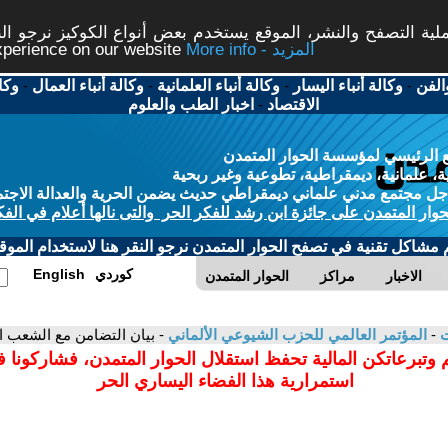
ة التصفح والنشر، الموقع يستخدم بعض أنواع الكوكيز نرجو النق
More info - المزيد
experience on our website
الفن
-
وكالة أنباء اليسار
-
وكالة أنباء العلمانية
-
وكالة أنباء العمال
-
وكا
الاقتصاد
-
اخبار الطب والعلوم
 الرئيسي لمؤسسة الحوار المتمدن
، علمانية، ديمقراطية، تطوعية وغير ربحية
ل مجتمع مدني علماني ديمقراطي حديث يضمن الحرية والعدالة الاجتم
حوار المتمدن على جائزة ابن رشد للفكر الحر والتى نالها أعلام في الفك
م مشاكل تقنية في تصفح الحوار المتمدن نرجو النقر هنا لاستخدام الموقع
كوردي
English
الاخبار
مراكز
الحوار المتمدن
ت
-
المؤتمر العالمي للحزب الشيوعي الألماني
- بيان التضامن مع الشعب ا
 وتبرعاتكن المالية تحفظ استقلال الحوار المتمدن، فشاركونا 
استمرارية هذا الفضاء اليساري الحر