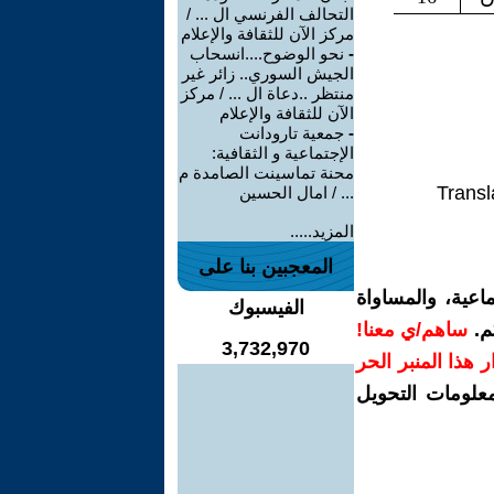
التحالف الفرنسي ال ... /
مركز الآن للثقافة والإعلام
-
نحو الوضوح....انسحاب
الجيش السوري.. زائر غير
منتظر ..دعاة ال ... / مركز
الآن للثقافة والإعلام
-
جمعية تارودانت
الإجتماعية و الثقافية:
محنة تماسينت الصامدة م
Transl
... / امال الحسين
المزيد.....
المعجبين بنا على
اعية، والمساواة
الفيسبوك
م.
ساهم/ي معنا!
3,732,970
رار هذا المنبر الحر
معلومات التحويل