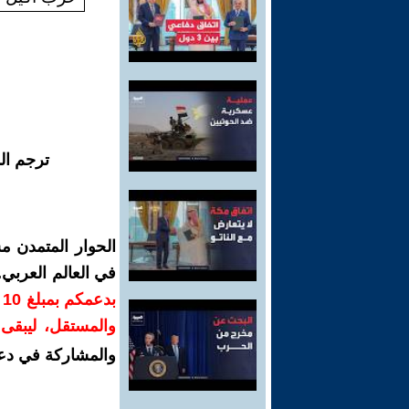
ترجم ال
الحوار المتمدن م
في العالم العربي
ب
والمستقل، ليبقى ص
والمشاركة في دع