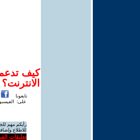
كيف تدعم-
الانترنت؟
تابعونا
على:
الفيسب
رأيكم مهم للج
للاطلاع وإضافة
تعليقات الف