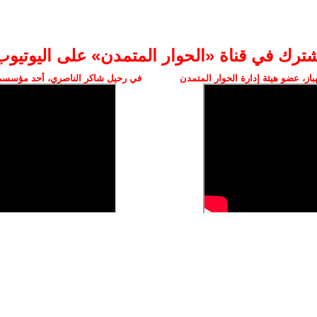
شترك في قناة «الحوار المتمدن» على اليوتيوب
ز، عضو هيئة إدارة الحوار المتمدن
في رحيل شاكر الناصري، أحد مؤسسي 