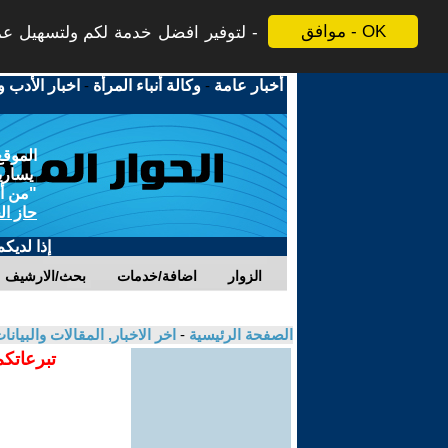
موافق - OK
لتوفير افضل خدمة لكم ولتسهيل عملي
أخبار عامة
-
وكالة أنباء المرأة
-
اخبار الأدب و
الموقع
يسارية
"من أج
حاز ال
إذا لديك
الزوار
اضافة/خدمات
بحث/الارشيف
الصفحة الرئيسية
-
اخر الاخبار, المقالات والبيانا
تبرعاتكم