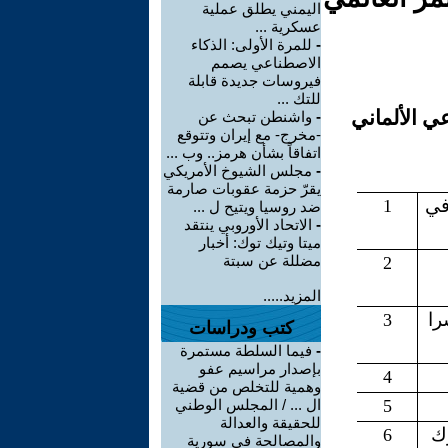
اليمني يطلق عملية
عسكرية ...
-
للمرة الأولى: الذكاء
الاصطناعي يصمم
فيروسات جديدة قابلة
للتك ...
ي الألماني
-
واشنطن تبحث عن
-مخرج- مع إيران وتتوقع
اتفاقاً بشأن هرمز.. وب ...
-
مجلس الشيوخ الأمريكي
يقرّ حزمة عقوبات صارمة
ي
1
ضد روسيا ويتيح ل ...
-
الاتحاد الأوروبي ينتقد
ميتا وتيك توك: أخبار
مضللة عن سبتة
2
المزيد.....
را
3
كتب ودراسات
-
فيما السلطة مستمرة
بإصدار مراسيم عفو
4
وهمية للتخلص من قضية
5
ال ... / المجلس الوطني
للحقيقة والعدالة
ك
6
والمصالحة في سورية