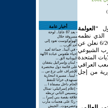
أخبار عامة
حول
"العولمة
-
بعد 87 عامًا.. لوحة
الذي نظمه
مسروقة خلال
الهولوكوست تعود إلى
29-30 /6/2002 نعلن عن
أحد أقرب ...
حزب الشيوعي
-
في أثينا.. جماعة تُعيد
إحياء طقوس عبادة الآلهة
لايات المتحدة
اليونانية الق ...
-
لبنان وإسرائيل يتفقان
شعب العراقي
على قائمة دول مختصرة
ورية من إجل
للإشراف على نزع س ...
-
ليبيا.. مسيرة انتحارية
تستهدف خزانا للنفط
الخام داخل مصفاة ا ...
-
إعلام إسرائيلي: تمثال
رمسيس الثاني تربطه
علاقة بقصة بني إسرا ...
-
ردًا على هجمات مأرب
وحضرموت.. الجيش
مر العالمي