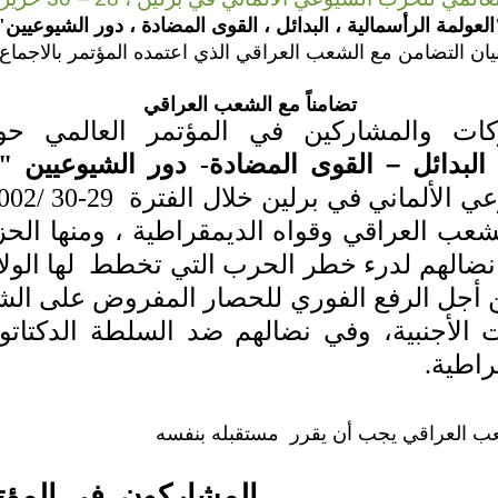
العولمة الرأسمالية ، البدائل ، القوى المضادة ، دور الشيوعيين"
يان التضامن مع الشعب العراقي الذي اعتمده المؤتمر بالاجماع)
تضامناً مع الشعب العراقي
كات والمشاركين في المؤتمر العالمي 
–
لبدائل
القوى المضادة- دور الشيوعيين "
ي الألماني في برلين خلال الفترة
لشعب العراقي وقواه الديمقراطية ، ومنها ال
نضالهم لدرء خطر الحرب التي تخطط
لها الو
ن أجل الرفع الفوري للحصار المفروض على ال
 الأجنبية، وفي نضالهم ضد السلطة الدكتات
راطية.
عب العراقي يجب أن يقرر
مستقبله بنفسه
المشاركون
في المؤت