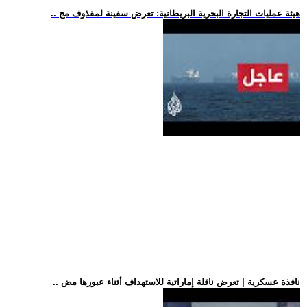
.. هيئة عمليات التجارة البحرية البريطانية: تعرض سفينة لمقذوف مج
.. نافذة عسكرية | تعرض ناقلة إماراتية للاستهداف أثناء عبورها مض