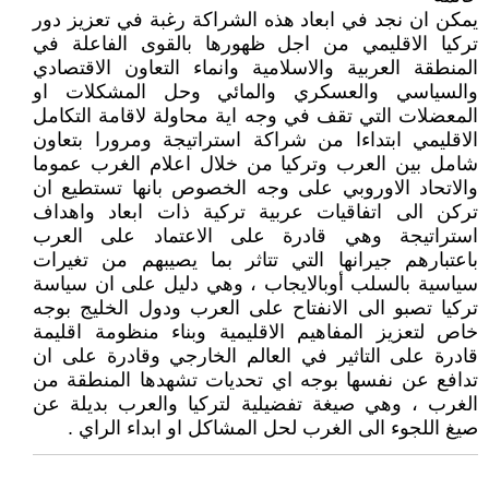
يمكن ان نجد في ابعاد هذه الشراكة رغبة في تعزيز دور
تركيا الاقليمي من اجل ظهورها بالقوى الفاعلة في
المنطقة العربية والاسلامية وانماء التعاون الاقتصادي
والسياسي والعسكري والمائي وحل المشكلات او
المعضلات التي تقف في وجه اية محاولة لاقامة التكامل
الاقليمي ابتداءا من شراكة استراتيجة ومرورا بتعاون
شامل بين العرب وتركيا من خلال اعلام الغرب عموما
والاتحاد الاوروبي على وجه الخصوص بانها تستطيع ان
تركن الى اتفاقيات عربية تركية ذات ابعاد واهداف
استراتيجة وهي قادرة على الاعتماد على العرب
باعتبارهم جيرانها التي تتاثر بما يصيبهم من تغيرات
سياسية بالسلب أوبالايجاب ، وهي دليل على ان سياسة
تركيا تصبو الى الانفتاح على العرب ودول الخليج بوجه
خاص لتعزيز المفاهيم الاقليمية وبناء منظومة اقليمة
قادرة على التاثير في العالم الخارجي وقادرة على ان
تدافع عن نفسها بوجه اي تحديات تشهدها المنطقة من
الغرب ، وهي صيغة تفضيلية لتركيا والعرب بديلة عن
صيغ اللجوء الى الغرب لحل المشاكل او ابداء الراي .