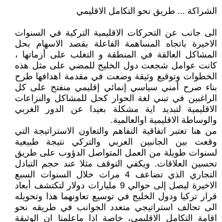
الشراكة ... طريق نحو التكامل الاقليمي
الى جانب عن التحركات الاقليمية التركية في السنوات
الاخيرة باتجاه المساهمة الفاعلة بقصد الاسهام بحل
المشاكل العالقة في المنطقة و التغلب على أزماتها ،
كانت عوامل شجعت دول الخليج للمضي على مثل هذه
الخطوات وتوقيع وثيقة وضعت في مقدمة اهدافها طرح
بناء صرح أمني سياسي إنمائي إقليمي منفتح على كل
الراغبين في تبني لغة الحوار كحل للمشاكل والنزاعات
الاقليمية لتبديد اية مشكلة بعيدا عن الدور الغربي
والوساطة الاقليمية اوالعالمية.
من هنا تعتبر اتفاقية التفاهم والتعاون الاستراتيجة التي
وقعت بين الجانبين العربي والتركي نتيجة طبيعية
لسنوات طويلة من العمل المتواصل الدؤوب على طريق
تحسين العلاقات. ويكفي التوقف مثلا عند حجم التبادل
التجاري الذي تضاعف 4 مرات خلال السنوات السبع
الاخيرة ليصل إلى حوالي 9 مليارات دولار لتكتشف أبعاد
قرار تركيا ودول الخليج في توسيع تعاونهما هذا وتحويله
الى تحالف استراتيجي متعدد الجوانب في طريقه نحو
اقامة التكامل الاقليمي، خاصة اذا ماعلمنا ان الوثيقة