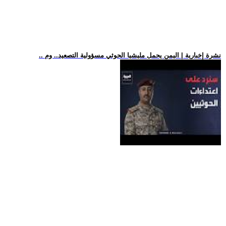
.. نشرة إخبارية | اليمن يحمل مليشيا الحوثي مسؤولية التصعيد.. وم