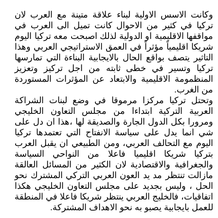
وكانت الاسس الاولية لبناء علاقة متينة مع العرب لان
تركيا في كثير من الاحوال كانت تميل الى العرب في
مواقفها الاقليمية او الدولية لذلك اصبحت معه تركيا اليوم
شريكا اقليمياً مؤثراً في العمق الاستراتيجي العربي وهذا
التاثير يتصف بواقع الحال بالايجابية البناءة التي تمارسها
تركيا وتسير في خطى ثابته من اجل تركيز وتعزيز
المنظمومة الاقليمية والابتعاد عن المؤثرات المستوردة
من الغرب.
وتحتل تركيا مركزا مرموقا في وضع لبنات الشراكة
العربية التركية ابتداءا من مجلس التعاون الخليجي
ومرورا بكل الدول الجارة والصديقة لها ،هذا ان دل على
شي انما يدل على سياسة الانفتاح التي تعتمدها تركيا
اليوم مع التحالف العربي، ومن الطبيعي ان يقبل العرب
بتركيا شريكا اقليميا فاعلا من النواحي السياسة
والجغرافية والاقتصادية لان الكثير من المسائل العالقة
مازالت تنتظر مد يد العون العربي التركي المشترك نحو
الحل ، وليس بجديد على مجلس التعاون الخليجي هكذا
اتفاقيات، فالخليج العربي ينتظر شريكا فاعلا في المنطقة
للعمل بايجابية يصبو به نحو الاهداف المشتركة.