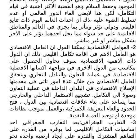
الموجود وحفظ السلام وهو القضية الاكثر اهمية في قيام
التكامل، لكن هذا لايعني الغاء الدور العالمي او عدم
تسليط الضوء عليه ،ذك ان احداث العالم اليوم ذات تتابع
اقليمي ودولي تؤثر وتتأثر بما يجري في العالم والمناطق
الاقليمية على حد سواء مما يجل احدهما يؤثر على الاخر
بشكل مباشر او غير مباشر.
2- العوامل الاقتصادية :يمكننا القول ان العامل الاقتصادي
هو العامل الاهم في اقامة تكامل اقليمي ذلك ان الدول
ذات الاهمية الاقتصادية سوف تحاول الحصول على
مكاسب من الدول الاخرى في مواجهة اكسابها الافضلية
الاقتصادية في عملية التعاون والتبادل التجاري ويتحقق
العامل الاقتصادي من خلال عدة امور تاتي في مقدمتها
الإصلاح الاقتصادي في البلدان الداخلة في عملية التعاون
وصولا الى التكامل. تشجيع الاستثمار الداخلي والخارجي
مما يساعد على بناء علاقات اقتصادية بين الدول ، فتح
الحدود والغاء التعريفة الكمركية ،والعمل بموجب بطاقات
موحدة او توحيد العملة النقدية.
3- التقارب الجغرافي:يعد التقارب الجغرافي احد
اساسيات التكامل الاقليمي لما يوفره من القدره على
التفاهم المشترك والقدرة على ايجاد ارضية واحدة نحو