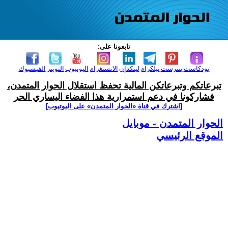
تابعونا على:
بودكاست
بنترست
تيلكرام
لينكدإن
الانستغرام
اليوتيوب
التويتر
الفيسبوك
تبرعاتكم وتبرعاتكن المالية تحفظ استقلال الحوار المتمدن،
فشاركونا في دعم استمرارية هذا الفضاء اليساري الحر
[اشترك في قناة ‫«الحوار المتمدن» على اليوتيوب]
الحوار المتمدن - موبايل
الموقع الرئيسي