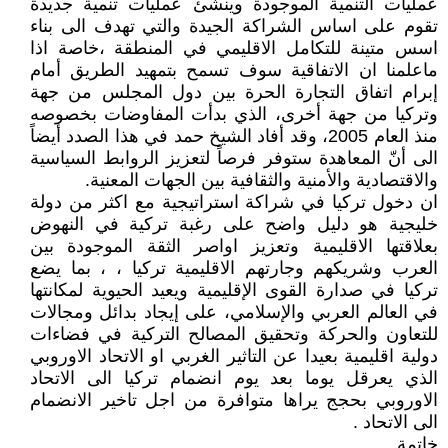
عمليات التنمية الموجودة وينشئ عمليات تنمية جديدة
تقوم على اساس الشراكة الجيدة والتي تهدف الى بناء
اسس متينة للتكامل الاقليمي في المنطقة ،خاصة اذا
ماعلمنا ان الاتفاقية سوف تسمح بتمهيد الطريق أمام
إبرام اتفاق التجارة الحرة بين دول المجلس من جهة
وتركيا من جهة أخرى، الذي بدأت المفاوضات بخصوصه
منذ العام 2005، وقد أفاد الشيخ حمد في هذا الصدد أيضاً
الى أنّ المعاهدة ستوفر فرصاً لتعزيز الروابط السياسية
والاقتصادية والأمنية والثقافية بين الجهات المعنية.
ان دخول تركيا في شراكة استراتيجية مع اكثر من دولة
خليجية هو دليل واضح على رغبة تركية في النهوض
بعلاقتها الاقليمية وتعزيز اواصر الثقة الموجودة بين
العرب وشريكهم وجارتهم الاقليمية تركيا ، ، بما يضع
تركيا في صدارة القوى الإقليمية ويعيد الحيوية لمكانتها
في العالم العربي والإسلامي، على إيجاد بدائل ومجالات
للتعاون والحركة وتحقيق المصالح التركية في فضاءات
دولية اقليمية بعيدا عن التاثير الغربي او الاتحاد الاوروبي
الذي يعرقل يوما بعد يوم انضمام تركيا الى الاتحاد
الاوروبي بحجج يراها متوافرة من اجل تاخير الانضمام
الى الاتحاد .
خاتمة