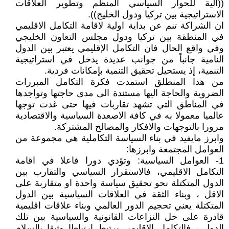
((الية للحوار السياسي المنظم وتطوير العلاقات
الاستراتيجية بين تركيا ودول الخليج)).
ان الشراكة تنم عن بداية اولية لاقامة التكامل الاقليمي
في المنطقة بين تركيا ودول مجلس التعاون الخليجي
وفي واقع الحال فان التكامل الإقليمي يعتبر بين الدول
النامية جانباً من جوانب عديدة يدخل في استراتيجية
التنمية، إذ يستحيل تحقيق التنمية بإمكانات فردية.
من هذا المنطلق استمدت فكرة التكامل المبررات
الضروية والحاجة اليها مستندة الى مدى حاجتها وتواجدها
في المناطق التي تشهد تقاربات فيها حتى غدت توجها
عالميا معمولا به في كافة الاصعدة السياسية والاقتصادية
مرورا بالتوجهات والافكار والمصالح المشتركة.
وابرز مايفيد في بناء السياسة التكاملية هي مجموعة من
العوامل المجتمعة وابرزها:
1- العوامل السياسية: وتؤدي دورا فاعلا في اقامة
التكامل الاقليمي، فالاستقرار السياسي والتقارب بين
الدول المتكتلة نحو تحقيق سياسة واحدة او متقاربة على
الاقل ، وبناء الثقة في العلاقات السياسية بين الدول
المتكتلة يعني تحجيم الدور العالمي وبناء علاقات اقليمية
قادرة على حل النزاعات القانونية والسياسية بين تلك
الدول ، فالتكامل الاقليمي يرتبط ارتباطا وثيقا بالسلام