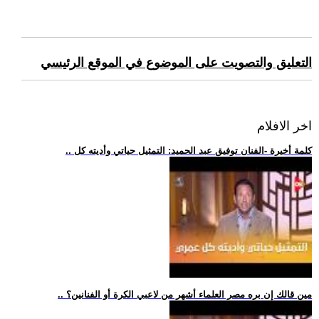
التعليق والتصويت على الموضوع في الموقع الرئيسي
اخر الافلام
.. كلمة أخيرة -الفنان توفيق عبد الحميد: التمثيل حياتي وأديته كل
.. مين قالك إن بره مصر العلماء أشهر من لاعبي الكرة أو الفنانين؟