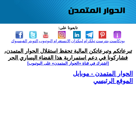
تابعونا على:
بودكاست
بنترست
تيلكرام
لينكدإن
الانستغرام
اليوتيوب
التويتر
الفيسبوك
تبرعاتكم وتبرعاتكن المالية تحفظ استقلال الحوار المتمدن،
فشاركونا في دعم استمرارية هذا الفضاء اليساري الحر
[اشترك في قناة ‫«الحوار المتمدن» على اليوتيوب]
الحوار المتمدن - موبايل
الموقع الرئيسي