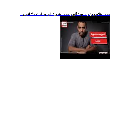
.. محمد علام وهيثم سعيد: ألبوم محمد عدوية الجديد استكمالا لنجاح