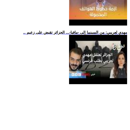
.. مهدي لعريبي: من السينما إلى -مافيا-... الجزائر تقبض على زعيم