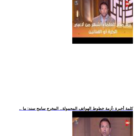
.. كلمة أخيرة -أزمة خطوط الهواتف المحمولة.. المخرج سامح سند: ما