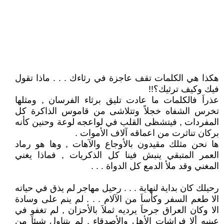
هكذا هي الكلمات تقف عاجزة في رثاءك . . . ماذا تقول
فيك وكيف ترثيك؟!!
عذراَ فالكلمات ما عادت تليق برثاء الفرسان , ومثلها
تخرس الشفاه خجلاً وتتلاشى من قاموس الذاكرة كل
المفردات , فيتشظى القلب في لواعجه لوعة وحنين كأنه
بركان تناثرت من اعماقه آلاف الأموات .
ها نحن مثلك مقيدون بالأوجاع والآهات , وها هو رماد
العمر المتبقي ينبش فينا كل الذكريات , فماذا يغني
المغني وقد ملأ الدمع كل الدواة . . .
رحيلك كان بداية لنهاية . . . رحيل مهاجر لم يذق في حياته
الا طعم السفر وكأساَ من الآلام . . . لم ينم على وسادة
الا وكان العراق جرحاَ يرديه ثملاَ بالأحزان , لم تغفو في
عينيه ألا فراشات الأهل والأصدقاء , لم يتناول شيئاَ من