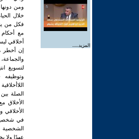
ومن دونها 
خلال الحياة
فكل من ينت
مع أحكام 
أخلاقي ليس
المزيد.....
إن أخطر م
والجماعة،
لتسويغ انت
وتوظيفه ف
اللاأخلاقية 
الصلة بين 
الأخلاق مع
الأخلاقي و
في شخصيات 
الشخصية وت
عهدًا ولا ي