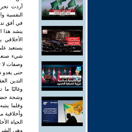
أردت تحرير
النفسية وال
في أفق تدي
ينشد هذا ال
الأخلاقي 
يستعبد على
شيء صنعه 
وصفات لا ت
حتى يغدو ذل
التدين الع
وغالبًا ما
وشحة حضور 
وقلما ينتب
وأخلاقية مل
الحياة الأ
وهي الشرط 