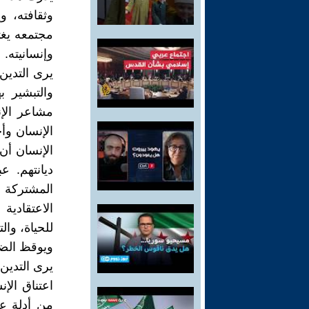
وثقافته، و
مجتمعه يغت
وإنسانيته.
يرى التدين 
والتبشير ب
مشاعر الإن
الإنسان وأ
الإنسان أن
ديانتهم. 
المشتركة 
الاعتقادية
للحياة، وال
ويوقظ الضم
يرى التدين 
اعتناق الإن
من أدلة عل