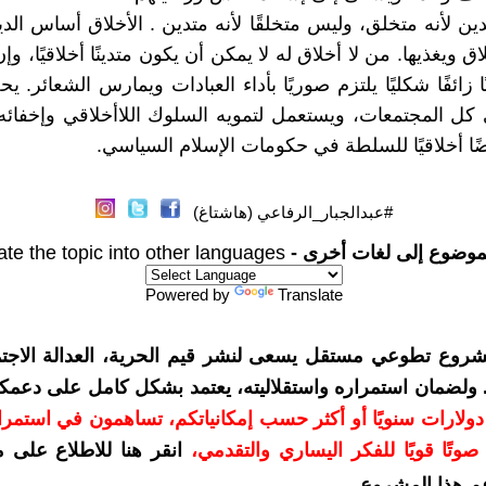
ين لأنه متخلق، وليس متخلقًا لأنه متدين . الأخلاق أساس الدي
ق ويغذيها. من لا أخلاق له لا يمكن أن يكون متدينًا أخلاقيًا، و
ا زائفًا شكليًا يلتزم صوريًا بأداء العبادات ويمارس الشعائر. ي
كل المجتمعات، ويستعمل لتمويه السلوك اللاأخلاقي وإخفائ
ا أخلاقيًا للسلطة في حكومات الإسلام السياسي.
#عبدالجبار_الرفاعي (هاشتاغ)
موضوع إلى لغات أخرى -
ate the topic into other languages
Powered by
Translate
شروع تطوعي مستقل يسعى لنشر قيم الحرية، العدالة الاجتم
. ولضمان استمراره واستقلاليته، يعتمد بشكل كامل على دعمك
دعمكم بمبلغ 10 دولارات سنويًا أو أكثر حسب إمكانياتكم، تساهمون في استم
وتًا قويًا للفكر اليساري والتقدمي
،
انقر هنا للاطلاع على 
م هذا المشروع
.