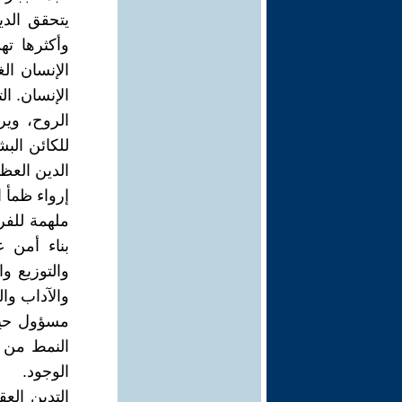
يتحقق الدي
وأكثرها تهذ
الإنسان الغ
الإنسان. ال
الروح، وير
للكائن الب
الدين العظ
إرواء ظمأ ا
ملهمة للفرد
بناء أمن ع
والتوزيع و
والآداب وا
مسؤول حيال
النمط من ال
الوجود.
التدين الع