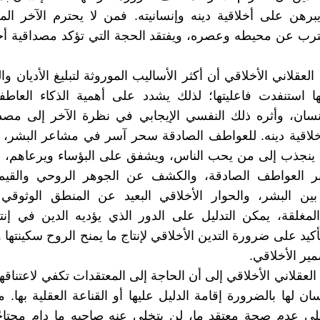
يبرهن على أخلاقية دينه وإنسانيته. فمن لا يحترم الآخر ا
رب عن محيطه وعصره، ويفتقد الحجة التي تؤكد مصداقية أخل
العقلاني الأخلاقي أن أكثر الأساليب الموروثة لتبليغ الأديان وال
ها استنفدت فاعليتها؛ لذلك يشدد على أهمية الذكاء العاط
سان، وأثره ذلك النفسي الإيجابي في نظرة الآخر إلى مصدا
خلاقية دينه. للعواطف الصادقة سحر آسر في مشاعر البشر، 
 ينجذب إلى من يحب الناس، ويشفق على البؤساء ويرعاهم، م
عبر العواطف الصادقة، والكشف عن الجوهر الروحي والقيم ا
بين البشر، والحوار الأخلاقي البعيد عن المنطق الوثوقي 
 المغلقة، يمكن التدليل على الدور الذي يؤديه الدين في إنت
تأكيد على ضرورة التدين الأخلاقي لإنتاج ما يمنح الروح سكينتها و
ير الأخلاقي.
العقلاني الأخلاقي إلى أن الحاجة إلى المعتقدات تكفي لاعتناقها
سان لها بالضرورة إقامة الدليل عليها أو القناعة العقلية بها.
ى عدم صحة معتقد ما، لن يتخلى عنه صاحبه ما دام محتاجًا 