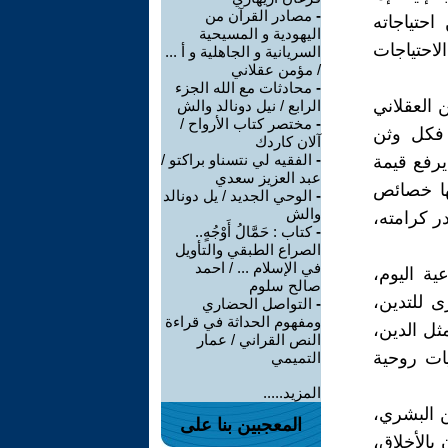
-
مصادر القرآن من
حتياجاته
اليهودية و المسيحية
لاحتياجات
السريانية و الجاهلية و أ ...
/ مؤمن عقلاني
-
محادثات مع الله الجزء
 العقلاني
الرابع / نيل دونالد والش
-
مختصر كتاب الأرواح /
 فكل وثن
آلان كاردك
-
الفقيه لي نتسناو براكتو /
يرفع قيمة
عبد العزيز سعدي
ها خصائص
-
الوحي الجديد / يل دونالد
والش
ر كرامته،
-
كتاب : حَمَّالُ أَوْجُهٍ..
الصراع الطبقي والتأويل
في الإسلام ... / احمد
ية اليوم،
صالح سلوم
ى للتدين،
-
التواصل الحضاري
ومفهوم الحداثة في قراءة
ثل الدين،
النص القراني / عمار
يات روحية
التميمي
المزيد.....
ن البشري،
المعجبين بنا على
بالأخلاق،