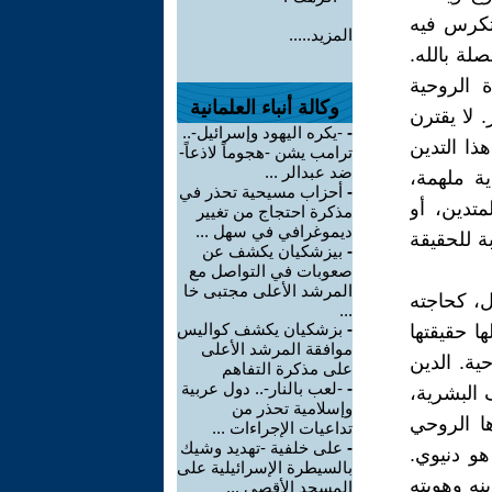
تتكرس فيه
المزيد.....
لة بالله.
 الروحية
وكالة أنباء العلمانية
 لا يقترن
-
-يكره اليهود وإسرائيل-..
ذا التدين
ترامب يشن -هجوماً لاذعاً-
ضد عبدالر ...
ية ملهمة،
-
أحزاب مسيحية تحذر في
متدين، أو
مذكرة احتجاج من تغيير
ديموغرافي في سهل ...
ة للحقيقة
-
بيزشكيان يكشف عن
صعوبات في التواصل مع
المرشد الأعلى مجتبى خا
ل، كحاجته
...
-
بزشكيان يكشف كواليس
ا حقيقتها
موافقة المرشد الأعلى
ية. الدين
على مذكرة التفاهم
-
-لعب بالنار-.. دول عربية
 البشرية،
وإسلامية تحذر من
ها الروحي
تداعيات الإجراءات ...
-
على خلفية -تهديد وشيك
و دنيوي.
بالسيطرة الإسرائيلية على
نه وهويته
المسجد الأقصى ...