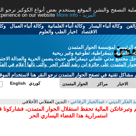
ة التصفح والنشر، الموقع يستخدم بعض أنواع الكوكيز نرجو النق
More info - المزيد
experience on our website
الفن
-
وكالة أنباء اليسار
-
وكالة أنباء العلمانية
-
وكالة أنباء العمال
-
وكا
الاقتصاد
-
اخبار الطب والعلوم
 الرئيسي لمؤسسة الحوار المتمدن
، علمانية، ديمقراطية، تطوعية وغير ربحية
ل مجتمع مدني علماني ديمقراطي حديث يضمن الحرية والعدالة الاجتم
حوار المتمدن على جائزة ابن رشد للفكر الحر والتى نالها أعلام في الفك
م مشاكل تقنية في تصفح الحوار المتمدن نرجو النقر هنا لاستخدام الموقع
كوردي
English
الاخبار
مراكز
الحوار المتمدن
د الفكر الديني
-
عبدالجبار الرفاعي
- التدين العقلاني الأخلاقي
 وتبرعاتكن المالية تحفظ استقلال الحوار المتمدن، فشاركونا 
استمرارية هذا الفضاء اليساري الحر