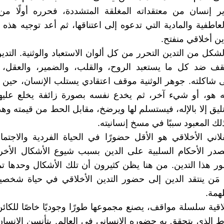
 إنسان من معتقداته المغلقة المتشددة، فحرره أولًا من ا
عاطفية والمادية التي تدعوه إلى اعتناقها، ثم أعد توجيه هذه ا
ن أخلاقي منفتح.
شكل من التدين التحرر من كل ألوان الاستعباد والوثنية. التدين
يقف ضد كل ما يستعبد الروح، والقلب، والضمير، والعقل،
 شاكلته. جوهر الوثنية موقف اعتقادي يستلب الإنسان، حين 
هو، أو شيء آخر، ثم يخدع نفسه بصورة زائفة يخلع علي
ليق إلا بالإله، فيستسلم لها ويرضخ، مقابل الحط من قيمته وهد
ك المعبود سببًا في مسخ إنسانيته.
قلاني الأخلاقي هو الأقل حضورًا في الحياة الفردية والاجتماع
 تصدر الأحكام السلبية على الدين بسبب شيوع الأشكال الأخر
هذا التدين. من هنا يظن كثيرون أن تلك الأشكال وحدها تم
ه مَن ينتقد الدين إلى حضور التدين الأخلاقي في حياة شخص
همة.
خلاقية سلسلة مواقف، يصنع مجموعها طورًا وجوديًا خاصًا للكائ
الذي يتحقق به حضوره الإنساني في العالم. يتأنسن الإنسان 