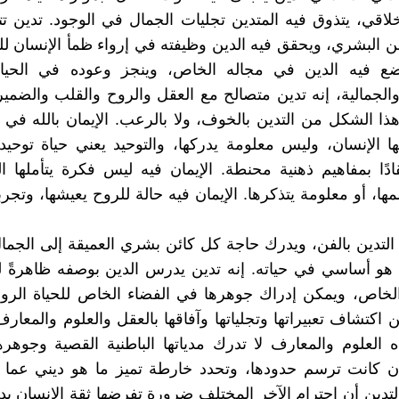
خلاقي، يتذوق فيه المتدين تجليات الجمال في الوجود. تدين 
ئن البشري، ويحقق فيه الدين وظيفته في إرواء ظمأ الإنسان للص
ضع فيه الدين في مجاله الخاص، وينجز وعوده في الحياة
والجمالية، إنه تدين متصالح مع العقل والروح والقلب والضمير.
ذا الشكل من التدين بالخوف، ولا بالرعب. الإيمان بالله في ه
ها الإنسان، وليس معلومة يدركها، والتوحيد يعني حياة توحيد
دًا بمفاهيم ذهنية محنطة. الإيمان فيه ليس فكرة يتأملها ال
ها، أو معلومة يتذكرها. الإيمان فيه حالة للروح يعيشها، وتجرب
التدين بالفن، ويدرك حاجة كل كائن بشري العميقة إلى الجما
هو أساسي في حياته. إنه تدين يدرس الدين بوصفه ظاهرةً له
لخاص، ويمكن إدراك جوهرها في الفضاء الخاص للحياة الروح
اكتشاف تعبيراتها وتجلياتها وآفاقها بالعقل والعلوم والمعارف
 العلوم والمعارف لا تدرك مدياتها الباطنية القصية وجوهر
ن كانت ترسم حدودها، وتحدد خارطة تميز ما هو ديني عما ه
لتدين أن احترام الآخر المختلف ضرورة تفرضها ثقة الإنسان بدي