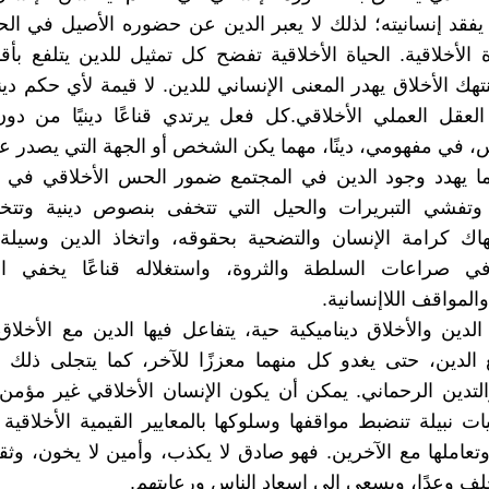
يفقد إنسانيته؛ لذلك لا يعبر الدين عن حضوره الأصيل في الحي
 الأخلاقية. الحياة الأخلاقية تفضح كل تمثيل للدين يتلفع بأقن
هك الأخلاق يهدر المعنى الإنساني للدين. لا قيمة لأي حكم دي
العقل العملي الأخلاقي.كل فعل يرتدي قناعًا دينيًا من د
، في مفهومي، دينًا، مهما يكن الشخص أو الجهة التي يصدر عن
ا يهدد وجود الدين في المجتمع ضمور الحس الأخلاقي في حي
 وتفشي التبريرات والحيل التي تتخفى بنصوص دينية وتتخذ
هاك كرامة الإنسان والتضحية بحقوقه، واتخاذ الدين وسيلة 
ي صراعات السلطة والثروة، واستغلاله قناعًا يخفي ا
والمواقف اللاإنسانية.
الدين والأخلاق ديناميكية حية، يتفاعل فيها الدين مع الأخلاق
 الدين، حتى يغدو كل منهما معززًا للآخر، كما يتجلى ذلك 
التدين الرحماني. يمكن أن يكون الإنسان الأخلاقي غير مؤمن
نبيلة تنضبط مواقفها وسلوكها بالمعايير القيمية الأخلاقية 
عاملها مع الآخرين. فهو صادق لا يكذب، وأمين لا يخون، وثق
خلف وعدًا، ويسعى إلى إسعاد الناس ورعايتهم.