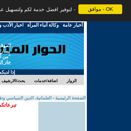
موافق - OK
لتوفير افضل خدمة لكم ولتسهيل عملي
أخبار عامة
-
وكالة أنباء المرأة
-
اخبار الأدب و
الموقع
يسارية
"من أج
حاز ال
إذا لديك
الزوار
اضافة/خدمات
بحث/الارشيف
الصفحة الرئيسية
-
العلمانية، الدين السياسي ونق
تبرعاتكم