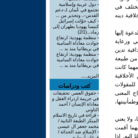
-
دول عربية وإسلامية
لمختلف في
تجتمع في عّمان لـ-دعم
اقية دينه
القدس-.. وتحذير من ...
-
كيف حوّلت إسرائيل
كنيسا يهوديا بطهران إلى
رماد...(2/1)
دعوة إليها
-
منظمة يهودية: ارتفاع
في ورعاية
حوادث معاداة السامية
في بريطانيا منذ بد ...
قية تدين
-
منظمة يهودية: ارتفاع
من طبيعة
حوادث معاداة السامية
في بريطانيا منذ بد ...
هما كانت
لأخلاقية
المزيد.....
للمقولات
كتب ودراسات
اج المعنى
-
حقوق العصر. تحقيقات
في جريمة ازدراء العقل و
طمأنينتها،
معاداة الإنسان / أحمد
التاوتي
-
قراءة في تاريخ الاسلام
، ولا يعني
المبكر الطبعة الثانية /
محمد جعفر ال عيسى
 مهما أقمت
-
الإسلام ضد الحداثة /
إليه. إذا
فرغان أزيهاري