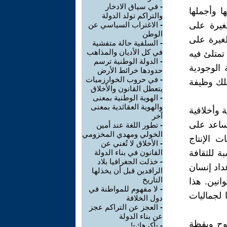
-
في سياق الادخار
ا وأجملها
والتراكم تولد الدولة
لغيرة على
-
الاغتراب السياسي عن
الوطن
الغيرة على
-
السلفية حالة متفشية
في كل الأديان والمذاهب
 تمتلئ فيه
-
الدولة الوطنية ترسم
 الوجودية
حدودها خرائط الأرض
-
في حروب الخوارزميات
تلك وظيفة
يتعطل القانون والأخلاق
-
الهوية الوطنية بمعنى
والهوية العقائدية بمعنى
 وأخلاقية
آخر
تساعد على
-
تطور اللغة عند أمين
الخولي ومهدي المخزومي
 الإنتاج
-
الأخلاق لا تُغني عن
ة للثقافة
القانون في بناء الدولة
-
خذلت الجغرافيا بلاد
داد إنسان
الرافدين قبل أن يخذلها
التاريخ
انين. هذا
-
لا مفهوم للمواطنة في
 لجماليات
دول الخلافة
-
العجز عن التراكم عجز
عن بناء الدولة
روح ويقظة
-
-أكرهك-!