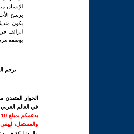
الإنسان متد
يرسخ الأخلا
يكون متدينً
الزائف في 
بوصفه مرضً
ترجم ال
الحوار المتمدن م
في العالم العربي
ب
والمستقل، ليبقى ص
والمشاركة في دع