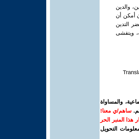
ن، والدين
إن أمكن أن
حضر التدين
ه، ويتفشى
Transl
اعية، والمساواة
م.
ساهم/ي معنا!
رار هذا المنبر الحر
معلومات التحويل