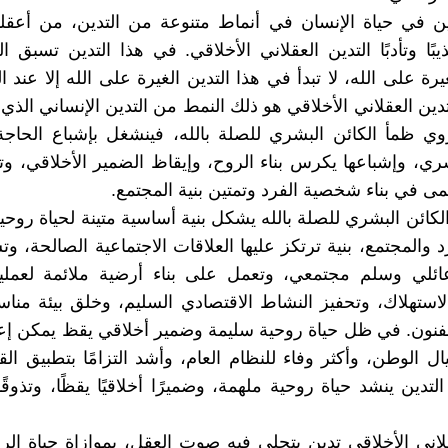
ن في حياة الإنسان في أنماط متنوعة من التدين، من أعقله
يبًا وتأدبًا التدين العقلاني الأخلاقي. في هذا التدين تسبق ا
يرة على الله، لا تبدأ في هذا التدين الغيرة على الله إلا عند 
تدين العقلاني الأخلاقي هو ذلك النمط من التدين الإنساني الذي
وي ظمأ الكائن البشري للصلة بالله، فينشغل بإشباع الحاجة
شري، وإشباعها يكرس بناء الروح، وإيقاظ الضمير الأخلاقي، و
مى في بناء شخصية الفرد وتمتين بنية المجتمع.
لكائن البشري للصلة بالله يشكل بنية أساسية متينة لحياة روحية
 والمجتمع، بنية ترتكز عليها العلاقات الاجتماعية الصالحة، و
ائلي وسلم مجتمعي، وتعمل على بناء أرضية ملائمة لعمليات
الاستهلاك، وتحفيز النشاط الاقتصادي السليم، وخلق بيئة مناسب
لفنون. في ظل حياة روحية سليمة وضمير أخلاقي يقظ يمكن إع
 الوطن، وأكثر وفاء للنظام العام، وأشد التزامًا بتطبيق القو
تدين ينشد حياة روحية ملهمة، وضميرًا أخلاقيًا يقظًا، وتذوقًا
قلاني الأخلاقي تدين يتجلى فيه صوت العقل، بموازاة حياة ال