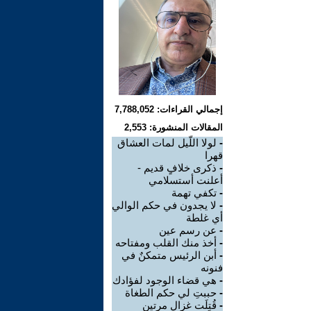
إجمالي القراءات: 7,788,052
المقالات المنشورة: 2,553
-
لولا اللّيل لمات العشاق
قهرا
-
ذكرى خلافٍ قديم -
أعلنت أستسلامي
-
تكفي تهمة
-
لا يجدون في حكم الوالي
أي غلطة
-
عن رسم عين
-
أخذ منك القلب ومفتاحه
-
أبن الرئيس متمكنٌ في
فنونه
-
هي قضاء الوجود لفؤادك
-
حببتِ لي حكم الطغاة
-
قُتِلَت غزال مرتين