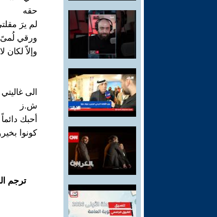
حقه
لم يرَ مقلتي
ورقي لُمىً
وإلاّ لكان ل
الى غاليتي
ش.ز
أحبك دائماً و
كونوا بخيرو
ترجم ال