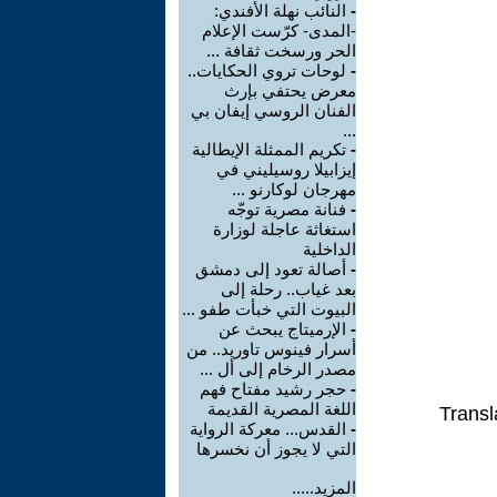
-
النائب نهلة الأفندي:
-المدى- كرّست الإعلام
الحر ورسخت ثقافة ...
-
لوحات تروي الحكايات..
معرض يحتفي بإرث
الفنان الروسي إيفان بي
...
-
تكريم الممثلة الإيطالية
إيزابيلا روسيليني في
مهرجان لوكارنو ...
-
فنانة مصرية توجّه
استغاثة عاجلة لوزارة
الداخلية
-
أصالة تعود إلى دمشق
بعد غياب.. رحلة إلى
البيوت التي خبأت طفو ...
-
الإرميتاج يبحث عن
أسرار فينوس تاوريد.. من
مصدر الرخام إلى أل ...
-
حجر رشيد مفتاح فهم
اللغة المصرية القديمة
Transl
-
القدس... معركة الرواية
التي لا يجوز أن نخسرها
المزيد.....