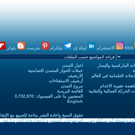
RSS
الانستغرام
لينكد إن
تيلكرام
بنترست
بلوكر
ث الماركسية واليسار
اخبار التمدن
ة
حملات الحوار المتمدن التضامنية
حاث العلمانية في العالم
الارشيف
أرشيف الاستفتاءات
اهضة عقوبة الاعدام
مروج التمدن
الحركة العمالية والنقابية
القائمة البريدية
المعجبين بنا على الفيسبوك: 3,732,970
English
حقوق النسخ واعادة النشر متاحة للجميع مع الإشا
ا بواسطة البريد الكتروني
الموضوعات المنشورة لاعضاء هيئة الادارة لا تعبر