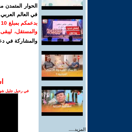
الحوار المتمدن م
في العالم العربي
ب
والمستقل، ليبقى ص
والمشاركة في دع
ا‫
في رحيل جليل شهبا
المزيد.....