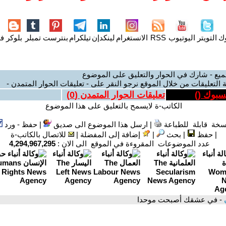
وك
التويتر
اليوتيوب
RSS
الانستغرام
لينكدإن
تيلكرام
بنترست
تمبلر
بلوكر
فل
ميع - شارك في الحوار والتعليق على الموضوع
 التعليقات من خلال الموقع نرجو النقر على - تعليقات الحوار المتمدن -
يسبوك (
)
تعليقات الحوار المتمدن (
0
)
الكاتب-ة لايسمح بالتعليق على هذا الموضوع
سخة قابلة للطباعة
|
ارسل هذا الموضوع الى صديق
|
حفظ - ورد
|
حفظ
|
بحث
|
إضافة إلى المفضلة
|
للاتصال بالكاتب-ة
عدد الموضوعات المقروءة في الموقع الى الان :
4,294,967,295
ي
- في عشقك أصبحت موحدا