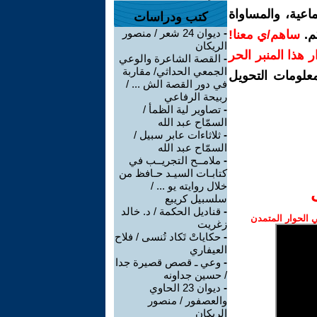
اعية، والمساواة
كتب ودراسات
-
ديوان 24 شعر / منصور
م.
ساهم/ي معنا!
الريكان
رار هذا المنبر الحر
-
القصة الشاعرة والوعي
الجمعي الحداثي/ مقاربة
معلومات التحويل
في دور القصة الش ... /
ربيحة الرفاعي
-
تصاوير لية الظمأ /
السمّاح عبد الله
-
ثلاثاءات عابر سبيل /
السمّاح عبد الله
-
ملامــح التجريــب في
كتابـات السيـد حـافظ من
خلال روايته يو ... /
سلسبيل كريبع
-
قناديل الحكمة / د. خالد
الحوار المتمدن
زغريت
-
حكاياتْ تَكاد تُنسى / فلاح
العيفاري
-
وعي ـ قصص قصيرة جدا
/ حسين جداونه
-
ديوان 23 الحاوي
والعصفور / منصور
الريكان