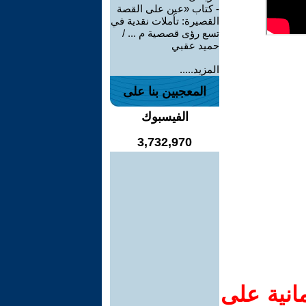
-
كتاب «عين على القصة
القصيرة: تأملات نقدية في
تسع رؤى قصصية م ... /
حميد عقبي
المزيد.....
المعجبين بنا على
الفيسبوك
3,732,970
انية على