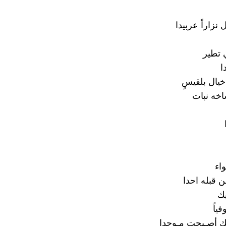
نزاراً عربيدا
تطير
ا
خيال بلقيسٍ
خه نبات
اء
ن قبله احدا
يك
ياً
 أصـبحت مـوحدا