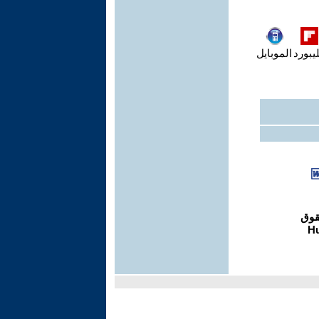
يبورد
الموبايل