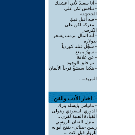
-
أنا سعيدٌ لأني أعشقك
-
تنافس لكن على
الجحشنة
-
فيه أَقبل فيكِ
-
معركة لكن على
الكرسي
-
أنه المال ,ترمب يفتخر
بدولاره
-
سجِّل قتلنا كوردياً
-
سهرٌ ممتع
-
عن علاقة
-
تم خلق الوجود
-
هكذا سيشعُّ فرحاً الأيمان
المزيد.....
اخبار الأدب والفن
-
ماتياس يايسله يترك
الدوري السعودي ويتولى
القيادة الفنية لفري ...
-
منزل الفنان الروسي
ريبين -بيناتي- يفتح أبوابه
للزوار قبل اكت ...