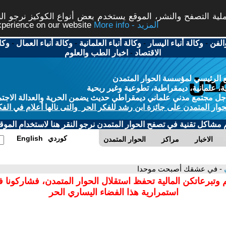
ة التصفح والنشر، الموقع يستخدم بعض أنواع الكوكيز نرجو النق
More info - المزيد
experience on our website
الفن
-
وكالة أنباء اليسار
-
وكالة أنباء العلمانية
-
وكالة أنباء العمال
-
وكا
الاقتصاد
-
اخبار الطب والعلوم
 الرئيسي لمؤسسة الحوار المتمدن
، علمانية، ديمقراطية، تطوعية وغير ربحية
ل مجتمع مدني علماني ديمقراطي حديث يضمن الحرية والعدالة الاجتم
حوار المتمدن على جائزة ابن رشد للفكر الحر والتى نالها أعلام في الفك
م مشاكل تقنية في تصفح الحوار المتمدن نرجو النقر هنا لاستخدام الموقع
كوردي
English
الاخبار
مراكز
الحوار المتمدن
ي
- في عشقك أصبحت موحدا
 وتبرعاتكن المالية تحفظ استقلال الحوار المتمدن، فشاركونا 
استمرارية هذا الفضاء اليساري الحر