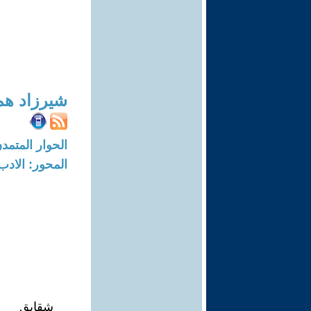
شيرزاد هم
الحوار المتمدن-العدد: 8704 - 26
المحور: الادب
شقايق