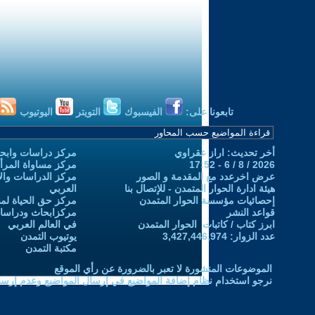
تابعونا على:
الفيسبوك
التويتر
اليوتيوب
أخر تحديث: اراز عقراوي
مركز دراسات وابحا
2026 / 8 / 6 - 17:52
مركز مساواة المرأ
عرض اخرعدد مع المقدمة و الصور
مركز الدراسات والاب
هيئة ادارة الحوار المتمدن - للإتصال بنا
العربي
إحصائيات مؤسسة الحوار المتمدن
مركز حق الحياة لمن
قواعد النشر
مركزابحاث ودراسات 
ابرز كتاب / كاتبات الحوار المتمدن
في العالم العربي
عدد الزوار: 3,427,446,974
يوتيوب التمدن
مكتبة التمدن
الموضوعات المنشورة لا تعبر بالضرورة عن رأي الموقع
نرجو استخدام نظام إضافة المواضيع في إرسال المواضيع وعدم إرساله