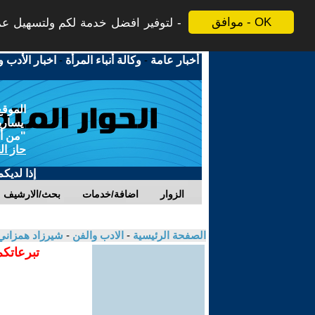
موافق - OK
لتوفير افضل خدمة لكم ولتسهيل عملي
أخبار عامة
-
وكالة أنباء المرأة
-
اخبار الأدب و
الموقع
يسارية
"من أج
حاز ال
إذا لديك
الزوار
اضافة/خدمات
بحث/الارشيف
الصفحة الرئيسية
-
الادب والفن
-
شيرزاد همزان
تبرعاتكم