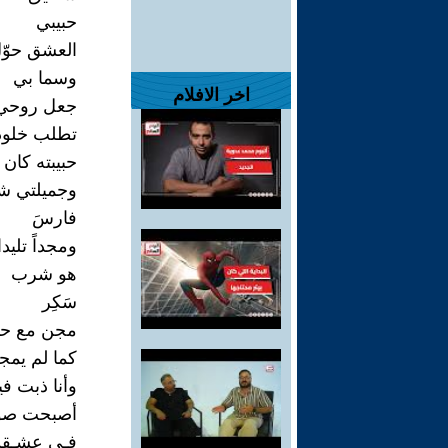
حبيبي
العشق حوّل 
وسما بي
اخر الافلام
جعل روحي 
تطلب خلود
حبيبته كان 
وجميلتي شا
فارسَ
ومجداً تليدا
هو شرب
سَكِر
مجن مع حو
كما لم يمج
وأنا ذبت ف
أصبحت صوف
فـي عشـقك