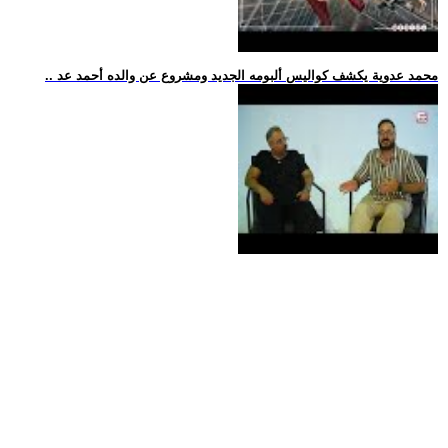
.. محمد عدوية يكشف كواليس ألبومه الجديد ومشروع عن والده أحمد عد