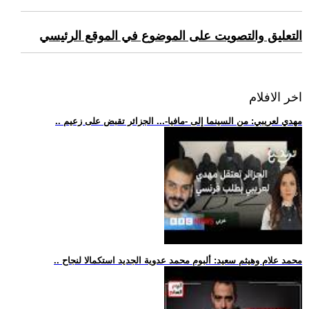
التعليق والتصويت على الموضوع في الموقع الرئيسي
اخر الافلام
.. مهدي لعريبي: من السينما إلى -مافيا-... الجزائر تقبض على زعيم
.. محمد علام وهيثم سعيد: ألبوم محمد عدوية الجديد استكمالا لنجاح