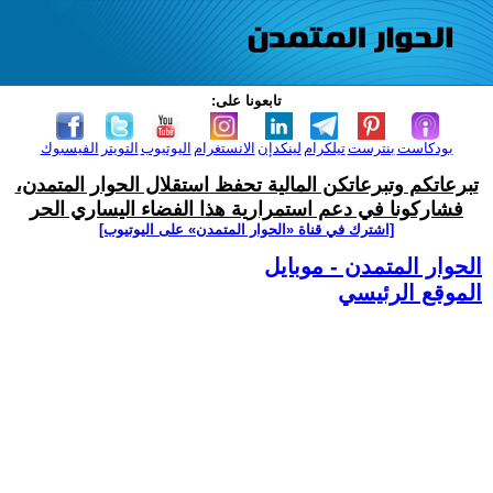
تابعونا على:
بودكاست
بنترست
تيلكرام
لينكدإن
الانستغرام
اليوتيوب
التويتر
الفيسبوك
تبرعاتكم وتبرعاتكن المالية تحفظ استقلال الحوار المتمدن،
فشاركونا في دعم استمرارية هذا الفضاء اليساري الحر
[اشترك في قناة ‫«الحوار المتمدن» على اليوتيوب]
الحوار المتمدن - موبايل
الموقع الرئيسي