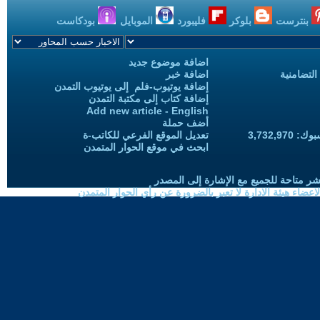
بنترست
بلوكر
فليبورد
الموبايل
بودكاست
اضافة موضوع جديد
التضامنية
اضافة خبر
إضافة يوتيوب-فلم إلى يوتيوب التمدن
إضافة كتاب إلى مكتبة التمدن
Add new article - English
أضف حملة
3,732,97
تعديل الموقع الفرعي للكاتب-ة
ابحث في موقع الحوار المتمدن
شر متاحة للجميع مع الإشارة إلى المصدر
ضاء هيئة الادارة لا تعبر بالضرورة عن رأي الحوار المتمدن