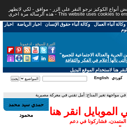
 أنواع الكوكيز نرجو النقر على الزر - موافق - لكي لاتظهر
This website uses cookies to ensure you ge
وكالة أنباء العمال
-
وكالة أنباء حقوق الإنسان
-
اخبار الرياضة
-
اخبار
لوم
التبرع للموقع - ادعمونا
حرية والعدالة الاجتماعية للجميع
"
تى نالها أعلام في الفكر والثقافة
قر هنا لاستخدام الموقع البديل
كوردي
English
 في مواجهة تغير المناخ: أمل تقني في معركة مصيرية
حمدي سيد محمد
لموبايل انقر هنا
محمود
 المتمدن، فشاركونا في دعم