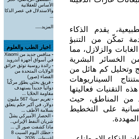
الأساس للعقلانية
والاستدلال في عصر الذكا
...
المزيد.....
يعية، يقدم الذكاء
ة تمكّن من التنبؤ
اخبار الطب والعلوم
لغابات والزلازل، مما
-
منافس جديد من Xiaomi
من الخسائر البشرية
في أسواق أجهزة أندرويد
-
رائدة روسية توثق حرائق
مج وتحليل كم هائل من
الولايات المتحدة من
الفضاء (صور)
تنتاج السيناريوهات
-
فريق بحثي يطوّر مركّباً
 هذه التقنيات فعاليتها
دوائياً جديداً يستهدف
مقاومة الخلايا ...
د من المناطق، حيث
-
تغريم -ميتا- 567 مليون
دولار، في أكبر حكم يتعلق
سانية على التخطيط
بسلامة الأطف ...
-
الحصار الأميركي يشلّ
لمهددة.
شريان النفط الإيراني..
ماذا كشفت صور ال ...
-
حظك اليوم السبت 8
إن الذكاء الاصطناعي
اغسطس 2026.. هل