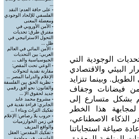
...
-
على حافة العدم: النقد
الفلسفي للإلحاد الوجودي
ومعضلة المعنى
-
الأمن الأوروبي في
مفترق طرق: تحديات
التحول الاستراتيجي في
ظل ...
-
الأمن المائي في العالم
العربي: بين التحديات
تحديات الوجودية التي
الجيوسياسية والف ...
-
الوعي تحت المقص:
ار البيئي والاقتصادي
مقارنة نقدية لتحولات
الإعلام والدراما المصر ...
طويل. وبينما تتزايد
-
نظرية الحق بين الفلسفة
 من فيضانات وجفاف
والقانون: نحو أفق رقمي
جديد لحقوق الإ ...
لم بشكل متسارع إلى
-
مشروع محمد عابد
الجابري: قراءة نقدية في
 لمجابهة هذا الخطر
تفكيك التراث وبناء ا ...
-
حروب بلا رصاص: الإعلام
ر الذكاء الاصطناعي،
في زمن الخوارزميات
ادة صياغة استجاباتنا
والواقع المزيف
-
تفكيك المقدس: العقل
نات المناخية المعقدة،
الفلسفي في مواجهة