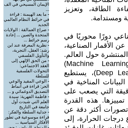
الإيمان المسيحي في الف
ة الطاقة، وتعزيز
...
-
ما بعد الهيمنة : قراءة
ة ومستدامة.
في خرائط النظام العالمي
الجديد
-
صراع العمالقة : الولايات
عي دورًا محوريًا في
المتحدة والصين ... إعادة
رسم خرائط ...
ة عن الأقمار الصناعية،
-
نظرية المعرفة عند ابن
رشد: العقل، التجربة،
لمنتشرة حول العالم.
والتأويل الفلسفي
-
من الحق الإلهي إلى
فبفضل تقنيات التعلم الآلي (Machine Learning)
العقد الاجتماعي:
التحولات الفلسفية
والشبكات العصبية العميقة (Deep Learning)، يستطيع
للسلطة
البيانات المناخية في
-
الوعي المقيد والوعي
الحر: قراءة في أنماط
قيقة التي يصعب على
التصديق الدوغمائي و ...
-
فاطمة الفهرية: سيدة
تمييزها. هذه القدرة
العلم التي شيدت أول
جامعة في التاريخ
ن تصورات أكثر دقة عن
-
جدلية السلطة والفكر:
ع درجات الحرارة، إلى
قراءة موسوعية في تطور
الأفكار السياسية ...
بعاثات غازات الدفيئة
-
المنطق الرياضي: حجر