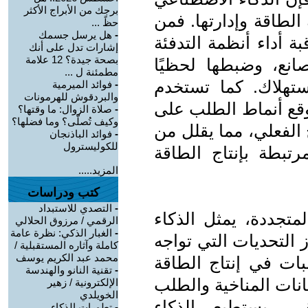
برجك من الأبراج الأكثر
الطاقة وإدارتها. فمن
حظً ...
-
هل يرسل جسمك
ة أداء أنظمة التدفئة
إشارات تدل على أنك
بصحة جيدة؟ 12 علامة
صانع، وضبطها لحظيًا
مطمئنة ل ...
تهلاك. كما تستخدم
-
فوائد الميرمية
والبردقوش للهرمونات
وقع أنماط الطلب على
-
صلاة الزوال: ما وقتها؟
وكيف تُصلّى؟ وما فضلها؟
اج الفعلي، مما يقلل من
-
فوائد الباذنجان
للكوليسترول
مرتبطة بإنتاج الطاقة
المزيد.....
كتب ودراسات
-
التصدي للاستبداد
متجددة، يمثل الذكاء
الرقمي / مرزوق الحلالي
-
الغبار الذكي: نظرة عامة
 التحديات التي تواجه
كاملة وآثاره المستقبلية /
محمد عبد الكريم يوسف
بات في إنتاج الطاقة
-
تقنية النانو والهندسة
انات المناخية والطلب
الإلكترونية / زهير
الخويلدي
، يستطيع الذكاء
-
تطورات الذكاء