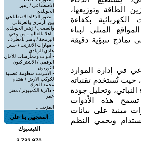
الاصطناعي / زهير
ن الطاقة وتوزيعها،
الخويلدي
-
تطور الذكاء الاصطناعي
الكهربائية بكفاءة
بين الرمزي والعرفاني
مواقع المثلى لبناء
والعصبي / زهير الخويلدي
-
اهلا بالعالم .. من وحي
ى نماذج تنبؤية دقيقة
البرمجة / ياسر بامطرف
-
مهارات الانترنت / حسن
هادي الزيادي
-
أدوات وممارسات للأمان
الرقمي / الاشتراكيون
الثوريون
عي في إدارة الموارد
-
الانترنت منظومة عصبية
 حيث تُستخدم تقنياته
لكوكب الارض / هشام
محمد الحرك
 النباتي، وتحليل جودة
-
ذاكرة الكمبيوتر / معتز
عمر
. تسمح هذه الأدوات
المزيد.....
ات مبنية على بيانات
المعجبين بنا على
لمستدام ويحمي النظم
الفيسبوك
3,732,970