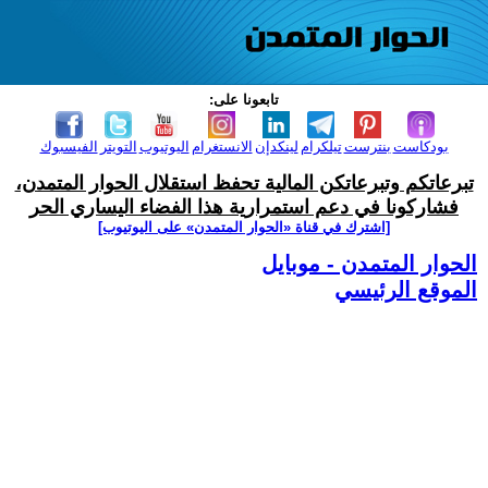
تابعونا على:
بودكاست
بنترست
تيلكرام
لينكدإن
الانستغرام
اليوتيوب
التويتر
الفيسبوك
تبرعاتكم وتبرعاتكن المالية تحفظ استقلال الحوار المتمدن،
فشاركونا في دعم استمرارية هذا الفضاء اليساري الحر
[اشترك في قناة ‫«الحوار المتمدن» على اليوتيوب]
الحوار المتمدن - موبايل
الموقع الرئيسي