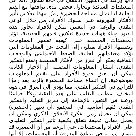
ذاتيًا ورغبة في التغيير، الأنسان في حالة تساؤل دائم عن
المعتقدات السائدة ويحاول فحص مدى توافقها مع القيم
الحالية لذا تمثل مساحة الحضيرة رمزًا مهمًا يعكس تأثير
الأفكار الموروثة على سلوك الأفراد، من خلال الوعي
النقدي والرغبة في التغيير، يمكن للأفراد تجاوز هذه
القيود وبناء هويات جديدة تعكس قيمهم الحقيقية، تؤثر
المعتقدات المسبقة على كيفية تفسير المعلومات
وتقييمها، الأفراد يميلون إلى البحث عن المعلومات التي
تؤكد معتقداتهم الحالية، الضغط الاجتماعي والتوقعات
الثقافية يمكن أن تعزز من الأفكار المسبقة وتمنع التفكير
النقدي، انتشار المعلومات المضللة أو الأخبار الكاذبة
يمكن أن يعيق قدرة الأفراد على تقييم المعلومات
بموضوعية، إن اتساع مساحة الحضيرة بالزبد يعد رمزًا
للتراجع في التفكير النقدي، مما يؤدي إلى الغرق في هوة
التخلف. يتطلب التغلب على هذه العقبة وعيًا جماعيًا
ورغبة في التغيير، بالإضافة إلى تعزيز التعليم والتفكير
النقدي كقيم أساسية في المجتمع .ان تعبير (الحضيرة)
يمكن ان يحمل رمزا لفكرة الانغلاق الفكري ويمكن ان
يحمل معاني عميقة تتعلق بكيفية تأثير التفكير التقليدي
على الأفراد والمجتمعات، على الرغم من أن الحضيرة قد
تتسع، مما يوحي بزيادة المعرفة أو المعلومات، إلا أنها