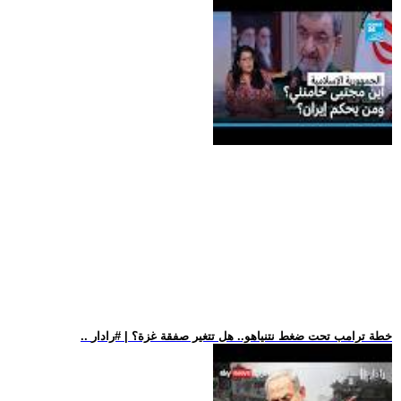
.. خطة ترامب تحت ضغط نتنياهو.. هل تتغير صفقة غزة؟ | #رادار