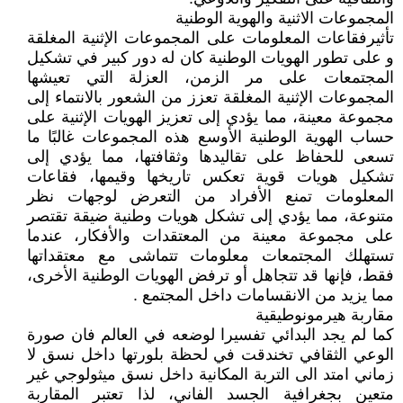
المجموعات الاثنية والهوية الوطنية
تأثيرفقاعات المعلومات على المجموعات الإثنية المغلقة
و على تطور الهويات الوطنية كان له دور كبير في تشكيل
المجتمعات على مر الزمن، العزلة التي تعيشها
المجموعات الإثنية المغلقة تعزز من الشعور بالانتماء إلى
مجموعة معينة، مما يؤدي إلى تعزيز الهويات الإثنية على
حساب الهوية الوطنية الأوسع هذه المجموعات غالبًا ما
تسعى للحفاظ على تقاليدها وثقافتها، مما يؤدي إلى
تشكيل هويات قوية تعكس تاريخها وقيمها، فقاعات
المعلومات تمنع الأفراد من التعرض لوجهات نظر
متنوعة، مما يؤدي إلى تشكل هويات وطنية ضيقة تقتصر
على مجموعة معينة من المعتقدات والأفكار، عندما
تستهلك المجتمعات معلومات تتماشى مع معتقداتها
فقط، فإنها قد تتجاهل أو ترفض الهويات الوطنية الأخرى،
مما يزيد من الانقسامات داخل المجتمع .
مقاربة هيرمونوطيقية
كما لم يجد البدائي تفسيرا لوضعه في العالم فان صورة
الوعي الثقافي تخندقت في لحظة بلورتها داخل نسق لا
زماني امتد الى التربة المكانية داخل نسق ميثولوجي غير
متعين بجغرافية الجسد الفاني، لذا تعتبر المقاربة