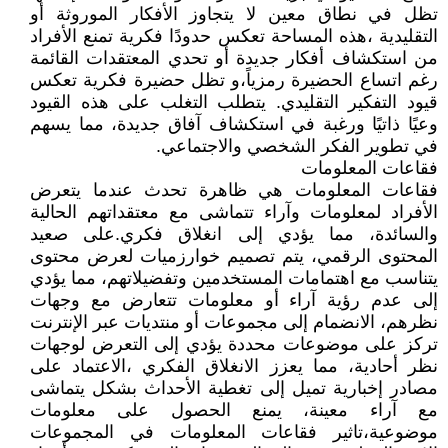
تظل في نطاق معين لا يتجاوز الأفكار الموروثة أو
التقليدية ،هذه المساحة تعكس حدودًا فكرية تمنع الأفراد
من استكشاف أفكار جديدة أو تحدي المعتقدات القائمة
رغم اتساع الحضيرة رمزياً،و تظل حضيرة فكرية تعكس
قيود التفكير التقليدي. يتطلب التغلب على هذه القيود
وعيًا ذاتيًا ورغبة في استكشاف آفاق جديدة، مما يسهم
في تطوير الفكر الشخصي والاجتماعي.
فقاعات المعلومات
فقاعات المعلومات هي ظاهرة تحدث عندما يتعرض
الأفراد لمعلومات وآراء تتماشى مع معتقداتهم الحالية
والسائدة، مما يؤدي إلى انغلاق فكري.على صعيد
المحتوى الرقمي، يتم تصميم خوارزميات لعرض محتوى
يتناسب مع اهتمامات المستخدمين وتفضيلاتهم، مما يؤدي
إلى عدم رؤية آراء أو معلومات تتعارض مع وجهات
نظرهم، الانضمام إلى مجموعات أو منتديات عبر الإنترنت
تركز على موضوعات محددة يؤدي إلى التعرض لوجهات
نظر أحادية، مما يعزز الانغلاق الفكري ،الاعتماد على
مصادر إخبارية تميل إلى تغطية الأحداث بشكل يتماشى
مع آراء معينة، يمنع الحصول على معلومات
موضوعية،تاثير فقاعات المعلومات في المجموعات