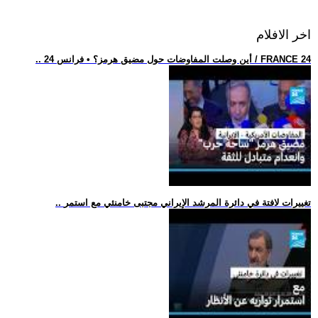
اخر الافلام
.. أين وصلت المفاوضات حول مضيق هرمز؟ • فرانس 24 / FRANCE 24
.. تغييرات لافتة في دائرة المرشد الإيراني مجتبى خامنئي مع استمر