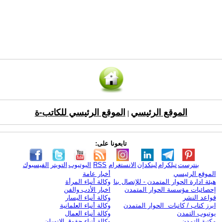
الموقع الرئيسي
الموقع الرئيسي للكاتب-ة
|
تابعونا على:
بنترست
تيلكرام
لينكدإن
الانستغرام
RSS
اليوتيوب
التويتر
الفيسبوك
الموقع الرئيسي
أخبار عامة
هيئة ادارة الحوار المتمدن - للإتصال بنا
وكالة أنباء المرأة
إحصائيات مؤسسة الحوار المتمدن
اخبار الأدب والفن
قواعد النشر
وكالة أنباء اليسار
ابرز كتاب / كاتبات الحوار المتمدن
وكالة أنباء العلمانية
يوتيوب التمدن
وكالة أنباء العمال
مكتبة التمدن
وكالة أنباء حقوق الإنسان