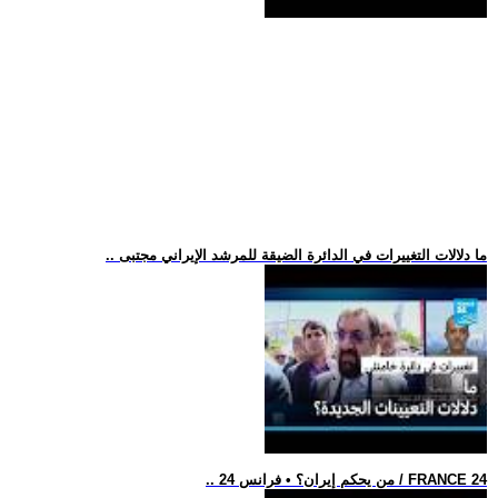
.. ما دلالات التغييرات في الدائرة الضيقة للمرشد الإيراني مجتبى
.. من يحكم إيران؟ • فرانس 24 / FRANCE 24