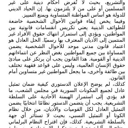
والتشريع، بحيث لا تُفرض أحكام دينية على غير
المسلمين أو على من لا يلتزمون بها. إن الحياد الديني
للدولة هو أساس المواطنة المتساوية ويمنع التمييز.
وفيما يخص إبقاء قوانين الأحوال الشخصية خاضعة
للطوائف الدينية يعني تكريس انقسامات قانونية بين
المواطنين، ويؤدي إلى استمرار انتهاك حقوق الأفراد غير
المنتمين إلى الأديان المعترف بها رسميًا. الحل العادل هو
اعتماد قانون مدني موحد للأحوال الشخصية يضمن
المساواة بين جميع المواطنين بغض النظر عن انتماءاتهم
الدينية أو القومية. هذا القانون يجب أن يرتكز على مبادئ
حقوق الإنسان العالمية، وليس على قواعد فقهية تختلف
بين طائفة وأخرى، ما يجعل المواطنين غير متساوين أمام
القانون.
كذلك، لم يوضح الإعلان الدستوري كيفية ضمان تمثيل
عادل لجميع المكونات السورية في مجلس الشعب، ما
قد يؤدي إلى استمرار الهيمنة الأحادية على السلطة
التشريعية. يجب أن يتضمن الدستور نظامًا انتخابيًا يضمن
التمثيل العادل لكل القوميات والأديان، من خلال نظام
الكوتا أو التمثيل النسبي، بحيث لا تستأثر أي جهة
بالسلطة التشريعية. كذلك، فإن اقتراح النظام البرلماني