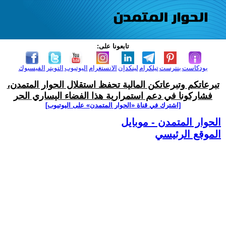
تابعونا على:
بودكاست
بنترست
تيلكرام
لينكدإن
الانستغرام
اليوتيوب
التويتر
الفيسبوك
تبرعاتكم وتبرعاتكن المالية تحفظ استقلال الحوار المتمدن،
فشاركونا في دعم استمرارية هذا الفضاء اليساري الحر
[اشترك في قناة ‫«الحوار المتمدن» على اليوتيوب]
الحوار المتمدن - موبايل
الموقع الرئيسي