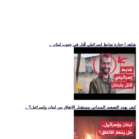
.. شاهد | جنازة ضابط إسرائيلي قُتل في جنوب لبنان
.. كيف يهدد التصعيد الميداني مستقبل الاتفاق بين لبنان وإسرائيل؟