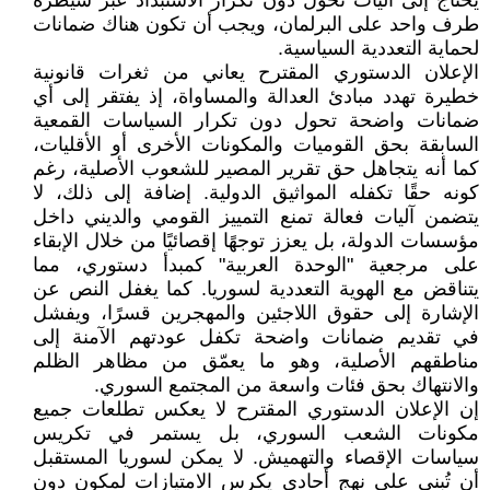
يحتاج إلى آليات تحول دون تكرار الاستبداد عبر سيطرة
طرف واحد على البرلمان، ويجب أن تكون هناك ضمانات
لحماية التعددية السياسية.
الإعلان الدستوري المقترح يعاني من ثغرات قانونية
خطيرة تهدد مبادئ العدالة والمساواة، إذ يفتقر إلى أي
ضمانات واضحة تحول دون تكرار السياسات القمعية
السابقة بحق القوميات والمكونات الأخرى أو الأقليات،
كما أنه يتجاهل حق تقرير المصير للشعوب الأصلية، رغم
كونه حقًا تكفله المواثيق الدولية. إضافة إلى ذلك، لا
يتضمن آليات فعالة تمنع التمييز القومي والديني داخل
مؤسسات الدولة، بل يعزز توجهًا إقصائيًا من خلال الإبقاء
على مرجعية "الوحدة العربية" كمبدأ دستوري، مما
يتناقض مع الهوية التعددية لسوريا. كما يغفل النص عن
الإشارة إلى حقوق اللاجئين والمهجرين قسرًا، ويفشل
في تقديم ضمانات واضحة تكفل عودتهم الآمنة إلى
مناطقهم الأصلية، وهو ما يعمّق من مظاهر الظلم
والانتهاك بحق فئات واسعة من المجتمع السوري.
إن الإعلان الدستوري المقترح لا يعكس تطلعات جميع
مكونات الشعب السوري، بل يستمر في تكريس
سياسات الإقصاء والتهميش. لا يمكن لسوريا المستقبل
أن تُبنى على نهج أحادي يكرس الامتيازات لمكون دون