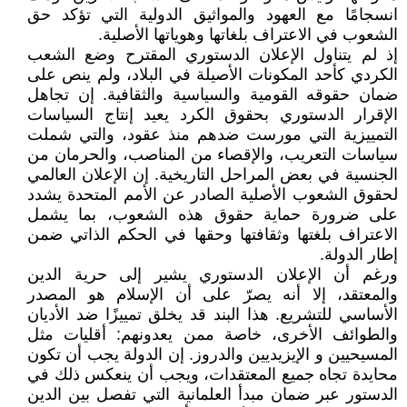
انسجامًا مع العهود والمواثيق الدولية التي تؤكد حق
الشعوب في الاعتراف بلغاتها وهوياتها الأصلية.
إذ لم يتناول الإعلان الدستوري المقترح وضع الشعب
الكردي كأحد المكونات الأصيلة في البلاد، ولم ينص على
ضمان حقوقه القومية والسياسية والثقافية. إن تجاهل
الإقرار الدستوري بحقوق الكرد يعيد إنتاج السياسات
التمييزية التي مورست ضدهم منذ عقود، والتي شملت
سياسات التعريب، والإقصاء من المناصب، والحرمان من
الجنسية في بعض المراحل التاريخية. إن الإعلان العالمي
لحقوق الشعوب الأصلية الصادر عن الأمم المتحدة يشدد
على ضرورة حماية حقوق هذه الشعوب، بما يشمل
الاعتراف بلغتها وثقافتها وحقها في الحكم الذاتي ضمن
إطار الدولة.
ورغم أن الإعلان الدستوري يشير إلى حرية الدين
والمعتقد، إلا أنه يصرّ على أن الإسلام هو المصدر
الأساسي للتشريع. هذا البند قد يخلق تمييزًا ضد الأديان
والطوائف الأخرى، خاصة ممن يعدونهم: أقليات مثل
المسيحيين و الإيزيديين والدروز. إن الدولة يجب أن تكون
محايدة تجاه جميع المعتقدات، ويجب أن ينعكس ذلك في
الدستور عبر ضمان مبدأ العلمانية التي تفصل بين الدين