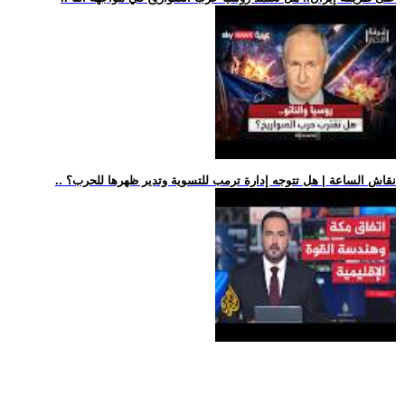
.. نقاش الساعة | هل تتوجه إدارة ترمب للتسوية وتدير ظهرها للحرب؟