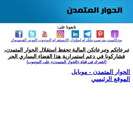
تابعونا على:
بودكاست
بنترست
تيلكرام
لينكدإن
الانستغرام
اليوتيوب
التويتر
الفيسبوك
تبرعاتكم وتبرعاتكن المالية تحفظ استقلال الحوار المتمدن،
فشاركونا في دعم استمرارية هذا الفضاء اليساري الحر
[اشترك في قناة ‫«الحوار المتمدن» على اليوتيوب]
الحوار المتمدن - موبايل
الموقع الرئيسي