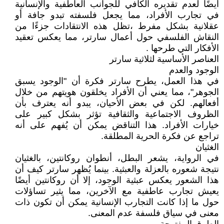
أيضًا لعدم تقديره الكافي للجوانب العاطفية والإنسانية
في تجارب الأفراد، مما يجعل فلسفته تبدو جافة أو
عقلانية بشكل مفرط ،تظل هذه الانتقادات جزءًا من
النقاش الفلسفي حول أعمال سارتر، مما يعكس تعقيد
الأفكار التي طرحها .
العناصر الأساسية لثلاثية سارتر
الوجود والعدم
في هذا العمل، يطرح سارتر فكرة أن "الوجود يسبق
الجوهر"، مما يعني أن الأفراد يخلقون هويتهم من خلال
أفعالهم. لكن في بعض الأحيان، يبدو أنه يعترف بأن
الظروف الاجتماعية والثقافية تؤثر بشكل كبير على
خيارات الأفراد. هذا التناقض يمكن أن يُفهم على أنه
تراجع عن فكرة الحرية المطلقة.
الغثيان
في الرواية، يشعر البطل، أنطوان روكانتين، بالغثيان
نتيجة شعوره بالعزلة والعبثية. بينما يُظهر سارتر كيف أن
هذا الشعور يعكس عبثية الوجود، إلا أن روكانتين أيضًا
يعيش تجارب عاطفية مع الآخرين، مما يثير تساؤلات
حول ما إذا كانت التجارب الإنسانية يمكن أن تكون ذات
معنى في سياق فلسفة عدم المعنى.