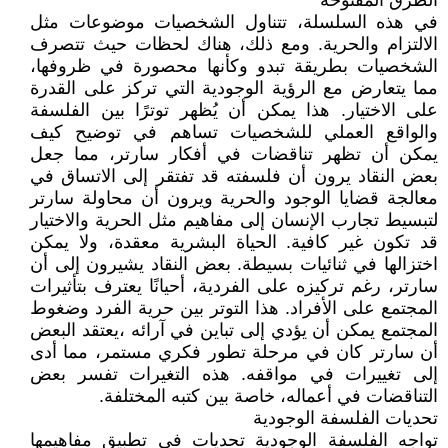
الطرق المفتوحة
في هذه السلسلة، تتناول الشخصيات موضوعات مثل
الالتزام والحرية. ومع ذلك، هناك لحظات حيث تتصرف
الشخصيات بطريقة تبدو وكأنها محصورة في ظروفها،
مما يتعارض مع الرؤية الوجودية التي تركز على القدرة
على الاختيار. هذا يمكن أن يُظهر توترًا بين الفلسفة
والواقع العملي للشخصيات تساهم في توضيح كيف
يمكن أن تظهر تناقضات في أفكار سارتر، مما جعل
بعض النقاد يرون أن فلسفته قد تفتقر إلى الاتساق في
معالجة قضايا الوجود والحرية ويرون أن محاولة سارتر
لتبسيط تجارب الإنسان إلى مفاهيم مثل الحرية والاختيار
قد تكون غير كافية. الحياة البشرية معقدة، ولا يمكن
اختزالها في ثنائيات بسيطة. بعض النقاد يشيرون إلى أن
سارتر، رغم تركيزه على الفردية، أحيانًا يعترف بتأثيرات
المجتمع على الأفراد. هذا التوتر بين حرية الفرد وضغوط
المجتمع يمكن أن يؤدي إلى تباين في آرائه ،يعتقد البعض
أن سارتر كان في مرحلة تطور فكري مستمر، مما أدى
إلى تغييرات في مواقفه. هذه التغيرات تفسر بعض
التناقضات في أعماله، خاصة بين كتبه المختلفة.
تحديات الفلسفة الوجودية
تواجه الفلسفة الوجودية تحديات في تطبيق مفاهيمها