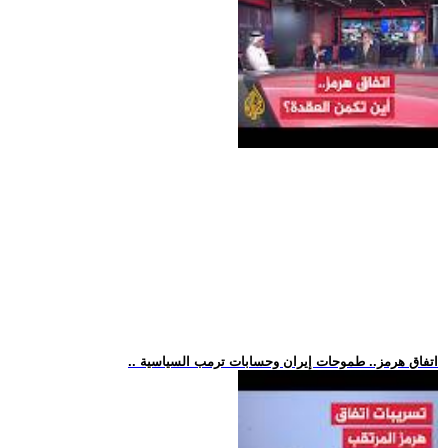
.. اتفاق هرمز.. طموحات إيران وحسابات ترمب السياسية