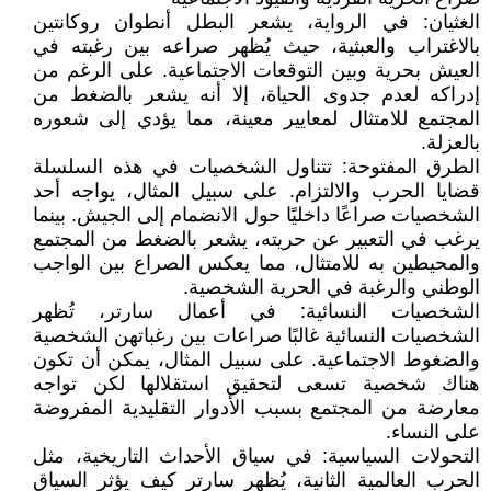
الغثيان: في الرواية، يشعر البطل أنطوان روكانتين
بالاغتراب والعبثية، حيث يُظهر صراعه بين رغبته في
العيش بحرية وبين التوقعات الاجتماعية. على الرغم من
إدراكه لعدم جدوى الحياة، إلا أنه يشعر بالضغط من
المجتمع للامتثال لمعايير معينة، مما يؤدي إلى شعوره
بالعزلة.
الطرق المفتوحة: تتناول الشخصيات في هذه السلسلة
قضايا الحرب والالتزام. على سبيل المثال، يواجه أحد
الشخصيات صراعًا داخليًا حول الانضمام إلى الجيش. بينما
يرغب في التعبير عن حريته، يشعر بالضغط من المجتمع
والمحيطين به للامتثال، مما يعكس الصراع بين الواجب
الوطني والرغبة في الحرية الشخصية.
الشخصيات النسائية: في أعمال سارتر، تُظهر
الشخصيات النسائية غالبًا صراعات بين رغباتهن الشخصية
والضغوط الاجتماعية. على سبيل المثال، يمكن أن تكون
هناك شخصية تسعى لتحقيق استقلالها لكن تواجه
معارضة من المجتمع بسبب الأدوار التقليدية المفروضة
على النساء.
التحولات السياسية: في سياق الأحداث التاريخية، مثل
الحرب العالمية الثانية، يُظهر سارتر كيف يؤثر السياق