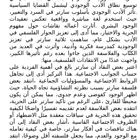
توسيع نطاق الأدب الوجودي ليشمل القضايا السياسية
.تأثر الأدب الوجودي بأسلوب سارتر في السرد والتعبير،
حيث استخدم لغة مباشرة وواقعية تعكس تعقيدات
الوجود البشري .أثارت أعماله نقاشات حول مفهوم
الحرية والاختيار، مما أدى إلى تعزيز الحوار الفلسفي في
الأدب بشكل عام، ساهمت ثلاثية سارتر في تعزيز
الوجودية كمدرسة فكرية وأدبية، وأثرت في العديد من
الكتّاب والفلاسفة الذين جاءوا بعده رغم تأثيرها الكبير،
واجهت عددًا من الانتقادات الفلسفية، منها:
اعتبر بعض النقاد أن سارتر بالغ في أهمية الفردية على
حساب الجوانب الاجتماعية. هذا التركيز أدى إلى تجاهل
الروابط الاجتماعية والمسؤوليات الجماعية ،انتقد بعض
فلسفة سارتر بسبب نظرته التشاؤمية تجاه الحياة، حيث
اظهر الوجود كفوضى وعدم جدوى، مما يمكن أن يكون
محبطًا للقارئ ،على الرغم من تأكيد سارتر على الحرية،
انتقده بعض الفلاسفة لعدم تقديمه تفسيرًا واضحًا لكيفية
تحقيق هذه الحرية في سياقات معقدة مثل الاضطهاد أو
الظروف الاجتماعية القاسية ،أشار بعض النقاد إلى أن
هناك تناقضات في أفكار سارتر، خاصة في كيفية تعامله
مع الوجود والعدم، مما يجعل فلسفته أقل وضوحًا، انتقد