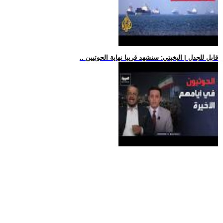
.. قابل للجدل | البخيتي: سنشهد قريبا نهاية الحوثيين