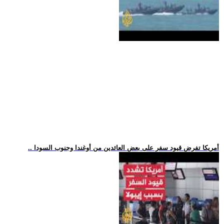
.. أمريكا تفرض قيود سفر على بعض العائدين من أوغندا وجنوب السودا