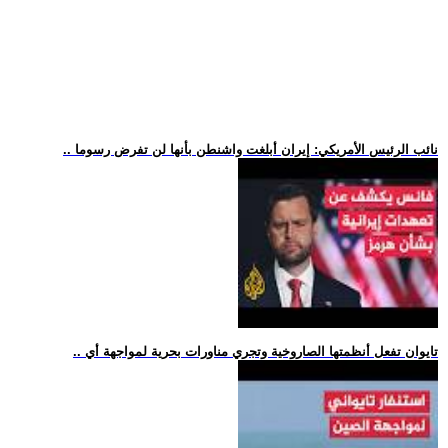
.. نائب الرئيس الأمريكي: إيران أبلغت واشنطن بأنها لن تفرض رسوما
.. تايوان تفعل أنظمتها الصاروخية وتجري مناورات بحرية لمواجهة أي