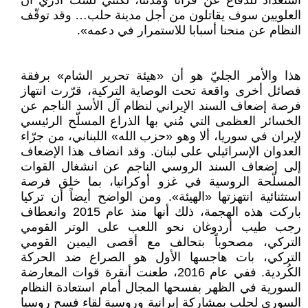
استعداد للدفاع عن قرانا ومدننا، لكنني لست أدري أن
العلويين سوف يقاتلون من أجل مدينة حلب… وقد توقّف
النظام عن منحنا أسبابا للاستمرار في دعمه».
هذا والأمر الجليّ هو أن «هيئة تحرير الشام» برفقة
فصائل أخرى واقعة تحت الوصاية التركية، قرّرت انتهاز
فرصة إضعاف السند الإيراني لنظام آل الأسد الناجم عن
الخسائر العظمى التي مُني بها الذراع المسلّح الرئيسي
لإيران في سوريا، ألا وهو «حزب الله» اللبناني، من جرّاء
العدوان الإسرائيلي على لبنان. وقد انضاف هذا الإضعاف
إلى إضعاف السند الروسي الناجم عن انشغال القوات
المسلّحة الروسية في غزو أوكرانيا، بما خلق فرصة
استثنائية انتهزتها «الهيئة». ومن الواضح أيضاً أن تركيا
باركت هذه الهجمة، ذلك أنها منذ عام 2015 وانعطاف
رجب طيب أردوغان نحو اللعب على الوتر القومي
التركي، مصحوباً بتحالف مع أقصى اليمين القومي
التركي، بات هاجسها الأول هو الصراع ضد الحركة
الكُردية. ففي عام 2016، طعنت أنقرة قوات المعارضة
السورية في الظهر بفسحها المجال أمام استعادة النظام
السوري لحلب بمشاركة إيرانية وروسية لقاء فسح روسيا