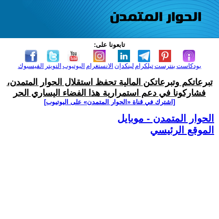
تابعونا على:
بودكاست
بنترست
تيلكرام
لينكدإن
الانستغرام
اليوتيوب
التويتر
الفيسبوك
تبرعاتكم وتبرعاتكن المالية تحفظ استقلال الحوار المتمدن،
فشاركونا في دعم استمرارية هذا الفضاء اليساري الحر
[اشترك في قناة ‫«الحوار المتمدن» على اليوتيوب]
الحوار المتمدن - موبايل
الموقع الرئيسي