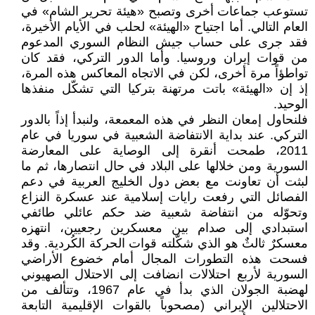
تستوعب جماعات أخرى وتصبح «هيئة تحرير الشام» في
العام التالي. أما اجتياح «الهيئة» لحلب في الأيام الأخيرة،
فقد جرى على حساب جيش النظام السوري المدعوم
من قوات إيران وروسيا. وأما الدور التركي، فقد كان
تواطؤاً مرة أخرى، لكن في الاتجاه المعاكس هذه المرة،
إذ إن «الهيئة» باتت مرتهنة بتركيا التي تشكّل منفذها
الوحيد.
فلنحاول إمعان النظر في هذه المعمعة، ولنبدأ إذاً بالدور
التركي. عند بداية الانتفاضة الشعبية في سوريا في عام
2011، طمحت أنقرة إلى الوصاية على المعارضة
السورية ومن خلالها على البلاد في حال انتصارها، ثم ما
لبثت أن تعاونت مع بعض دول الخليج العربية في دعم
الفصائل التي رفعت رايات إسلامية عند عسكرة النزاع
وتحوّله من انتفاضة شعبية ضد حكم عائلي طائفي
استبدادي إلى صدام بين معسكرين رجعيين، انتهزه
معسكرٌ ثالثٌ هو الذي شكّلته قوات الحركة الكُردية. وقد
فسحت هذه التطورات المجال أمام خضوع الأراضي
السورية لأربع احتلالات انضافت إلى الاحتلال الصهيوني
لهضبة الجولان الذي بدأ في عام 1967، وتتألف من
الاحتلالين الإيراني (مصحوباً بالقوات الإقليمية التابعة