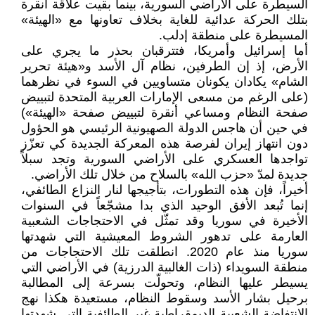
السيطرة على الأراضي السورية، بينما بقيت علاقة أنقرة
بتلك الحركة عدائية للغاية بخلاف تعاونها مع «الهيئة»
المسيطرة على منطقة إدلب.
أما إسرائيل وأمريكا، فتترقبان بحذر ما يجري على
الأرض، إذ إن الطرفين، نظام آل الأسد و«هيئة تحرير
الشام» يكادان يكونان متساويين في السوء في نظرهما
(على الرغم من مسعى الإمارات العربية المتحدة لتبييض
صفحة النظام ومساعي أنقرة لتبييض صفحة «الهيئة»)
في حين أن هاجس الدولة الصهيونية الرئيسي هو الحؤول
دون انتهاز إيران لفرصة هذه المعركة الجديدة كي تعزّز
تواجدها العسكري على الأراضي السورية وتجد سبلاً
جديدة لمدّ «حزب الله» بالسلاح من خلال تلك الأراضي.
أخيراً، فإن هذه التطورات، بتأجيجها لنار النزاع الطائفي،
إنما تُبعد الأفق الوحيد الذي بدا مشجّعاً في السنوات
الأخيرة في سوريا وقد تمثّل في الاحتجاجات الشعبية
العارمة على تدهور الشروط المعيشية التي شهدتها
سوريا منذ عام 2020. انطلقت تلك الاحتجاجات من
منطقة السويداء (ذات الغالبية الدرزية) في الأراضي التي
يسيطر عليها النظام، وتحولّت بسرعة إلى المطالبة
برحيل بشار الأسد وسقوط النظام، مستعيدة هكذا نهج
الانتفاضة الشعبية الديمقراطية غير الطائفية التي شهدتها