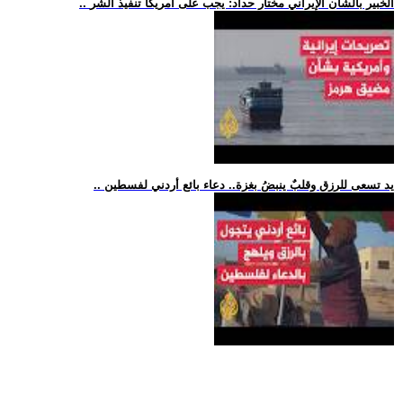
.. الخبير بالشأن الإيراني مختار حداد: يجب على أمريكا تنفيذ الشر
.. يد تسعى للرزق وقلبٌ ينبضُ بغزة.. دعاء بائع أردني لفسطين