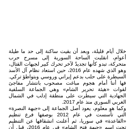
خلال أيام قليلة، وبعد أن بقيت ساكنة إلى حد ما طيلة
أعوام، انقلبت الساحة السورية إلى مسرح حرب
متحركة، تبدو كأنها تجديدٌ لآخر تحرك كبير لجبهات القتال،
وهو الذي شهده عام 2016، حين استعاد نظام آل الأسد
السيطرة على حلب بدعم إيراني وروسي وبتواطؤ تركي.
فها أننا أمام هجوم مباغت مصحوب بانتشار مفاجئ
لقوات «هيئة تحرير الشام» وهي الجماعة السلفية
الجهادية التي سيطرت على منطقة إدلب في الشمال
الغربي السوري منذ عام 2017.
وكما هو معلوم، يعود أصل الجماعة إلى «جبهة النصرة»
التي تأسست في عام 2012 بوصفها فرع تنظيم
«القاعدة» في سوريا، ثم أعلنت انشقاقها عن التنظيم
تحت اسم «جبهة فتح الشام» في عام 2016، قبل أن