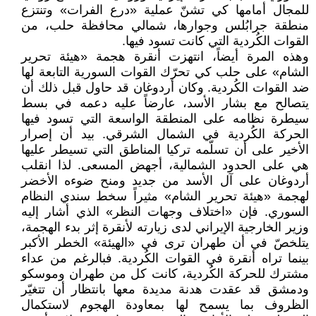
للمجال أمامها كي تشنّ عملية «درع الفرات» وتنتزع
منطقة جرابُلس وجوارها، شمالي محافظة حلب، من
القوات الكُردية التي كانت تسود فيها.
وهذه المرة أيضاً، انتهزت أنقرة هجمة «هيئة تحرير
الشام» على حلب كي تحرّك القوات السورية التابعة لها
ضد القوات الكُردية. وكان أردوغان قد حاول قبل ذلك أن
يتصالح مع بشار الأسد، عارضاً عليه دعمه في بسط
سيطرة نظامه على المنطقة الواسعة التي تسود فيها
الحركة الكُردية في الشمال الشرقي. بيد أن إصرار
الأخير على أن تسلّمه تركيا المناطق التي تسيطر عليها
هي على الحدود الشمالية، أجهض المسعى. لذا انقلب
أردوغان على آل الأسد من جديد ومنح ضوءه الأخضر
لهجمة «هيئة تحرير الشام» مثيراً سخط سندي النظام
السوري. فإن «اختلاف وجهات النظر» الذي أشار إليه
وزير الخارجية الإيراني لدى زيارته لأنقرة إثر بدء الهجمة،
يتلخصّ في أن طهران ترى في «الهيئة» الخطر الأكبر
بينما تراه أنقرة في القوات الكُردية. فبالرغم من عداء
مشترك للحركة الكُردية، كانت كل من طهران وموسكو
ودمشق قد عقدت هدنة مديدة معها بانتظار أن تتغيّر
الظروف بما يسمح لها بمعاودة الهجوم لاستكمال