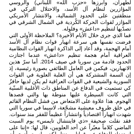
لطهران، وأبرزها «حزب الله» اللبناني) والروسي
المؤازرين لنظام آل الأسد، والاحتلال التركي في
منطقتين على الحدود الشمالية، والانتشار الأمريكي
المؤازر لقوات الحركة الكُردية في الشمال الشرقي في
تصدّيها لتنظيم «داعش» وفلوله.
فما الذي جرى خلال الأيام الأخيرة؟ الملاحظة الأولى التي
فرضت نفسها هي سرعة انهيار قوات نظام آل الأسد
أمام الهجمة، وقد أعاد إلى الذاكرة انهيار القوات النظامية
العراقية أمام هجمة تنظيم «داعش» عندما اجتازت
الحدود قادمة من سوريا في صيف 2014. أما سرّ هذين
الانهيارين، فيكمن في العامل الطائفي بصورة رئيسية، إذ
إن السمة المشتركة هي أن الغلبة العلوية في القوات
السورية والشيعية في القوات العراقية لم يكن لديها حافزٌ
كي تستميت في الدفاع عن المناطق ذات الأغلبية السنّية
التي كانت السيطرة عليها منوطة بها والتي قصدها
الهجوم. هذا علاوة على الامتعاض من فشل النظام القائم
في خلق ظروف معيشية مشجّعة، لاسيما في سوريا التي
شهدت انهياراً اقتصادياً وانتشاراً عظيماً للفقر منذ سنوات.
فقد نقلت صحيفة «ذي فايننشال تايمس» يوم السبت
الماضي كلاماً معبّراً عن أحد العلويين، قال لها: «إننا على