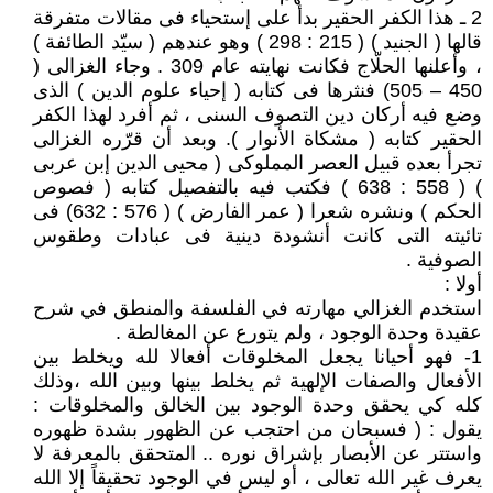
2 ـ هذا الكفر الحقير بدأ على إستحياء فى مقالات متفرقة
قالها ( الجنيد ) ( 215 : 298 ) وهو عندهم ( سيّد الطائفة )
، وأعلنها الحلّاج فكانت نهايته عام 309 . وجاء الغزالى (
450 – 505) فنثرها فى كتابه ( إحياء علوم الدين ) الذى
وضع فيه أركان دين التصوف السنى ، ثم أفرد لهذا الكفر
الحقير كتابه ( مشكاة الأنوار ). وبعد أن قرّره الغزالى
تجرأ بعده قبيل العصر المملوكى ( محيى الدين إبن عربى
) ( 558 : 638 ) فكتب فيه بالتفصيل كتابه ( فصوص
الحكم ) ونشره شعرا ( عمر الفارض ) ( 576 : 632) فى
تائيته التى كانت أنشودة دينية فى عبادات وطقوس
الصوفية .
أولا :
استخدم الغزالي مهارته في الفلسفة والمنطق في شرح
عقيدة وحدة الوجود ، ولم يتورع عن المغالطة .
1- فهو أحيانا يجعل المخلوقات أفعالا لله ويخلط بين
الأفعال والصفات الإلهية ثم يخلط بينها وبين الله ،وذلك
كله كي يحقق وحدة الوجود بين الخالق والمخلوقات :
يقول : ( فسبحان من احتجب عن الظهور بشدة ظهوره
واستتر عن الأبصار بإشراق نوره .. المتحقق بالمعرفة لا
يعرف غير الله تعالى ، أو ليس في الوجود تحقيقاً إلا الله