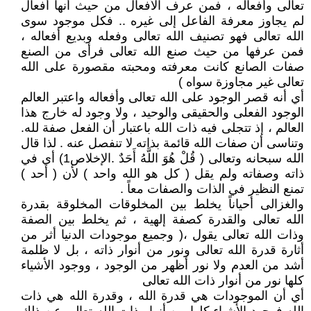
تعالى وأفعاله ، فمن عرف الأفعال من حيث أنها أفعال
لم يجاوز معرفة الفاعل إلى غيره .. فكل موجود سوى
الله تعالى فهو تصنيف الله تعالى وفعله وبديع أفعاله ،
فمن عرفها من حيث صنع الله تعالى فرأى من الصنع
صفات الصانع كانت معرفته ومحبته مقصورة على الله
تعالى غير مجاوزة سواه )
أي أنه قصر الوجود على الله تعالى وأفعاله واعتبر العالم
الوجود الفعلى والحقيقى والوحيد ، ولا وجود له خارج هذا
العالم ، إذ تتجلى فيه ذات الله باعتبار أن الفعل صفة لله.
وتناسى أن صفات الله قائمة بذاته لا تنفصل عنه . لذا قال
الله سبحانه وتعالى ( قُلْ هُوَ اللَّهُ أَحَدٌ .الإخلاص1) أي في
ذاته وصفاته ولم يقل ( كل هو الله واحد ) لأن ( أحد )
تمنع النظير في الذات والصفات معاً .
والغزالى أحياناً يخلط بين المخلوقات المخلوقة بقدرة
الله تعالى والقدرة كصفة إلهية ، ثم يخلط بين الصفة
وذات الله تعالى يقول ،( وجميع موجودات الدنيا أثر من
أثارة قدرة الله تعالى ونور من أنوار ذاته ، بل لا ظلمة
أشد من العدم ولا نور أظهر من الوجود ، ووجود الأشياء
كلها نور من أنوار ذات الله تعالى
أي أن الموجودات هي قدرة الله ، وقدرة الله هي ذات