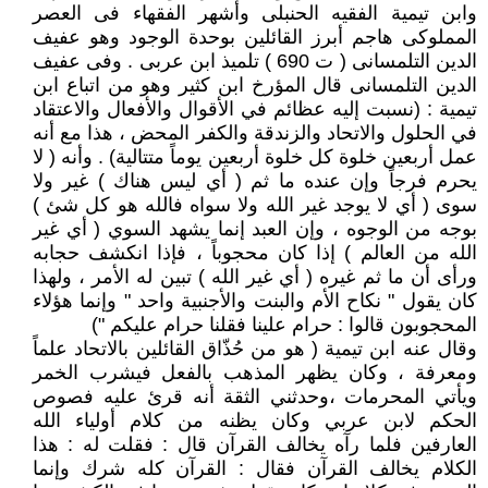
وابن تيمية الفقيه الحنبلى وأشهر الفقهاء فى العصر
المملوكى هاجم أبرز القائلين بوحدة الوجود وهو عفيف
الدين التلمسانى ( ت 690 ) تلميذ ابن عربى . وفى عفيف
الدين التلمسانى قال المؤرخ ابن كثير وهو من اتباع ابن
تيمية : (نسبت إليه عظائم في الأقوال والأفعال والاعتقاد
في الحلول والاتحاد والزندقة والكفر المحض ، هذا مع أنه
عمل أربعين خلوة كل خلوة أربعين يوماً متتالية) . وأنه ( لا
يحرم فرجاً وإن عنده ما ثم ( أي ليس هناك ) غير ولا
سوى ( أي لا يوجد غير الله ولا سواه فالله هو كل شئ )
بوجه من الوجوه ، وإن العبد إنما يشهد السوي ( أي غير
الله من العالم ) إذا كان محجوباً ، فإذا انكشف حجابه
ورأى أن ما ثم غيره ( أي غير الله ) تبين له الأمر ، ولهذا
كان يقول " نكاح الأم والبنت والأجنبية واحد " وإنما هؤلاء
المحجوبون قالوا : حرام علينا فقلنا حرام عليكم ")
وقال عنه ابن تيمية ( هو من حُذّاق القائلين بالاتحاد علماً
ومعرفة ، وكان يظهر المذهب بالفعل فيشرب الخمر
ويأتي المحرمات ،وحدثني الثقة أنه قرئ عليه فصوص
الحكم لابن عربي وكان يظنه من كلام أولياء الله
العارفين فلما رآه يخالف القرآن قال : فقلت له : هذا
الكلام يخالف القرآن فقال : القرآن كله شرك وإنما