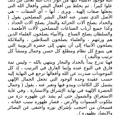
الله فوجود الأشياء كلها من أنوار ذات الله تعالى عن ذلك
علوا كبيرا . ثم يخلط بين أفعال البشر وأفعال الله التي
يجعلها صفات إلهية . ويرى ، أنها – أي الصفات – هي
الأصل الذي تصدر عنه أفعال البشر المصلحين يقول (
والحداد يصلح آلات الحراثة والنجار يصلح آلات الحداد ،
وكذا جميع أرباب الصناعات المصلحين لآلات الأطعمة ،
والسلطان يصلح الصناع . والأنبياء يصلحون العلماء الذين
هم ورثتهم ، والعلماء يصلحون السلاطين ، والملائكة
يصلحون الأنبياء إلى أن ينتهي إلى حضرة الربوبية التي
هي ينبوع كل نظام ومطلع كل حسن وجمال ومنشأ كل
ترتيب وتأليف ) .
فهنا تدرج يبدأ بالحداد والنجار وينتهي بالله – وليس ثمة
فارق في النوع عنده وإنما الفارق في الترتيب ، إذ كل
الموجودات صدرت عن الله وأفعالها ترجع في النهاية إليه
حسب عقيدة وحدة الوجود التي تجعل الجمال الإلهي
يشمل كل الكائنات ويبدو فيها وتعبر عنه ، يقول ( وجمال
الحضرة الإلهية في نهاية الإشراق والاستنارة ، وفي غاية
الاستغراق والشمول حتى لم يشذ عن ظهوره ذرة من
ملكوت السموات والأرض ، فصار ظهوره سبب خفائه ،
فسبحان من احتجب بإشراق نوره واختفى عن البصائر
والإبصار بظهوره ) .