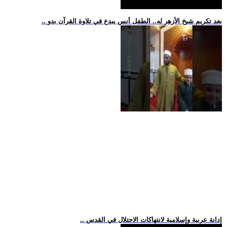
.. بعد تكريم شيخ الأزهر له.. الطفل أنس يبدع في تلاوة القرآن بدو
.. إدانة عربية وإسلامية لانتهاكات الاحتلال في القدس