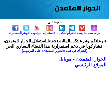
تابعونا على:
بودكاست
بنترست
تيلكرام
لينكدإن
الانستغرام
اليوتيوب
التويتر
الفيسبوك
تبرعاتكم وتبرعاتكن المالية تحفظ استقلال الحوار المتمدن،
فشاركونا في دعم استمرارية هذا الفضاء اليساري الحر
[اشترك في قناة ‫«الحوار المتمدن» على اليوتيوب]
الحوار المتمدن - موبايل
الموقع الرئيسي