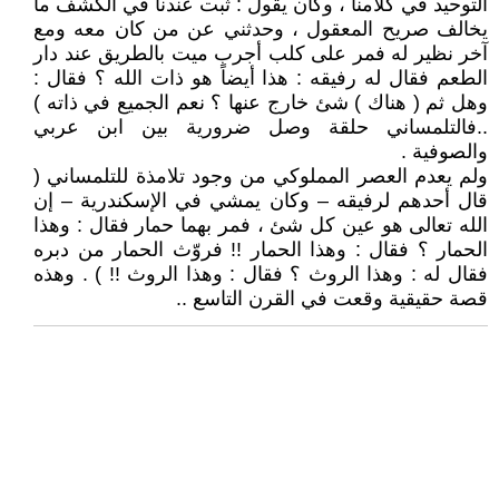
التوحيد في كلامنا ، وكان يقول : ثبت عندنا في الكشف ما
يخالف صريح المعقول ، وحدثني عن من كان معه ومع
آخر نظير له فمر على كلب أجرب ميت بالطريق عند دار
الطعم فقال له رفيقه : هذا أيضاً هو ذات الله ؟ فقال :
وهل ثم ( هناك ) شئ خارج عنها ؟ نعم الجميع في ذاته )
..فالتلمساني حلقة وصل ضرورية بين ابن عربي
والصوفية .
ولم يعدم العصر المملوكي من وجود تلامذة للتلمساني (
قال أحدهم لرفيقه – وكان يمشي في الإسكندرية – إن
الله تعالى هو عين كل شئ ، فمر بهما حمار فقال : وهذا
الحمار ؟ فقال : وهذا الحمار !! فروّث الحمار من دبره
فقال له : وهذا الروث ؟ فقال : وهذا الروث !! ) . وهذه
قصة حقيقية وقعت في القرن التاسع ..