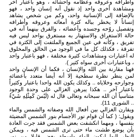
وأطرافه وعروقه وعظامه وأحشائه ، وهو باعتبار آخر
ومشاهدة أخرى واحد إذ نقول أنه إنسان واحد ، فهو
بالإضافة إلى الإنسانية واحد، وكم من شخص يشاهد
إنساناً لا يخطر بباله كثرة أمعائه وعروقه وأطرافه
وتفصيل روّحه وجسده وأعضائه ، والفرق بينهما أنه في
حالة الاستغراق والاستهتار به مستغرق بواحد ليس فيه
تفريق ، وكأنه في عين الجميع والملتفت إلى الكثرة في
تفرقة ، فكذلك كل ما في الوجود من الخالق والمخلوق
له اعتبارات ومشاهدات كثيرة مختلفة ، فهو باعتبار واحد
، وباعتبارات أخرى سواه كثير ).
فهنا مقارنة بين الله والإنسان ، فكما أن الإنسان واحد
لمن ينظر نظرة سطحية إلا أنه أيضا متعدد بأعضائه
وجوارحه وخلاياه .. وكذلك يكون الله واحدا باعتبار وكثيراً
باعتبار آخر .. هكذا يبرهن الغزالي على وحدة الوجود
متناسياً أن الله سبحانه وتعالى قال له (لَيْسَ كَمِثْلِهِ شَيْءٌ
.. الشورى 11).
ويقارن الغزالي بين أفعال الله وصفاته والشمس والماء
ويقول: ( كما أن قوام نور الأجسام بنور الشمس المضيئة
بنفسها ، ومهما انكشفت بعض الشمس فقد جرت العادة
بأن يوضع طشت ماء حتى ترى الشمس فيه ، ويمكن
النظر إليها ليكون الماء واسطة يغض قليلا من نور