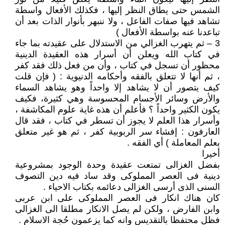
الشمس حتى يطاق النظر إليها ، فكذلك الأفعال واسطة
تشاهد فيها صفات الفاعل ، ولا ننبهر بأنوار الذات بعد أن
تباعدنا عنه بواسطة الأفعال )
3 – ثم يتهرب الغزالي من الاستدلال على عقيدته بما جاء
في كتاب الله ويعلن أن أسرار هذه العقيدة الدينية
محظور أن تسجل في كتاب ، وأن من فعل ذلك فقد كفر
، ثم أنها لا تتعلق بالفقه وأحكامه الدنيوية : ( فإن قلت
كيف يتصور أن لا يشاهد إلا واحداً وهو يشاهد السماء
والأرض وسائر الأجسام المحسوسة وهي كثيرة، فكيف
يكون الكثير واحداً ؟ فأعلم أن هذه غاية علوم المكاشفة ،
وأسرار هذا العلم لا يجوز أن تسطر في كتاب ، فقد قال
العارفون : إفشاء سر الربوبية كفر ، ثم هو غير متعلق
بعلم المعاملة ) أي الفقه .
أخيرا
بفضل الغزالى تمتعت عقيدة وحدة الوجود بمشروعية
دينية فى العصر المملوكى وقد ساد فيه دين التصوف
السنى الذى أرسى الغزالى دعائمه بكتاب الاحياء .
كان هناك انكار فى العصر المملوكى على ابن عربى
وابن الفارض ، ولكن لم يصل الانكار مطلقا الى الغزالى
فظل محتفظا بالتقديس وانه كما يزعمون حُجة الاسلام .