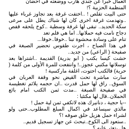
العمال خبرا عن جندي هارب ووضعته في احضان
المنظمة الحزبية ؟!
حتى البيت تقلص ! ..اختفت غرفة بعد تجاوز غرباء عليها
..وتهدمت غرفة اخرى كان لها شباك يطل على مرعى
سكة الحديد.. تبقى لها غرفة وسطية ..كوخ يلحقه قفص
دجاج نامت فيه حملانها.. اما هي فلم تعد
تنام على وسادة محشوة تبنا ..خوفا..خوفا...
في هذا الصباح ، اجرت طقوس تحضير الصبغة في
صفيحة ( الراعي) من جديد..
حشت كيسا بكتب ( ابو بدرية) القديمة ..اشتراها بعد
توسلاتها مكتبي عجوز..! وانتفعت للمرة الأولى من كلمة (
حرية) فالكتب احتوت، اغلفة ماركسية !
سارت مباشرة تحت القيض نحو وقفة العربان في
السوق.. راق لها حمل قدرت ..ان حجمه يلائم تغطيسة
في صفيحة الصبغة ..مدت ثمن الكتب امام بائع
الحملان..قال لها مكتئبا :
--يا حجية ، دنانيرك هذه لاتكفي ثمن لية حمل !
مالذي سيساعد في اكمال المبلغ المطلوب..حتى ولو
لشراء حمل هزيل حلق صوفه !؟
..ستعود الى الكوخ..تبحث عن جهاز تسجيل قديم..
هل ،تعثر عليه ؟