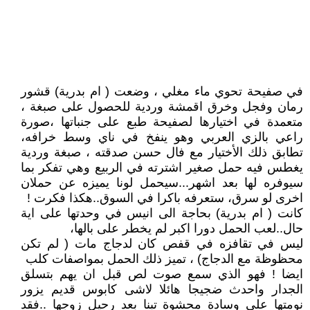
في صفيحة تحوي ماء مغلي ، وضعت ( ام بدرية) قشور
رمان وفجل وخرق اقمشة وردية للحصول على صبغة ،
متعمدة في اختيارها لصفيحة طبع على جنباتها ،صورة
راعي بالزي العربي وهو ينفخ في ناي وسط خرافه،
تطابق ذلك الأختيار مع فال حسن صدقته ، صبغة وردية
يغطس فيه حمل صغير اشترته في الربيع وهي تفكر بما
سيوفره لها بعد اشهر...سيحمل لونا يميزه عن حملان
اخرى لو سرق، ستعرفه باكرا في السوق..هكذا فكرت !
كانت ( ام بدرية) بحاجة الى انيس في وحدتها على اية
حال..لعب الحمل دورا اكبر لم يخطر على بالها،
ليس في تقافزه في قفص كان لدجاج مات ( لم تكن
محظوظة مع الدجاج) ، تميز ذلك الحمل بمواصفات كلب
ايضا ! فهو الذي سمع صوت لص قبل ان يهم بتسلق
الجدار واحدث ضجيجا هائلا لاشى كابوس قديم يزور
نومتها على وسادة محشوة تبنا بعد رحيل زوجها ..فقد