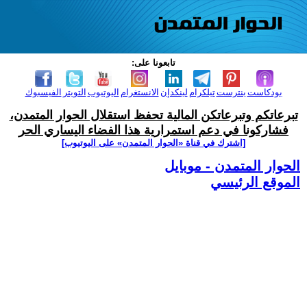
تابعونا على:
بودكاست
بنترست
تيلكرام
لينكدإن
الانستغرام
اليوتيوب
التويتر
الفيسبوك
تبرعاتكم وتبرعاتكن المالية تحفظ استقلال الحوار المتمدن،
فشاركونا في دعم استمرارية هذا الفضاء اليساري الحر
[اشترك في قناة ‫«الحوار المتمدن» على اليوتيوب]
الحوار المتمدن - موبايل
الموقع الرئيسي