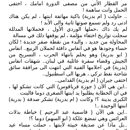
مر القطار الأتي من مصفى الدورة امامك ، اختفى
الحمل وانت ساهمة !
.. حاولت ( ام بدرية) باكية مهاتفة ابنتها ، لم يكن هناك
ادنى رد ولم تسمع صوتها ثانية والى الأبد !
لم يك ذاك ،حملها الوردي الأول ، فحملانها المدللة
سجلت تواريخ اختفاء مؤلمة ، لم يوقفها ذلك في مسالة
المحاولة من جديد ، والبدء من نقطة صفر جديدة ! لكان
حساء وجودها هو في انفاس دافئة لحملان الربيع.. انفاس
( ابو بدرية) وهو يحلم بانتهاء الحرب ، التسريح من
الجيش وقضاء سفرة عائلية في لبنان.. شهقات انفاس
(بدرية) في احلامها الفنية التي انتهت الى مرافقة سائق
شاحنة نفط تركي ، هربها الى اسطنبول..
اختفى جيران ( ام بدرية) القدامى..
..اين هي الآن ( جوزة قرياقوس) التي كانت تشكو لها ،
في ان الخطابة يطلبوا يد ابنتها الصغرى دوما فالبنت
الكبرى بدينة ؟! وكانت ( ام بدرية) تشكر صدفة ( بدرية)
ابنتها الوحيدة ..!
..اين هي الآن ( قاسمية عبد الرحيم ) خياطة بدلات
العرائس وهي تمضغ علكة ( ابو السهم) دوما ؟!
..بل ماذا عن صديقة خبيثة لأبنتها ، حملت مساء عيد