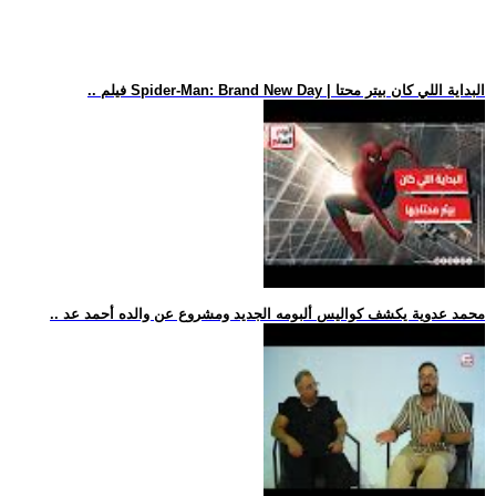
.. فيلم Spider-Man: Brand New Day | البداية اللي كان بيتر محتا
.. محمد عدوية يكشف كواليس ألبومه الجديد ومشروع عن والده أحمد عد