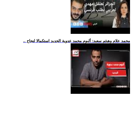
.. محمد علام وهيثم سعيد: ألبوم محمد عدوية الجديد استكمالا لنجاح