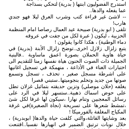
استدرج الفضوليون ابنتها ( بدرية) لتحكي بسذاجة
عما يفعله والدها..
-- لاشئ غير قراءة كتب وشرب العرق ليلا فهو جندي
هارب!
تلقى ( ابو بدرية) صبيحة عيد العمال رصاصا امام المنظمة
الحزبية ، ليكون ( عبرة لكل من جفت في عروقه
دماء الوطنية) ، هكذا كانوا يقولون !
يتبع زلزال زلازل اخرى..توضح زلزال الأبنة (بدرية) في
حياة هاوية الحملان بصورة اعمق ماساوية ..فالبنية
الجميلة ذات الصوت الحنون هياة نفسها زمنا للتقديم الى
اختبارات الغناء في الأذاعة ، منهمكة في تسجيل اغانيها
على اشرطة مسجل صغير ، تحذف ، تسجل وتسمع
صوتها من جديد وتحلم بنجوميتها..ستبني قصرا
يغلفه (حلان موصلي) وتزين حديقته بتماثيل غزلان تطل
على حوض اسماك ذهبية..ستسهر ليلا في الرد على
رسائل المعجبين وتنام نهارا ،سيكون لها غرفا لكل شئ
،تمشط شعرها على تسريحة (نجاة الصغيرة)في غرفة
المكياج المغلفة بالفورميكا !
بعد وشايتها القاتلة،والتي كلفت حياة والدها( ابوبدرية) ،
خلال نوبات ترتيق الضمير في انهيارها نفسيا..اقتنعت