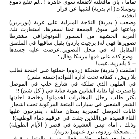
تماما ، بان مافعلته لاتفعله سوى عاهرة ! ..لم تنفع دموع
وتوسلات( ام بدرية) لتثنيها عن قرار
اتخذته ..
وضعت ( بدرية) الثلاجة المنزلية على عربة (بوربرين)
وباعتها في سوق الجمعة ثمنا لسفرها، استعارت تلك
العربة الخشبية من المصور الفوتوغرافي مشترطا
تصويرها فهي له( برجيت باردو) يقبل ساقيها في الملصق
المقابل له في محل التصوير..عرضت عليه جسدها
..وضع كفه على فمها مرتبكا وقال :
-- لا يابدرية..عيب!
اطلقت ( بدرية) ضحكة زردوم! حملتها على اجنحة ثعالب
بلا ريش ، كفنانة تحت ادارة القوادة(حسنة ملص)
في الملهى الذي تملكه في شارع حلب في الموصل
واصدرت لها نقابة الفنانين هوية فنانة في ( كل شئ) !!
يكثر طلب رجال المخابرات لخدماتها وخاصة اجادتها
الشعر الشعبي في سيارات المتعة المركونة تحت اشجار
غابات الموصل كغجرية بستان مدللة ، يقترحون عليها
القاء قصيدة عن(اللذين جفت في عرقهم دماء الوطنية)!
وذلك ، امام تيس العشيرة في قصر ( الأيام الطويلة)
!...بضحكة زردوم، ترد عليهم( بدرية)..
تزورها بعد قطع رحلات قطار سرية والدتها مرة في