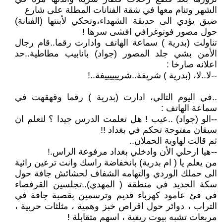
الشهر وتنام معها في شقة الفنانات المطلة على شارع
ضيق يؤدي الى حديقة الشهداء،وتحكي لأبنتها (الفنانة)
حول مصور فوتوغرافي افشى سرها !
تناولت (بدرية ) سماعة الهاتف وادارت رقما..قام رجال
الأمن بشي جلد المصور (جواد) بانابيب مطاطية..حد
اعلانه صارخا :
--لا..لا، (بدرية ) شريفة..شرييييييفة..!
..في اليوم التالي، ادارت (بدرية ) رقما وقهقهت في
سماعة الهاتف :
--الو (جواد) ..عيب ! هل تعلمت الدرس جيدا ؟ لتعلم ان
سيقان مفتوحة تحكم في بغداد !!
ثم قالت لهاوية الحملان..
--هيا ارحلي الأن وادخلي بغداد مرفوعة الراس.!
من يعلم يا ( ام بدرية) بانخفاضة راسك وانت ترعين رائية
الى حملك الوردي والتهامه الشفاف لحشائش جافة حول
سكة الحديد في منطقة ( المهدي)..تجلسين القرفصاء
في فئ عامود كهرباء قديم وترسمين بقصبة جافة في
التراب ، دوائر حول اقراص خبز وهمية ، مثلثات حربية ،
مربعات تشبه بيوت ريفية ، اسهم متقابلة !