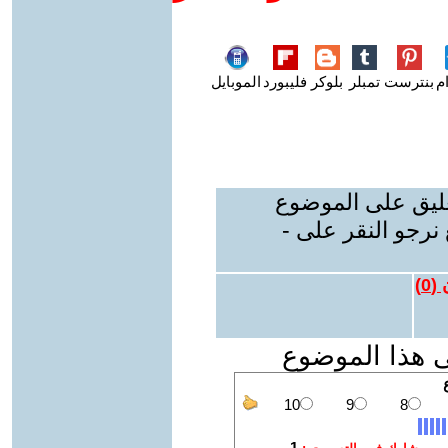
م
بنترست
تمبلر
بلوكر
فليبورد
الموبايل
عليق على الموضوع
نرجو النقر على -
 (
0
)
ى هذا الموضوع