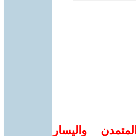
متمدن واليسار