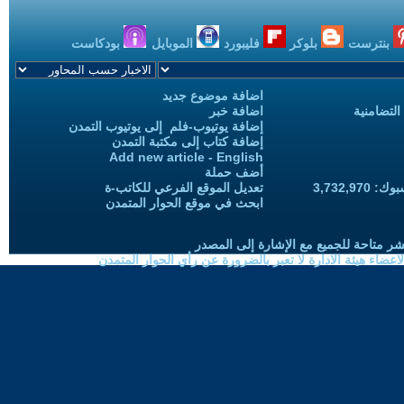
بنترست
بلوكر
فليبورد
الموبايل
بودكاست
اضافة موضوع جديد
التضامنية
اضافة خبر
إضافة يوتيوب-فلم إلى يوتيوب التمدن
إضافة كتاب إلى مكتبة التمدن
Add new article - English
أضف حملة
3,732,97
تعديل الموقع الفرعي للكاتب-ة
ابحث في موقع الحوار المتمدن
شر متاحة للجميع مع الإشارة إلى المصدر
ضاء هيئة الادارة لا تعبر بالضرورة عن رأي الحوار المتمدن