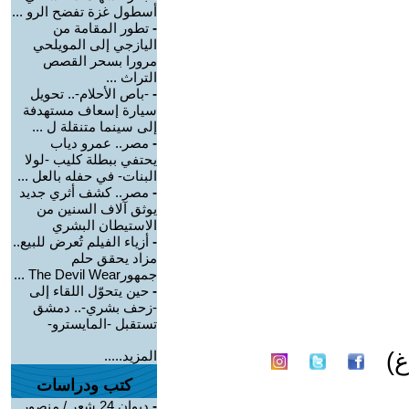
أسطول غزة تفضح الرو ...
-
تطور المقامة من
اليازجي إلى المويلحي
مرورا بسحر القصص
التراث ...
-
-باص الأحلام-.. تحويل
سيارة إسعاف مستهدفة
إلى سينما متنقلة ل ...
-
مصر.. عمرو دياب
يحتفي ببطلة كليب -لولا
البنات- في حفله بالعل ...
-
مصر.. كشف أثري جديد
يوثق آلاف السنين من
الاستيطان البشري
-
أزياء الفيلم تُعرض للبيع..
مزاد يحقق حلم
جمهورThe Devil Wear ...
-
حين يتحوّل اللقاء إلى
-زحف بشري-.. دمشق
تستقبل -المايسترو-
)
المزيد.....
كتب ودراسات
-
ديوان 24 شعر / منصور