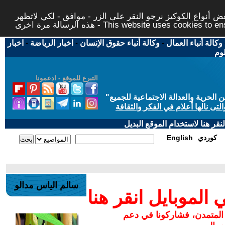
 أنواع الكوكيز نرجو النقر على الزر - موافق - لكي لاتظهر
This website uses cookies to ensure you ge
وكالة أنباء العمال
-
وكالة أنباء حقوق الإنسان
-
اخبار الرياضة
-
اخبار
لوم
التبرع للموقع - ادعمونا
حرية والعدالة الاجتماعية للجميع
"
تى نالها أعلام في الفكر والثقافة
قر هنا لاستخدام الموقع البديل
كوردي
English
سالم الياس مدالو
لموبايل انقر هنا
 المتمدن، فشاركونا في دعم