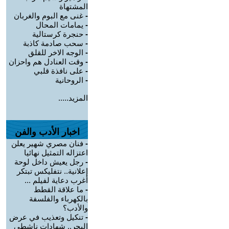
المشتهاة
-
غنى مع البوم والغربان
-
يمامات المحال
-
حنجرة كرستالية
-
سحب صادمة كاذبة
-
الوجه الاخر للقلق
-
وقت العنادل هم واحزان
-
على نافذة قلبي
-
الروحانية
المزيد.....
اخبار الأدب والفن
-
فنان مصري شهير يعلن
اعتزاله التمثيل نهائيا
-
رجل يعيش داخل لوحة
إعلانية.. نتفليكس تبتكر
أغرب دعاية لفيلم ...
-
ما علاقة القطط
بالكهرباء والفلسفة
والأدب؟
-
تنكيل وتعذيب في عرض
البحر.. شهادات ناشطي