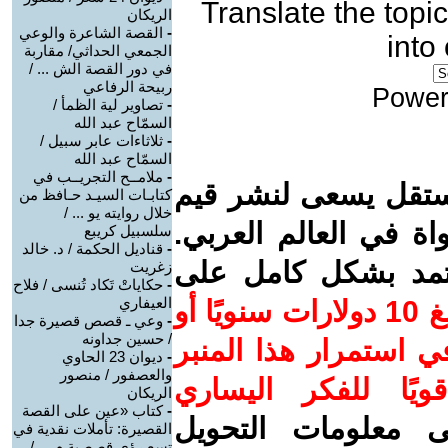
Translate the topic
الريكان
-
القصة الشاعرة والوعي
into
الجمعي الحداثي/ مقاربة
في دور القصة الش ... /
ربيحة الرفاعي
Power
-
تصاوير لية الظمأ /
السمّاح عبد الله
-
ثلاثاءات عابر سبيل /
السمّاح عبد الله
-
ملامــح التجريــب في
ستقل يسعى لنشر قيم
كتابـات السيـد حـافظ من
خلال روايته يو ... /
واة في العالم العربي.
سلسبيل كريبع
-
قناديل الحكمة / د. خالد
عتمد بشكل كامل على
زغريت
-
حكاياتْ تَكاد تُنسى / فلاح
العيفاري
ساهم/ي معنا! بدعمكم بمبلغ 10 دولارات سنويًا أو
-
وعي ـ قصص قصيرة جدا
/ حسين جداونه
 استمرار هذا المنبر
-
ديوان 23 الحاوي
والعصفور / منصور
ويًا للفكر اليساري
الريكان
-
كتاب «عين على القصة
ى معلومات التحويل
القصيرة: تأملات نقدية في
تسع رؤى قصصية م ... /