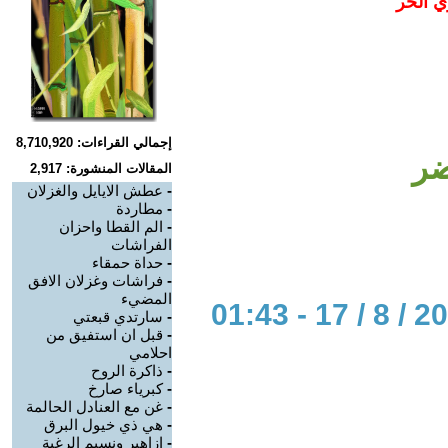
ي الحر
إجمالي القراءات: 8,710,920
ضر
المقالات المنشورة: 2,917
-
عطش الايايل والغزلان
-
مطاردة
-
الم القطا واحزان
الفراشات
-
حداة حمقاء
-
فراشات وغزلان الافق
المضيء
-
سارتدي قبعتي
-
قبل ان استفيق من
احلامي
-
ذاكرة الروح
-
كبرياء صارخ
-
غن مع العنادل الحالمة
-
هي ذي خيول البرق
-
ازاهير ونسيم الرغبة