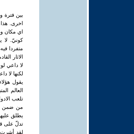
بين فترة و
اخرى. هذا 
اي مكان و
كونيّ. لا 
متفردا فيه،
الاثار الق
لا داعي لو
لكنها لا دا
يقول هؤلاء
العالم الم
تلعب الادوا
من ضمن الق
يطلق عليها 
تدلّ على ق
لقد أشرت ف