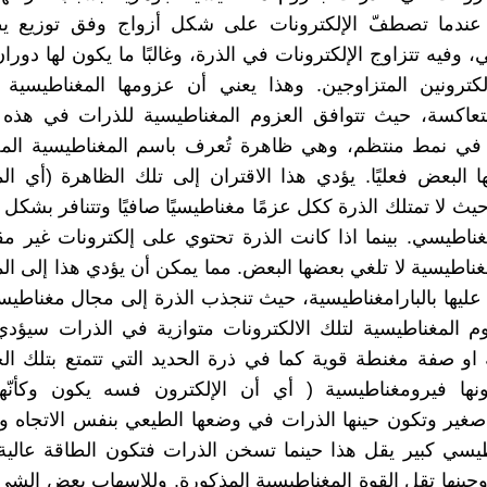
. عندما تصطفّ الإلكترونات على شكل أزواج وفق توزيع ي
ي، وفيه تتزاوج الإلكترونات في الذرة، وغالبًا ما يكون لها دو
لكترونين المتزاوجين. وهذا يعني أن عزومها المغناطيسية 
تعاكسة، حيث تتوافق العزوم المغناطيسية للذرات في هذه ا
 في نمط منتظم، وهي ظاهرة تُعرف باسم المغناطيسية المض
 البعض فعليًا. يؤدي هذا الاقتران إلى تلك الظاهرة (أي ال
حيث لا تمتلك الذرة ككل عزمًا مغناطيسيًا صافيًا وتتنافر بشك
غناطيسي. بينما اذا كانت الذرة تحتوي على إلكترونات غير مق
غناطيسية لا تلغي بعضها البعض. مما يمكن أن يؤدي هذا إلى ال
عليها بالبارامغناطيسية، حيث تنجذب الذرة إلى مجال مغناطيس
م المغناطيسية لتلك الالكترونات متوازية في الذرات سيؤد
او صفة مغنطة قوية كما في ذرة الحديد التي تتمتع بتلك ال
ها فيرومغناطيسية ( أي أن الإلكترون فسه يكون وكأنّه
غير وتكون حينها الذرات في وضعها الطيعي بنفس الاتجاه و
يسي كبير يقل هذا حينما تسخن الذرات فتكون الطاقة عالية
، وحينها تقل القوة المغناطيسية المذكورة. وللاسهاب بعض الش