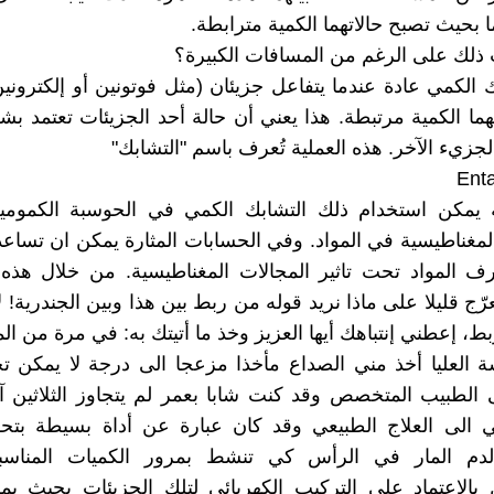
بحيث تصبح حالاتهما الكمية مترابطة.
لك على الرغم من المسافات الكبيرة؟
بك الكمي عادة عندما يتفاعل جزيئان (مثل فوتونين أو إلكتروني
هما الكمية مرتبطة. هذا يعني أن حالة أحد الجزيئات تعتمد ب
لجزيء الآخر. هذه العملية تُعرف باسم "التشابك"
Ent
 يمكن استخدام ذلك التشابك الكمي في الحوسبة الكموم
المغناطيسية في المواد. وفي الحسابات المثارة يمكن ان تساعد 
ف المواد تحت تاثير المجالات المغناطيسية. من خلال هذه 
ّج قليلا على ماذا نريد قوله من ربط بين هذا وبين الجندرية! 
ط، إعطني إنتباهك أيها العزيز وخذ ما أتيتك به: في مرة من ال
سة العليا أخذ مني الصداع مأخذا مزعجا الى درجة لا يمكن ت
 الطبيب المتخصص وقد كنت شابا بعمر لم يتجاوز الثلاثين آ
ي الى العلاج الطبيعي وقد كان عبارة عن أداة بسيطة بتح
لدم المار في الرأس كي تنشط بمرور الكميات المناسبة
بالاعتماد على التركيب الكهربائي لتلك الجزيئات بحيث يم