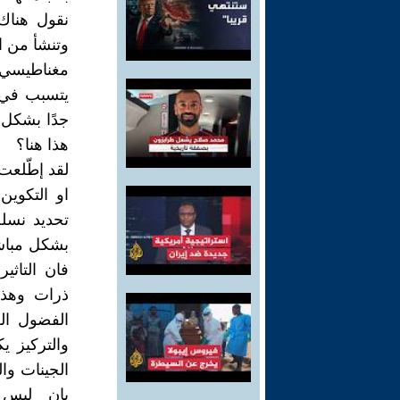
نقول هناك 
وتنشأ من ال
مغناطيسي 
يتسبب في 
جدًا بشكل 
هذا هنا؟
لقد إطّلعت
او التكوين
تحديد نسله
بشكل مباشر
فان التاثي
ذرات وهذه
الفضول الع
والتركيز ي
الجينات وا
بان ليس 