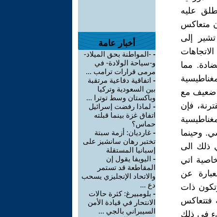
طلق عليه
ران متعاكس
تشير إلى
أخبار عامة
لاتجاهات
-
-المواطنة بحق الميلاد-
و-سياحة الولادة- في
ادة. مما
مرمى قرارات ترامب ...
مغناطيسية
-
اتفاقية دفاعية مرتقبة
بين السعودية وتركيا
ل ضعيف مع
وباكستان وسط توترا ...
ترنة، فإن
-
لماذا رفضت إسرائيل
اتفاق غزة بينما قبلته
مغناطيسية
حماس؟
ي. وحينما
-
غارديان: أزمة سبتة
تختبر رهان سانشيز على
ي ذلك الى
إسبانيا المستقلة
-
اليويفا يقول إن
خاصية اتي
المقاطعة قد تستمر
عبارة عن
والاتحاد الإنجليزي يسحب
دع ...
تكون ذات
-
بلومبيرغ: كثرة حالات
 فتتعاكس
الانتحار في قيادة الأمن
السيبراني بالجي ...
يء في ذلك