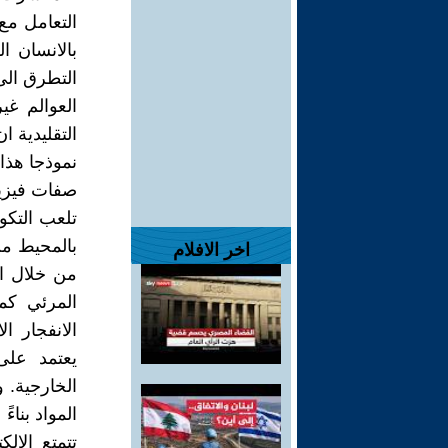
التعامل مع
بالانسان ا
التطرق الى 
العوالم غي
التقليدية ا
نموذجا هذا 
صفات فيزيا
تلعب التكو
بالمحيط من 
اخر الافلام
من خلال ال
المرئي كما
الانفجار ا
يعتمد على
الخارجية. 
المواد بناءً
تتمتع الإل