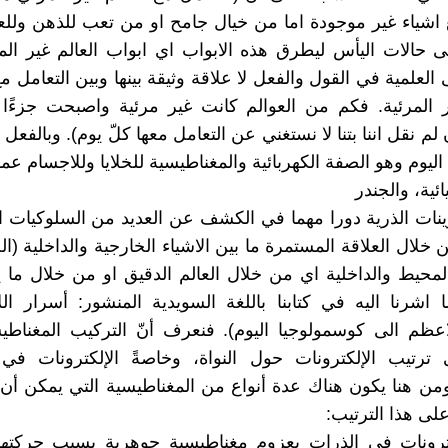
 اشياء غير موجودة اما من خيال جامح او من تعب للذهن ول
لى حالات اليأس ليطرق هذه الابواب اي ابواب العالم غير المر
العلمية في القول والفعل لا علاقة وثيقة بينها وبين التعامل مع
ر المرئية. فكم من العوالم كانت غير مرئية واصبحت جزءًا 
ن لم نقل اننا بتنا لا نستغني عن التعامل معها كلّ يوم). وبالف
اليوم وهو الصفة الكهربائية والمغناطيسية للخلايا وللاجسام عموم
ئية، والجندر
ينات الذرية دورا مهما في الكشف عن العديد من السلوكيات ا
خلال العلاقة المستمرة ما بين الاشياء الخارجية والداخلية (ال
محيط والداخلية اي من خلال العالم الدقيق او من خلال ما ي
 اشرنا اليه في كتابنا باللغة السويدية المنشور: أسرار ا
لاعظم الى كوسمولوجيا اليوم). فنعرف أنّ التركيب المغناط
 ترتيب الإلكترونات حول النواة، وخاصةً الإلكترونات في 
ومن هنا يكون هناك عدة أنواع من المغناطيسية التي يمكن أ
 على هذا الترتيب:
كترونات في الذرات بعزوم مغناطيسية جوهرية بسبب حركتها 