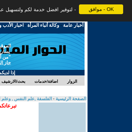
موافق - OK
لتوفير افضل خدمة لكم ولتسهيل عملي
أخبار عامة
-
وكالة أنباء المرأة
-
اخبار الأدب و
الموقع
يسارية
"من أج
حاز ال
إذا لديك
الزوار
اضافة/خدمات
بحث/الارشيف
الصفحة الرئيسية
-
الفلسفة ,علم النفس , وعلم ا
تبرعاتكم