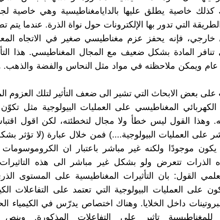
كذلك خاصية يطلق عليها بالدايامغناطيسية وهي خاصية لجمي
طريقة التي تدور بها الإلكترونات حول نواة الذرة. عندما يتم ت
خارجي، فإنه يحفز عزم مغناطيسي صغير في الاتجاه المع
تنافر المادة بشكل ضعيف مع المجال المغناطيسي. هذا التأ
عام ويمكن ملاحظته في مواد مثل النحاس والفضة والذهب. و
 على بعض الابحاث التي تشير الى ضعف التأثير لتلك العزوم ال
 الكهربائي المغناطيسي على العمليات البيولوجية مثل تكوّن 
. وهذا القول ليس خطأ ولا مجال لتخطئته، لكن اقول اقتباسا 
 على العمليات البيولوجية....) فمن خلال عبارة (لا تؤثر بشك
ر يكون موجودًا ولكنه غير مباشر باعتبار ان الكروموسومات
 الذرات تتعرض ولو بشكل غير مباشر الى هذه التاثيرات. 
لمي القول: بان التأثيرات المغناطيسية على المستوى الذر
كون على العمليات البيولوجية التي تعتمد على التفاعلات الكيم
لبروتينات داخل الخلايا. وهناك اختصاص يدرّس في الكيمياء الح
للمغناطيسية تاثير على التفاعلات المذكورة. وينص