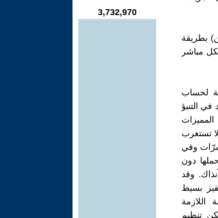
3,732,970
ن) بطريقة
شكل مباشر
ية لحساب
في التنبؤ
المميزات
لا تستغرب
مرّات وفي
حملها دون
نذاك. وقد
فيز بسيط
 اللازمة
كن تنظيم