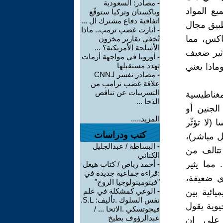
-
مصادر: السعودية
ع المواد
وباكستان وتركيا ستوقّع
اتفاقية دفاع مشترك ال ...
طبيق مجال
-
أثارت غضب ترمب.. ماذا
اكس، مما
تُخفي تقارير مخزون
الأسلحة الأمريكية؟ ...
ثير ضعيف
-
أوروبا في مواجهة أزمات
تهدد مستقبلها
ماذا يعني
-
مصادر تفسر لـCNN
علاقة غضب ترامب من
التسريبات عن تناقص
مغناطيسية
الذخا ...
الجنين أو
المزيد.....
(لا تؤثّر
كتب ودراسات
ل مباشر)،
-
البساطة / عبدالجليل
 تتالف من
الكناني
مما يثير
-
أحمد رباص / كتاب هيغل
:قراءة جماعية جديدة في
ي ضعيفة،
"فينومينولوجيا الروح"
-
الوعي كمشكلة في علم
يائية بين
نفس السلوك .تأليف: S.L.
يوية يقول
فيجوتسكي .الاتحا ... /
عبدالرؤوف بطيخ
 على ان