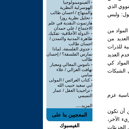
-
الفينومينولوجيا
نووي الذي
الهوسرلية النظرية
والمنهاج / احسان طالب
قول: وليس
-
تحليل نظرية روزا
هارتموت النقدية في علم
الاجتماع / علي حمدان
المواد من
-
-الدولة الأخلاقية- تفكيك
لعديد من
ظاهرة المدنية والتمدن /
احسان طالب
ية للذرات
-
جدوى الفلسفة، لماذا
نمارس الفلسفة؟ / إحسان
دم العديد
طالب
لمواد كي
-
ناموس المعالي ومعيار
تهافت الغزالي / علاء
ي الشبكات
سامي
-
كتاب العرائس / المولى
ابي سعيد حبيب الله
-
تراجيديا العقل / عمار
اسية عزم
التميمي
المزيد.....
ن أن تكون
المعجبين بنا على
يء الآخر،
الفيسبوك
 الجزيئات