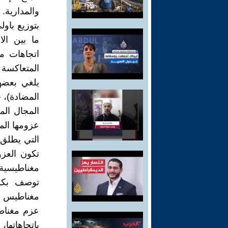
والمدارية
بتوزيع باول
ما بين الا
اتجاهات م
المتعاكسة
يلغي بعضها
المضادة)، 
المجال الم
عزومها الم
التي يطلق 
تكون العزو
مغناطيسية 
توصف بكون
مغناطيس ص
عزم مغناط
باتجاهاتها