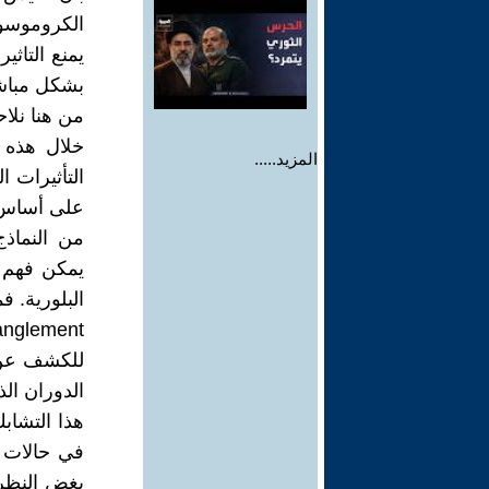
الكروموسوم
يمنع التاث
بشكل مباشر
من هنا نلا
خلال هذه 
المزيد.....
التأثيرات 
على أساس كم
من النماذج
يمكن فهم ا
البلورية. ف
anglement
للكشف عن 
الدوران الذ
هذا التشاب
في حالات م
بغض النظر 