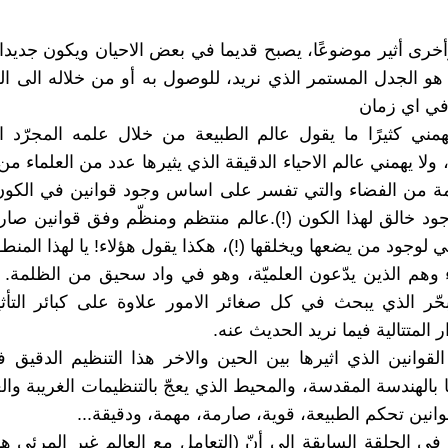
أخرى أثير موضوعًا، يصبح قديما في بعض الاحيان ويكون جديدا
هو الجدل المستمر الذي نريد، للوصول به أو من خلاله الى ا
في اي زمان
يهمني كثيرًا ما يقول عالم الطبيعة من خلال علمه المجرّد 
 ولا يهمني عالم الاحياء الدقيقة الذي يثيرها عدد من العلماء م
ادمة من الفضاء والتي تفسر على اساس وجود قوانين في الكو
جود خالق لهذا الكون (!).عالم منتظم ومنظّم وفق قوانين صار
عي لوجود من يضعها ويخلقها (!)، هكذا يقول هؤلاء! يا لهذا المن
 وهم الذين يدّعون العلميّة، وهو في واد سحيق من الظلمة. ي
تبحّر الذي يبحث في كل صغائر الامور علاوة على كبائر التأث
ر المتتالية فيما نريد الحديث عنه.
وانين الذي اثيرها بين الحين والاخر هذا التنظيم الدقيق
بالهندسة المقدسة، والمحيط الذي يعجّ بالتنظيمات الغريبة والع
وانين تحكم الطبيعة، قوية، صارمة، مهمة، ودقيقة...
ي الحلقة السابقة الى أنّ (التعامل مع العالم غير المرئي 