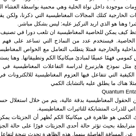
ات موجودة داخل نواة الخلية وهي محمية بواسطة الغشاء ال
يرات الخارجية كتلك المجالات المغناطيسية التي ذكرنا، ولكن ي
! وهنا هو الذي اريد التركيز عليه: ليس بشكل مباشر.
حظ كيف يمكن للخاصية المغناطيسية ان تلعب دورا في تصنيف 
الخاصية. فيستخدم عدد من النماذج التي تساعد على فهم ا
الداخلية والخارجية فمثلا يتطلب التعامل مع الخواص المغناطيس
ومي فهمًا عميقًا لمبادئ ميكانيكا الكم وتطبيقاتها. وهنا يستخ
 مثل نموذج هايزنبرغ لدراسة التفاعلات المغناطيسية في ا
لكيفية التي تتفاعل فيها العزوم المغناطيسية للالكترونات ف
مثلا هناك ما يطلق عليه بالتشابك الكمي
Quantum Ent
الحقول المغناطيسية بدقة عالية، يتم من خلال استغلال حس
اتي للذرات المتشابكة للتاثيرات المغناطيسية.
ك الكمي هو ظاهرة في ميكانيكا الكم تُظهر أن الجزيئات يمك
ترابطة بحيث تؤثر حالة أحدى الجزيئات فورًا على حالة الجز
عن المسافة الفاصلة بينهما. هذه الظاهرة تحدث نتيجة لتفاعل