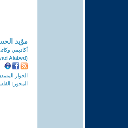
مؤيد الحسي
أكاديمي وكات
(Moayad Alabed)
الحوار المتمدن-العدد: 8057 - 4
المحور: الفلس