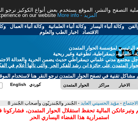
ة التصفح والنشر، الموقع يستخدم بعض أنواع الكوكيز نرجو النق
More info - المزيد
experience on our website
الفن
-
وكالة أنباء اليسار
-
وكالة أنباء العلمانية
-
وكالة أنباء العمال
-
وكا
الاقتصاد
-
اخبار الطب والعلوم
 الرئيسي لمؤسسة الحوار المتمدن
، علمانية، ديمقراطية، تطوعية وغير ربحية
ل مجتمع مدني علماني ديمقراطي حديث يضمن الحرية والعدالة الاجتم
حوار المتمدن على جائزة ابن رشد للفكر الحر والتى نالها أعلام في الفك
م مشاكل تقنية في تصفح الحوار المتمدن نرجو النقر هنا لاستخدام الموقع
كوردي
English
الاخبار
مراكز
الحوار المتمدن
لاجتماع
-
مؤيد الحسيني العابد
- الجّندر والجّندريّون وأصحاب الجّندر 8
 وتبرعاتكن المالية تحفظ استقلال الحوار المتمدن، فشاركونا 
استمرارية هذا الفضاء اليساري الحر