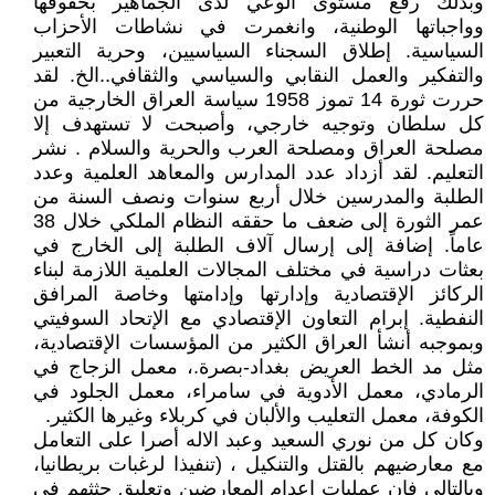
وبذلك رفع مستوى الوعي لدى الجماهير بحقوقها
وواجباتها الوطنية، وانغمرت في نشاطات الأحزاب
السياسية. إطلاق السجناء السياسيين، وحرية التعبير
والتفكير والعمل النقابي والسياسي والثقافي..الخ. لقد
حررت ثورة 14 تموز 1958 سياسة العراق الخارجية من
كل سلطان وتوجيه خارجي، وأصبحت لا تستهدف إلا
مصلحة العراق ومصلحة العرب والحرية والسلام . نشر
التعليم. لقد أزداد عدد المدارس والمعاهد العلمية وعدد
الطلبة والمدرسين خلال أربع سنوات ونصف السنة من
عمر الثورة إلى ضعف ما حققه النظام الملكي خلال 38
عاماً. إضافة إلى إرسال آلاف الطلبة إلى الخارج في
بعثات دراسية في مختلف المجالات العلمية اللازمة لبناء
الركائز الإقتصادية وإدارتها وإدامتها وخاصة المرافق
النفطية. إبرام التعاون الإقتصادي مع الإتحاد السوفيتي
وبموجبه أنشأ العراق الكثير من المؤسسات الإقتصادية،
مثل مد الخط العريض بغداد-بصرة.، معمل الزجاج في
الرمادي، معمل الأدوية في سامراء، معمل الجلود في
الكوفة، معمل التعليب والألبان في كربلاء وغيرها الكثير.
وكان كل من نوري السعيد وعبد الاله أصرا على التعامل
مع معارضيهم بالقتل والتنكيل ، (تنفيذا لرغبات بريطانيا،
وبالتالي فان عمليات إعدام المعارضين وتعليق جثثهم في