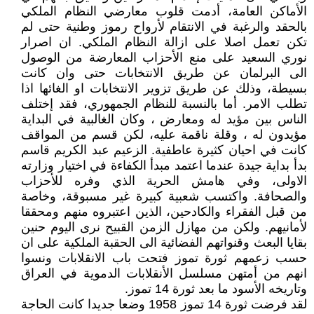
الأماكن العامة، أدمت قلوب معارضي النظام الملكي
بالحقد والرغبة في الانتقام لأرواح رموز وطنية حتى لم
تكن تعمل اصلا على ازالة النظام الملكي. ان اصرار
نوري السعيد على منع الأحزاب المعارضة من الوصول
الى البرلمان عن طريق الانتخابات حتى وان كانت
بسيطة، وذلك عن طريق تزوير الانتخابات او الغائها اذا
تطلب الامر. أما بالنسبة للنظام الجمهوري، فقد إختلف
الناس بين مؤيد له ومعارض ، وكان الغالبية في البداية
مؤيدون له ، وقلة ناقمة عليه، لكن قسم من المواقف
كانت في احيان كثيرة عاطفية. الزعيم عبد الكريم قاسم
بدأ بداية جيدة عندما اعتمد مبدأ الكفاءة في اختيار وزارته
الاولى، وفي هامش الحرية الذي وفره للأحزاب
والصحافة. واكتسب شعبية كبيرة غير مسبوقة، وخاصة
من قبل الفقراء والكادحين، الذين اعتبروه منهم ومحققا
لأمانيهم. ولكن من مهازل الزمن القبيح نرى اليوم حنين
بقايا البعث وقنواتهم الفضائية الى الحقبة الملكية على ان
حسب زعمهم ثورة تموز فتحت باب الانقلابات ونسوا
انهم من أمتهن مسلسل الأنقلابات الدموية في العراق
وتاريخه الأسود ما بعد ثورة 14 تموز.
لقد فرضت ثورة 14 تموز 1958 وضعا جديدا كانت الحاجة