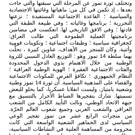
وتختلف ثورة تموز عن المرحلة التي سبقتها والتي جاءت
بعدها ، إذ تكمن في كل من: ماهياتها وغائيتها الاجتصادية
والسياسية ؛ القاعدة الاجتماعية المستفيدة ؛ نزعتها
التحررية ؛ برنامجها وغائياته ؛ وفي طبيعة الطبقة التي
قادتها ؛ وفي الافق التاريخي لها. انعكست في مضامين
برنامجيتها العملية الطموحة التي طالت العراق:
كجغرافية سياسية ؛ وطبقات اجتماعية ؛ وتكوينات قومية
وأثنية. وكان للمنجز من الأهداف، عناوين كبيرة ، تحلَّت
بهما سلطة 14 تموز وهو : التوزيع العادل النسبي للثروة
الوطنية من خلال الاهتمام بذوي الدخول المحدودة
والفئات الاجتماعية الفقيرة ؛ الهوية الوطنية العراقية ؛
النظام الجمهوري ؛ تكافؤ الفرص للمكونات الاجتماعية
والقضاء على المذهبية السياسية. أن ثورة 14 تموز وطنية
وشعبية بامتياز، وليست انقلابا عسكريا، كما يحلو للبعض
تسميتها. شارك بتفجيرها الضباط الأحرار بالتنسيق مع
جبهة الاتحاد الوطني، ونالت التأييد الكامل من الشعب
العراقي والشعب العربي وجميع شعوب العالم الحرّة.
من منجزات الرابع عشر من تموز تفجير الوعي
السياسي لدى الجماهير الشعبية الواسعة التي كانت
محرومة من المساهمة العلنية في النشاطات السياسية،