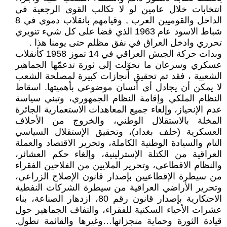
انتخابات خلال عامين لو لا تكالب القوى الرجعية في
الداخل والقوميين العرب , وقيامهم بانقلاب دموي في 8
شباط الاسود عام 1963 الذي قضا على كل شيء تنويري
تحرري وادخل العراق في نفق مظلم حتى يومنا هذا .
وبدات حركة الجيش العراقي في 14 تموز 1958 كأنقلاب
عسكري وسرعان ما تحوّلت إلى ثورة تدعمّها الجماهير
الشعبية ، فقد تم تحقيق أنجازات كبيرة لمصلحة الشعب
لا يمكن أن يجادل أي أنسان موضوعي بأهميتها. اسقاط
النظام الملكي وإقامة النظام الجمهوري، وتبني سياسة
عدم الإنحياز، وإلغاء جميع المعاهدات الاستعمارية الجائرة
المخلة بالاستقلال الوطني، والخروج من الأحلاف
العسكرية (حلف بغداد)، وتحقيق الإستقلال السياسي
التام والسيادة الوطنية الكاملة، وتحرير الاقتصاد والعملة
العراقية من الكتلة الإسترلينية، وإلغاء حكم العشائر،
والنظام الاقطاعي، وتحرير الملايين من الفلاحين الفقراء
من سيطرة الإقطاعيين بإصدار قانون الإصلاح الزراعي،
وتحرير الأراضي العراقية من سيطرة الشركات النفطية
الاحتكارية بإصدار قانون رقم 80، ازدهار الصناعة، بناء
عشرات الأحياء السكنية للفقراء، والتفاف الجماهير حول
قيادة الثورة وحماية منجزاتها…وغيرها والقائمة تطول.