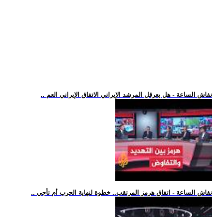
.. نقاش الساعة - هل يعرقل المرشد الإيراني الاتفاق الإيراني العم
.. نقاش الساعة - اتفاق هرمز المرتقب.. خطوة لنهاية الحرب أم تأجي