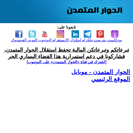
تابعونا على:
بودكاست
بنترست
تيلكرام
لينكدإن
الانستغرام
اليوتيوب
التويتر
الفيسبوك
تبرعاتكم وتبرعاتكن المالية تحفظ استقلال الحوار المتمدن،
فشاركونا في دعم استمرارية هذا الفضاء اليساري الحر
[اشترك في قناة ‫«الحوار المتمدن» على اليوتيوب]
الحوار المتمدن - موبايل
الموقع الرئيسي