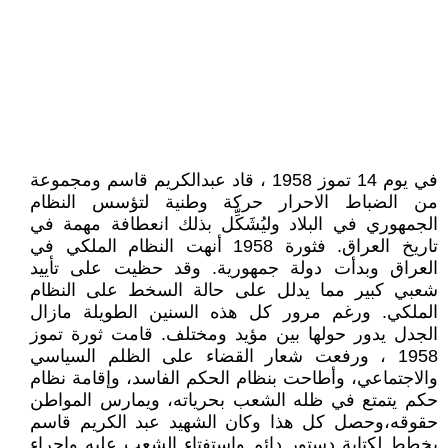
في يوم 14 تموز 1958 ، قاد عبدالكريم قاسم ومجموعة
من الضباط الاحرار حركة وطنية لتؤسس النظام
الجمهوري في البلاد وليُشَكِّل بذلك انعطافة مهمة في
تاريخ العراق. فثورة 1958 أنهت النظام الملكي في
العراق وبدأت دولة جمهورية. وقد حظيت على تأييد
شعبي كبير مما يدلل على حالة السخط على النظام
الملكي. ورغم مرور كل هذه السنين الطويلة مازال
الجدل يدور حولها بين مؤيد ومختلف. قامت ثورة تموز
1958 ، ورفعت شعار القضاء على الظلم السياسي
والاجتماعي، وأطاحت بنظام الحكم الفاسد، وإقامة نظام
حكم يتمتع في ظله الشعب بحرياته، ويمارس المواطن
حقوقه،وحصل كل هذا وكان الشهيد عبد الكريم قاسم
يخطط لكتابة دستور دائم واستفتاء الشعب عليه واجراء