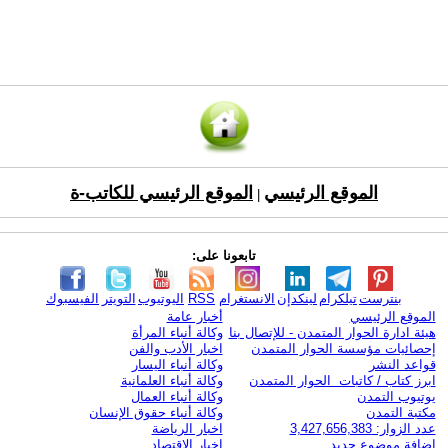
الموقع الرئيسي
الموقع الرئيسي للكاتب-ة
|
تابعونا على:
بنترست
تيلكرام
لينكدإن
الانستغرام
RSS
اليوتيوب
التويتر
الفيسبوك
الموقع الرئيسي
أخبار عامة
هيئة ادارة الحوار المتمدن - للإتصال بنا
وكالة أنباء المرأة
إحصائيات مؤسسة الحوار المتمدن
اخبار الأدب والفن
قواعد النشر
وكالة أنباء اليسار
ابرز كتاب / كاتبات الحوار المتمدن
وكالة أنباء العلمانية
يوتيوب التمدن
وكالة أنباء العمال
مكتبة التمدن
وكالة أنباء حقوق الإنسان
عدد الزوار: 3,427,656,383
اخبار الرياضة
اضافة موضوع جديد
اخبار الاقتصاد