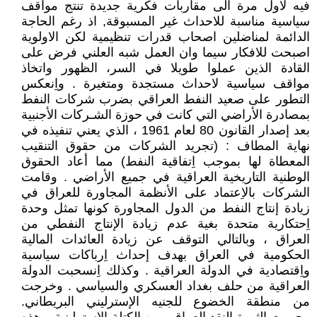
فيه لاول مرة الى مقاربات فكرية جديدة تنتج مواقف
سياسية مناسبة للاحداث غير المسبوقة, اذ رغم الحاجة
الدائمة لمناضلين اصحاب قدرات تنظيمية لكن الاولوية
اصبحت للافكار سيما وان العمل شبه العلني فرض على
القادة الذين عملوا طويلا في السر، الظهور واتخاذ
مواقف سياسية لاحداث مستجدة ومتغيرة . واِنعكس
التطور على صعيد النفط العراقي بضرب شركات النفط
بمصادرة الأراضي التي كانت في حوزة الشـركات الأجنبية
بعد إصدار القانون 80 لعام 1961 ، الذي يعني تنفيذه في
نهاية المطاف : (تجريد الشركات من حقوق التنقيب
المعطاة لها بموجب اِتفاقية النفط) مما أعاد الحقوق
الوطنية التاريخية العراقية في جميع الأراضي . وقامت
الشركات بالاِعتماد على الأنظمة المجاورة للعراق في
زيادة إنتاج النفط من الدول المجاورة كونها تمثل وحدة
اِحتكارية متحدة بغية عدم زيادة الإنتاج النفطي من
العراق ، وبالتالي التوقف عن زيادة العائدات المالية
الحكومية في العراق بهدف إحداث اِرباكات سياسية
واِقتصادية في الدولة العراقية . وكذلك اِنسحبت الدولة
العراقية من حلف بغداد العسكري والسياسي . وخرجت
من منطقة الخضوع للجنيه الإسترليني البريطاني.