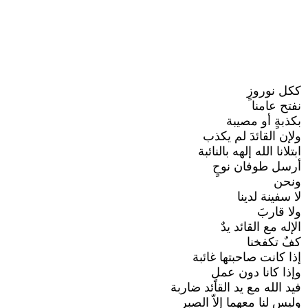
ككل نوروزٍ
نفتح عامنا
بكذبةٍ أو مصيبة
ولإن القائدَ لم يكذب
ابتلانا الله إلهه بالنائبة
أرسل طوفان نوحٍ
ونحن
لا سفينة لدينا
ولا قاربَ
الإله مع القائد يدٌ
كفٌ تكفخنا
إذا كانت صاحبتها غائبة
وإذا كانا دون عملٍ
فيد الله مع يد القائد ضاربة
وليس لنا معهما إلاّ الصبر