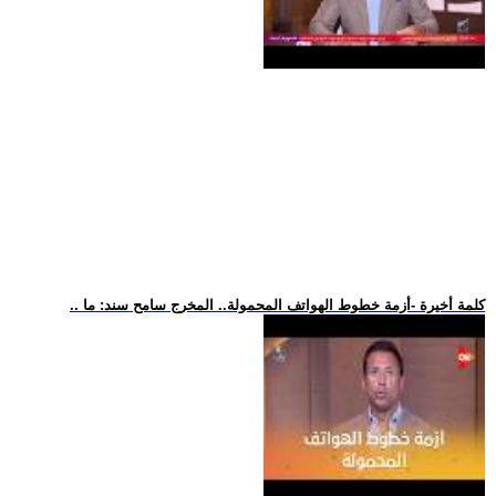
.. كلمة أخيرة -أزمة خطوط الهواتف المحمولة.. المخرج سامح سند: ما