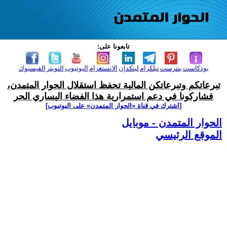
تابعونا على:
بودكاست
بنترست
تيلكرام
لينكدإن
الانستغرام
اليوتيوب
التويتر
الفيسبوك
تبرعاتكم وتبرعاتكن المالية تحفظ استقلال الحوار المتمدن،
فشاركونا في دعم استمرارية هذا الفضاء اليساري الحر
[اشترك في قناة ‫«الحوار المتمدن» على اليوتيوب]
الحوار المتمدن - موبايل
الموقع الرئيسي