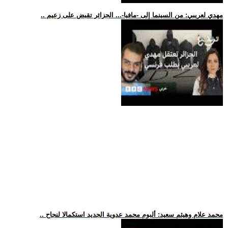
.. مهدي لعريبي: من السينما إلى -مافيا-... الجزائر تقبض على زعيم
.. محمد علام وهيثم سعيد: ألبوم محمد عدوية الجديد استكمالا لنجاح