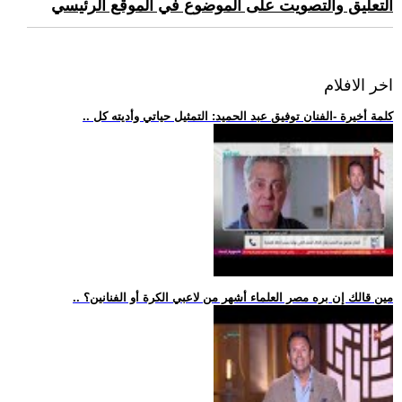
التعليق والتصويت على الموضوع في الموقع الرئيسي
اخر الافلام
.. كلمة أخيرة -الفنان توفيق عبد الحميد: التمثيل حياتي وأديته كل
.. مين قالك إن بره مصر العلماء أشهر من لاعبي الكرة أو الفنانين؟