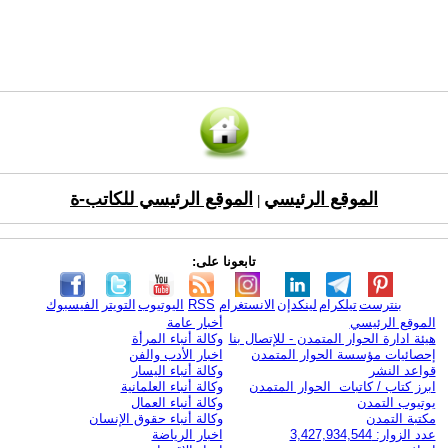
الموقع الرئيسي
الموقع الرئيسي للكاتب-ة
|
تابعونا على:
بنترست
تيلكرام
لينكدإن
الانستغرام
RSS
اليوتيوب
التويتر
الفيسبوك
الموقع الرئيسي
أخبار عامة
هيئة ادارة الحوار المتمدن - للإتصال بنا
وكالة أنباء المرأة
إحصائيات مؤسسة الحوار المتمدن
اخبار الأدب والفن
قواعد النشر
وكالة أنباء اليسار
ابرز كتاب / كاتبات الحوار المتمدن
وكالة أنباء العلمانية
يوتيوب التمدن
وكالة أنباء العمال
مكتبة التمدن
وكالة أنباء حقوق الإنسان
عدد الزوار: 3,427,934,544
اخبار الرياضة