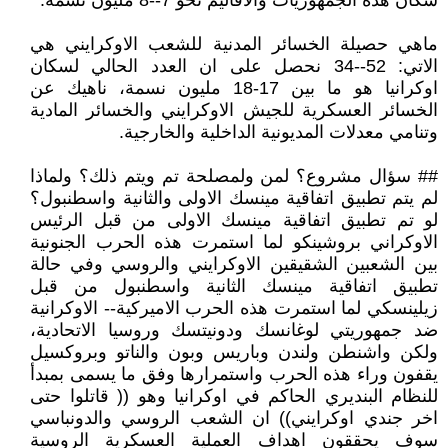
سكان هذه الجمهوريات والأقاليم نحو 7--8 مليون نسمة.
ماهي حصيلة الخسائر المدنية للشعب الاوكرايني هي
الاتي: 52--34 نحصل على ان العدد الحالي لسكان
اوكرانيا هو ما بين 17-18 مليون نسمة، ناهيك عن
الخسائر العسكرية للجيش الاوكرايني والخسائر المادية
وتنامي معدلات المديونية الداخلية والخارجية.
## سؤال مشروع؟ لمن ولمصلحة تم ويتم ذلك؟ ولماذا
لم يتم تطبيق اتفاقية مينسك الاولى والثانية واسطنبول؟
لو تم تطبيق اتفاقية مينسك الاولى من قبل الرئيس
الاوكراني بروشينكو لما استمرت هذه الحرب الجنونية
بين الشعبين الشقيقين الاوكرايني والروسي وفي حالة
تطبيق اتفاقية مينسك الثانية واسطنبول من قبل
زيلينسكي لما استمرت هذه الحرب الاميركية-- الاوكرانية
ضد جمهوريتي لوغانسك ودونيتسك وروسيا الاتحادية،
ولكن واشنطن ولندن وباريس وبون والناتو وبروكسيل
يقفون وراء هذه الحرب واستمرارها وفق ما يسمى بمبدأ
للنظام البنديري الحاكم في اوكرانيا وهو (( قاتلوا حتى
اخر جندي اوكرايني)) ان الشعب الروسي والدونباسي
سوف يحققون اهداف العملية العسكرية الروسية