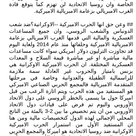
الخاصة وان روسيا الاتحادية لن تهزم كما يتوقع قادة
الغرب الامبريالي بزعامة الامبريالية الاميركية.
## وعن حق انها الحرب الاميركية --الاوكرانية؟ضد شعب
الدونباس والشعب الروسي، وان جميع المساعدات
العسكرية والمالية التي قدمها الغرب الامبريالي بزعامة
الامبريالية الاميركية وحلفائها منذ عام 2014 ولغاية اليوم
قد تجاوزت الترليون دولار أمريكي سواء كانت مساعدات
مالية مباشرة او غير مباشرة قيمة السلاح و المعدات
العسكرية المختلفة. ان الحرب الاميركية الاوكرانية هي
بزنس بامتياز والحروب غير العادلة سمة ملازمة
للراسمالية الطفيلة والعدوانية وخاصة في مرحلتها
المتقدمة الامبريالية فالمجمع الحربي الصناعي الاميركي
هو المستفيد من هذه الحرب ويتم اثارة الرعب من قبل
اميركا حول ما يسمى بالخطر الروسي على دول الاتحاد
الأوروبي واليوم تم فرض على قيادات دول الاتحاد
الأوروبي من ان يتم تخصيص ما بين 2-3 بالمئة من الناتج
المحلي الإجمالي لهذه الدول كتخصيصات مالية ومن هنا
ان المستفيد الأول من استمرار الحرب الاميركية
الاوكرانية ضد روسيا الاتحادية هو اميركا والمجمع الحربي