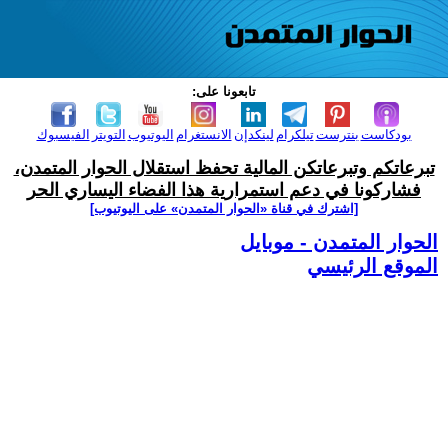
تابعونا على:
بودكاست
بنترست
تيلكرام
لينكدإن
الانستغرام
اليوتيوب
التويتر
الفيسبوك
تبرعاتكم وتبرعاتكن المالية تحفظ استقلال الحوار المتمدن،
فشاركونا في دعم استمرارية هذا الفضاء اليساري الحر
[اشترك في قناة ‫«الحوار المتمدن» على اليوتيوب]
الحوار المتمدن - موبايل
الموقع الرئيسي