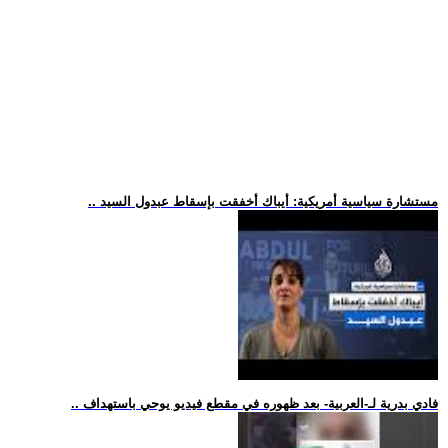
.. مستشارة سياسية أمريكية: أيباك أخفقت بإسقاط عبدول السيد
.. فادي بدرية لـ-العربية- بعد ظهوره في مقطع فيديو يوحي باستهداف