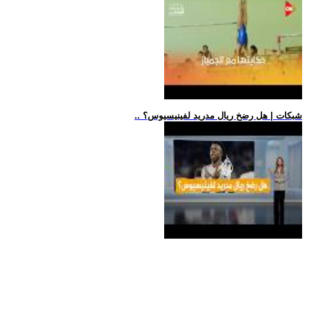
.. شبكات | هل رضخ ريال مدريد لفينيسيوس؟