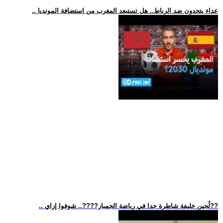
.. عداء يتحدون ضد الرباط.. هل تستبعد المغرب من استضافة المونديا
.. لُجين خليفة شاطرة جدا في رياضة الجمباز??‍??.. شوفوا إزاي??