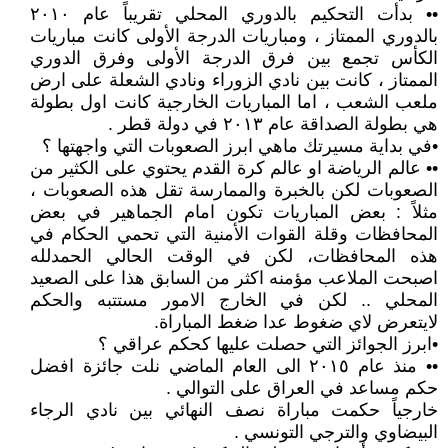
•• بدأت التحكيم بالدوري المحلي تقريباً عام ٢٠١٠
بالدوري الممتاز ، ومباريات الدرجة الأولى كانت مباريات
الكأس تجمع بين فرق الدرجة الأولى وفرق الدوري
الممتاز ، كانت بين نادي الزوراء ونادي الشعلة على ارض
ملعب الشعب ، اما المباريات الخارجية كانت اول بطولة
هي بطولة الصداقة عام ٢٠١٣ في دولة قطر .
•في بداية مسيرتك ماهي ابرز الصعوبات التي واجهتها ؟
•• عالم الرياضة او عالم كرة القدم يحتوي على الكثير من
الصعوبات لكن بالخبرة والممارسة تقل هذه الصعوبات ،
مثلاً : بعض المباريات تكون امام الجماهير في بعض
المحافظات وقلة القوات الأمنية التي تحمي الحكام في
هذه المحافظات، لكن في الوقت الحالي الحمدلله
اصبحت الملاعب مؤمنه اكثر من السابق هذا على الصعيد
المحلي .. لكن في الخارج الامور مستتبه والحكم
لايتعرض لاي ضغوط عدا ضغط المباراة.
•ابرز الجوائز التي حصلت عليها كحكم عراقي ؟
•• منذ عام ٢٠١٥ الى العام الماضي نلت جائزة افضل
حكم مساعد في العراق على التوالي .
خارجياً حكمت مباراة نصف النهائي بين نادي الرجاء
البيضاوي والترجي التونسي .