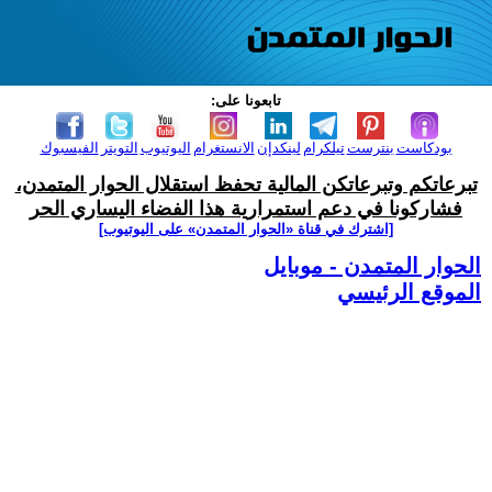
تابعونا على:
بودكاست
بنترست
تيلكرام
لينكدإن
الانستغرام
اليوتيوب
التويتر
الفيسبوك
تبرعاتكم وتبرعاتكن المالية تحفظ استقلال الحوار المتمدن،
فشاركونا في دعم استمرارية هذا الفضاء اليساري الحر
[اشترك في قناة ‫«الحوار المتمدن» على اليوتيوب]
الحوار المتمدن - موبايل
الموقع الرئيسي