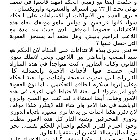
و حكمت أيضا مع زميلي الحكم (مهند قاسم) في نصف
نهائي تحت ال٢٣ بين استراليا والسعودية واوزبكستان .
• نرى العديد من الانتهاكات او الاعتداءات على الحكام
سواء كانوا عراقيين او دوليين ماهو موقفك تجاه هذه
الاعتداءات خصوصاً الموقف الذي حدث منذ مدة مع
اللاعب ابراهيم باييش. وهل تعتقد أنه يستحق العقوبة
التي حصل عليها ؟
•• نحن نجزي بهذه الاعتداءات على الحكام لان الحكم هو
سيد الملعب والقاضي بين اللاعبين ونحن لانملك سوى
القانون وكتابة التقارير ، كنت متواجداً في هذه المباراة
التي حصلت فيها الأحداث الاخيرة والحمدلله كل
القرارات التي صدرت صحيحة واشادت بها لجنة الحكام
وعلى إثرها سيكرم الطاقم التحكيمي ، اما نوع العقوبة
فهو امر متروك الى لجنة الانضباط فهي اعرف في هذه
الامور وهنالك أيضا استئناف. لقد كنت مع الصلح والروح
الرياضية في هذا الامر وان شاء الله لايتكرر هكذا موقف
لان تكرر هكذا احداث لن يدعنا نرى مسيرة باتجاه الدوري
ودوري المحترفين وتقنية الڤار كل هذه الامور تتطلب
وجود احترام لقرار الحكم واحترام للحكم نفسه.. نحن
نود ايصال رسالة للاعبين ان يتثقفوا بالقانون.
• هل تعرضت الى هكذا موقف ؟ ان يتم الاعتداء عليك