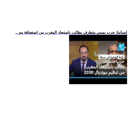
.. إسبانيا: حزب يميني متطرف يطالب باستبعاد المغرب من استضافة مو