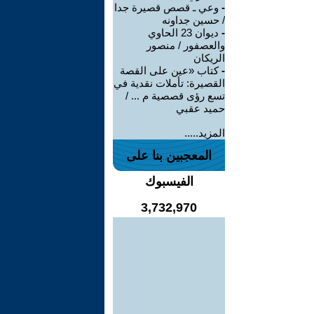
-
وعي ـ قصص قصيرة جدا
/ حسين جداونه
-
ديوان 23 الحاوي
والعصفور / منصور
الريكان
-
كتاب «عين على القصة
القصيرة: تأملات نقدية في
تسع رؤى قصصية م ... /
حميد عقبي
المزيد.....
المعجبين بنا على
الفيسبوك
3,732,970