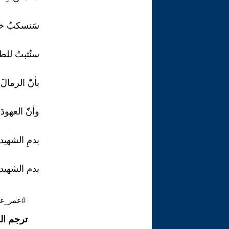
سَنسكبُ خمر
سنُثبتُ للطا
بأنّ الرمالَ 
وأنّ العهودَ
بدمِ الشهيد
بدم الشهيد
#عمر_غص
ترجم ال