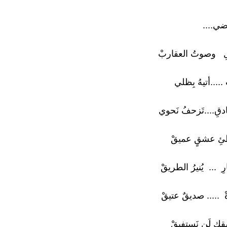
ضي....
لِ وصوتُ العقاربْ
 .....أتيهُ بِظلي
دقِ....تَزحفُ نَحوي
ئِ عشقٍ عميقْ
ِ ... يُنيرُ الطريقْ
َةْ ..... صديقٌ عتيقْ
كِ لَن نَستفيقْ