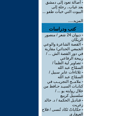
-
أصالة تعود إلى دمشق
بعد غياب.. رحلة إلى
البيوت التي خبأت طفو ...
المزيد.....
كتب ودراسات
-
ديوان 24 شعر / منصور
الريكان
-
القصة الشاعرة والوعي
الجمعي الحداثي/ مقاربة
في دور القصة الش ... /
ربيحة الرفاعي
-
تصاوير لية الظمأ /
السمّاح عبد الله
-
ثلاثاءات عابر سبيل /
السمّاح عبد الله
-
ملامــح التجريــب في
كتابـات السيـد حـافظ من
خلال روايته يو ... /
سلسبيل كريبع
-
قناديل الحكمة / د. خالد
زغريت
-
حكاياتْ تَكاد تُنسى / فلاح
العيفاري