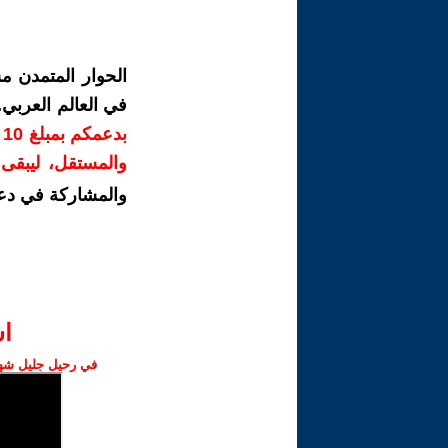
الحوار المتمدن م
في العالم العربي
ب
والمستقل، ليبقى ص
والمشاركة في دع
ا‫
في رحيل جليل شهبا