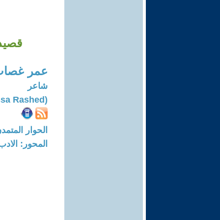
قصيدة
عمر غصاب
شاعر
(Omar Ghassa Rashed)
الحوار المتمدن-العدد: 7785 - 23
المحور: الادب