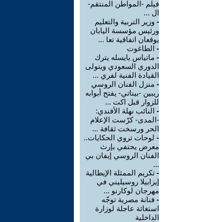
فيلم -المواطن المنتقم-
ال ...
-
وزير التربية والتعليم
ورئيس مؤسسة اليابان
يوقعان اتفاقية تعا ...
-
الطاغوت
-
ماتياس يايسله يترك
الدوري السعودي ويتولى
القيادة الفنية لفري ...
-
منزل الفنان الروسي
ريبين -بيناتي- يفتح أبوابه
للزوار قبل اكت ...
-
النائب نهلة الأفندي:
-المدى- كرّست الإعلام
الحر ورسخت ثقافة ...
-
لوحات تروي الحكايات..
معرض يحتفي بإرث
الفنان الروسي إيفان بي
...
-
تكريم الممثلة الإيطالية
إيزابيلا روسيليني في
مهرجان لوكارنو ...
-
فنانة مصرية توجّه
استغاثة عاجلة لوزارة
الداخلية