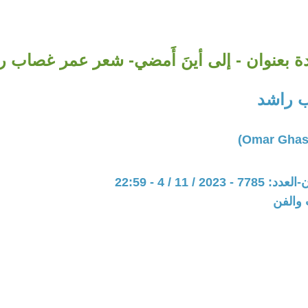
 بعنوان - إلى أينَ أَمضي- شعر عمر غصاب ر
 راشد
20 / 11 / 4 - 22:59
 والفن