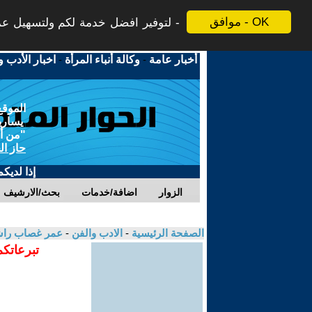
موافق - OK
لتوفير افضل خدمة لكم ولتسهيل عملي
أخبار عامة
-
وكالة أنباء المرأة
-
اخبار الأدب و
الموقع
يسارية
"من أج
حاز ال
إذا لديك
الزوار
اضافة/خدمات
بحث/الارشيف
الصفحة الرئيسية
-
الادب والفن
-
عمر غصاب را
تبرعاتكم