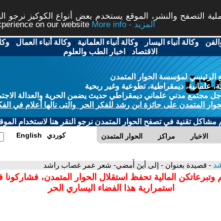
ة التصفح والنشر، الموقع يستخدم بعض أنواع الكوكيز نرجو النق
More info - المزيد
experience on our website
الفن
-
وكالة أنباء اليسار
-
وكالة أنباء العلمانية
-
وكالة أنباء العمال
-
وكا
الاقتصاد
-
اخبار الطب والعلوم
 الرئيسي لمؤسسة الحوار المتمدن
، علمانية، ديمقراطية، تطوعية وغير ربحية
ل مجتمع مدني علماني ديمقراطي حديث يضمن الحرية والعدالة الاجتم
حوار المتمدن على جائزة ابن رشد للفكر الحر والتى نالها أعلام في الفك
م مشاكل تقنية في تصفح الحوار المتمدن نرجو النقر هنا لاستخدام الموقع
كوردي
English
الاخبار
مراكز
الحوار المتمدن
شد
- قصيدة بعنوان - إلى أينَ أَمضي- شعر عمر غصاب راشد
 وتبرعاتكن المالية تحفظ استقلال الحوار المتمدن، فشاركونا 
استمرارية هذا الفضاء اليساري الحر