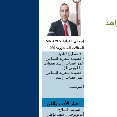
اشد
إجمالي القراءات: 507,439
المقالات المنشورة: 260
-
فلسطينٌ تُنادينا -
-
قصيدة شعرية للشاعر
عمر غصاب راشد بعنوان.
- يَا قَومِي غَزَّة ...
-
قصيدة شعرية للشاعر
عمر غصاب راشد
المزيد.....
اخبار الأدب والفن
-
السينما كسلاح
أيديولوجي.. كيف يؤطر