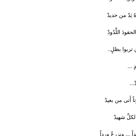
ُ يَدٌ من حديدْ
الحقودَ اللَّدُودْ
 تربوا بظلٍ..
 ...
ْ...
اً أَتى من بعيدْ
 لكلِّ شهيدْ
ً ... ونزرعُ ورداً