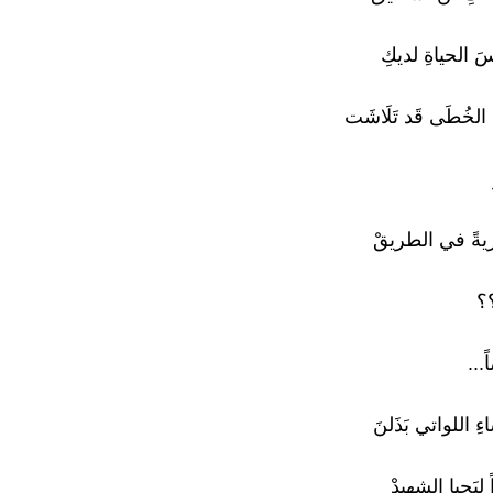
َ الحياةِ لديكِ
 الخُطَى قَد تَلَاشَت
ريةً في الطريقْ
؟؟
ً...
ءِ اللواتي بَذَلنَ
 ليَحيا الشهيدْ