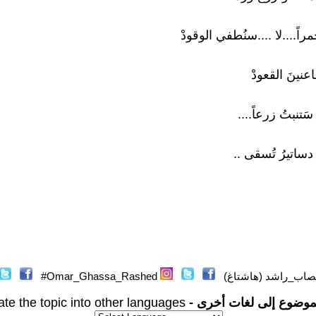
اً....لا ....سنُطفي الوقودْ
عنينَ القعودْ
سَتنبتُ زرعاً....
 دساتيرُ تُسقى ..
اب_راشد (هاشتاغ)
Omar_Ghassa_Rashed#
موضوع إلى لغات أخرى -
ate the topic into other languages