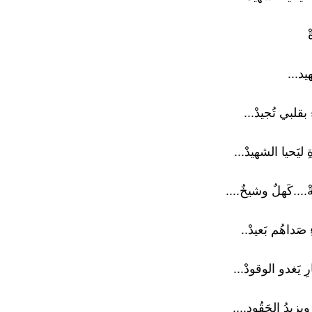
ْ
يد...
 بقلبي تُجيدْ...
 ليَحيا الشهيدْ...
ْ....كَهلٌ وشيخٌ....
ءِ صَداهُم بَعيدْ..
رِ يَغدو الوقودْ...
 ويزيدُ الحَقُود....