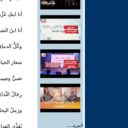
أنا ابنكِ غَزَّة
أنا ابنُ الشه
وكُلُّ الدماءِ
شعارَ الحياةِ
صَبيٌّ وصِبية
رِجَالُ النِّدا
ورَملُ البِحا
المزيد.....
يُغَذِّي العدا