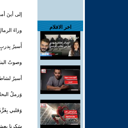
إلى أينَ أَم
اخر الافلام
وراءَ الرما
أَسيرُ بِدربٍ
وصوتُ البنا
أسيرُ لشاط
وَرملُ البحار
وَقلبي بِغَزّ
سَكِرنا بعشق