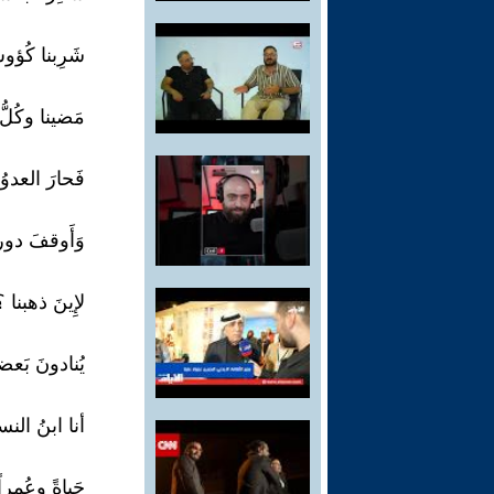
شَرِبنا كُؤوس
مَضينا وكُلُّ
فَحارَ العدوُ
وَأَوقفَ دو
لإِينَ ذهبنا 
يُنادونَ بَعضا
أنا ابنُ النسا
حَياةً وعُمراً