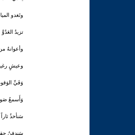
وتَغدو المياه
تزيدُ العَدُوَّ 
وأعوانهُ من
وعيشٍ رغيدٍ
وَفَيِّ الوَقود
وَأَسمعُ صَوت
سَنأخذُ ثاراً
سَندفنُ حِقدا