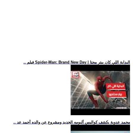
.. فيلم Spider-Man: Brand New Day | البداية اللي كان بيتر محتا
.. محمد عدوية يكشف كواليس ألبومه الجديد ومشروع عن والده أحمد عد