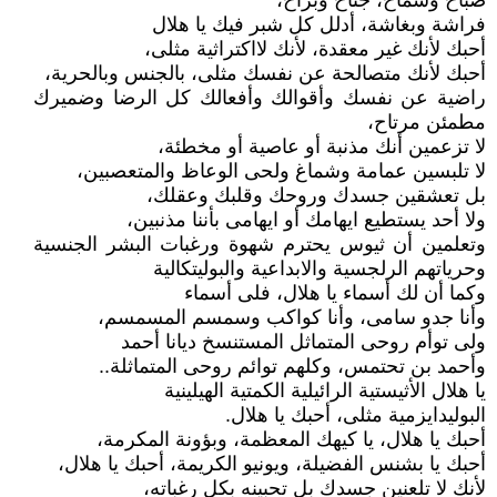
صباح وسماح، جناح وبراح،
فراشة وبغاشة، أدلل كل شبر فيك يا هلال
أحبك لأنك غير معقدة، لأنك لااكتراثية مثلى،
أحبك لأنك متصالحة عن نفسك مثلى، بالجنس وبالحرية،
راضية عن نفسك وأقوالك وأفعالك كل الرضا وضميرك
مطمئن مرتاح،
لا تزعمين أنك مذنبة أو عاصية أو مخطئة،
لا تلبسين عمامة وشماغ ولحى الوعاظ والمتعصبين،
بل تعشقين جسدك وروحك وقلبك وعقلك،
ولا أحد يستطيع ايهامك أو ايهامى بأننا مذنبين،
وتعلمين أن ثيوس يحترم شهوة ورغبات البشر الجنسية
وحرياتهم الرلجسية والابداعية والبوليتكالية
وكما أن لك أسماء يا هلال، فلى أسماء
وأنا جدو سامى، وأنا كواكب وسمسم المسمسم،
ولى توأم روحى المتماثل المستنسخ ديانا أحمد
وأحمد بن تحتمس، وكلهم توائم روحى المتماثلة..
يا هلال الأثيستية الرائيلية الكمتية الهيلينية
البوليدايزمية مثلى، أحبك يا هلال.
أحبك يا هلال، يا كيهك المعظمة، وبؤونة المكرمة،
أحبك يا بشنس الفضيلة، ويونيو الكريمة، أحبك يا هلال،
لأنك لا تلعنين جسدك بل تحبينه بكل رغباته،