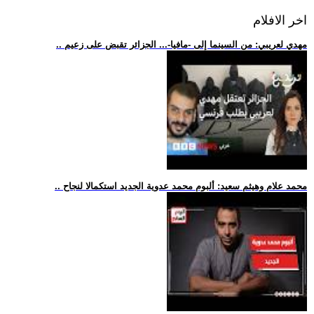
اخر الافلام
.. مهدي لعريبي: من السينما إلى -مافيا-... الجزائر تقبض على زعيم
.. محمد علام وهيثم سعيد: ألبوم محمد عدوية الجديد استكمالا لنجاح