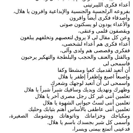
أعداء فكرى الليبرتينى
بفروعه الرلجسية والجنسية والإبداعية وافرون يا هلال،
وأصدقاء فكرى أيضاً وافرون
والأعداء يودون لو يسكتون صوتى
ويقصفون قلمى وعنقى،
وعن كل مقال لى لا يروق لتعصبهم وتخلفهم يبلغون
أعداء فكرى هم أعداء لشخصى،
ففكرى وقصصى هم ولدى وآلى،
وبالقتل والعنف والحجب والبلطجة والتهكير يرحبون
فاسمحى لى
أن أتعبد لقدميك كعبا ومشطا وكفا
وإصبعاً اصبع وإظفراً إظفر يا هلال
واسمحى لى أن أتعبد لوجهك وشعرك
وظهرك ونهديك ويديك وساقيك شبراً شبراً يا هلال
تعلمين أننى غير كل رجل مصرى آخر يا هلال
تعلمين أننى لستُ حيوانى الشهوة يا هلال
تعلمين أننى عاطفى بالأساس أهتم بثيابك وحليك
ومكياجك وخزاماتك وتاتوهاتك ووشومك الصغيرة،
وأسمى كل شبر بجسدك باسم يا هلال.
فدعينى أتمتع بيمنى ويسرا،