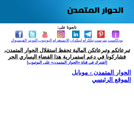
تابعونا على:
بودكاست
بنترست
تيلكرام
لينكدإن
الانستغرام
اليوتيوب
التويتر
الفيسبوك
تبرعاتكم وتبرعاتكن المالية تحفظ استقلال الحوار المتمدن،
فشاركونا في دعم استمرارية هذا الفضاء اليساري الحر
[اشترك في قناة ‫«الحوار المتمدن» على اليوتيوب]
الحوار المتمدن - موبايل
الموقع الرئيسي