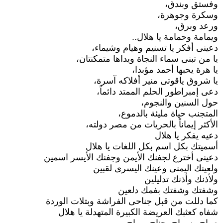
وفستق وبندق،
وسكرة وجوهرة،
ورعد وبرق،
ويمامة وحمامة يا هلال..
دعينى أفكر يا تسنيم وهيام وشيماء،
يا من تبنى سماء النجاة ويداها متمكنتان،
يا هرة يحبها أحمد مؤبدا،
يا شروق ياقوتى منير أفلاكه آسرة،
دعى إمبراطور الحلم الممتد دائماً،
حول السنين والنجوم،
المتجنب حياة مليئة بالدموع،
الأكثر إيماناً بالحريات من مصر دولته،
دعيه يفكر يا هلال
أسميتك بكل اسم بكل اللغات يا هلال
دعينى أخترع لجفنك الأيمن وجفنك الأيسر اسمين
ولعينك اليمنى وعينك اليسرى لقبين
ولأذنك وأذنك تدليلين
وشفتك وشفتك بفمك دلعين
كما دللت من قبل جناحى الفراشة وبتلات الوردة
شفاه كعثبك العريضة الكبيرة المتهدلة يا هلال