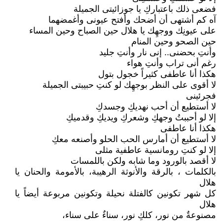
فضعى ذلك باعتباركِ يا جوزائيتى الجميلة
آه كم أشتهى أن أضحك وأفتح عيونى وأغمضهما
على عيونِك ووجهِك يا هلال حين الصباح وحين المساء
حين الصحو وحين المنام
وأنتِ بحضنى.. إنى نار وأنتِ جليد
رغم أنى تراب وأنتِ هواء
هكذا أنا عاطفى كثيراً خجول بتول
لا أقوى على النظر بوجهِك لو كنتِ حبيبتى الجميلة
فجرئينى
لا أستطيع أن أحب نهديكِ وجسدكِ
إلا لو أحببتُ وجهكِ وشعركِ ويديكِ وقدميكِ
هكذا أنا عاطفى
لا أستطيع أن أمارس الحب الحلو وأصنعه معكِ
إلا لو كنتِ رومانسية عاطفية مثلى
لا أقصد بالورود وما شابه ولكن باللمسات
بالكلمات ، بالرقة والأنوثة الرهيبة، بالأمومة والحنان يا
هلال
كل شهر تكونين كالفتلة نحيلة وتكونين مربوعة أيضاً يا
هلال
مصنوعةٌ من نور، كلكِ نور، سناءٌ على سناء،