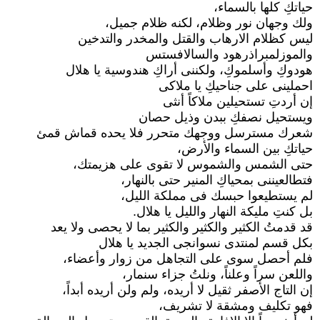
حياتكِ كلها بالسماء،
ولك وجهان نور وظلام، لكنه ظلام جميل،
ليس كظلام الارهاب والقتل والمخدر والتدخين
والموزلمبراذرهود والسالافستس
هودوكِ وأسلموكِ، ولكننى أراكِ هندوسية يا هلال
احملينى على جناحيكِ يا ملاكى
إن أردتِ تستحيلين ملاكاً أنثى
ويستحيل نصفكِ ببدن وذيل حصان
شعرك مسترسل ووجهك متحرر فلا يحده قماش قمئ
حياتكِ بين السماء والأرض،
حتى الشمس والشموس لا تقوى على هزيمتك،
فتطالعيننى بمحياكِ المنير حتى بالنهار،
لم يستطيعوا حبسك فى مملكة الليل،
بل كنتِ مليكة النهار والليل يا هلال.
قد قدمتُ الكثير والكثير والكثير بما لا يحصى ولا يعد
بكل قسم لمنتدى نسوانجى الجديد يا هلال
فلم أحصل سوى على التجاهل من زوار وأعضاء،
واللعن سراً وعلناً، ونلتُ جزاء سنمار،
إن التاج الأصفر ثقيل لا أريده، ولم ولن أريده أبداً،
فهو تكليف ومشقة لا تشريف،