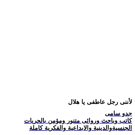
لأننى رجل عاطفى يا هلال
جدو سامى
كاتب وباحث وروائى متنور ومؤمن بالحريات
الجنسيةوالدينية والابداعية والفكرية كاملة