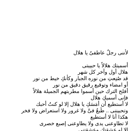
لأننى رجلٌ عاطفىٌ يا هلال
أسميتك هلالاً يا حبيبتى
هلال أول وآخر كل شهر
قد صُنِعتِ من نوره الجبار وكأنكِ خيط من نور
أو امضاء وتوقيع رقيق دقيق من نور
أفلح الترك حين أسموا مطربتهم الجميلة هلالاً
فإنى أسميكِ هلال
لا أستطيع أن أمَسَكِ يا هلال إلا لو كنتُ أحبك
وتحبيننى .. طَبعٌ فىَّ ولا غرور ولا استعراض ولا فخر
هكذا أنا لا أستطيع
لا تطاوعنى يدى ولا يطاوعنى إصبع خصرى
إلا لو عشقتكِ وعشقتِنى