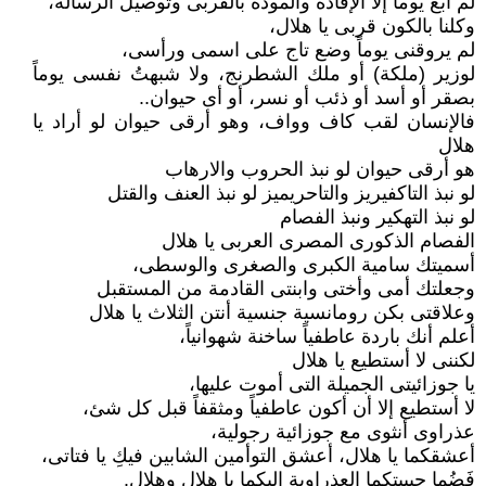
لم أبغ يوماً إلا الإفادة والمودة بالقربى وتوصيل الرسالة،
وكلنا بالكون قربى يا هلال،
لم يروقنى يوماً وضع تاج على اسمى ورأسى،
لوزير (ملكة) أو ملك الشطرنج، ولا شبهتُ نفسى يوماً
بصقر أو أسد أو ذئب أو نسر، أو أى حيوان..
فالإنسان لقب كاف وواف، وهو أرقى حيوان لو أراد يا
هلال
هو أرقى حيوان لو نبذ الحروب والارهاب
لو نبذ التاكفيريز والتاحريميز لو نبذ العنف والقتل
لو نبذ التهكير ونبذ الفصام
الفصام الذكورى المصرى العربى يا هلال
أسميتك سامية الكبرى والصغرى والوسطى،
وجعلتك أمى وأختى وابنتى القادمة من المستقبل
وعلاقتى بكن رومانسية جنسية أنتن الثلاث يا هلال
أعلم أنك باردة عاطفياً ساخنة شهوانياً،
لكننى لا أستطيع يا هلال
يا جوزائيتى الجميلة التى أموت عليها،
لا أستطيع إلا أن أكون عاطفياً ومثقفاً قبل كل شئ،
عذراوى أنثوى مع جوزائية رجولية،
أعشقكما يا هلال، أعشق التوأمين الشابين فيكِ يا فتاتى،
فَضُما حبيبتكما العذراوية إليكما يا هلال وهلال.