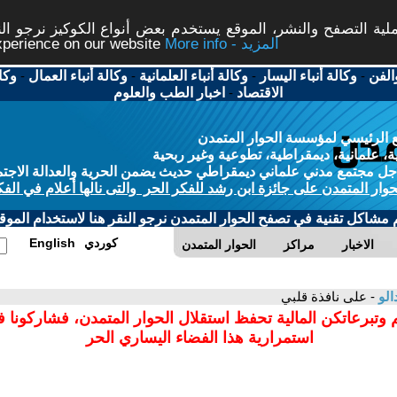
ة التصفح والنشر، الموقع يستخدم بعض أنواع الكوكيز نرجو النق
More info - المزيد
experience on our website
الفن
-
وكالة أنباء اليسار
-
وكالة أنباء العلمانية
-
وكالة أنباء العمال
-
وكا
الاقتصاد
-
اخبار الطب والعلوم
 الرئيسي لمؤسسة الحوار المتمدن
، علمانية، ديمقراطية، تطوعية وغير ربحية
ل مجتمع مدني علماني ديمقراطي حديث يضمن الحرية والعدالة الاجتم
حوار المتمدن على جائزة ابن رشد للفكر الحر والتى نالها أعلام في الفك
م مشاكل تقنية في تصفح الحوار المتمدن نرجو النقر هنا لاستخدام الموقع
كوردي
English
الاخبار
مراكز
الحوار المتمدن
الو
- على نافذة قلبي
 وتبرعاتكن المالية تحفظ استقلال الحوار المتمدن، فشاركونا 
استمرارية هذا الفضاء اليساري الحر