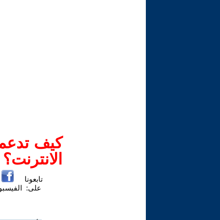
كيف تدعم-
الانترنت؟
تابعونا
على:
الفيسب