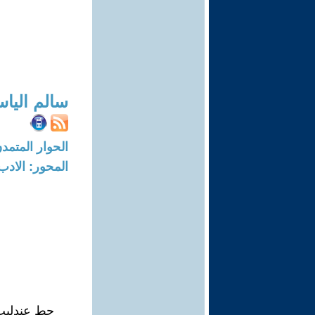
سالم اليا
الحوار المتمدن-العدد: 7562 - 23
المحور: الادب
حط عندليب