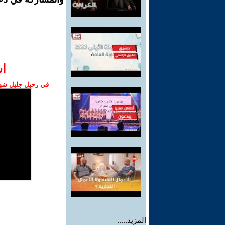
ا‫
في رحيل جليل شهبا
المزيد.....