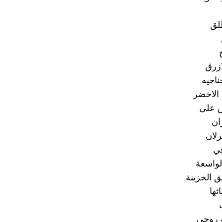
لق
زرق
احيه
 الاخضر
 على
ان
زلان
في
لواسعة
لق الحزينة
ثها
ة روحي