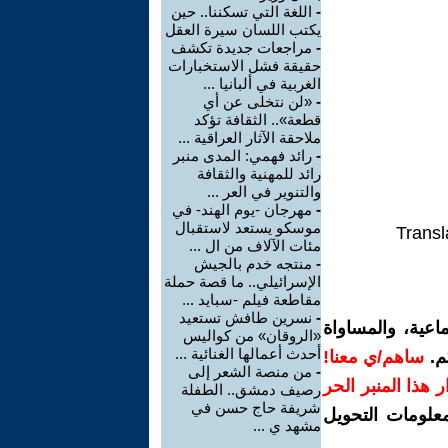
-
اللغة التي تسكننا.. حين
يكتب اللسان سيرة العقل
-
مراجعات جديدة تكشف
حقيقة فشل الاستخبارات
الغربية في ألبانيا ...
-
«لن نتخلى عن أي
قطعة».. الثقافة تؤكد
ملاحقة الآثار العراقية ...
-
رائد فهمي: المدى منبر
رائد للمهنية والثقافة
والتنوير في العر ...
-
مهرجان -يوم الهند- في
موسكو يستعد لاستقبال
Transl
مئات الآلاف من ال ...
-
منتجه خدم بالجيش
الإسرائيلي.. ما قصة حملة
مقاطعة فيلم -سبايد ...
-
نسرين طافش تستعيد
اعية، والمساواة
«الروقان» من كواليس
أحدث أعمالها الغنائية ...
م.
ساهم/ي معنا!
-
من منصة الشعر إلى
رار هذا المنبر الحر
رصيف دمشق.. الطفلة
شريفة حاج حسن في
معلومات التحويل
مشهد ي ...