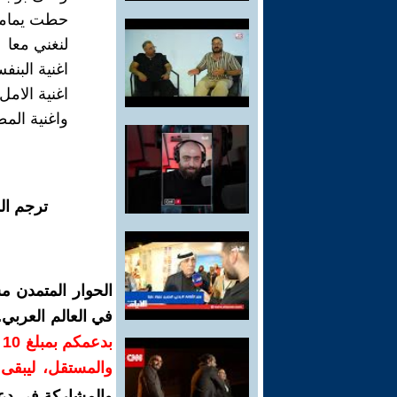
حطت يمام
لنغني معا
اغنية البنف
اغنية الامل
واغنية الم
ترجم ال
الحوار المتمدن م
في العالم العربي
ب
والمستقل، ليبقى ص
والمشاركة في دع