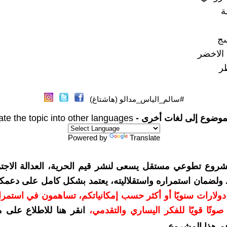
ة
سج
 الاخضر
طر
#سالم_الياس_مدالو (هاشتاغ)
موضوع إلى لغات أخرى -
ate the topic into other languages
Powered by
Translate
شروع تطوعي مستقل يسعى لنشر قيم الحرية، العدالة الاجتم
. ولضمان استمراره واستقلاليته، يعتمد بشكل كامل على دعمك
دعمكم بمبلغ 10 دولارات سنويًا أو أكثر حسب إمكانياتكم، تساهمون في استم
وتًا قويًا للفكر اليساري والتقدمي
،
انقر هنا للاطلاع على 
م هذا المشروع
.