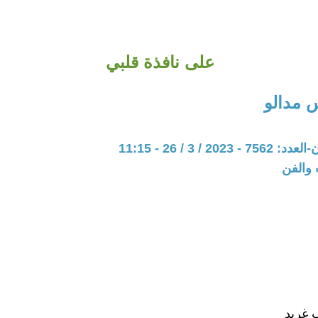
على نافذة قلبي
س مدالو
20 / 3 / 26 - 11:15
 والفن
 غريد