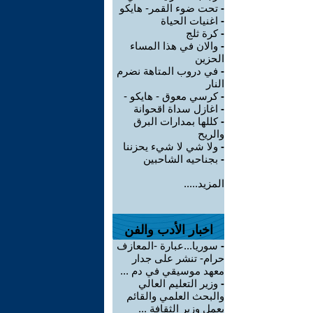
-
تحت ضوء القمر- هايكو
-
اغنيات الحياة
-
كرة ثلج
-
والان في هذا المساء
الحزين
-
في دروب المتاهة نضرم
النار
-
كرسي معوق - هايكو -
-
اغازل سداة اقحوانة
-
كللها بمدارات البرق
والريح
-
ولا شي لا شيء يحزننا
-
بجناحيه الشاحبين
المزيد.....
اخبار الأدب والفن
-
سوريا...عبارة -المعازف
حرام- تنشر على جدار
معهد موسيقي في دم ...
-
وزير التعليم العالي
والبحث العلمي والقائم
بعمل وزير الثقافة ...