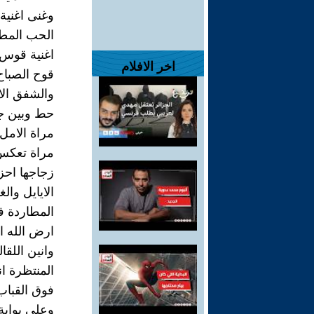
وغنى اغنية
الحب المط
اغنية قوس
اخر الافلام
قوح الصباح
والشفق الا
حط وبين جن
مراة الامل
مراة تعكس
زجاجها احز
الايايل والغ
المطاردة 
ارض الله ا
وانين اللقا
المنتظرة انا
فوق القباب
وعلى بواب