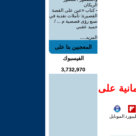
الريكان
-
كتاب «عين على القصة
القصيرة: تأملات نقدية في
تسع رؤى قصصية م ... /
حميد عقبي
المزيد.....
المعجبين بنا على
الفيسبوك
3,732,970
انية على
يبورد
الموبايل