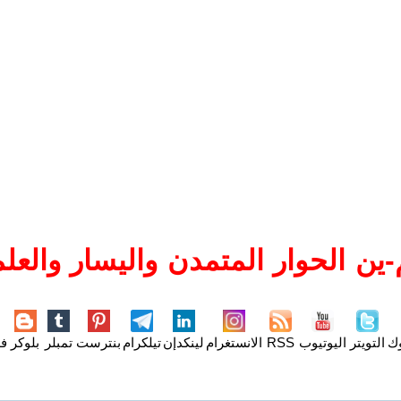
ين الحوار المتمدن واليسار والعلم
وك
التويتر
اليوتيوب
RSS
الانستغرام
لينكدإن
تيلكرام
بنترست
تمبلر
بلوكر
فل