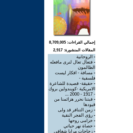
إجمالي القراءات: 8,709,005
المقالات المنشورة: 2,917
-
الروحانية
-
فتعال تعال لنرى مافعله
الظالمون
-
مسافة - افكار ليست
فلسفية -
-
حقيقة- قصيدة للشاعرة
الامريكية -كويندولين بروك
- 1917 - 2000 ...
-
فبتنا نحرر هزائمنا من
قيودها
-
زمن التنافر قد ولى
-
رؤى الفجر النقية
-
خزامى روحها
-
حصاة نهر حياتي
-
زجاجات مرايا شغافي