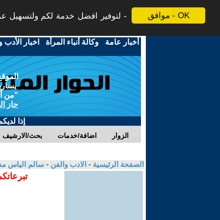
موافق - OK
لتوفير افضل خدمة لكم ولتسهيل عملي
أخبار عامة
-
وكالة أنباء المرأة
-
اخبار الأدب و
الموقع
يسارية
"من أج
حاز ال
إذا لديك
الزوار
اضافة/خدمات
بحث/الارشيف
الصفحة الرئيسية
-
الادب والفن
-
سالم الياس مد
تبرعاتكم