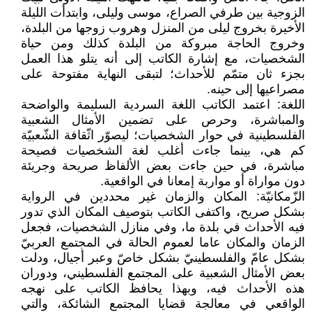
الزوجية بين طرفي الصراع، موسى وليلى، وابتدأت الليلة
الأخيرة بخروج ليلى من المنزل وهروب زوجها من البلدة،
وخروج الحاجة مبروكة من البلدة كذلك ومن حياة
الشخصيات، مع إشارة الكاتب إلى أنه يتلو هذا العمل
بجزء ثان متمّم للأحداث؛ لتبقى النهاية مفتوحة على
مصراعيها إلى حينه.
اللغة: اعتمد الكاتب اللغة السردية السليمة والواضحة
والمباشرة، وحرص على تضمين الأمثال الشعبية
الفلسطينية في حوار الشخصيات؛ ليصوّر اثّقافة الشّعبيّة
كم هي، بينما جاءت أغلب لغة الشخصيات فصيحة
مباشرة، في حين جاءت بعض الألفاظ صريحة وجريئة
دون مواراة أو مواربة إمعانا في الواقعية.
الزّمكانيّة: المكان والزمان غير محددين في الرواية
بشكل صريح، واكتفى الكاتب بتوصيف المكان الذي تدور
فيه الأحداث في بلدة ما، وفي منازل الشخصيات، فجعل
الزمان والمكان عاما لعموم الحالة في المجتمع العربيّ
بشكل عامّ والفلسطينيّ بشكل خاصّ وعبر أجيال، ودلت
بعض الأمثال الشعبية على المجتمع الفلسطيني، ودوران
هذه الأحداث فيه، وبهذا يحافظ الكاتب على نهجه
الواقعي في معالجة قضايا المجتمع الشائكة، والتي