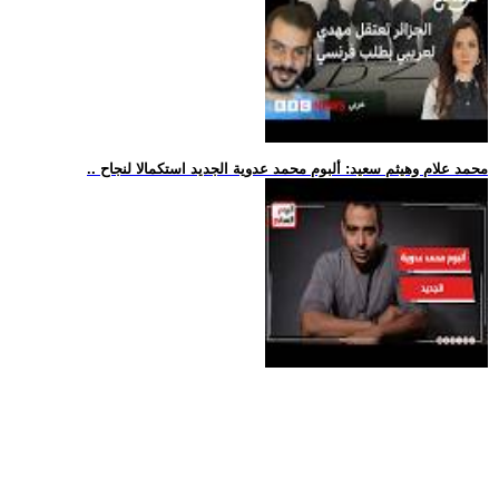
.. محمد علام وهيثم سعيد: ألبوم محمد عدوية الجديد استكمالا لنجاح