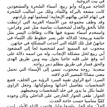
في بيت الزوجية.
الحاجة مبروكة وأبو ربيع: أسماء السّحرة والمشعوذين
كانت مشعة بالبركة والنّماء، وتلك من أساليب السّحرة
في ايهام الناس بهالتهم الإيجابية؛ ليسلموا لهم بإرادتهم.
وقد وظف مجموعة من الأسماء العربية التي ارتبطت
غالبا بالحق والعدل لشخصيات مناسبة مثل عمر وفراس،
واستخدم أسماء نسوية فيها هالات وطاقات اليسر مثل
عائشة وربيحة؛ للدلالة على يسر حظوظ تلك النّساء في
حياتهنّ قبل تلك الليلة التي أحدثت المشكلة في حياتهن.
محجوب عبد السميع: اسم لشخصية لجأ إلى المشعوذ
أبي ربيع لحل مشكلة الإنجاب، وله من اسمه دلالة على
أنه وقع على قلبه حاجبا يحول بينه وبين طريق الهدى
والحق فسار في طريق مظلم دمر زواجه.
سعدية: زوجة محجوب، تنتمي إلى الأٍسماء التي تحمل
معنى مضادّا للمصير الذي لاقته.
السرد: اتبع الراوي تقنية السرد الرؤية من الخلف، فتتبع
الشخصيات بتفاصيل أحداثها وسلوكياتها، وجعل الراوي
عليما بكل ما يدور في خلد الشخصيات ومحيطهم.
الحوار: طغى الحوار الخارجي على الداخلي وكان وجوده
كمّيّا متناسبا حسب حاجة الحدث.
الحلّ: جاء الحل واضحا جليا، فانتهت الليلة الأولى لبيت