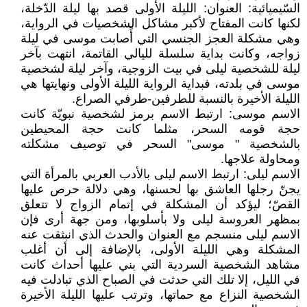
السّيميائية: العنوان: الليلة الأولى قصد بها ليلة الدّخلة،
لكنها كانت المفتاح لأكبر مشاكل الشخصيات في الرواية،
وهي مشكلة العجز الجنسي التي أًصابت موسى في ليلة
زواجه، وكانت بداية سلسلة لليالي القاتمة، انتهت بآخر
ليلة للشخصية ليلى في بيت الزوجية، وآخر ليلة لشخصية
موسى في بلدته، فبداية الرواية الليلة الأولى ونهايتها هي
الليلة الأخيرة بالنسبة للطرفين-طرفي الصراع.
الاسم موسى: ارتبط الاسم برمز لشخصية نبويّة كانت
حجة قومه السحر، مثلما كانت حجة المحيطين
بالشخصية " موسى" السحر في توصيف مشكلته
ومحاولة علاجها.
الاسم ليلى: ارتبط الاسم ليلى بالأدب العربي بالمرأة التي
يجنّ رجلها العاشق بها لحسنها، وهي دلالة حرص عليها
القصّ؛ ليؤكد أن المشكلة في إتمام الزواج لا تتعلق
بمظهر العروسة ليلى ولا بأسلوبها، ومن جهة أرى فإن
الاسم ليلى منسجم مع العنوان والحدث الذي انبثقت عنه
المشكلة وهي الليلة الأولى، بالإضافة إلى أن أغلب
مشاهد الشخصية السردية التي بني عليها أحداث كانت
في الليل، إلا تلك التي حدثت في الصباح الذي تبادلت فيه
الشخصية النزاع مع حماتها، وترتب عليها الليلة الأخيرة