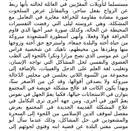
مستسلما لتأويلات المقرّبين في العائلة لحالته بأنها ربط
عن الزواج بفعل ساحر، وبالمقابل عرض السلحوت
صورة مضادة مقاومة للخرافة مغايرة في التعامل مع
المشكلة، وهي عروسته ليلى التي رفضت التفسيرات
المحيطة عن الحالة، وكذلك صورة عمر أخيها الذي قاوم
الخرافة قولا وفعلا، وأنهى أسطورة المشعوذة مبروكة
من حياة أخته والبلدة جمعاء، واسترجع حق أخته وزوجها
منها وطردها من محيطهم، ناهيك عن شخصية فراس
ابن عم موسى الذي نصح مرارا وتكرا باللجوء إلى الطب
العضوي والنفسي لحل المشاكل التي تواجه الإنسان،
وتغليب لغة العلم على الدجل والغيبيات، بالإضافة إلى
مجموعة من النّسوة اللاتي يجلسن في مجلس الدّجالة
مبروكة ولا يصدقن أقوالها، وقد كن من الأصغر سنّا،
وبهذا يكون الكاتب قد عالج مشكلة عويصة في المجتمع
بتوازن في الاستجابات حيالها، فكما يعمّ الجهل في نفوس
يعمّ النور في أخرى، ومن جهة أخرى ترى التكامل في
علاج المشكلة القديمة الجديدة في المجتمع بعرض
مفصل لموقف الدين الإسلامي من اللجوء إلى السحرة
والمشعوذين في حل المشاكل، وذلك عندما سأل أبو
موسى مفتي البلدة عن قضية ابنه وفتوى لجوئهم إلى