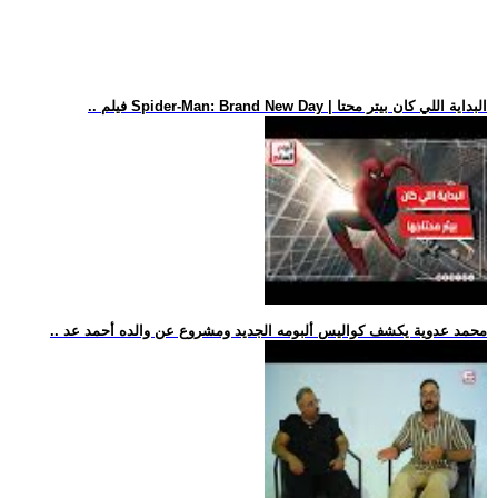
.. فيلم Spider-Man: Brand New Day | البداية اللي كان بيتر محتا
.. محمد عدوية يكشف كواليس ألبومه الجديد ومشروع عن والده أحمد عد