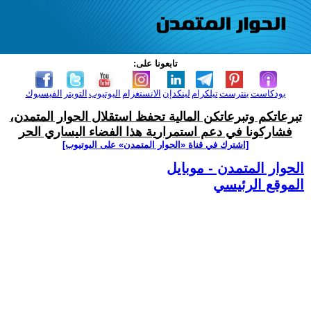
تابعونا على:
بودكاست
بنترست
تيلكرام
لينكدإن
الانستغرام
اليوتيوب
التويتر
الفيسبوك
تبرعاتكم وتبرعاتكن المالية تحفظ استقلال الحوار المتمدن،
فشاركونا في دعم استمرارية هذا الفضاء اليساري الحر
[اشترك في قناة ‫«الحوار المتمدن» على اليوتيوب]
الحوار المتمدن - موبايل
الموقع الرئيسي