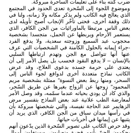
ضرب كنته بناء على تعليمات الساحرة مبروكة.
وموضوع اللجوء إلى السّحرة تعدى الحدود في المجتمع
الذي يعالج فيه الكاتب ولم يذكر مكانه ولا زمانه، ولنا في
ذلك وقفة أخرى، فحتى تأخّر الإنجاب أصبح تأويله لدى
بعض الناس مرتبطا بالماورائيات من الجن الكافر، الذي
يستعمر الأرحام ويربطها عن الحمل، متجسدا بشخصية
محجوب عبد السميع وزوجته سعدية، ولا يدفع الفرد
-جراء إيمانه بالحلول الكامنة في الشخصيات التي عرف
عنها أنها تتواصل مع الجن وتهدم ارتباطها السلبي
بالإنسان – لا يدفع النقود فحسب بل يصل الأمر إلى أن
يعتدى على حرمة جسده بدعوى العلاج، وقد عرض
الكاتب نماذج متعددة أخرى لدوافع لجوء الناس إلى
السحر، ومنها ربط بعض النسوة" ممثلة بشخصية مريم
المحمود" زوجها عن الزواج بغيرها عن طريق السّحر،
والذي كاد أن يودي بحياته عندما سمّمه، وقد وصل الأمر
لمعارضة الطب علانية عند بعض النماذج بتفسير مرض
الزهايمر عند الحاجة نفيسة، والتي شخصتها مبروكة بأن
في رأسها ميدان سباق من الجن الكافر، الذي يريد أن
يثنيها عن إيمانها في أخريات حياتها.
وقد حرص الكاتب على تصوير السّحرة الذين يدّعون أنهم
يحكمون الجنّ بأنهم فجرة ونصابون، ويستغلون أموال