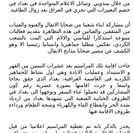
من خلال مندوبي وسائل الاعلام المتواجدة في بغداد في
خضم التغييرات التي تجري في العراق بعد زوال الطاغية.
أن مشاركة ابناء شعبنا من ضحايا الانفال والفتوة والفتيات
من المثقفين والفنانين في هذه التظاهرة بتقديم فعاليات
متنوعة استذكارا للمآسي والالام التي المت بالشعب
الكردي، تعكس مطلبا جماهيريا وانسانيا رئيسيا الا وهو
الكشف عن مصير ضحايا مذابح الانفال.
جاءت اقامة تلك المراسيم بعد عشرات السنين من القهر
و الاستبداد وعمليات الابادة وهي اول نشاط للجماهير
الكردية فى العاصمة العراقية، بغداد الذي حقق نجاحا
واسعا و جرت اقامتها بصورة عصرية رغم كون
المشاركين قد تحملوا عناء السفر وتوجهوا الى بغداد في
الظروف الحياتية الصعبة التي تشهدها بغداد من ازدياد
شدة الحر وانقطاع الماء والكهرباء وشحة الطعام ورداءة
ظروف الاقامة فيها.
يجدر بالذكر بانه تم تغطية المراسيم اعلاميا من قبل
الجهات الاعلامية التالية: فضائية نيل-سات، زد- دي- اف،