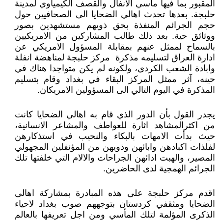
المقبور بما فيها مآسي الانفال والقصف الكيمياوي لمدينة
حلبجة. بعدها تحدث اهالي الضحايا الى الصحافيين حول
حجم الجرائم المنفذة بحق ذويهم مستشهدين بصور
ووثائق حية. بعد ذلك طالب المشاركين من الامريكيين
بالسماح لممثل عنهم بمقابلة المسؤول الامريكي عن
ادارة العراق لتسليمه مذكرة مركز حلبجة لمناهضة انفلة
وابادة الشعب الكردي، ولكونه لم يكن متواجدا هناك في
حينه، آثر ممثل المركز البقاء في بغداد وقام بتسليم
المذكرة في اليوم التالي الى المسؤولين الامريكان.
يجدر القول بأن الدور الذي قام به اهالي الضحايا كانت
من اكثرالمشاهد اثارة للعواطف والمشاعر الانسانية،
حيث بدأت الامهات بالبكاء والنحيب في استذكارهن
لفلذات اكبادهن وابائهن وذويهن من المؤنفلين المجهولي
المصير، والهبت ادائهن الجراحات والالام التي خلفتها تلك
الجرائم الهمجية لدى الحاضرين.
اقدم مركز حلبجة على هذه المبادرة بمشاركة اهالى
الضحايا ومثقفي كردستان بتوجههم صوب بغداد لاحياء
الذكرى المؤلمة لتلك المأسي ومن اجل تعريفها بالعالم