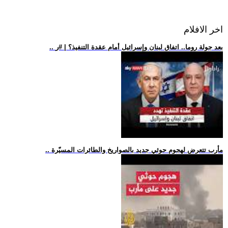
اخر الافلام
.. بعد جولة روما.. اتفاق لبنان وإسرائيل أمام عقدة التنفيذ؟ | #ر
.. مأرب تتعرض لهجوم حوثي جديد بالصواريخ والطائرات المسيّرة