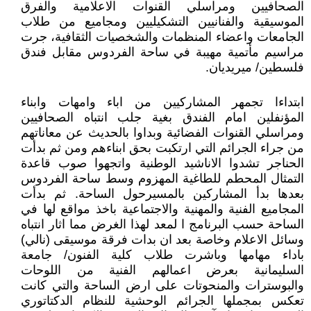
الصحافيين ومراسلي القنوات الاعلامية والفرق
الموسيقية والفنانيين التشكيليين ومجاميع من طلاب
الجامعات واعضاء المنظمات والشخصيات الثقافية، جرت
مراسيم مأتمية مهيبة في ساحة الفردوس مقابل فندق
فلسطين/ ميريديان.
ابتداءا تجمهر المشاركيين من اباء وامهات وابناء
المؤنفلين امام الفندق بغية جلب انتباه الصحافيين
ومراسلي القنوات الفضائية وبداوا بالحديث عن معاناتهم
من جراء الجرائم التي ارتكبت بحق ابناءهم ومن ثم بدأت
الحناجر تشدوا الاناشيد الوطنية واتجهوا صوب قاعدة
التمثال المحطم للطاغية المهزوم وسط ساحة الفردوس
بعدها بدأ المشاركين بالمسيرحول الساحة. ثم بدأت
المجاميع الفنية والمهنية والاجتماعية باخذ مواقع لها في
الساحة حسب البرنامج ا لمعد لهذا الغرض مما اثار انتباه
وسائل الاعلام وخاصة بعد ان بدات فرقة موسيقى (نالي)
باداء مهامها وباشرت طلاب كلية الفنون/ جامعة
السليمانية بعرض اعمالهم الفنية من اللوحات
والبوسترات والمنحوتات على ارض الساحة والتي كانت
تعكس بمجملها الجرائم الوحشية للنظام الدكتاتوري