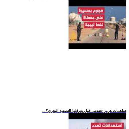
.. تفاهمات هرمز تتقدم.. فهل يعرقلها التصعيد البحري؟