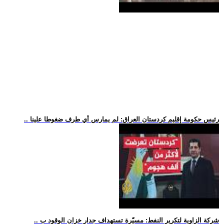
.. رئيس حكومة إقليم كردستان العراق: لم يمارس أي طرف ضغوطا علينا
.. شركة الزاوية لتكرير النفط: مسيّرة تستهداف جدار خزان الوقود ب