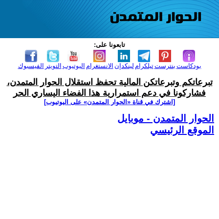
تابعونا على:
بودكاست
بنترست
تيلكرام
لينكدإن
الانستغرام
اليوتيوب
التويتر
الفيسبوك
تبرعاتكم وتبرعاتكن المالية تحفظ استقلال الحوار المتمدن،
فشاركونا في دعم استمرارية هذا الفضاء اليساري الحر
[اشترك في قناة ‫«الحوار المتمدن» على اليوتيوب]
الحوار المتمدن - موبايل
الموقع الرئيسي