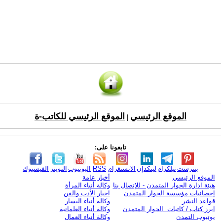
الموقع الرئيسي
الموقع الرئيسي للكاتب-ة
|
تابعونا على:
بنترست
تيلكرام
لينكدإن
الانستغرام
RSS
اليوتيوب
التويتر
الفيسبوك
الموقع الرئيسي
أخبار عامة
هيئة ادارة الحوار المتمدن - للإتصال بنا
وكالة أنباء المرأة
إحصائيات مؤسسة الحوار المتمدن
اخبار الأدب والفن
قواعد النشر
وكالة أنباء اليسار
ابرز كتاب / كاتبات الحوار المتمدن
وكالة أنباء العلمانية
يوتيوب التمدن
وكالة أنباء العمال