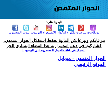
تابعونا على:
بودكاست
بنترست
تيلكرام
لينكدإن
الانستغرام
اليوتيوب
التويتر
الفيسبوك
تبرعاتكم وتبرعاتكن المالية تحفظ استقلال الحوار المتمدن،
فشاركونا في دعم استمرارية هذا الفضاء اليساري الحر
[اشترك في قناة ‫«الحوار المتمدن» على اليوتيوب]
الحوار المتمدن - موبايل
الموقع الرئيسي