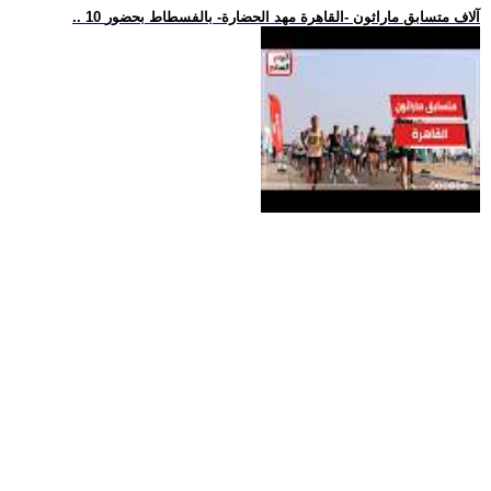
.. 10 آلاف متسابق ماراثون -القاهرة مهد الحضارة- بالفسطاط بحضور