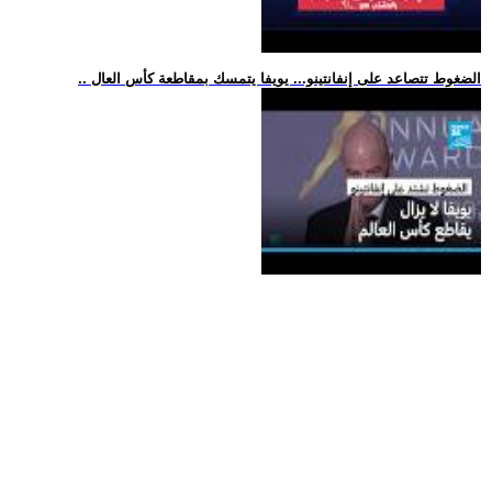
.. الضغوط تتصاعد على إنفانتينو... يويفا يتمسك بمقاطعة كأس العال