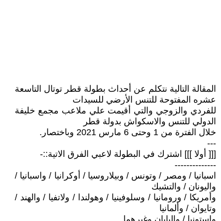
المقالة التالية نتكلم عن أحداث بطولة قطر توتال التاسعة
عشره المفتوحة للتنس الأرضي للسيدات
للفردي والزوجي والتي أقيمت علي ملاعب مجمع خليفة
الدولي للتنس والاسكواش بدولة قطر
خلال الفترة من 1 وحتى 6 مارس 2021 وباختصار.
---
[[[ أولا ]]] اشترك في البطولة لاعبي الفرق الاتية::-
--------------
اسبانيا / ومصر / وتونس / وبيلاروسيا / أوكرانيا / واسبانيا /
واليونان / والتشيك
وأمريكا / ورومانيا / وسلوفينيا / وهولندا / ولاتفيا / والهند /
وتايوان / وألمانيا
واستونيا / واليابان وغيرهما.