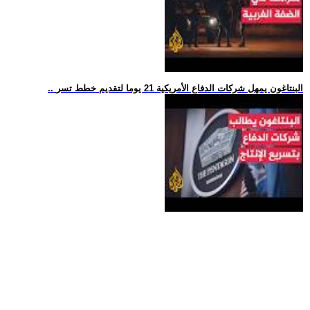
.. البنتاغون يمهل شركات الدفاع الأمريكية 21 يوما لتقديم خطط تسر