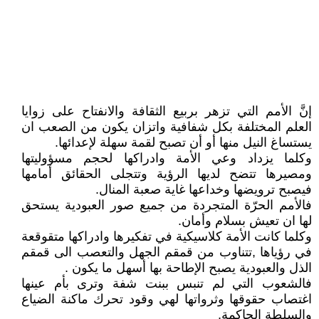
إنَّ الأمم التي تزهر بربيع الثقافة والانفتاح على زوايا
العلم المختلفة بكل شفافية واتزان يكون من الصعب ان
يستساغ النيل منها أو أن تصبح لقمة سهلة لإعدائها.
وكلما يزداد وعي الأمة وادراكها لحجم مسؤوليتها
ومصيرها تتضح لديها الرؤية وتتجلى الحقائق أمامها
فيصبح ترويضها وخداعها غاية صعبة المنال.
فالأمم الحرّة المتجردة من جميع صور العبودية يستحق
لها ان تعيش بسلام وأمان.
وكلما كانت الأمة كلاسيكية في تفكيرها وادراكها متقوقعة
في رؤياها ,تتناوب من قمقم الجهل والتعصب الى قمقم
الذل والعبودية يصبح الإطاحة بها أسهل ما يكون .
فالشعوب التي لم تنبس ببنت شفة وترى بأم عينها
اغتصاب حقوقها وثرواتها لهي وقود تحرك ماكنة الضياع
والسلطة الحاكمة.