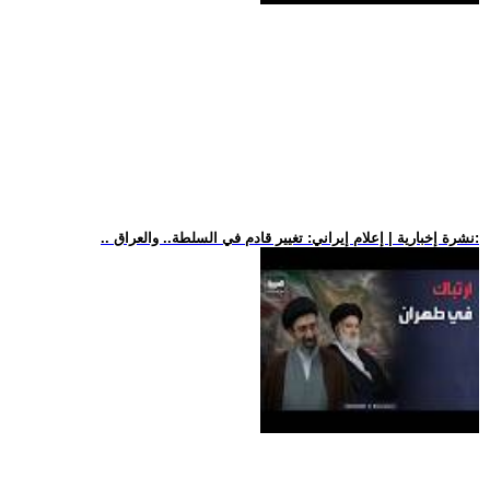
.. نشرة إخبارية | إعلام إيراني: تغيير قادم في السلطة.. والعراق: