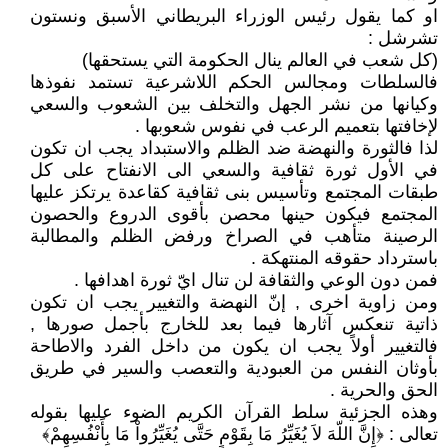
او كما يقول رئيس الوزراء البريطاني الأسبق ونستون
تشرشل :
(كل شعب في العالم ينال الحكومة التي يستحقها)
فالسلطات ومجالس الحكم اللاشرعية تستمد نفوذها
وكيانها من نشر الجهل والتخلف بين الشعوب والسعي
لإخافتها بتعميم الرعب في نفوس شعوبها .
لذا فالثورة والنهضة ضد الظلم والاستبداد يجب ان تكون
في الأول ثورة ثقافية والسعي الى الانفتاح على كل
طبقات المجتمع وتأسيس بنى ثقافية كقاعدة يرتكز عليها
المجتمع فيكون حينها محصن بأقوى الدروع والحصون
الرصينة متأهب في الصراخ ورفض الظلم والمطالبة
باسترداد حقوقه المنتهكة .
فمن دون الوعي والثقافة لن تنال ايّ ثورة اهدافها .
ومن زاوية اخرى , إنّ النهضة والتغيير يجب ان تكون
ذاتية تنعكس آثارها فيما بعد للخارج بأجمل صورها ,
فالتغيير أولاً يجب ان يكون من داخل الفرد والاطاحة
بأوثان النفس من العبودية والتعصب والسير في طريق
الحق والحرية .
وهذه الجزئية سلط القرآن الكريم الضوء عليها بقوله
تعالى : ﴿إِنَّ اللّهَ لاَ يُغَيِّرُ مَا بِقَوْمٍ حَتَّى يُغَيِّرُواْ مَا بِأَنْفُسِهِمْ﴾