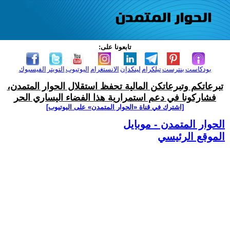
تابعونا على:
بودكاست
بنترست
تيلكرام
لينكدإن
الانستغرام
اليوتيوب
التويتر
الفيسبوك
تبرعاتكم وتبرعاتكن المالية تحفظ استقلال الحوار المتمدن،
فشاركونا في دعم استمرارية هذا الفضاء اليساري الحر
[اشترك في قناة ‫«الحوار المتمدن» على اليوتيوب]
الحوار المتمدن - موبايل
الموقع الرئيسي