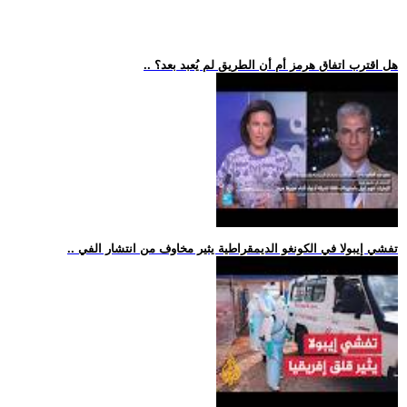
.. هل اقترب اتفاق هرمز أم أن الطريق لم يُعبد بعد؟
.. تفشي إيبولا في الكونغو الديمقراطية يثير مخاوف من انتشار الفي