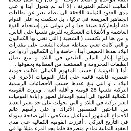
أساليب الحكم المتهرئة ، إلا أنه لم يتحول أبدا و على
مدى العقود الثمانية اللاحقة الى نظام يعبر عن تطلعات
الجماهير العريضة في تركيا ، بل تحكمت به على الدوام
فئة أوليغاركية ضيقة جدا و لم تتوانى عن إستخدام القوة
الغاشمة و الأنقلابات العسكرية لفرض نفسها على الناس.
و من هنا لم تكتسب ( الشعبية ) التي تغنى بها الكماليون
و التي كانت تعني ببساطة سيادة الشعب على مقدرات
البلاد بعدها الحقيقي أبدأ ، خاصة و أن الكماليين أردوا من
ورائها إنكار التمايز الطبقي في البلاد و منع نضال
الطبقات المحرومة و المستغلة من المطالبة بحقوقها .
أما ( القومية ) حسب المفهوم الكمالي فكانت قومية
عنصرية فاشية قائمة على إنكار القوميات الأخرى في
البلاد ، و التي بلغ عددها حسب الأحصائيات الرسمية
التركية نفسها 28 قومية و أقلية أثنية . وبررت القومية
الكمالية اللجوء الى أبشع الوسائل لصهر و إبادة القوميات
الغير تركية في البلاد و التي تحولت على حد تعبير العديد
من الباحثين المنصفين الأتراك و على رأسهم عالم
الأجتماع المشهور أسماعيل بيشكجي ، الى صفحة سوداء
في التاريخ التركي . أفرزت القومية الكمالية على مدى
العقود الثمانية نماذج متطرفة قلما يجد المرء مثيلا لها في