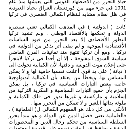
حياة التحرر من الأضطهاد القومي التي يعيشها منذ عام
1991 في جزء مهم من كوردستان العراق بحياة العبودية
في ظل نظام مشابه للنظام الكمالي العنصري في تركيا
؟
كانت ( الدولتية ) في المذهب الكمالي تعني سيطرة
الدولة و تحكمها بالأقتصاد الوطني . ولم تشهد تركيا
التطور الأقتصادي إلا بعد التحرر من قيود الساسات
الأقتصادية الموجهة و لم يبقى أثر يذكر من الدولتية في
تركيا . ومع أن تركيا تنتهج منذ ثمانينات القرن الماضي
سياسة السوق المفتوحة ، إلا أن أحدا في تركيا لايتجرأ
على إعلان موت الدولتية و دفنها، لأن الكمالية تحولت الى
( ديانة ) على يد قوى أعلنت نفسها حامية لها و لا يمكن
المساس بها. ويخطأ من يعتقد بأن الكمالية آيديولوجية
خاصة ببعض التيارات السياسية في تركيا ، بل يمكن
الجزم بأن جميع التيارات السياسية و الفكرية التركية من
إسلامية و ماركسية و غيرها تدور في فلك الكمالية و
ملوثة بدائها اللعين و لا تتمكن من التحرر منها .
الأنكى من كل ذلك هو المفهوم الكمالي ل( العلمانية ) .
فالعلمانية تعني فصل الدين عن الدولة و هو مبدأ يحرر
السلطة السياسية من تحكم رجال الدين و المحظورات
الدينية و يحافظ في الوقت نفسه على قدسية المعتقدات