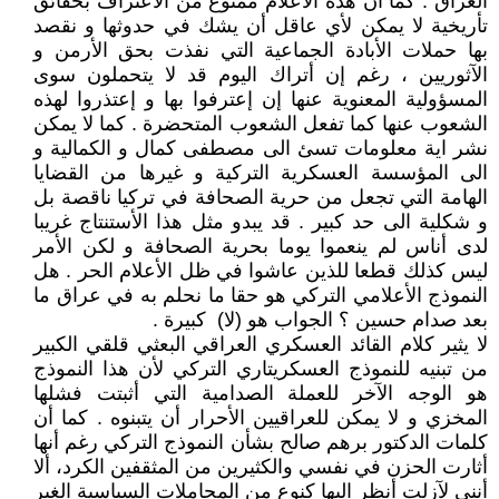
العراق . كما أن هذه الأعلام ممنوع من الأعتراف بحقائق
تأريخية لا يمكن لأي عاقل أن يشك في حدوثها و نقصد
بها حملات الأبادة الجماعية التي نفذت بحق الأرمن و
الآثوريين ، رغم إن أتراك اليوم قد لا يتحملون سوى
المسؤولية المعنوية عنها إن إعترفوا بها و إعتذروا لهذه
الشعوب عنها كما تفعل الشعوب المتحضرة . كما لا يمكن
نشر اية معلومات تسئ الى مصطفى كمال و الكمالية و
الى المؤسسة العسكرية التركية و غيرها من القضايا
الهامة التي تجعل من حرية الصحافة في تركيا ناقصة بل
و شكلية الى حد كبير . قد يبدو مثل هذا الأستنتاج غريبا
لدى أناس لم ينعموا يوما بحرية الصحافة و لكن الأمر
ليس كذلك قطعا للذين عاشوا في ظل الأعلام الحر . هل
النموذج الأعلامي التركي هو حقا ما نحلم به في عراق ما
بعد صدام حسين ؟ الجواب هو (لا) كبيرة .
لا يثير كلام القائد العسكري العراقي البعثي قلقي الكبير
من تبنيه للنموذج العسكريتاري التركي لأن هذا النموذج
هو الوجه الآخر للعملة الصدامية التي أثبتت فشلها
المخزي و لا يمكن للعراقيين الأحرار أن يتبنوه . كما أن
كلمات الدكتور برهم صالح بشأن النموذج التركي رغم أنها
أثارت الحزن في نفسي والكثيرين من المثقفين الكرد، ألا
أنني لآزلت أنظر اليها كنوع من المجاملات السياسية الغير