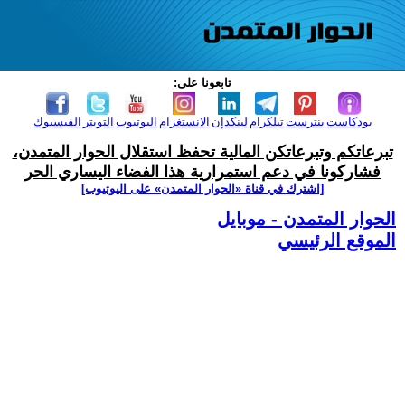
تابعونا على:
بودكاست
بنترست
تيلكرام
لينكدإن
الانستغرام
اليوتيوب
التويتر
الفيسبوك
تبرعاتكم وتبرعاتكن المالية تحفظ استقلال الحوار المتمدن،
فشاركونا في دعم استمرارية هذا الفضاء اليساري الحر
[اشترك في قناة ‫«الحوار المتمدن» على اليوتيوب]
الحوار المتمدن - موبايل
الموقع الرئيسي