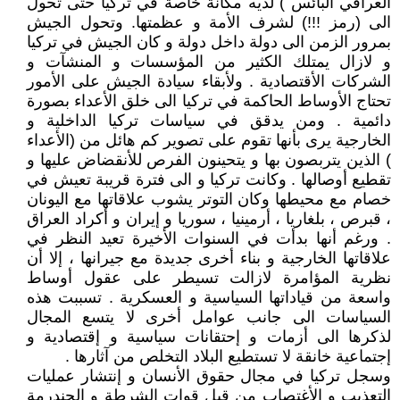
العراقي البائس ) لديه مكانة خاصة في تركيا حتى تحول
الى (رمز !!!) لشرف الأمة و عظمتها. وتحول الجيش
بمرور الزمن الى دولة داخل دولة و كان الجيش في تركيا
و لازال يمتلك الكثير من المؤسسات و المنشآت و
الشركات الأقتصادية . ولأبقاء سيادة الجيش على الأمور
تحتاج الأوساط الحاكمة في تركيا الى خلق الأعداء بصورة
دائمية . ومن يدقق في سياسات تركيا الداخلية و
الخارجية يرى بأنها تقوم على تصوير كم هائل من (الأعداء
) الذين يتربصون بها و يتحينون الفرص للأنقضاض عليها و
تقطيع أوصالها . وكانت تركيا و الى فترة قريبة تعيش في
خصام مع محيطها وكان التوتر يشوب علاقاتها مع اليونان
، قبرص ، بلغاريا ، أرمينيا ، سوريا و إيران و أكراد العراق
. ورغم أنها بدأت في السنوات الأخيرة تعيد النظر في
علاقاتها الخارجية و بناء أخرى جديدة مع جيرانها ، إلا أن
نظرية المؤامرة لازالت تسيطر على عقول أوساط
واسعة من قياداتها السياسية و العسكرية . تسببت هذه
السياسات الى جانب عوامل أخرى لا يتسع المجال
لذكرها الى أزمات و إحتقانات سياسية و إقتصادية و
إجتماعية خانقة لا تستطيع البلاد التخلص من آثارها .
وسجل تركيا في مجال حقوق الأنسان و إنتشار عمليات
التعذيب و الأغتصاب من قبل قوات الشرطة و الجندرمة