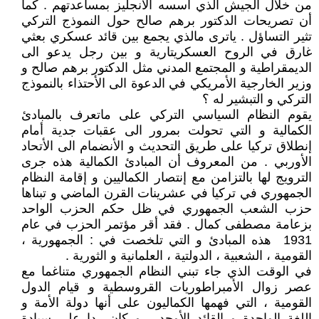
من خلال الجيش الذي أسسه الأنجليز بمساعدتهم . كما
أن تصريحات الدكتور برهم صالح حول النموذج التركي
تثير التساؤل . ياترى مالذي يجمع بين قائد عسكري بعثي
غارق في الروح العسكريتارية و بين رجل يدعو الى
الديمقراطية و المجتمع المدني مثل الدكتور برهم صالح و
وزير الخارجية الأمريكي في الدعوة الى الأحتذاء بالنموذج
التركي و التبشير له ؟
يقوم النظام السياسي التركي على ماتعرف بالمبادئ
الكمالية و التي تحولت بمرور الى عقبات جدية أمام
إنطلاق تركيا على طريق التحديث و الأنضمام الى الأتحاد
الأوربي . من المعروف أن المبادئ الكمالية هذه جرى
الترويج لها بالتزامن مع إنتصار الكماليين و إقامة النظام
الجمهوري في تركيا في عشرينات القرن الماضي و تبناها
حزب الشعب الجمهوري في ظل حكم الحزب الواحد
بزعامة مصطفى كمال . فقد أقر مؤتمر الحزب في عام
1931 هذه المبادئ و التي تلخصت في : الجمهورية ،
القومية ، الشعبية ، الدولتية ، العلمانية و الثورية .
في الوقت الذي جاء تبني النظام الجمهوري متناغما مع
عصر زوال الأمبراطوريات القروسطية و قيام الدول
القومية ، التي فهمها الكماليون على أنها دولة الأمة و
اللغة الواحدة و القائد الأوحد، و كان ردا على سيادة