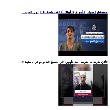
.. مستشارة سياسية أمريكية: أيباك أخفقت بإسقاط عبدول السيد
.. فادي بدرية لـ-العربية- بعد ظهوره في مقطع فيديو يوحي باستهداف