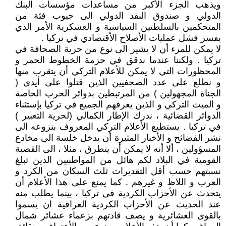
ويذهب الجزء الأكبر من مساعدات مؤسسات البنك
الدولي و صندوق النقد الدولي الى جيوب فئة من
المتحكمين بالسلطتين السياسية و العسكرية الأمر الذي
يفسر فشل عمليات الأصلاح الأقتصادي في تركيا .
لا يمكن للمرء أن لا يشير الى نوع من حرية الصحافة في
تركيا . ولكننا عندما ندقق في حزمة الخطوط الحمر و
المحظورات التي لا يمكن للأعلام التركي أن يتقرب منها
و نطلع على عدد الصحفيين الذين قتلوا على أيدي (
الجناة المجهولين ) من المرتبطين بدوائر الحرب الخاصة
و الميت التركي و الذين يعرفهم الجميع في تركيا بإستثناء
الدوائر القضائية ، ندرك الإطار الكمالي (لحرية التعبير )
في تركيا . يستطيع الأعلام التركي المعروف بنزوعه الى
نشر الفضائح و الأخبار المثيرة أن يدخل خلسة الى مخادع
المسؤولين ، ألا أنه لا يمكن أن يتطرق ، مثلا ، الى القضية
القومية في البلاد لكم هائل من المواطنيين الذين تبلغ
نسبتهم حسب أقل التقديرات ثلث السكان من الكرد و
العرب و اللاظ و غيرهم . كما يمنع على هذا الأعلام أن
يتحدث عن الأحزاب الكردية في تركيا ، بينما يطلب منه
عند الحديث عن الأحزاب الكردية العراقية ان يسموا
بالقوى العشائرية و يصف قادتهم بزعماء عشائر شمال