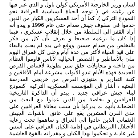
لسان وزير الخارجية الأمريكي كولن باول و الذي عبر فيها
عن رغبته في ( توجه الحياة السياسية العراقية نحو
النموذج التركي ). كما أن أحد العسكريين الكبار من الذين
خدموا في صفوف جيش صدام حتى عام 1996 و يبدو أنه
أراد القفز الى السلطة من خلال إنقلاب عسكري ، فيما
إذا كان ما يزعمه صحيحا و نعرف بأن كل من فكر
بالتخلص من صدام حسين ووقع في يده لم يحلم بالبقاء
على قيد الحياة لأكثر من عدة أيام وعلى كل فعراق اليوم
ملئ بالأساطير و القصص الخيالية لأناس قاوموا النظام
من داخله و محاولات خلق سير بطولية لأقتناص الفرص
الجديدة فهذه الأيام تبدو الأبواب مشرعة أمام الأفاقين و
كتبة التقارير و منتهزي الفرص من خريجي المدرسة
البعثية ، أشار الى المؤسسة العسكرية التركية كنموذج
لبناء جيش عراقي جديد . يبدو أن الذاكرة التاريخية
للعراقيين و بخاصة من الذين عملوا مع البعث من
الضحالة بأنهم لم يدركوا بأن سبب معاناة العراقيين على
مدى القرن العشرين يقع على عاتق باشوات الجيش
العثماني الذين عادوا الى العراق و ساهموا تحت رعاية
الأحتلال االبريطاني في إقامة الكيان العراقي على أسس
غير عادلة و تحكموا بهذا الكيان و مقدراته بالقوة الغاشمة