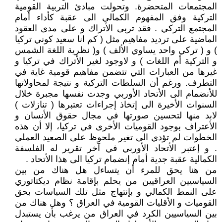
المجتمعات المتحضرة. وتحولت مبادئ التربية القومية
التركية وفق المفهوم الكمالي الى عقبة كأداء أمام
المجتمع التركي . فقد تربى الأتراك و على مدى العقود
الماضية على ترديد مفاهيم مثل ( كم انا سعيد كوني تركيا
) و ( تركي واحد يساوي الألف ) و( نظرية اللغة الشمس
و التركية أم اللغات ) و لاوجود لغير الأتراك في تركيا و
غيرها من العبارات التي تتضمن مفاهيم قومية غاية في
التطرف. ورغم أن السلطات التركية و نتيجة لمحاولاتها
للأنضمام الى الأتحاد الأوربي وجدت نفسها مجبرة خلال
السنوات الأخيرة الى إتخاذ إجراءات تعتبرها ( تنازلات )
لابد منها لتحسين صورتها في مجال حقوق الأنسان و
الأعتراف بوجود القوميات الأخرى في تركيا، إلا أن هذه
الخطوات لم تؤدي الى تغير ملحوظ على الصعيد العملي
. و إعتبر الأتحاد الأوربي في آخر تقرير له الفلسفة
الكمالية عقبة جدية أمام إنضمام تركيا الى هذا الأتحاد .
من هنا يحق للمرء أن يتساءل هل هناك من بين
السياسيين العراقيين من يحلم بإقامة نظام ديكتاتوري
على النمط الكمالي و بإنتهاج مثل تلك السياسات بحق
القوميات و الأقليات القومية في العراق ؟ وهل هناك من
بين السياسيين الكرد في العراق من يرغب بأن يستبدل