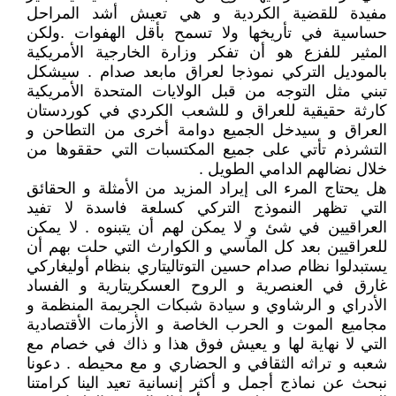
مفيدة للقضية الكردية و هي تعيش أشد المراحل
حساسية في تأريخها ولا تسمح بأقل الهفوات .ولكن
المثير للفزع هو أن تفكر وزارة الخارجية الأمريكية
بالموديل التركي نموذجا لعراق مابعد صدام . سيشكل
تبني مثل التوجه من قبل الولايات المتحدة الأمريكية
كارثة حقيقية للعراق و للشعب الكردي في كوردستان
العراق و سيدخل الجميع دوامة أخرى من التطاحن و
التشرذم تأتي على جميع المكتسبات التي حققوها من
خلال نضالهم الدامي الطويل .
هل يحتاج المرء الى إيراد المزيد من الأمثلة و الحقائق
التي تظهر النموذج التركي كسلعة فاسدة لا تفيد
العراقيين في شئ و لا يمكن لهم أن يتبنوه . لا يمكن
للعراقيين بعد كل المآسي و الكوارث التي حلت بهم أن
يستبدلوا نظام صدام حسين التوتاليتاري بنظام أوليغاركي
غارق في العنصرية و الروح العسكريتارية و الفساد
الأدراي و الرشاوي و سيادة شبكات الجريمة المنظمة و
مجاميع الموت و الحرب الخاصة و الأزمات الأقتصادية
التي لا نهاية لها و يعيش فوق هذا و ذاك في خصام مع
شعبه و تراثه الثقافي و الحضاري و مع محيطه . دعونا
نبحث عن نماذج أجمل و أكثر إنسانية تعيد الينا كرامتنا