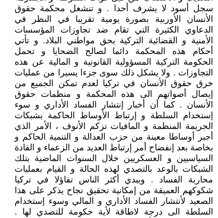
سجل أسود لا يشرف أحدا . و تنشغل محكمة حقوق
الأنسان الأوربية بصورة يومية تقريبا في النظر في
الدعاوي الكثيرة التي تقام ضد تجاوزات المؤسسات
الأمنية و القضائية التركية بحق مواطني البلاد. و تأتي
أحكام هذه المحكمة دائما لصالح الضحايا و تحمل
الحكومة التركية المسؤولية القانونية و المالية عن هذه
التجاوزات . ولا يشكل ذلك سوى جزءا يسيرا من عمليات
خرق حقوق الأنسان في تركيا لعدم تمكن الجميع من
إيصال أصواتهم الى هذه المحكمة و منظمات حقوق
الأنسان . كما أن أخبار إنتشار الفساد الأداري و سوء
إستخدام السلطة و إرتباط الأوساط الحاكمة بشبكات
الجريمة المنظمة و المافيات تزكم الأنوف ، الأمر الذي
أجبر أوساطا معينة من حزب العدالة و التنمية الحاكم و
بخاصة بعد إنفضاح أمر إرتباط العديد من الزعماء و القادة
السياسيين و العسكريين خلال السنوات الماضية بتلك
الشبكات بالوعد بالتصدي لهذه الحالة و القيام بعمليات
محاربة الفساد . ويبدي أكثر الناس تفاؤلا في تركيا
شكوكهم العميقة من إمكانية تحقيق نجاح يذكر على هذا
الصعيد لأنتشار الفساد الأداري و المالي وسوء إستخدام
السلطة الى درجة لاطاقة لأية حكومة للتصدي لها .