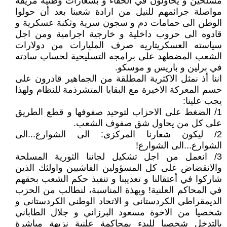
مسلحين و يحاولون في الخفاء و بشعارات"وطنية"مزيفة
مواصلة جرائمهم للنيل من ارادة شعبنا بعد أن حولوا
الوطن الى حمامات دم و سجون سرية وثكنة عسكرية و
قادوه الى حروب داخلية و خارجية اجرامية ومن اجل
سياسته العسكريتاريه صرف المليارات من دولارات
الشعب المضطهد على برامجه التسليحية لحساب سادته
في برلين و باريس و موسكو.
اننا أذ نمثل الاكثرية المطلقة من الجماهير قادرون على
حسم المعركة الاخيرة مع البقايا المتشرذمة للنظام ولهذا
يجب علينا:
1/ الضغط على الاحزاب لتوحيد صفوفها و قطع الطريق
على كل من يحاول شق صفوف الشعب.
2/ ليكون شعارنا المركزى: الى الشوارع...الى
الشوارع...الى الشوارع!
3/ انعمل من اجل تشكيل لجاننا الثورية المسلحة
والانقضاض على كل المسؤولين الفاشيين واولئك الذين
شاركوا في أعتقالنا و تعذيبنا و تنفيذ حكم الشعب بحقهم
في المحاكم العلنية! وبهذة المناسبة، لنطالب من الحزب
الديمقراطي الكردستانى و الاتحاد الوطني الكردستانى و
شخصيا من الاخوة مسعود البرزاني و جلال الطاباني
بالتدخل شخصيا للبدء بمحاكمة علنية نزيهة مباشرة