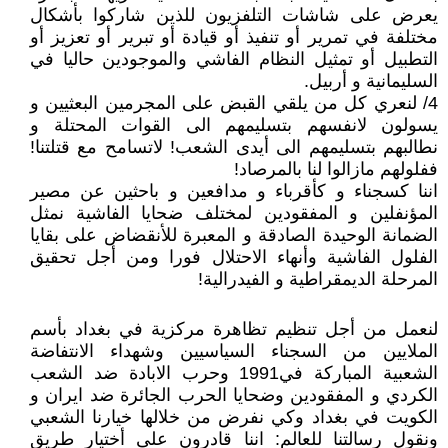
يعرض على شاشات التلفزيون للذين شاركوا بأشكال
مختلفة في تمرير أو تنفيذ أو قيادة أو تبرير أو تعزيز أو
التطبيل أو تمثيل النظام الفاشي والموجودين حاليا في
السليمانية و أربيل.
4/ لنعري كل من يلقي القبض على المجرمين البعثيين و
يسولون لانفسهم بتسليمهم الى القوات المحتلة و
نطالبهم بتسليمهم الى أيدى الشعب! لاتسامح مع قتلتنا!
ففلولهم مازالوا لنا بالمرصاد!
اننا كسجناء و كأقرباء و مدافعين و باحثين عن مصير
المؤنفلين و المفقودين لمختلف ضحايا الفاشية نمثل
الضمانة الوحيدة الصادقة و المعبرة للأنقضاض على بقايا
الفلول الفاشية وأنهاء الاحتلال فورا ومن أجل تحقيق
المرحلة الديمقراطية و الفيدرالية!
لنعمل من أجل تنظيم تظاهرة مركزية في بغداد بأسم
الملايين من السجناء السياسيين وشهداء الانتفاضة
الشعبية المباركة في1991 وحرب الابادة ضد الشعب
الكردي و المفقودين وضحايا الحرب الجائرة ضد ايران و
الكويت في بغداد وكي نفرض من خلالها خيارنا الشعبي
ونقول رسالتنا للعالم: اننا قادرون على أختيار طريق