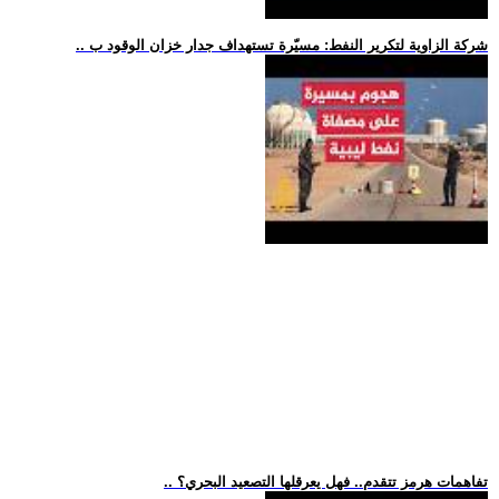
.. شركة الزاوية لتكرير النفط: مسيّرة تستهداف جدار خزان الوقود ب
.. تفاهمات هرمز تتقدم.. فهل يعرقلها التصعيد البحري؟