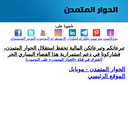
تابعونا على:
بودكاست
بنترست
تيلكرام
لينكدإن
الانستغرام
اليوتيوب
التويتر
الفيسبوك
تبرعاتكم وتبرعاتكن المالية تحفظ استقلال الحوار المتمدن،
فشاركونا في دعم استمرارية هذا الفضاء اليساري الحر
[اشترك في قناة ‫«الحوار المتمدن» على اليوتيوب]
الحوار المتمدن - موبايل
الموقع الرئيسي