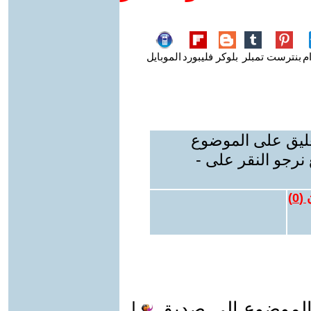
م
بنترست
تمبلر
بلوكر
فليبورد
الموبايل
عليق على الموضوع
نرجو النقر على -
 (
0
)
الموضوع الى صديق
|