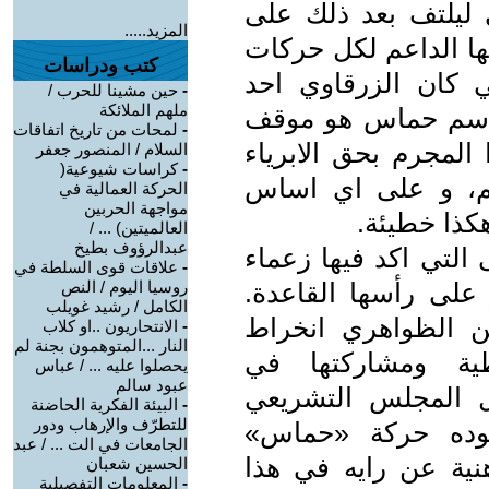
ليلتف بعد ذلك على
المزيد.....
ها الداعم لكل حركات
كتب ودراسات
تي كان الزرقاوي احد
-
حين مشينا للحرب /
ملهم الملائكة
 باسم حماس هو موقف
-
لمحات من تاريخ اتفاقات
 المجرم بحق الابرياء
السلام / المنصور جعفر
-
كراسات شيوعية(
هم، و على اي اساس
الحركة العمالية في
مواجهة الحربين
كذا خطيئة.
العالميتين) ... /
عبدالرؤوف بطيخ
التي اكد فيها زعماء
-
علاقات قوى السلطة في
 على رأسها القاعدة.
روسيا اليوم / النص
الكامل / رشيد غويلب
أيمن الظواهري انخراط
-
الانتحاريون ..او كلاب
النار ...المتوهمون بجنة لم
ية ومشاركتها في
يحصلوا عليه ... / عباس
عبود سالم
ل المجلس التشريعي
-
البيئة الفكرية الحاضنة
للتطرّف والإرهاب ودور
وده حركة «حماس»
الجامعات في الت ... / عبد
نية عن رايه في هذا
الحسين شعبان
-
المعلومات التفصيلية