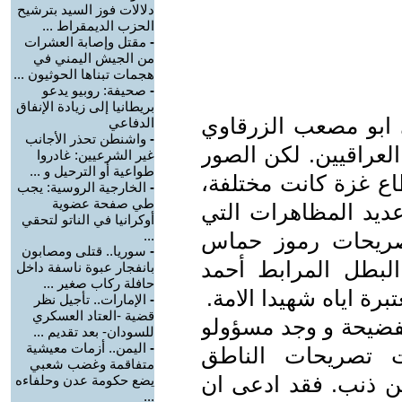
دلالات فوز السيد بترشيح
الحزب الديمقراط ...
-
مقتل وإصابة العشرات
من الجيش اليمني في
هجمات تبناها الحوثيون ...
-
صحيفة: روبيو يدعو
بريطانيا إلى زيادة الإنفاق
ي ابو مصعب الزرقاوي
الدفاعي
-
واشنطن تحذر الأجانب
لعراقيين. لكن الصور
غير الشرعيين: غادروا
طواعية أو الترحيل و ...
طاع غزة كانت مختلفة،
-
الخارجية الروسية: يجب
طي صفحة عضوية
يد المظاهرات التي
أوكرانيا في الناتو لتحقي
صريحات رموز حماس
...
-
سوريا.. قتلى ومصابون
البطل المرابط أحمد
بانفجار عبوة ناسفة داخل
حافلة ركاب صغير ...
رة اياه شهيدا الامة.
-
الإمارات.. تأجيل نظر
قضية -العتاد العسكري
الفضيحة و وجد مسؤولو
للسودان- بعد تقديم ...
-
اليمن.. أزمات معيشية
تصريحات الناطق
متفاقمة وغضب شعبي
 ذنب. فقد ادعى ان
يضع حكومة عدن وحلفاءه
...