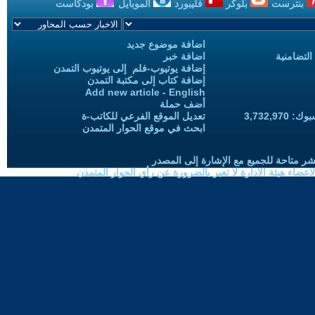
بنترست
بلوكر
فليبورد
الموبايل
بودكاست
اضافة موضوع جديد
التضامنية
اضافة خبر
إضافة يوتيوب-فلم إلى يوتيوب التمدن
إضافة كتاب إلى مكتبة التمدن
Add new article - English
أضف حملة
3,732,97
تعديل الموقع الفرعي للكاتب-ة
ابحث في موقع الحوار المتمدن
شر متاحة للجميع مع الإشارة إلى المصدر
ضاء هيئة الادارة لا تعبر بالضرورة عن رأي الحوار المتمدن