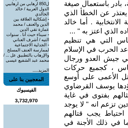
 بادر باستعمال صيغة
ل850 ارهابي من ارهابيي
الدول العربية / خالد
 يعتذر عن الخطأ الذي
الخالدي
-
إشكالية العلاقة بين
لانتخابية . أما خالد
الدين والعنف / محمد
الذي اعتز به " ...
عمارة تقي الدين
-
سيناء حيث أنا . سنوات
اس التي هي تنظيم
التيه / أشرف العناني
-
الجدلية الاجتماعية
عد الحرب في الإسلام
لممارسة العنف المسلح
والإرهاب بالتطبيق عل ... /
 في جيش العدو ورجال
محمد عبد الشفيع عيسى
ماس ، كجميع حركات
المزيد.....
تل الأعمى على أوسع
المعجبين بنا على
وّدها يوسف القرضاوي
الفيسبوك
الهم بفتوى في غاية
3,732,970
ين تزعم انه " لا يوجد
 احتياط يجب قتالهم
ا في ذلك الأجنة في