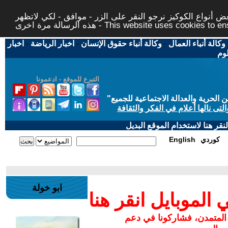
 أنواع الكوكيز نرجو النقر على الزر - موافق - لكي لاتظهر
This website uses cookies to ensure you ge
وكالة أنباء العمال
-
وكالة أنباء حقوق الإنسان
-
اخبار الرياضة
-
اخبار
لوم
التبرع للموقع - ادعمونا
حرية والعدالة الاجتماعية للجميع
"
تى نالها أعلام في الفكر والثقافة
قر هنا لاستخدام الموقع البديل
كوردي
English
ابو خولة
لموبايل انقر هنا
 المتمدن، فشاركونا في دعم