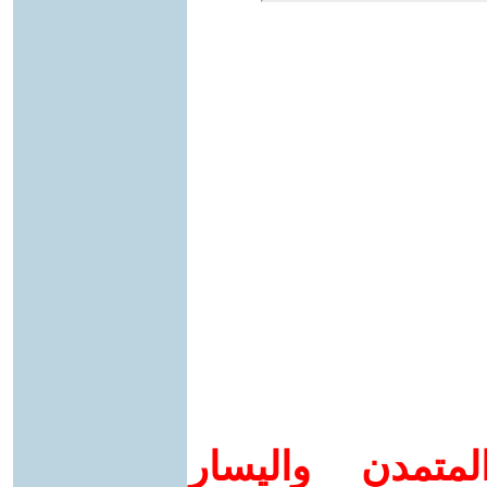
متمدن واليسار