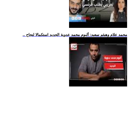
.. محمد علام وهيثم سعيد: ألبوم محمد عدوية الجديد استكمالا لنجاح