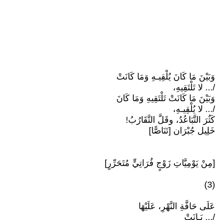
وَبَيْنَ مَا كَانَ يُلْقِيـهِ وَمَا كَانَتْ
/... لا تَلْتَقِيهِ،
وَبَيْنَ مَا كَانَتْ تَلْتَقِيهِ وَمَا كَانَ
/... لا يُلْقِيـهِ،
كَثُرَ التَّبَاعُدُ، وقَلَّ التَّقَارُبُ!
خَلِيل جُبْرَان [تَنَاصًّا]
[مِنْ يَوْمِيَّاتِ زَوْجٍ فُرَاتِيٍّ مُتَحَرِّرٍ]
(3)
عَلَى حَافَّةِ النَّهْرِ، عَلَيْهَا
/... بَـانَتْ