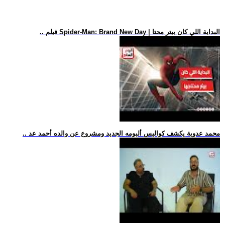
.. فيلم Spider-Man: Brand New Day | البداية اللي كان بيتر محتا
.. محمد عدوية يكشف كواليس ألبومه الجديد ومشروع عن والده أحمد عد