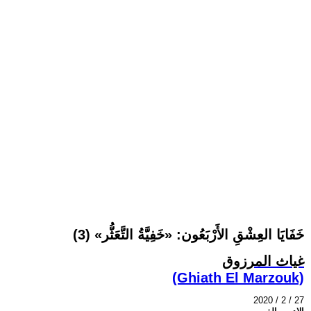
خَفَايَا العِشْقِ الأَرْبَعُون: «خَفِيَّةُ التَّعَثُّر» (3)
غياث المرزوق
(Ghiath El Marzouk)
2020 / 2 / 27