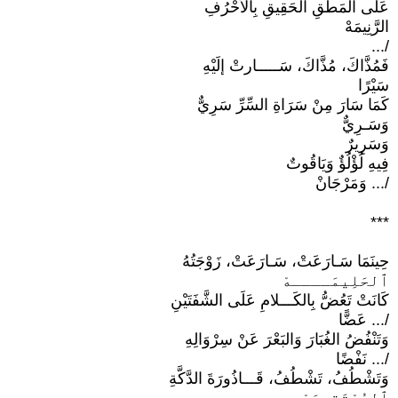
عَلى المَطْقِ الحَقِيقِ بِالأَحْرُفِ
الرَّنِيمَهْ
/...
فَمُذَّاكَ، مُذَّاكَ، سَـــــارتْ إلَيْهِ
سَيْرًا
كَمَا سَارَ مِنْ سَرَاةِ السِّرِّ سَرِيٌّ
وَسَـرِيٌّ
وَسَرِيرٌ
فِيهِ لُؤْلُؤٌ وَيَاقُوتٌ
/... وَمَرْجَانْ
***
حِينَمَا سَـارَعَتْ، سَـارَعَتْ، زَوْجَتُهُ
ٱلحَلِيمَــــهْ
كَانَتْ تَعُضُّ بِالكَـــلامِ عَلَى الشَّفَتَيْنِ
/... عَضًّا
وَتَنْفُضُ الغُبَارَ وَالبَعْرَ عَنْ سِرْوَالِهِ
/... نَفْضًا
وَتَشْطُفُ، تَشْطُفُ، قَـــاذُورَةَ الدَّكَّةِ