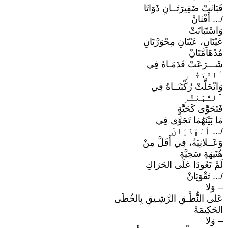
فَبَانَتْ ضَفِيرَتَــانِ ذَوَاتَا
/... أَفْنَانْ
وَاسْتَبَانَتْ
عَيْنَانِ، عَيْنَانِ مِحْوَرَّتَانِ
مُدْهَامَّتَانْ
شَـــرَعَتْ قَدَمَـاهُ فِي
ٱلتَّعَثُّـر
وَانْحَلَّتْ رُكْبَتَــاهُ فِي
ٱلتَّبَعْثُر
فَتَحَوَّى كَحَيَّةٍ
مَا بَيْنَهُمَا تَحَوَّى فِي
/... ٱلهَذَيَانْ
وَعَــلانِيَةً، فِي أَقَلَّ مِنْ
هُنَيهَةٍ سَحِيَّةٍ
لَمْ تَعُودَا عَلَى الحَرَاكِ
/... تَقْوَيَانْ
– وَلا
عَلى النُّطْـقِ الرَّشِـيقِ بِالخُطَى
الحَكِيمَهْ
– وَلا