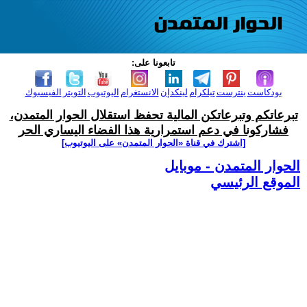
تابعونا على:
بودكاست
بنترست
تيلكرام
لينكدإن
الانستغرام
اليوتيوب
التويتر
الفيسبوك
تبرعاتكم وتبرعاتكن المالية تحفظ استقلال الحوار المتمدن،
فشاركونا في دعم استمرارية هذا الفضاء اليساري الحر
[اشترك في قناة ‫«الحوار المتمدن» على اليوتيوب]
الحوار المتمدن - موبايل
الموقع الرئيسي