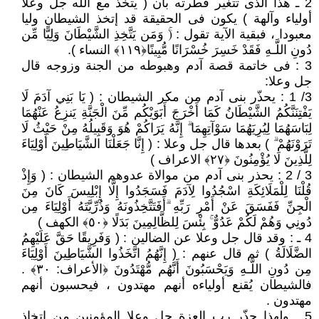
2 ـ هذا الذى تتغير فطرته بأن ( يتخذ مع الله جل وعلا
أولياء وآلهة ) يكون فى الحقيقة قد إتخذ الشيطان وليا
معبودا ، فبقية الآية تقول : (ۚ وَمَن يَتَّخِذِ الشَّيْطَانَ وَلِيًّا مِّن
دُونِ اللَّـهِ فَقَدْ خَسِرَ خُسْرَانًا مُّبِينًا﴿١١٩﴾ النساء ).
3 : فى خاتمة قصة آدم وهبوطه من الجنة وزوجه قال
جل وعلا:
3/ 1 : يحذّر بنى آدم من مكر الشيطان : ( يَا بَنِي آدَمَ لَا
يَفْتِنَنَّكُمُ الشَّيْطَانُ كَمَا أَخْرَجَ أَبَوَيْكُم مِّنَ الْجَنَّةِ يَنزِعُ عَنْهُمَا
لِبَاسَهُمَا لِيُرِيَهُمَا سَوْآتِهِمَا ۗ إِنَّهُ يَرَاكُمْ هُوَ وَقَبِيلُهُ مِنْ حَيْثُ لَا
تَرَوْنَهُمْ ۗ ) بعدها قال جل وعلا : ( إِنَّا جَعَلْنَا الشَّيَاطِينَ أَوْلِيَاءَ
لِلَّذِينَ لَا يُؤْمِنُونَ ﴿٢٧﴾ الاعراف )
3 / 2 : يحذر بنى آدم من موالاة عدوهم الشيطان : ( وَإِذْ
قُلْنَا لِلْمَلَائِكَةِ اسْجُدُوا لِآدَمَ فَسَجَدُوا إِلَّا إِبْلِيسَ كَانَ مِنَ
الْجِنِّ فَفَسَقَ عَنْ أَمْرِ رَبِّهِ ۗأَفَتَتَّخِذُونَهُ وَذُرِّيَّتَهُ أَوْلِيَاءَ مِن
دُونِي وَهُمْ لَكُمْ عَدُوٌّ ۚ بِئْسَ لِلظَّالِمِينَ بَدَلًا ﴿٥٠﴾ الكهف )
4 ـ : وقد قال جل وعلا عن الضالين : ( وَفَرِيقًا حَقَّ عَلَيْهِمُ
الضَّلَالَةُ ) ثم قال عنهم : ( إِنَّهُمُ اتَّخَذُوا الشَّيَاطِينَ أَوْلِيَاءَ
مِن دُونِ اللَّـهِ وَيَحْسَبُونَ أَنَّهُم مُّهْتَدُونَ ﴿الأعراف: ٣٠﴾ .
فالشيطان يُقنع أولياءه أنهم مهتدون ، فيحسبون أنهم
مهتدون .
5 ـ ولهذا حذّر رب العزة جل وعلا المؤمنين من إتخاذ