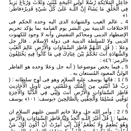
جَاعِلِ الْمَلَائِكَةِ رُسُلًا أُولِي أَجْنِحَةٍ مَّثْنَىٰ وَثُلَاثَ وَرُبَاعَ يَزِيدُ
فِي الْخَلْقِ مَا يَشَاءُ إِنَّ اللَّـهَ عَلَىٰ كُلِّ شَيْءٍ قَدِيرٌ﴿فاطر:
١﴾
4 ـ عالم الغيب والشهادة الذى اليه وحده الحكم فى
الاختلافات الدينية بين البشر يوم القيامة بما يؤكد تحريم
الإضطهاد الدينى ومحاكم التنفتيش وأنه لا وجود للكهنوت
الدينى ولا للسلطة الدينية فى دولة الاسلام . قال جل
وعلا : ( قُلِ اللَّـهُمَّ فَاطِرَ السَّمَاوَاتِ وَالْأَرْضِ عَالِمَ الْغَيْبِ
وَالشَّهَادَةِ أَنتَ تَحْكُمُ بَيْنَ عِبَادِكَ فِي مَا كَانُوا فِيهِ يَخْتَلِفُونَ
﴿الزمر: ٤٦﴾ :
5 ـ فيما يخص موضوعنا ( أنه جل وعلا وحده هو الفاطر
الولىُّ المعبود المُستعان به .
5 / 1 : قالها يوسف عليه السلام وهو فى أوج سلطانه : (
رَبِّ قَدْ آتَيْتَنِي مِنَ الْمُلْكِ وَعَلَّمْتَنِي مِن تَأْوِيلِ الْأَحَادِيثِ
فَاطِرَ السَّمَاوَاتِ وَالْأَرْضِ أَنتَ وَلِيِّي فِي الدُّنْيَا وَالْآخِرَةِ
تَوَفَّنِي مُسْلِمًا وَأَلْحِقْنِي بِالصَّالِحِينَ ﴿يوسف: ١٠١﴾ يوسف
)
5 / 2 : وأمر الله جل وعلا خاتم النبيين عليهم السلام ان
يعلنها : ( قُلْ أَغَيْرَ اللَّـهِ أَتَّخِذُ وَلِيًّا فَاطِرِ السَّمَاوَاتِ وَالْأَرْضِ
وَهُوَ يُطْعِمُ وَلَا يُطْعَمُ ۗقُلْ إِنِّي أُمِرْتُ أَنْ أَكُونَ أَوَّلَ مَنْ