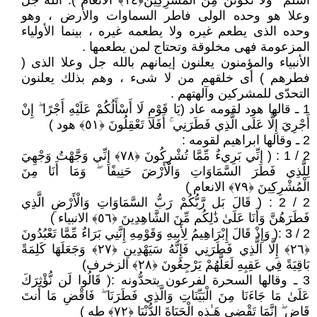
أَسْلَمَ ۖ وَلَا تَكُونَنَّ مِنَ الْمُشْرِكِينَ﴿١٤﴾ الانعام ). الله جل
وعلا هو وحده الولى فاطر السماوات والأرض ، وهو
وحده الذى يطعم غيره ولا يطعمه غيره ، بينما الأولياء
المزعومة فهى مخلوقة وتحتاج لمن يطعمها .
الأنبياء والمؤمنون يعلنون إيمانهم بالله جل وعلا الذى (
فطرهم ) أى خلقهم من لا شىء ، وهم بذلك يعلنون
التحدّى للمشركين وآلهتهم .
1 ـ قالها هود لقومه عاد (يَا قَوْمِ لَا أَسْأَلُكُمْ عَلَيْهِ أَجْرًا ۖ إِنْ
أَجْرِيَ إِلَّا عَلَى الَّذِي فَطَرَنِي ۚ أَفَلَا تَعْقِلُونَ ﴿٥١﴾ هود )
2 ـ وقالها ابراهيم لقومه :
2 / 1 : ( إنِّي بَرِيءٌ مِّمَّا تُشْرِكُونَ ﴿٧٨﴾ إِنِّي وَجَّهْتُ وَجْهِيَ
لِلَّذِي فَطَرَ السَّمَاوَاتِ وَالْأَرْضَ حَنِيفًا ۖ وَمَا أَنَا مِنَ
الْمُشْرِكِينَ ﴿٧٩﴾ الانعام )
2 / 2 : ( قَالَ بَل رَّبُّكُمْ رَبُّ السَّمَاوَاتِ وَالْأَرْضِ الَّذِي
فَطَرَهُنَّ وَأَنَا عَلَىٰ ذَٰلِكُم مِّنَ الشَّاهِدِينَ ﴿٥٦﴾ الانبياء )
2 / 3 :( وَإِذْ قَالَ إِبْرَاهِيمُ لِأَبِيهِ وَقَوْمِهِ إِنَّنِي بَرَاءٌ مِّمَّا تَعْبُدُونَ
﴿٢٦﴾ إِلَّا الَّذِي فَطَرَنِي فَإِنَّهُ سَيَهْدِينِ ﴿٢٧﴾ وَجَعَلَهَا كَلِمَةً
بَاقِيَةً فِي عَقِبِهِ لَعَلَّهُمْ يَرْجِعُونَ ﴿٢٨﴾ الزخرف)
3 ـ وقالها السحرة لفرعون يتحدُّونه :( قَالُوا لَن نُّؤْثِرَكَ
عَلَىٰ مَا جَاءَنَا مِنَ الْبَيِّنَاتِ وَالَّذِي فَطَرَنَا ۖ فَاقْضِ مَا أَنتَ
قَاضٍ ۖ إِنَّمَا تَقْضِي هَـٰذِهِ الْحَيَاةَ الدُّنْيَا ﴿٧٢﴾ طه )