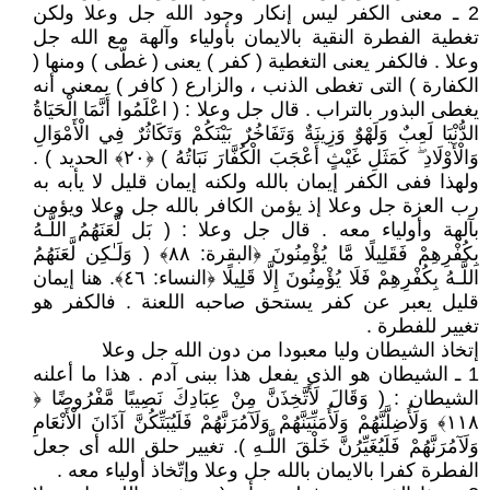
2 ـ معنى الكفر ليس إنكار وجود الله جل وعلا ولكن
تغطية الفطرة النقية بالايمان بأولياء وآلهة مع الله جل
وعلا . فالكفر يعنى التغطية ( كفر ) يعنى ( غطّى ) ومنها (
الكفارة ) التى تغطى الذنب ، والزارع ( كافر ) بمعنى أنه
يغطى البذور بالتراب . قال جل وعلا : ( اعْلَمُوا أَنَّمَا الْحَيَاةُ
الدُّنْيَا لَعِبٌ وَلَهْوٌ وَزِينَةٌ وَتَفَاخُرٌ بَيْنَكُمْ وَتَكَاثُرٌ فِي الْأَمْوَالِ
وَالْأَوْلَادِ ۖ كَمَثَلِ غَيْثٍ أَعْجَبَ الْكُفَّارَ نَبَاتُهُ ) ﴿٢٠﴾ الحديد ) .
ولهذا ففى الكفر إيمان بالله ولكنه إيمان قليل لا يأبه به
رب العزة جل وعلا إذ يؤمن الكافر بالله جل وعلا ويؤمن
بآلهة وأولياء معه . قال جل وعلا : ( بَل لَّعَنَهُمُ اللَّـهُ
بِكُفْرِهِمْ فَقَلِيلًا مَّا يُؤْمِنُونَ ﴿البقرة: ٨٨﴾ ( وَلَـٰكِن لَّعَنَهُمُ
اللَّـهُ بِكُفْرِهِمْ فَلَا يُؤْمِنُونَ إِلَّا قَلِيلًا ﴿النساء: ٤٦﴾. هنا إيمان
قليل يعبر عن كفر يستحق صاحبه اللعنة . فالكفر هو
تغيير للفطرة .
إتخاذ الشيطان وليا معبودا من دون الله جل وعلا
1 ـ الشيطان هو الذى يفعل هذا ببنى آدم . هذا ما أعلنه
الشيطان : ( وَقَالَ لَأَتَّخِذَنَّ مِنْ عِبَادِكَ نَصِيبًا مَّفْرُوضًا ﴿
١١٨﴾ وَلَأُضِلَّنَّهُمْ وَلَأُمَنِّيَنَّهُمْ وَلَآمُرَنَّهُمْ فَلَيُبَتِّكُنَّ آذَانَ الْأَنْعَامِ
وَلَآمُرَنَّهُمْ فَلَيُغَيِّرُنَّ خَلْقَ اللَّـهِ ). تغيير حلق الله أى جعل
الفطرة كفرا بالايمان بالله جل وعلا وإتّخاذ أولياء معه .