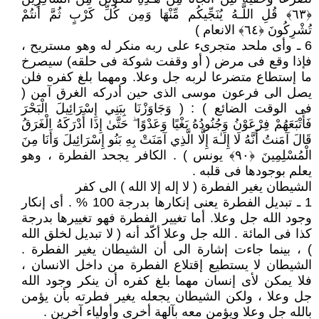
﴿٦٣﴾ قُلِ اللَّـهُ يُنَجِّيكُم مِّنْهَا وَمِن كُلِّ كَرْبٍ ثُمَّ أَنتُمْ
تُشْرِكُونَ ﴿٦٤﴾ الانعام )
6 ـ وأى ملحد متجرىء على ربه منكر له وهو مستريح ،
فإذا وقع فى مرض ( أو وقفت شوكة فى حلقه) سيصرخ
ما إستطاع متضرعا لربه جل وعلا. ومهما بلغ كفره فلن
يصل الى فرعون موسى الذى حين أدركه الغرق آمن (
فى الوقت الضائع ) : ( وَجَاوَزْنَا بِبَنِي إِسْرَائِيلَ الْبَحْرَ
فَأَتْبَعَهُمْ فِرْعَوْنُ وَجُنُودُهُ بَغْيًا وَعَدْوًا ۖ حَتَّىٰ إِذَا أَدْرَكَهُ الْغَرَقُ
قَالَ آمَنتُ أَنَّهُ لَا إِلَـٰهَ إِلَّا الَّذِي آمَنَتْ بِهِ بَنُو إِسْرَائِيلَ وَأَنَا مِنَ
الْمُسْلِمِينَ ﴿٩٠﴾ يونس ) . الكافر يجحد الفطرة ، وهو
يعلم بوجودها فى قلبه .
الشيطان يغير الفطرة ( لا إله إلا الله ) الى كفر
1 ـ تبديل الفطرة يعنى إنكارها بدرجة 100 % . أى إنكار
وجود الله جل وعلا. أما تغيير الفطرة فهو تغييرها بدرجة
كذا فى المائة . الله جل وعلا أكّد أنه ( لا تبديل لخلق الله
) ، بينما جاءت إشارة الى أن الشيطان يغير الفطرة .
الشيطان لا يستطيع إقتلاع الفطرة من داخل الانسان ،
فلا يمكن لأى إنسان مهما بلغ كفره أن ينكر وجود الله
جل وعلا ، ولكن الشيطان يجعله يغير فطرته بأن يؤمن
بالله جل وعلا ويؤمن معه بآلهة أخرى وأولياء آخرين .