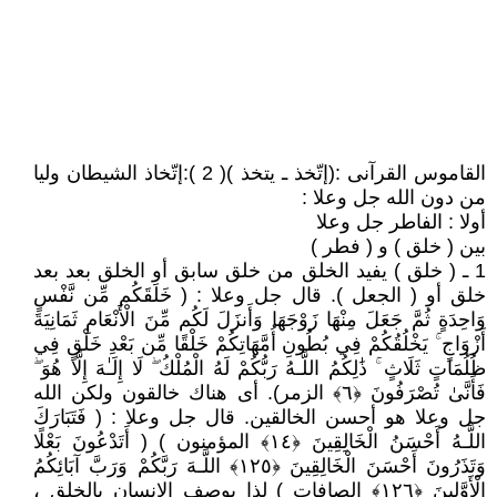
القاموس القرآنى :(إتّخذ ـ يتخذ )( 2 ):إتّخاذ الشيطان وليا
من دون الله جل وعلا :
أولا : الفاطر جل وعلا
بين ( خلق ) و ( فطر )
1 ـ ( خلق ) يفيد الخلق من خلق سابق أو الخلق بعد بعد
خلق أو ( الجعل ). قال جل وعلا : ( خَلَقَكُم مِّن نَّفْسٍ
وَاحِدَةٍ ثُمَّ جَعَلَ مِنْهَا زَوْجَهَا وَأَنزَلَ لَكُم مِّنَ الْأَنْعَامِ ثَمَانِيَةَ
أَزْوَاجٍ ۚ يَخْلُقُكُمْ فِي بُطُونِ أُمَّهَاتِكُمْ خَلْقًا مِّن بَعْدِ خَلْقٍ فِي
ظُلُمَاتٍ ثَلَاثٍ ۚ ذَٰلِكُمُ اللَّـهُ رَبُّكُمْ لَهُ الْمُلْكُ ۖ لَا إِلَـٰهَ إِلَّا هُوَ ۖ
فَأَنَّىٰ تُصْرَفُونَ ﴿٦﴾ الزمر). أى هناك خالقون ولكن الله
جل وعلا هو أحسن الخالقين. قال جل وعلا : ( فَتَبَارَكَ
اللَّـهُ أَحْسَنُ الْخَالِقِينَ ﴿١٤﴾ المؤمنون ) ( أَتَدْعُونَ بَعْلًا
وَتَذَرُونَ أَحْسَنَ الْخَالِقِينَ ﴿١٢٥﴾ اللَّـهَ رَبَّكُمْ وَرَبَّ آبَائِكُمُ
الْأَوَّلِينَ ﴿١٢٦﴾ الصافات ) لذا يوصف الانسان بالخلق ،