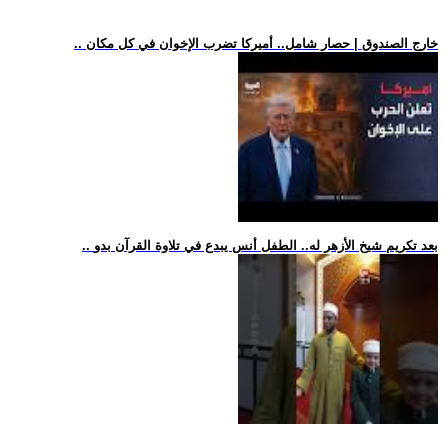
.. خارج الصندوق | حصار شامل.. أميركا تضرب الإخوان في كل مكان
.. بعد تكريم شيخ الأزهر له.. الطفل أنس يبدع في تلاوة القرآن بدو