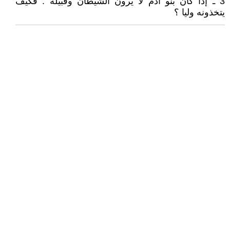
3 ـ إذا كان بنو آدم لا يرون الشيطان وقبيله . فكيف
يتخذونه وليا ؟