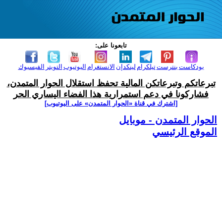
تابعونا على:
بودكاست
بنترست
تيلكرام
لينكدإن
الانستغرام
اليوتيوب
التويتر
الفيسبوك
تبرعاتكم وتبرعاتكن المالية تحفظ استقلال الحوار المتمدن،
فشاركونا في دعم استمرارية هذا الفضاء اليساري الحر
[اشترك في قناة ‫«الحوار المتمدن» على اليوتيوب]
الحوار المتمدن - موبايل
الموقع الرئيسي