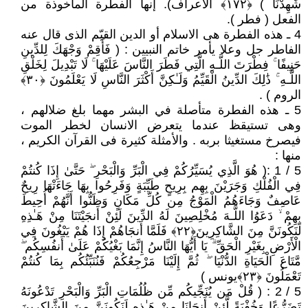
شَهِدْنَا ) ﴿١٧٢﴾ الاعراف). إنها الفطرة المأخوذة من
الفعل ( فطر ).
4 ـ هذه الفطرة هى الاسلام أو الدين القيّم الذى قال عنه
الفاطر جل وعلا يأمر خاتم النبيين : ( فَأَقِمْ وَجْهَكَ لِلدِّينِ
حَنِيفًا ۚ فِطْرَتَ اللَّـهِ الَّتِي فَطَرَ النَّاسَ عَلَيْهَا ۚ لَا تَبْدِيلَ لِخَلْقِ
اللَّـهِ ۚ ذَٰلِكَ الدِّينُ الْقَيِّمُ وَلَـٰكِنَّ أَكْثَرَ النَّاسِ لَا يَعْلَمُونَ ﴿٣٠﴾
الروم ) .
5 ـ هذه الفطرة متأصلة في البشر مهما بلغ ضلالهم ،
وهى تستيقظ عندما يتعرض الانسان لخطر الموت
فيصرخ مستغيثا بربه . والأمثلة كثيرة فى القرآن الكريم ،
منها :
5 / 1 :( هُوَ الَّذِي يُسَيِّرُكُمْ فِي الْبَرِّ وَالْبَحْرِ ۖ حَتَّىٰ إِذَا كُنتُمْ
فِي الْفُلْكِ وَجَرَيْنَ بِهِم بِرِيحٍ طَيِّبَةٍ وَفَرِحُوا بِهَا جَاءَتْهَا رِيحٌ
عَاصِفٌ وَجَاءَهُمُ الْمَوْجُ مِن كُلِّ مَكَانٍ وَظَنُّوا أَنَّهُمْ أُحِيطَ
بِهِمْ ۙ دَعَوُا اللَّـهَ مُخْلِصِينَ لَهُ الدِّينَ لَئِنْ أَنجَيْتَنَا مِنْ هَـٰذِهِ
لَنَكُونَنَّ مِنَ الشَّاكِرِينَ﴿٢٢﴾ فَلَمَّا أَنجَاهُمْ إِذَا هُمْ يَبْغُونَ فِي
الْأَرْضِ بِغَيْرِ الْحَقِّ ۗ يَا أَيُّهَا النَّاسُ إِنَّمَا بَغْيُكُمْ عَلَىٰ أَنفُسِكُم ۖ
مَّتَاعَ الْحَيَاةِ الدُّنْيَا ۖ ثُمَّ إِلَيْنَا مَرْجِعُكُمْ فَنُنَبِّئُكُم بِمَا كُنتُمْ
تَعْمَلُونَ ﴿٢٣﴾يونس )
5 / 2 : ( قُلْ مَن يُنَجِّيكُم مِّن ظُلُمَاتِ الْبَرِّ وَالْبَحْرِ تَدْعُونَهُ
تَضَرُّعًا وَخُفْيَةً لَّئِنْ أَنجَانَا مِنْ هَـٰذِهِ لَنَكُونَنَّ مِنَ الشَّاكِرِينَ