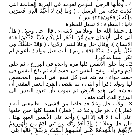
4 ـ وقالها الرجل المؤمن لقومه فى القرية الظالمة التى
كذبت ثلاثة من الرسل : ( وَمَا لِيَ لَا أَعْبُدُ الَّذِي فَطَرَنِي
وَإِلَيْهِ تُرْجَعُونَ﴿٢٢﴾ يس )
ثانيا : الفطرة : لا تبديل للفطرة
1 ـ خلقنا الله جل وعلا من لاشىء . قال جل وعلا : ( هَلْ
أَتَىٰ عَلَى الْإِنسَانِ حِينٌ مِّنَ الدَّهْرِ لَمْ يَكُن شَيْئًا مَّذْكُورًا ﴿١﴾
الانسان ). وقال جل وعلا للنبى زكريا : ( وَقَدْ خَلَقْتُكَ مِن
قَبْلُ وَلَمْ تَكُ شَيْئًا ﴿٩﴾ مريم ). أنت قبل مولدك بأعوام لم
تكن شيئا مذكورا.
2 ـ بدأ خلق الأنفس كلها مرة واحدة فى البرزخ ، ثم خلق
آدم وحواء ، ونفخ النفس فى جسد آدم ثم نفخ النفس فى
جسد حواء ، ثم يتم نفخ كل نفس فى الجنين المخصص
لها ويولد ذكرا أو انثى ، ثم يقضى الفرد العمر المقدر أن
يعيشه فى هذه الأرض ثم يموت بأن تعود النفس الى
البرزخ الذى أتت منه .
3 ـ ولأنه جل وعلا قد خلقنا من لاشىء ، فالمعنى أنه (
فطرنا ) . هو جل وعلا قد ( فطر) أنفسنا كلها حين خلقها
على أنه ( لا إله إلّا الله ) وأخذ على الأنفس العهد بهذا .
قال جل وعلا : ( وَإِذْ أَخَذَ رَبُّكَ مِن بَنِي آدَمَ مِن ظُهُورِهِمْ
ذُرِّيَّتَهُمْ وَأَشْهَدَهُمْ عَلَىٰ أَنفُسِهِمْ أَلَسْتُ بِرَبِّكُمْ ۖ قَالُوا بَلَىٰ ۛ