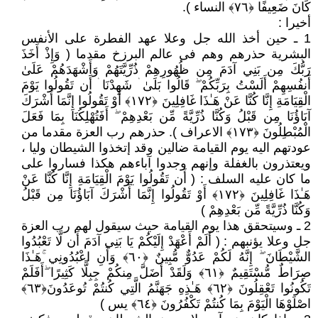
كَانَ ضَعِيفًا ﴿٧٦﴾ النساء ).
أخيرا :
1 ـ حين أخذ الله جل وعلا عهد الفطرة على الأنفس
البشرية حذرهم وهم فى عالم البرزخ مقدما ( وَإِذْ أَخَذَ
رَبُّكَ مِن بَنِي آدَمَ مِن ظُهُورِهِمْ ذُرِّيَّتَهُمْ وَأَشْهَدَهُمْ عَلَىٰ
أَنفُسِهِمْ أَلَسْتُ بِرَبِّكُمْ ۖ قَالُوا بَلَىٰ ۛ شَهِدْنَا ۛ أَن تَقُولُوا يَوْمَ
الْقِيَامَةِ إِنَّا كُنَّا عَنْ هَـٰذَا غَافِلِينَ ﴿١٧٢﴾ أَوْ تَقُولُوا إِنَّمَا أَشْرَكَ
آبَاؤُنَا مِن قَبْلُ وَكُنَّا ذُرِّيَّةً مِّن بَعْدِهِمْ ۖ أَفَتُهْلِكُنَا بِمَا فَعَلَ
الْمُبْطِلُونَ ﴿١٧٣﴾ الاعراف ). حذرهم رب العزة مقدما من
عودتهم اليه يوم القيامة ضالين وقد إتخذوا الشيطان وليا ،
ويعتذرون بالغفلة وإنهم وجدوا آباءهم هكذا فساروا على
ما كان عليه السلف : ( أَن تَقُولُوا يَوْمَ الْقِيَامَةِ إِنَّا كُنَّا عَنْ
هَـٰذَا غَافِلِينَ ﴿١٧٢﴾ أَوْ تَقُولُوا إِنَّمَا أَشْرَكَ آبَاؤُنَا مِن قَبْلُ
وَكُنَّا ذُرِّيَّةً مِّن بَعْدِهِمْ )
2 ـ وسيتحقق هذا يوم القيامة حيث سيقول لهم رب العزة
جل وعلا يؤنبهم : ( أَلَمْ أَعْهَدْ إِلَيْكُمْ يَا بَنِي آدَمَ أَن لَّا تَعْبُدُوا
الشَّيْطَانَ ۖ إِنَّهُ لَكُمْ عَدُوٌّ مُّبِينٌ ﴿٦٠﴾ وَأَنِ اعْبُدُونِي ۚهَـٰذَا
صِرَاطٌ مُّسْتَقِيمٌ ﴿٦١﴾ وَلَقَدْ أَضَلَّ مِنكُمْ جِبِلًّا كَثِيرًا ۖأَفَلَمْ
تَكُونُوا تَعْقِلُونَ ﴿٦٢﴾ هَـٰذِهِ جَهَنَّمُ الَّتِي كُنتُمْ تُوعَدُونَ﴿٦٣﴾
اصْلَوْهَا الْيَوْمَ بِمَا كُنتُمْ تَكْفُرُونَ ﴿٦٤﴾ يس )