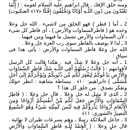
ومنه خلق الإفك , قال ابراهيم عليه السلام لقومه : ( إِنَّمَا
تَعْبُدُونَ مِن دُونِ اللَّـهِ أَوْثَانًا وَتَخْلُقُونَ إِفْكًا ﴿١٧﴾ العنكبوت)
.
2 ـ أما ( فطر ) فهو الخلق من لاشىء . الله جل وعلا
وحده هو ( فاطرالسماوات والأرض ) ، أى فاطر كل شىء
، لأن السماوات والأرض تشمل ما فيهما ومن فيهما .
3 ـ لذا لا يوصف بالفاطر سوى رب العزة جل وعلا .
الله جل وعلا فاطر السماوات والأرض : يأتى هذا فى
سياق :
1 ـ أنه جل وعلا لا شكّ فيه . هكذا قالت كل الرسل
لأقوامهم : ( قَالَتْ رُسُلُهُمْ أَفِي اللَّـهِ شَكٌّ فَاطِرِ السَّمَاوَاتِ
وَالْأَرْضِ يَدْعُوكُمْ لِيَغْفِرَ لَكُم مِّن ذُنُوبِكُمْ وَيُؤَخِّرَكُمْ إِلَىٰ أَجَلٍ
مُّسَمًّى ) ﴿ابراهيم: ١٠﴾ . ببساطة متناهية : انظر حولك
وتفكر بصدق : من خلق كل هذا ؟
2 ـ الذى لا مثيل له جل وعلا . قال جل وعلا : ( فَاطِرُ
السَّمَاوَاتِ وَالْأَرْضِ جَعَلَ لَكُم مِّنْ أَنفُسِكُمْ أَزْوَاجًا وَمِنَ
الْأَنْعَامِ أَزْوَاجًا يَذْرَؤُكُمْ فِيهِ لَيْسَ كَمِثْلِهِ شَيْءٌ وَهُوَ السَّمِيعُ
الْبَصِيرُ ﴿الشورى: ١١﴾
3 ـ جاعل الملائكة رسلا ، وهم بسرعات طيران لا نهائية .
قال جل وعلا : ( الْحَمْدُ لِلَّـهِ فَاطِرِ السَّمَاوَاتِ وَالْأَرْضِ