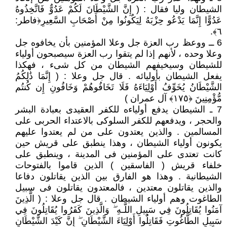
الشيطان وليا فقال : ( إِنَّ الشَّيْطَانَ لَكُمْ عَدُوٌّ فَاتَّخِذُوهُ
عَدُوًّا إِنَّمَا يَدْعُو حِزْبَهُ لِيَكُونُوا مِنْ أَصْحَابِ السَّعِيرِ﴿فاطر:
٦﴾.
6 ــ ووعظ رب العزة جل وعلا المؤمنين بأن يخافوه جل
وعلا وحده ، لأنهم إذا لم يتقوا رب العزة سيصبحون أولياء
للشيطان وسيخيفهم الشيطان من كل شىء ، فهكذا
يفعل الشيطان بأوليائه . قال جل وعلا : ( إِنَّمَا ذَٰلِكُمُ
الشَّيْطَانُ يُخَوِّفُ أَوْلِيَاءَهُ فَلَا تَخَافُوهُمْ وَخَافُونِ إِن كُنتُم
مُّؤْمِنِينَ ﴿١٧٥﴾ آل عمران )
7 ـ الشيطان يدفع أولياءه للكفر العقيدى بعبادة البشر
والحجر ، ويدفعهم للكفر السلوكى بالاعتداء الحربى على
المسالمين . والذين يعتدون على من لم يعتدوا عليهم
يكونون أولياء الشيطان ، وهذا ينطبق على قريش حين
كانت تعتدى على المؤمنين فى المدينة ، وينطبق على
خلفاء قريش ( الفاسقين ) الذين قاموا بالفتوحات
الشيطانية . وهذا هو الفارق بين الذين يقاتلون دفاعا
والذين يقاتلون معتدين ، فالمعتدون يقاتلون فى سبيل
الطاغوت وهم أولياء الشيطان . قال جل وعلا : ( الَّذِينَ
آمَنُوا يُقَاتِلُونَ فِي سَبِيلِ اللَّـهِ ۖ وَالَّذِينَ كَفَرُوا يُقَاتِلُونَ فِي
سَبِيلِ الطَّاغُوتِ فَقَاتِلُوا أَوْلِيَاءَ الشَّيْطَانِ ۖ إِنَّ كَيْدَ الشَّيْطَانِ