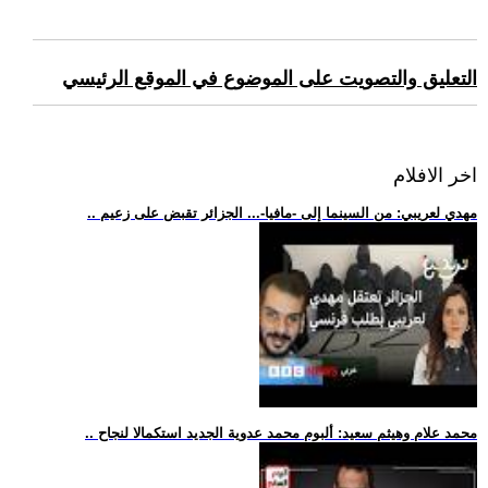
التعليق والتصويت على الموضوع في الموقع الرئيسي
اخر الافلام
.. مهدي لعريبي: من السينما إلى -مافيا-... الجزائر تقبض على زعيم
.. محمد علام وهيثم سعيد: ألبوم محمد عدوية الجديد استكمالا لنجاح