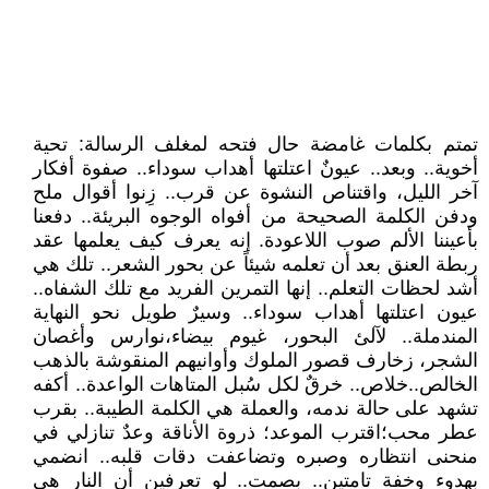
تمتم بكلمات غامضة حال فتحه لمغلف الرسالة: تحية
أخوية.. وبعد.. عيونٌ اعتلتها أهداب سوداء.. صفوة أفكار
آخر الليل، واقتناص النشوة عن قرب.. زِنوا أقوال ملح
ودفن الكلمة الصحيحة من أفواه الوجوه البريئة.. دفعنا
بأعيننا الألم صوب اللاعودة. إنه يعرف كيف يعلمها عقد
ربطة العنق بعد أن تعلمه شيئاً عن بحور الشعر.. تلك هي
أشد لحظات التعلم.. إنها التمرين الفريد مع تلك الشفاه..
عيون اعتلتها أهداب سوداء.. وسيرٌ طويل نحو النهاية
المندملة.. لآلئ البحور، غيوم بيضاء،نوارس وأغصان
الشجر، زخارف قصور الملوك وأوانيهم المنقوشة بالذهب
الخالص..خلاص.. خرقٌ لكل سُبل المتاهات الواعدة.. أكفه
تشهد على حالة ندمه، والعملة هي الكلمة الطيبة.. بقرب
عطر محب؛اقترب الموعد؛ ذروة الأناقة وعدٌ تنازلي في
منحنى انتظاره وصبره وتضاعفت دقات قلبه.. انضمي
بهدوء وخفة تامتين.. بصمت.. لو تعرفين أن النار هي