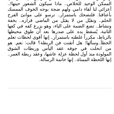
الممكن الوحيد للخلاص.. ماذا سيكون الشعور حينها!..
أعزائي لنا لقاء دامي ولهم ضجة بوجه الخوف الممسك
بأعناقنا. فلنضحك باستمرار.. نرسو على موانئ الفرح
الحلم.. ونقبّل من لا يقبَل من الماضي قراره.. بخفة
ونشاط.. تضع الضمة على الياء، وهو يزرع كفه في كفها
الثانية. يُسقط يده على صدرها بعد أن طوق محيطها
بالرباط، مكرراً غلطته باستمرار.. إنها أقوى لحظات تعلم
الخطأ..وسألها؛ هل أتقنت فن الربطة؟ قالت: نعم. هو
من انحلت في جوفه عقد اليأس وربطات الشوق
المولودة منذ أول لحظة عزلة عاشها، وعقد ربطة العمر..
إنها اللحظة الممناة.. إنها خاتمة الرسالة.