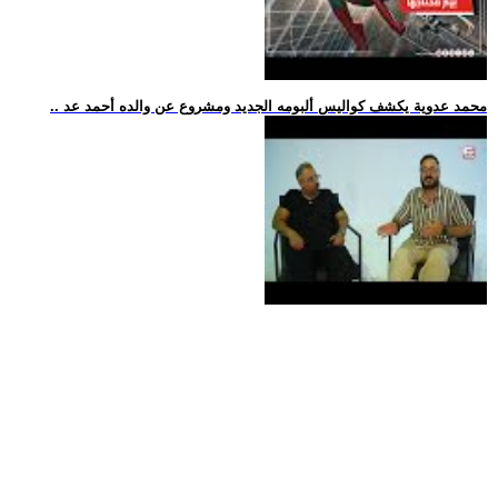
.. محمد عدوية يكشف كواليس ألبومه الجديد ومشروع عن والده أحمد عد