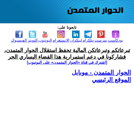
تابعونا على:
بودكاست
بنترست
تيلكرام
لينكدإن
الانستغرام
اليوتيوب
التويتر
الفيسبوك
تبرعاتكم وتبرعاتكن المالية تحفظ استقلال الحوار المتمدن،
فشاركونا في دعم استمرارية هذا الفضاء اليساري الحر
[اشترك في قناة ‫«الحوار المتمدن» على اليوتيوب]
الحوار المتمدن - موبايل
الموقع الرئيسي