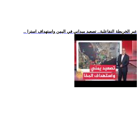
.. عبر الخريطة التفاعلية.. تصعيد ميداني في اليمن واستهداف استرا