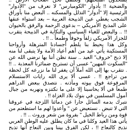
والضحية !! بأدوار "الكومبارس" لا نعرف من "الأدوار"
الرئيسية إلا "أدوار" التذلل والمسكنه .. البعض منا بأوراق
الشجب يغطي عين الذبيحة العربية – بعد استواء عنقها
على المذبح الأمريكي – بدعوى الرحمة والرفق بالحيوان
!! .. والبعض للغباء السياسي والنكاية في الذبيحة يتقرب
للجزار الأمريكي زلفاً وخوفاً وطمعاً .. !! .
وكل هذا يحيط بنا يلطم أجسادنا المترهلة وأرواحنا
المستكينة يأتي عيد من أهم أعياد الأمة ولا يتبقى لنا منه
إلا ذبح "خروف" العيد .. سنة نظن أننا بها نرضي الله عن
"السكوت المهين" عسى أن تستريح ضمائرنا المعذبة .. !!
. نتقرب بها إلى الله أملاً أن يغفر لنا ما نزرعه كل لحظة
من تراجع !! . عسى ألا يرى الله رايات الاستسلام
المرفوعة فوق بيوته ومآذنه . نتصدق ببعض الدراهم
طمعاً في ألا يحاسبنا إلا على ما نكتنزه ونهربه من جبال
أمول المسلمين في بنوك بلاد الغزاة !! .
نتبرك بدمه السائل حارا عن دمائنا اللزجة في عروقنا
التي لا تنبض . نستعيض عن " وأعدوا لهم ما استطعتم من
قوة ومن رباط الخيل " بفروة من شعر وروث .. !! .
يأتي هذا العيد وكلنا في ما كان يطلق عليه الوطن العربي
نذبح كالنعاج !! ، لكن الفرق بيننا وبين النعاج أنها تذبح