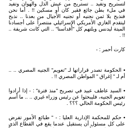
لتستريح وتفيد .. تستريح من عيش الذل والهوان وتفيد
في ملء بطن جائع فقير كان أو مسكين !! . أما نحن
فنذبح بلا ثمن نجنيه أو تجنيه الأجيال من بعدنا .. نذبح
ليتقدم الغازي الأمريكي الإسرائيلي منتصراً على أجسادنا
الميتة ليدنس ويلتهم كل "أقداسنا" .. التي كانت شريفة ..
!! .
كارت أحمر : -
• الحكومة تصدر قراراتها لـ "تعويم" الجنيه المصري .. ..
أم لـ " إغراق " المواطن المصري !! .
• السيد عاطف عبيد في تصريح "منذ فترة" : - إذا أرادوا
تعويم الجنيه، فليبحثوا عن رئيس وزراء غيري .. .. ما أسم
رئيس الحكومة الحالي ؟؟؟ .
• حكم للمحكمة الإدارية العليا : - " طبائع الأمور تفرض
على كل مسئول أن يستقيل عندما يقع في القطاع الذي