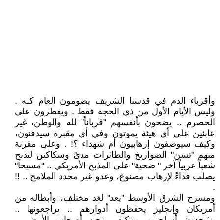
وأقرباء الدم في قدسنا الشريف يصومون العام كله .
وليس الأيام الأول من ذي الحجة فقط . ويفطرون على
الحصرم .. يضحون بأنفسهم "قرباناً" لله والوطن، غير
عابئين على أي هيئة يموتون وفي أي مقبرة سيدفنون،
وكيف سيوصفون إرهابيون أم شهداء ؟! . وعلى مقربة
منهم "تسن" الصواريخ والطائرات مدىً وسكاكين لتذبح
شعباً عربياً آخر " ضحية" على المذبح الأمريكي .. "مسيحاً"
يصلب فداءً لإرهاب مصنوع، وعدو غير محدد الملامح .. !!
.
ومسرح الشرق الأوسط "يعد" لغد مختلف، وأبطاله من
أمريكان وإنجليز يحفظون أدوارهم .. يراجعونها ..
يشحذون أسلحتهم، ونكتفي نحن أصحاب الأرض ..