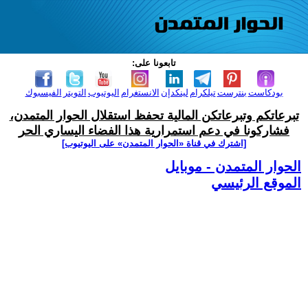
تابعونا على:
بودكاست
بنترست
تيلكرام
لينكدإن
الانستغرام
اليوتيوب
التويتر
الفيسبوك
تبرعاتكم وتبرعاتكن المالية تحفظ استقلال الحوار المتمدن،
فشاركونا في دعم استمرارية هذا الفضاء اليساري الحر
[اشترك في قناة ‫«الحوار المتمدن» على اليوتيوب]
الحوار المتمدن - موبايل
الموقع الرئيسي