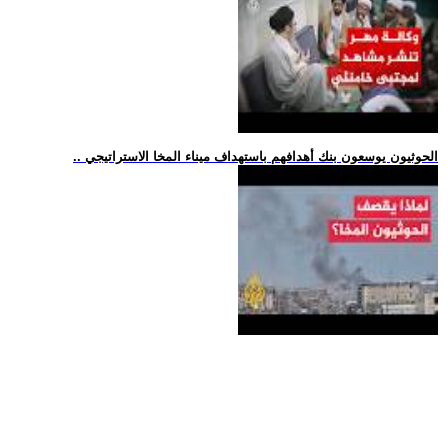
.. الحوثيون يوسعون بنك أهدافهم باستهداف ميناء المخا الاستراتيجي