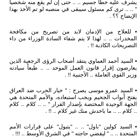
يشرف عليه خطأ جسيم .. .. حتى إن لم يقع منه شخصياً
" .. .. ترى كم مسئول سيبقى في منصبه لو تم الأخذ بهذا
الإيضاح ؟؟ .
• للعلاج من الإدمان لابد من تصريح من مكافحة
المخدرات .. .. لهذا لا يتم شفاء السادة الوزراء من داء
التصريحات الكاذبة !! .
• السيد أحمد العماوي ينتقد أصحاب الرؤى الرجعية الذين
يعارضون إقرار قانون العمل الموحد .. .. طبعاً سيادته
وزير القوى العاملة .. الأجنبية !! .
• السيد عمرو موسى يصرح : " خيار الحرب ضد العراق
يفتح أبواب الجحيم ويجب استبعاده، والأمم المتحدة هي
الجهة الوحيدة المختصة بإصدار القرار " .. .. كلام .. كلام
.. كلام .. .. ما باخدش منك غير كلام .. !! .
• السيد كولين "باول" .. .. "يتبول" على قرارات الأمم
المتحدة .. .. " ليقضي حاجته " في الشرق الأوسط .. !!! .