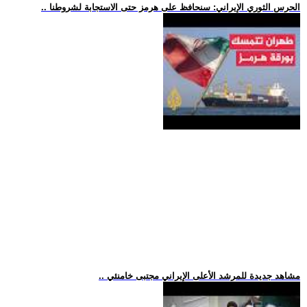
.. الحرس الثوري الإيراني: سنحافظ على هرمز حتى الاستجابة لشروطنا
.. مشاهد جديدة للمرشد الأعلى الإيراني مجتبى خامنئي