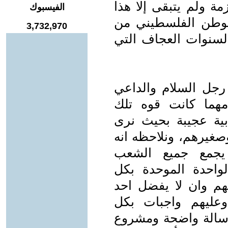
ة ولم يتبقى إلا هذا
الفيسبوك
 الوطن الفلسطيني من
3,732,970
السنوات العجاف التي
 رجل السلام والداعي
 مهما كانت قوه تلك
ذبية عجيبة بحيث نرى
وصغيرهم، ونلاحظه انه
جمع جميع الشعب
احدة الموحدة بكل
نهم وان لا يفضل احد
عليهم واجبات بكل
رسالة واضحة ومشروع