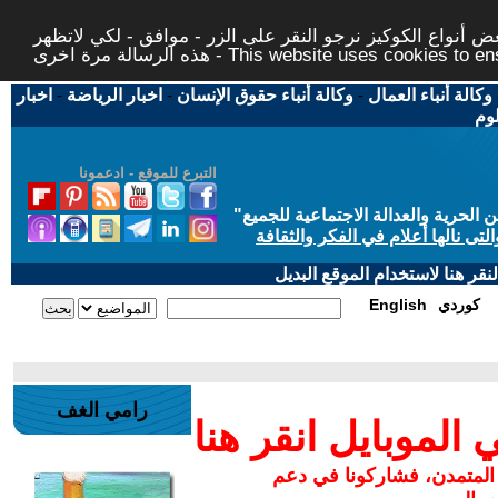
 أنواع الكوكيز نرجو النقر على الزر - موافق - لكي لاتظهر
This website uses cookies to ensure you ge
وكالة أنباء العمال
-
وكالة أنباء حقوق الإنسان
-
اخبار الرياضة
-
اخبار
لوم
التبرع للموقع - ادعمونا
حرية والعدالة الاجتماعية للجميع
"
تى نالها أعلام في الفكر والثقافة
قر هنا لاستخدام الموقع البديل
كوردي
English
رامي الغف
لموبايل انقر هنا
 المتمدن، فشاركونا في دعم