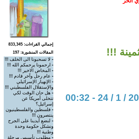
ي الحر
إجمالي القراءات: 833,345
مينة !!!
المقالات المنشورة: 197
-
لا تسحبونا الى الخلف !!!
-
ارحمونا يرحمكم الله !!!
-
المخاض الاخير !!!
-
عام رحل وآخر قادم !!!
-
الإنهيار الإسرائيلي
والإستقلال الفلسطيني !!!
-
هل حان الوقت لكي
تتخلى أمريكا عن
إسرائيل؟
-
فلسطين والفلسطينيون
ينتصرون !!!
-
لنضع أيدينا على الجرح
ونشكل حكومة وحدة
وطنية !!!
-
مطلوب تأسيس مرحلة