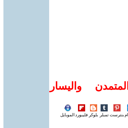
متمدن واليسار
م
بنترست
تمبلر
بلوكر
فليبورد
الموبايل