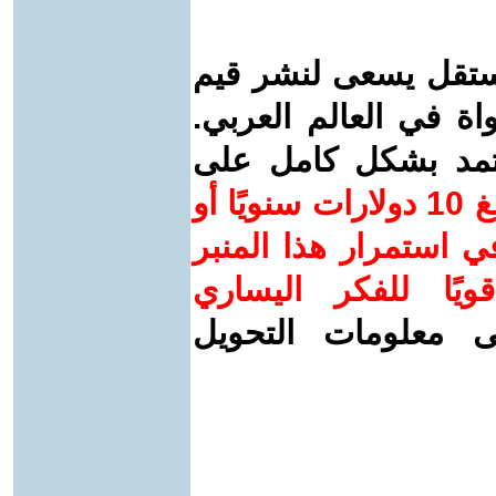
ستقل يسعى لنشر قيم
واة في العالم العربي.
عتمد بشكل كامل على
ساهم/ي معنا! بدعمكم بمبلغ 10 دولارات سنويًا أو
 استمرار هذا المنبر
ويًا للفكر اليساري
ى معلومات التحويل