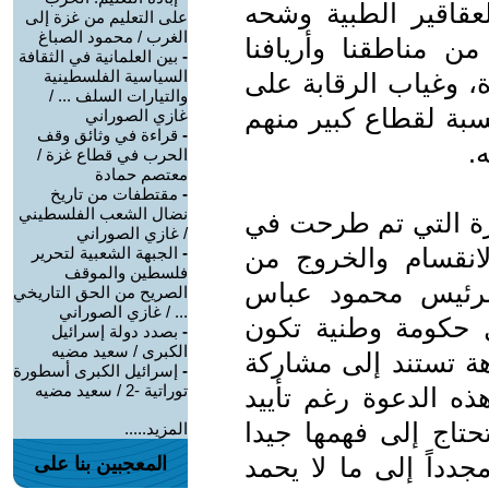
لعقاقير الطبية وشحه
على التعليم من غزة إلى
الغرب / محمود الصباغ
ن مناطقنا وأريافنا
-
بين العلمانية في الثقافة
السياسية الفلسطينية
ة، وغياب الرقابة على
والتيارات السلف ... /
نسبة لقطاع كبير منهم
غازي الصوراني
-
قراءة في وثائق وقف
.
الحرب في قطاع غزة /
معتصم حمادة
-
مقتطفات من تاريخ
نضال الشعب الفلسطيني
يرة التي تم طرحت في
/ غازي الصوراني
 الانقسام والخروج من
-
الجبهة الشعبية لتحرير
فلسطين والموقف
الرئيس محمود عباس
الصريح من الحق التاريخي
... / غازي الصوراني
 حكومة وطنية تكون
-
بصدد دولة إسرائيل
الكبرى / سعيد مضيه
هة تستند إلى مشاركة
-
إسرائيل الكبرى أسطورة
توراتية -2 / سعيد مضيه
ذه الدعوة رغم تأييد
حتاج إلى فهمها جيدا
المزيد.....
جدداً إلى ما لا يحمد
المعجبين بنا على