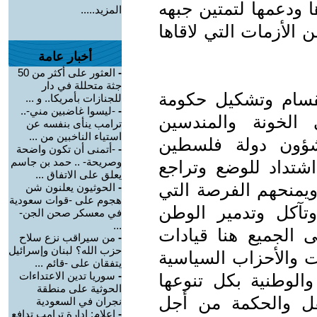
ا ودعمها لتمتين جبهه
المزيد.....
ن الأزمات التي لاقاها
أخبار عامة
-
العثور على أكثر من 50
جثة متحللة في دار
نقسام وتشكيل حكومة
للجنازات بأمريكا.. و ...
-
-ليسوا غاضبين مني-..
الخونة والمندسين
ترامب ينأى بنفسه عن
استياء الناخبين من ...
شؤون دولة فلسطين
-
-أتمنى أن تكون واضحة
وصريحة- .. حمد بن جاسم
اشتداد للوضع وتراجع
يعلق على الاتفاق ...
منحهم الفرصة التي
-
الحوثيون يعلنون شن
هجوم على -قوات سعودية
تآكل وتدمير الوطن
في معسكر صحن الجن-
...
 الجميع هنا قيادات
-
من سيراقب نزع سلاح
حزب الله؟ لبنان وإسرائيل
 والأحزاب السياسية
يتفقان على -قائم ...
-
سوريا تدين الاعتداءات
الوطنية بكل تنوعها
الحوثية على منطقة
قل والحكمة من أجل
نجران في السعودية
-
إعلام: إدارة ترامب تدافع