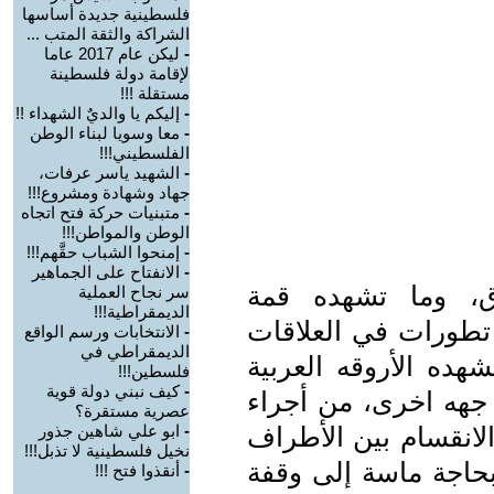
فلسطينية جديدة أساسها
الشراكة والثقة المتب ...
-
ليكن عام 2017 عاما
لإقامة دولة فلسطينة
مستقلة !!!
-
إليكم يا والديٌ الشهداء !!
-
معا وسويا لبناء الوطن
الفلسطيني!!!
-
الشهيد ياسر عرفات،
جهاد وشهادة ومشروع!!!
-
متبنيات حركة فتح اتجاه
الوطن والمواطن!!!
-
إمنحوا الشباب حقَّهم!!!
-
الانفتاح على الجماهير
اق، وما تشهده قمة
سر نجاح العملية
الديمقراطية!!!
طورات في العلاقات
-
الانتخابات ورسم الواقع
الديمقراطي في
هده الأروقه العربية
فلسطين!!!
-
كيف نبني دولة قوية
 جهه اخرى، من أجراء
عصرية مستقرة؟
الانقسام بين الأطراف
-
ابو علي شاهين جذور
نخيل فلسطينية لا تذبل!!!
بحاجة ماسة إلى وقفة
-
أنقذوا فتح !!!