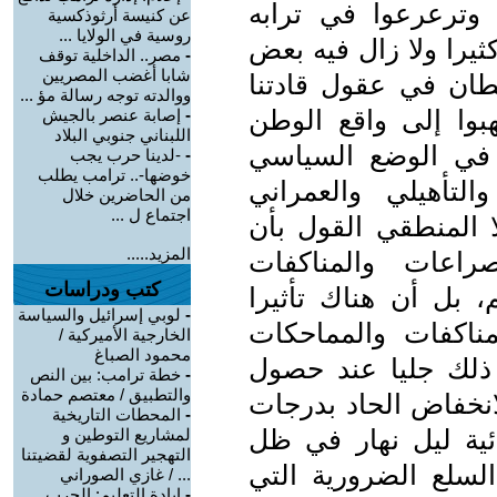
وترعرعوا في ترابه
عن كنيسة أرثوذكسية
روسية في الولايا ...
را ولا زال فيه بعض
-
مصر.. الداخلية توقف
شابا أغضب المصريين
ان في عقول قادتنا
ووالدته توجه رسالة مؤ ...
هبوا إلى واقع الوطن
-
إصابة عنصر بالجيش
اللبناني جنوبي البلاد
 في الوضع السياسي
-
-لدينا حرب يجب
خوضها-.. ترامب يطلب
التأهيلي والعمراني
من الحاضرين خلال
اجتماع ل ...
ا المنطقي القول بأن
المزيد.....
راعات والمناكفات
كتب ودراسات
بل أن هناك تأثيرا
-
لوبي إسرائيل والسياسة
مناكفات والمماحكات
الخارجية الأميركية /
محمود الصباغ
 ذلك جليا عند حصول
-
خطة ترامب: بين النص
والتطبيق / معتصم حمادة
انخفاض الحاد بدرجات
-
المحطات التاريخية
ائية ليل نهار في ظل
لمشاريع التوطين و
التهجير التصفوية لقضيتنا
سلع الضرورية التي
... / غازي الصوراني
-
إبادة التعليم: الحرب