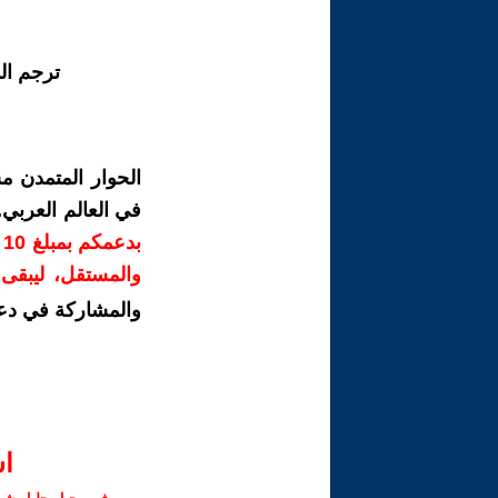
ترجم ال
الحوار المتمدن م
في العالم العربي
ب
والمستقل، ليبقى ص
والمشاركة في دع
ا‫