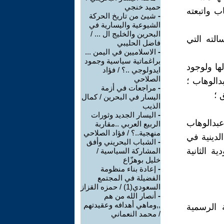
حميد خنجي
ب واتبعته
-
شيئ من تاريخ الحركة
الشيوعية واليسارية في
البحرين والخليج ال ... /
لته التي
فاضل الحليبي
-
الاسلاميين في اليمن ...
براغماتية سياسية وجمود
ها ولوجود
ايدولوجي ..؟ / فؤاد
الصلاحي
دالوهاب ؛
-
مراجعات في أزمة
 ؛
اليسار في البحرين / كمال
الذيب
-
اليسار الجديد وثورات
عبدالوهاب
الربيع العربي ..مقاربة
منهجية..؟ / فؤاد الصلاحي
الدينية في
-
الشباب البحريني وأفق
ة الثانية
المشاركة السياسية /
خليل بوهزّاع
-
إعادة بناء منظومة
الفضيلة في المجتمع
السعودي(1) / حمزه القزاز
-
أنصار الله من هم
,,وماهي أهدافه وعقيدتهم
 الرسمية
/ محمد النعماني