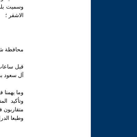
وسميت بلدة
الاشقر ؛
محافظة شقر
قبل ساعات
آل سعود بص
وما يهمنا 
وتأكيد الم
متقاربون ف
وطبعا الدر