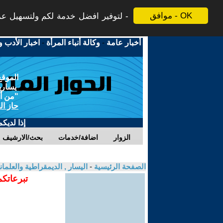
موافق - OK
لتوفير افضل خدمة لكم ولتسهيل عملي
أخبار عامة
-
وكالة أنباء المرأة
-
اخبار الأدب و
الموقع
يسارية
"من أج
حاز ال
إذا لديك
الزوار
اضافة/خدمات
بحث/الارشيف
الصفحة الرئيسية
-
اليسار , الديمقراطية والعلمان
تبرعاتكم