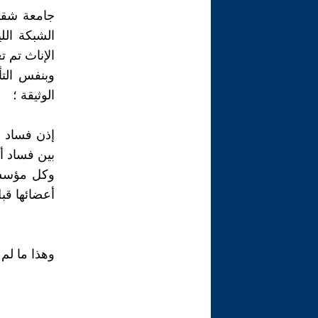
الإناث تم 
وبنفس التأ
الوثيقة ؛
إذن فساد أ
بين فساد أ
وكل مؤسسات
أعضائها قب
وهذا ما لم