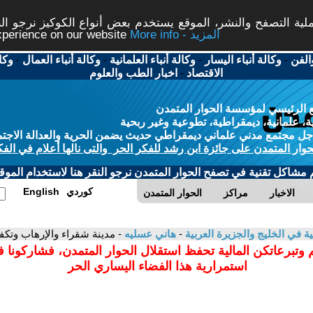
ة التصفح والنشر، الموقع يستخدم بعض أنواع الكوكيز نرجو النق
More info - المزيد
experience on our website
الفن
-
وكالة أنباء اليسار
-
وكالة أنباء العلمانية
-
وكالة أنباء العمال
-
وكا
الاقتصاد
-
اخبار الطب والعلوم
 الرئيسي لمؤسسة الحوار المتمدن
، علمانية، ديمقراطية، تطوعية وغير ربحية
ل مجتمع مدني علماني ديمقراطي حديث يضمن الحرية والعدالة الاجتم
حوار المتمدن على جائزة ابن رشد للفكر الحر والتى نالها أعلام في الفك
م مشاكل تقنية في تصفح الحوار المتمدن نرجو النقر هنا لاستخدام الموقع
كوردي
English
الاخبار
مراكز
الحوار المتمدن
ية في الخليج والجزيرة العربية
-
هاني عسليه
- مدينة شقراء والإرهاب وتك
 وتبرعاتكن المالية تحفظ استقلال الحوار المتمدن، فشاركونا 
استمرارية هذا الفضاء اليساري الحر