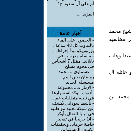
أم على آل سعود ج1
المزيد.....
لشيخ محمد
أخبار عامة
 مخالفيه
-
الحصول على الماء
بالتناوب كل 48 ساعة..
بورتوريكو تبدأ إجراءا ...
بدالوهاب
-
مأساة مدرسية في
تايلاند.. مقتل 7 أشخاص
في هجوم مسلح
عائلة آل
-
-عشماوي-.. محمد
رمضان يعلن اسم
مسلسله الجديد
-
الإمارات.. مجموعة
-أدنوك- تؤكد استمرارها
 محمد بن
في تلبية متطلبات عم ...
-
ناشط سوداني يكشف
عن شبكة تجنيد مواطنيه
في ليبيا للقتال بأوكر ...
-
14 جريحاً في تفجير
حافلة جرمانا، وتحقيقات
لكشف المسؤولين