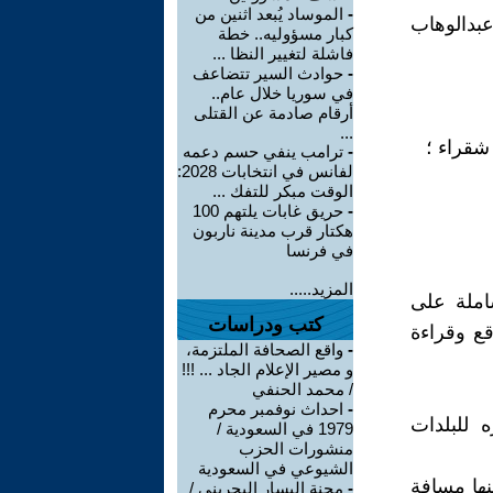
-
الموساد يُبعد اثنين من
بدالوهاب
كبار مسؤوليه.. خطة
فاشلة لتغيير النظا ...
-
حوادث السير تتضاعف
في سوريا خلال عام..
أرقام صادمة عن القتلى
...
شقراء ؛
-
ترامب ينفي حسم دعمه
لفانس في انتخابات 2028:
الوقت مبكر للتفك ...
-
حريق غابات يلتهم 100
هكتار قرب مدينة ناربون
في فرنسا
المزيد.....
ة الشاملة على
كتب ودراسات
قع وقراءة
-
واقع الصحافة الملتزمة،
و مصير الإعلام الجاد ... !!!
/ محمد الحنفي
-
احداث نوفمبر محرم
 للبلدات
1979 في السعودية /
منشورات الحزب
الشيوعي في السعودية
نها مسافة
-
محنة اليسار البحريني /