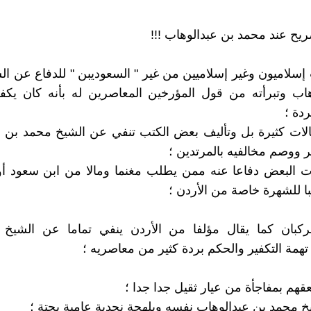
صريح عند محمد بن عبدالوهاب !!!
 إسلاميون وغير إسلاميين من غير " السعوديبن " للدفاع عن ا
اب وتبرأته من قول المؤرخين المعاصرين له بأنه كان يكفر
ردة ؛
لات كثيرة بل وتأليف بعض الكتب تنفي عن الشيخ محمد بن ع
ر ووصم مخالفيه بالمرتدين ؛
 البعض دفاعا عنه ممن يطلب مغنما ومالا من ابن سعود أو 
ا للشهرة خاصة من الأردن ؛
لركبان كما يقال مؤلفا من الأردن ينفي تماما عن الشيخ
تهمة التكفير والحكم بردة كثير من معاصريه ؛
قهم بمفاجأة من عيار ثقيل جدا جدا ؛
 محمد بن عبدالوهاب نفسه وبلهجة نجدية عامية بحتة ؛