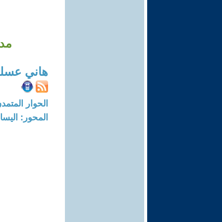
مدي
هاني عسلي
الحوار المتمدن-العدد: 5328 - 16
المحور: اليسار