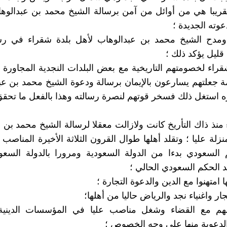
و تقريبا هي من أوائل من آمن برسالة الشيخ محمد بن عبدالوها
وته الجديدة ؛
 ومدح الشيخ محمد بن عبدالوهاب لأهل بلدة شقراء في رسا
قليل يؤكد ذلك ؛
راء لخصومتهم التاريخية مع بعض البلدات النجدية المجاورة ل
ة جعلتهم يسارعون بالإيمان برسالة ودعوة الشيخ محمد بن عب
ه استغل ذلك فسخر قوتهم لنصرة رسالته وهذا بالفعل ما تحقق
منذ ذاك التأريخ كانت ولازالت معقلا لرسالة الشيخ محمد بن 
زلة عليا ؛ وتقلد أهلها طوال القرون الثلاثة الأخيرة المناصب 
لسعودي بدءا من الدولة السعودية ومرورا بالدولة السعودي
هد الحكم السعودي الحالي ؛
ا امتهنوا مع الدين والدعوة التجارة ؛
ر واغنياء نجد والرياض حاليا من أهلها؛
هم مع القضاء وشغل مناصب عليا في المؤسسات الدينية
الدعوية منها على وجه الخصوص ؛