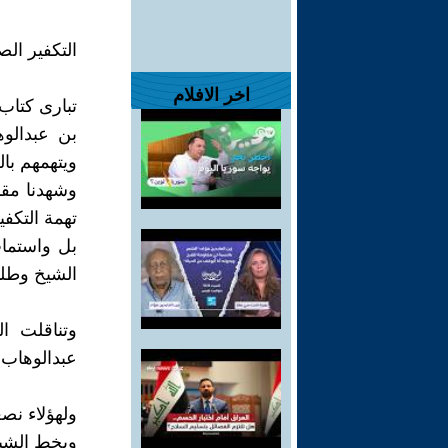
التكفير ال
اخر الافلام
تبارى كتاب
بن عبدالوه
ويتهمهم بال
وشهدنا مقا
تهمة التكفي
بل واستمات
الشيخ وطلب
وتناقلت ا
عبدالوهاب 
ولهؤلاء نصع
وبخط الشيخ