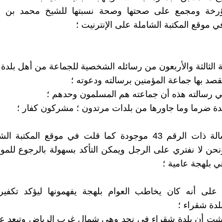
رخة ومجمع على صحتها وصحة نسبتها للشيخ محمد بن ع
 موقع المكتبة الشاملة على الإنترنيت ؛
 الثالثة والأربعون من رسائله الشخصية للجماعة من أهل بلدة 
قصد بها جماعة المؤمنين برسالته ودعوته ؛
 رسالته هذه أن جماعته هم المسلمون وحدهم ؛
دة ضرما وما جاورها من بلدات مرتدون ؛ مشركون كفار ؛
وهذه الرسالة ذات الرقم 43 موجودة كما قلت في موقع المكتب
ونحن لا نفتري على الرجل ويمكن التأكد بسهولة بالرجوع للمو
ي بلهجة عامية ؛
 على أنه كان يخاطب العوام بلهجة يفهمونها ليؤكد تكفيره
لدة شقراء ؛
يثبت أن بلدة شقراء في نجد وهي شمال غرب الرياض وتبعد ع