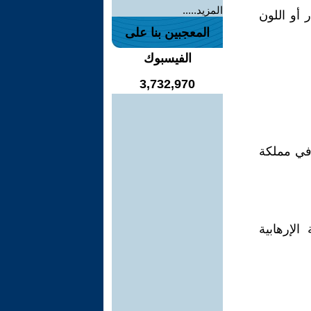
المزيد.....
 أو اللون
المعجبين بنا على
الفيسبوك
3,732,970
في مملكة
الإرهابية