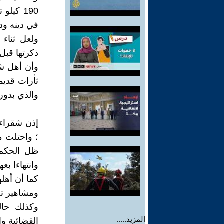
190 كيل
في دينه ودع
ولعل ثناء
ذكرتها قبل 
وأن أهل شق
ثأرات قديم
والذي بدور
إذن شقراء 
؛ واحتلت من
ظل الحكم ا
وانتهاءا بع
كما أن أهله
ومشاهير تجا
وكذلك حال
المزيد.....
القضائية و