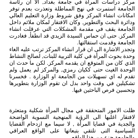
مركز دراسات المرأة في جامعة بغداد, الا ان رئاسة
الجامعة استمرت في نهج المماطلة وتعذرت بعدم توفر
امكانات انشاء المركز وفق شروط وزارة التعليم العالي
ودائرة البحث والتطوير, وكان الافتقار لمكان ملائم داخل
الجامعة يقف في مقدمة المشكلات التي عرقلت انشاء
المركز. حتى ان حماس السيدة الزيدي قد انطفأ, فغادرت
الجامعة وقدمت استقالتها.
وتجدر الاشارة الى ان قرار انشاء المركز ترتب عليه الغاء
وحدة بحوث المرأة في كلية التربية للبنات, لصالح النشاط
الذي كان من المتوقع ان يقدمه المركز. لكن ما حدث ان
الوحدة الغيت حتى ككيان رمزي, والمركز لم يعمل ولم
تقدم له اي تسهيلات من الجامعة او الوزارة . فخسرنا
تشكيلين في وقت واحد بدل ان تقوم الوزارة بتطويرها
وتحسين فرص الباحثين فيها.
ظلت الامور المتحققة في مجال المرأة شكلية ومتعثرة
لافتقار اغلبها الى الرؤية المنهجية النسوية الواضحة
والجدية في قضايا المرأة , لا سيما مع ازدحام القضايا
السياسية التى تلتقي بتبعاتها على الواقع العراقي
والجامعة جزء من هذا الواقع.