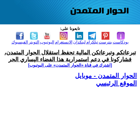
تابعونا على:
بودكاست
بنترست
تيلكرام
لينكدإن
الانستغرام
اليوتيوب
التويتر
الفيسبوك
تبرعاتكم وتبرعاتكن المالية تحفظ استقلال الحوار المتمدن،
فشاركونا في دعم استمرارية هذا الفضاء اليساري الحر
[اشترك في قناة ‫«الحوار المتمدن» على اليوتيوب]
الحوار المتمدن - موبايل
الموقع الرئيسي