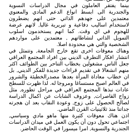
بينما يفتقر العاملون في مجال الدراسات النسوية
والجندرية الى ابسط انواع الدعم المادي والمعنوي
معتمدين على جهدهم الذاتي حتى انهم يضطرون
لاستخدام اساليب دفاعية و تبريرية غالبا, لانهم عرضة
للهجوم في اي وقت. كما انهم يستخدمون اسلوب
التمويل الذاتي لنشاطاتهم , معتمدين على مواردهم
الشخصية والتي هي محدودة اصلا.
وهناك معوقات اخرى تقع خارج الجامعة, وتتمثل في
انتشار افكار التطرف الديني بين افراد المجتمع العراقي
جعل الناس مشغولين بخطاب التناحر بين الطوائف اكثر
منهم انشغالا في تقديم قراءات جديدة للفكر الديني, بل
ان خطاب معاداة المرأة بعدها مصدرالخطيئة والشرور
في العالم اصبح مستساغا ومروجا له. لذا ظهرت للسطح
عادات نبذها المجتمع العراقي في مراحل تطوره, مثل
زواج القاصرات, وعزوف الشابات عن اكمال الدراسة
لصالح الحصول على زوج, وعودة النقاب بعد ان هجرته
جداتنا منذ ثلاثينيات القرن الماضي.
اذن هناك معوقات كثيرة منها ماهو مادي وسياسي,
اجتماعي تحول دون أن يكون العمل في ميدان الدراسات
الجندرية والنسوية, امرا ميسورا في الوقت الحاضر.