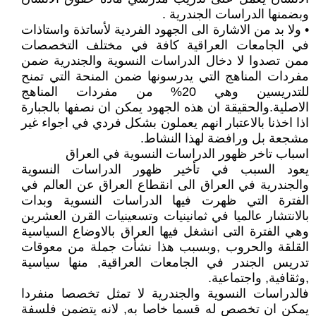
وبضمنها الدراسات الجندرية .
• ولا بد من الاشارة الى الجهود الفردية لأساتذة واستاذات
في الجامعات العراقية كافة في مختلف التخصصات
ممن تصدوا لا دخال الدراسات النسوية والجندرية ضمن
مفردات المناهج التي يدرسونها ضمن المنحة التي تمنح
للتدريسين وهي 20% من مفردات المناهج
الاصلية.والحقيقة ان هذه الجهود يمكن ان نصفها بالجبارة
اذا اخذنا بالاعتبار انهم يعملون بشكل فردي في اجواء غير
مشجعة بل ورافضة لهذا النشاط.
اسباب تاخر ظهور الدراسات النسوية في العراق
يعود السبب في تأخير ظهور الدراسات النسوية
والجندرية في العراق الى انقطاع العراق عن العالم في
الفترة التي ظهرت فيها الدراسات النسوية وبدات
بالانتشار عالميا في ثمانينيات وتسعينيات القرن العشرين
وهي الفترة التى انشغل فيها العراق بالاوضاع السياسية
القلقة والحروب ,وبسبب هذا نشأت جملة من معوقات
تدريس الجندر في الجامعات العراقية, منها سياسية
,وثقافية, واجتماعية.
فالدراسات النسوية والجندرية لا تمثل تخصصا منفردا
يمكن ان تخصص له قسما خاصا به, لانه يتضمن فلسفة