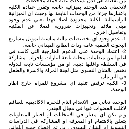
من تفعيله الى الان تشكلت عليه جملة ملاحظات.
لاتحظى هذه الوحدة بميزانية خاصة وتقرر عمادة الكلية
باعتبارها جزءا من الوحدات التابعة لها وحيث ان الميزانية
الراسمالية للكلية محدودة اصلا فهذا يعني عدم وجود
مبنى ملائم وتجهيزات ضرورية فضلا عن المكتبة
وتفاصيل اخرى.
1- عدم وجود اي تخصيصات مالية مناسبة لتمويل مشاريع
البحوث العلمية عامة وذات الطابع الميداني خاصة.
2- اعتماد الوحدة على الدعوم الخارجية التي كانت في
اغلبها من منظمات محلية تابعة لتيارات واحزاب مشاركة
في السلطة واغلبها دينية. او من مؤسسات تابعة للدولة
تختص بالشان النسوي مثل لجنة المراة والاسرة والطفل
في البرلمان.
3- الكلية ترفض تنفيذ اي مشروع للمراة خارج اطار
الوحدة.
الوحدة تعاني من الانعدام التام للخبرة الاكاديمية للطاقم
لاغلب العضوات فيها في مجال الجندر.
ولم يكن اي معيار في الانتخابات او اختيار المتعاونات
يتعلق بالاهتمام او المعرفة او المشاركة في الدراسات
النسوية او الشان النسوي . بل تم اقصاء جميع اللواتي