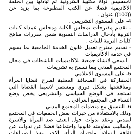
تاسسيس نواة مكتبية الكترونية تم تبادلها بين الحلقة
الاكاديمية فضلا عن الكتب المطبوعة بما يزيد عن
((100)) عنوان .
4- على المستوي التشريعي :
- تقديم مقترحات بمجلس الكلية ومجلس عمداء كليات
التربية بأدخال الدراسات النسوية ضمن مقررات مناهج
كليات التربية للبنات .
- تقديم مقترح تعديل قانون الخدمة الجامعية بما يسهم
في خدمة الاكاديميات
- السعي لانشاء جمعية للاكاديميات الناشطات في مجال
المجتمع المدني ببما تسمح به تشريعات
5- على المستوى الاعلامي
المشاركة في الصحافة المحلية لطرح قضايا المرأة
ومناقشتها بشكل دوري ومستمر لاسيما القضايا التي
تستجد في الوضع السياسي والتشريعي يخص وضع
النساء في المجتمع العراقي .
6- التنسيق مع منظمات المجتمع المدني
وذلك بالاستفادة من خبرات بعض الجمعيات في المجتمع
لبمدني وعقد ندوات حول العنف ضد المرأة والاسرة
واساليب مقاومته قانونيا واجتماعيا فضلا عن ندوات عن
ثقافة السلام واحترام الرأى الاخر ونبذ الصراعات