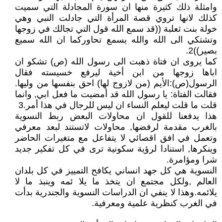
وامثلة ذلك كثيرة منها ان سورة المجادلة التي سميت
كذلك لانها تروي قصة المرأة التي جادلت النبي وهي
خولة بنت ثعلبة ((قد سمع الله قول التي تجالك في زوجها
وتشتكي الى الله والله يسمع تحاوركما ان الله سميع
بصير))2.
كما يروى ان فتاة ذهبت الى رسول الله (ص) تشكو ان
اباها زوجها من ابن أخية ليرفع خسيسته فقال
الرسول(ص):الأيم (من لازوج لها) احق بنفسها من وليها.
فقالت الفتاة: يا رسول الله قد أمضيت ما فعل ابي, وانما
قلت ما قلت ليعلم النساء ان ليس للرجال في هذا أمر.3
هذا يدفعنا للقول ان محاولات البعض ربط النسوية
بالغرب مقدمة لرفضها, محاولات لاتستند لبعد معرفي
وتعمل في افق اقصائي لا يتفاعل مع متغيرات الحاضر
وينكرها, استنادا لرؤية سكونية ترى في كل تفكير جديد
شرا ومؤامرة.
النسوية هي كل جهد انساني يكافح التمييز في كل بلدان
العالم ,ولكل مجتمع ان يتخذ ما يلا ئمه وينبذ ما لا
يلائمه.وهذا لا ينفي ان الدراسات النسوية والجندرية بدأت
في الغرب كنظرية علمية ومعرفية.