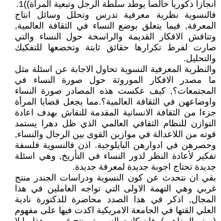
انجازاً ذكوريا خالصا يوطد سلطة الرجل وتبعية المرأة))1.
فالنسوية نظرية معرفية تدرس وتحلل وسائل انتاج
المعرفة, فيما يتعلق بوضع النساء في الثقافة العالمية,
وتناقش الافكار القديمة والراسخة حول النساء والتي
صارت لفرط تكرارها حقائق ثابتة وتخضعها للتفكيك
والتحليل.
والنظرية المعرفية النسوية تحاول الاجابة عن اسئلة مثل
ما مصدر الافكار الموروثة حول صورة النساء في
المجتمعات؟, كيف عكست هذه المصادر صورة النساء
واوضاعهن في الثقافة العالمية؟.مما يجعل قضايا المرأة
جزءا من الثقافة الانسانية المقدمة للنقاش بهدف اعادة
التوازن للنظام الثقافي العالمي الذي ظل دهرا يستمد
قوته من اللاعدالة في موازين القوى بين الرجال والنساء,
وحصرهن في ادوارهن البايلوجية. اذن فالنسوية فلسفة
تفكير لأعادة النظر لدور النساء في التأريخ, وهي اسئلة
جديدة تحتاج اجوبة جديدة لمعرفة جديدة.
بقي ان نتحدث عن كون النسوية ودراسات الجندر منتج
غربي وهي التهمة الاولى التي تواجه العاملين في هذا
المجال, اذكر في هذا الصدد محاضرة للدكتورة نادية
العلي القتها في الجامعة الامريكية اكدت فيها على مفهوم