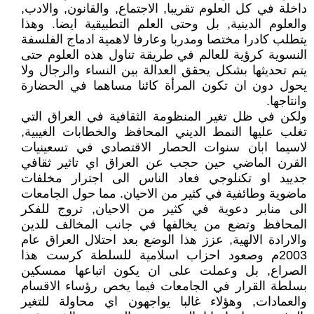
داخلة في كل العلوم تقريبا, الاجتماع, والقانون, والادب,
والعلوم الدينية, بل وحتى العلم التطبيقية ايضا. وهذا
يتطلب كادرا مختصا ومدربا وعارفا لاهمية ادماج الفلسفة
النسوية كرؤية للعالم في طريقة تناول هذه العلوم حتى
يتم تحديثها بشكل يحقق العدالة بين النساء والرجال ولا
يحول دون ان تكون المرأة كائنا مساهما في الحضارة
وانتاجها.
ولكن في ظل تغير المنظومة الثقافية في العراق التي
تغلب عليها النمط الديني المحافظ والخطابات الغيبية,
لاسيما ابان سنوات الحصار الاقتصادي في تسعينيات
القرن الماضي حين حجب عن العراق اي تاثير ثقافي
جدييد او تكنلوجي فعاد الناس الى اجترار مخلفات
ماضوية وطائفية في كثير من الاحيان. مما حول الجامعات
الى منابر دعوية في كثير من الاحيان, تروج للفكر
المحافظ وتضع من يخالفها في جانب المخالف للدين
والارادة الالهية, عزز هذا الوضع بعد احتلال العراق عام
2003م وصعود احزاب اسلامية للسلطة كرست هذا
الصراع, بل وعملت على ان يكون اتباعها ممسكين
بسلطة القرار في الجامعات فيما يخص رؤساء الاقسام
والعمادات, وهؤلاء غالبا يواجهون اي محاولة للتغير