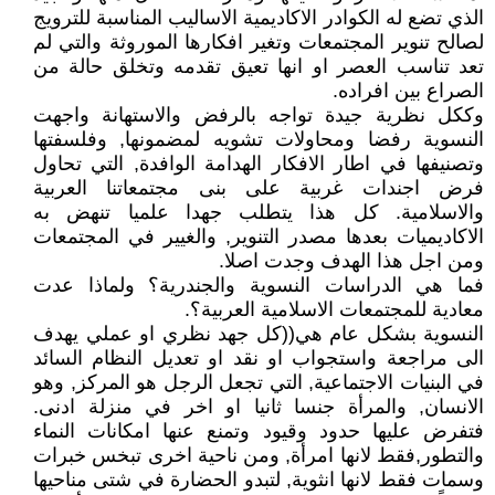
الذي تضع له الكوادر الاكاديمية الاساليب المناسبة للترويج
لصالح تنوير المجتمعات وتغير افكارها الموروثة والتي لم
تعد تناسب العصر او انها تعيق تقدمه وتخلق حالة من
الصراع بين افراده.
وككل نظرية جيدة تواجه بالرفض والاستهانة واجهت
النسوية رفضا ومحاولات تشويه لمضمونها, وفلسفتها
وتصنيفها في اطار الافكار الهدامة الوافدة, التي تحاول
فرض اجندات غربية على بنى مجتمعاتنا العربية
والاسلامية. كل هذا يتطلب جهدا علميا تنهض به
الاكاديميات بعدها مصدر التنوير, والغيير في المجتمعات
ومن اجل هذا الهدف وجدت اصلا.
فما هي الدراسات النسوية والجندرية؟ ولماذا عدت
معادية للمجتمعات الاسلامية العربية؟.
النسوية بشكل عام هي((كل جهد نظري او عملي يهدف
الى مراجعة واستجواب او نقد او تعديل النظام السائد
في البنيات الاجتماعية, التي تجعل الرجل هو المركز, وهو
الانسان, والمرأة جنسا ثانيا او اخر في منزلة ادنى.
فتفرض عليها حدود وقيود وتمنع عنها امكانات النماء
والتطور,فقط لانها امرأة, ومن ناحية اخرى تبخس خبرات
وسمات فقط لانها انثوية, لتبدو الحضارة في شتى مناحيها