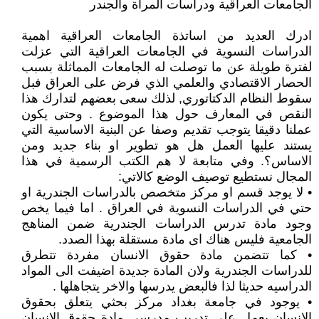
الجامعات العراقية ودراسات المرأة والجندر
ادرك العديد من اساتذة الجامعات العراقية اهمية
الدراسات النسوية في الجامعات العراقية التي عزلت
لفترة طويلة عن ما توصلت له الجامعات المماثلة بسبب
الحصار الاقتصادي والعلمي الذي فرض على العراق فبل
سقوط النظام الدكتاتوري, لذلك سعى بعضهم لتدارك هذا
النقص في المعارف حول هذا الموضوع . وحتى يكون
عملنا دقيقا يتوجب تقديم وصفا عن البنية الاساسية التي
يستند عليها العمل هل هو تطوير او بناء جديد ومن
الاساس؟. وفي متابعة لا هم الكتب الرسمية في هذا
المجال نستطيع توصيف الوضع كالاتي:
• لا يوجد قسم او مركز متخصص بالدراسات الجندرية او
حتي في الدراسات النسوية في العراق . اما فيما يخص
وجود مادة تدرس الدراسات الجندرية ضمن المناهج
الجامعية فليس هناك اى مادة مستقلة بهذا الصدد.
• كما تتضمن مادة حقوق الانسان مفردة تتطرق
للدراسات الجندرية ولان المادة جديدة اضيفت الى المواد
الدراسيه حديثا لذا فالبعض يدرسها والاخر يتجاهلها .
• يوجود في جامعة بغداد مركز بحثي يتعلق بحقوق
الانسان يعمل على تدريب مدرسي مادة حقوق الانسان