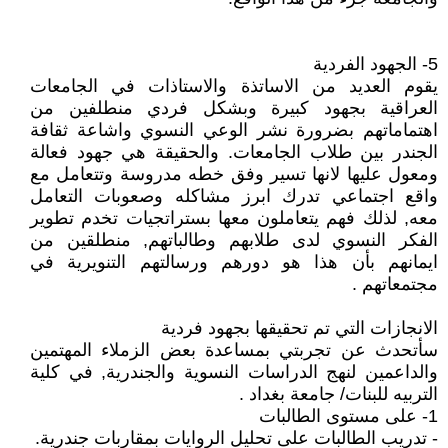
5- الجهود الفردية
يقوم العديد من الاساتذة والاستاذات في الجامعات
العراقية بجهود كبيرة وبشكل فردي منطلفين من
اهتماماتهم بضرورة نشر الوعي النسوي واشاعة ثقافة
الجندر بين طلاب الجامعات. والحقيقة هي جهود فعالة
ومعول عليها لانها تسير وفق خطه مدروسة وتتعامل مع
واقع اجتماعي تدرك ابرز مشاكله وصعوبات التعامل
معه, لذلك فهم يتعاملون معها بستراتجيات تخدم تطوير
الفكر النسوي لدى طلابهم وطالباتهم, منطلقين من
ايمانهم بأن هذا هو دورهم ورسالتهم التنويرية في
مجتمعاتهم .
الانجازات التي تم تحقيقها بجهود فردية
سأتحدث عن تجربتي بمساعدة بعض الزملاء المهتمين
والداعمين لنهج الدراسات النسوية والجندرية, في كلية
التربيه للبنات/ جامعة بغداد .
1- على مستوى الطالبات
- تدريب الطالبات على تحليل الروايات بمقاربات جندرية.