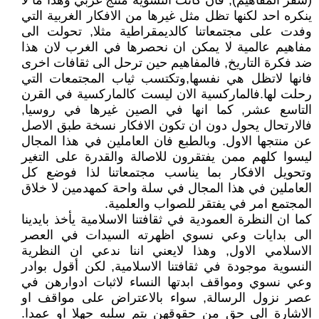
(سفر المفاهيم), فان كانت النسوية منتج غربي وهذا ما لا
ينكره احد لكنها تظل مثل غيرها من الافكار الغربية التي
وفدت على مجتمعاتنا كالديمقراطية مثلا, تحولت الى
مفاهيم عالمية لا يمكن ان نحصرها في الغرب لان هذا
ضد فكرة التاريخ, فالمفاهيم حين ترحل الى ثقافات اخرى
فانها لاتظل هي نفسها,وتكتسب ثياب المجتمعات التي
رحلت لها.فالماركسية الان ليست كالماركسية في القرن
التاسع عشر, كما انها في الصين غيرها في روسيا,
فالارتحال يحول دون ان تكون الافكار نسخة طبق الاصل
عن منتجها الاول. وبالطبع فان العاملين في هذا المجال
ليسوا كلهم ممن يفتقرون للاصالة والقدرة على التغير
وتحويل الافكار بما يناسب مجتمعاتنا لذا فوضع كل
العاملين في هذا المجال في سلة واحة كمهدمين لا خلاق
المجتمع امر في يفتقر للصواب والعلمية.
كما ان النظرة العمودية في ثقافتنا الاسلامية يأخذ بايدينا
الى بدايات وعي نسوي اظهرته السيدات في العصر
الاسلامي الاول, وهذا لايعني اننا ندعي ان النظرية
النسوية موجودة في ثقافتنا الاسلامية, لكن أقول بوادر
وعي نسوي ومواقف ابدتها النساء لاثبات ادوارهن في
عصر نزول الرسالة, سواء بالاعتراض على مواقف او
الاشارة الى حق من حقوقهن يتم سلبه جهلا او عمدا.