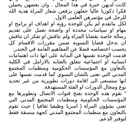
كانت لديهن خبرة في هذا المجال . وان بعضهن يحملن
فكرا ذكوريا عاليا جعلهن يرفعن شعار المراة هدية الله
للرجل في مؤتمرهن العلمي الاول.
لكل ماتقدم لم يكن للوحدة رؤية او اهداف او برامج او
مهام او سياسات محددة او واضحة تعمل على تقديم
رسالة خاصة بقضايا المراة ولم تناقش او تفكر ان تناقش
ان تدخل قضايا النسوية ضمن مقررات الاقسام كل
بحسب اختصاصه فضلا عن المفاهيم العامة في الجندر.
قدمت الوحدة نفسها في البداية على انها ذات اهتمامات
انسانية او اجتماعية تتعلق بالعناية بالارامل في الكلية
بالتعاون مع المؤسسات الحكومية ومنظمات المجتمع
المدني التي تعنى بالشان النسوي كما قدمت نفسها على
انها ستسعى الى اقامة دورات تطويرية من غير تحديد
نوع ومجال الدورات او الفئة المستهدفة.
" تقوم هذه الوحدة بفتح قنوات الاتصال وتطويرها مع
المؤسسات الحكومية ومنظمات المجتمع المدني التي
تعنى بشؤون المراة ( اسريا وظيفيا ثقافيا ) حيث تقوم
بالتعاون مع منظمات المجتمع المدني كجهة منسقة فقط
لتوفير الدعم.