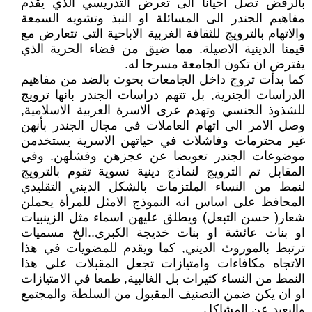
بالرفض تصل احيانا الى تعرض التدريسي الذي يقدم
مفاهيم الجندر الى المسائلة او النبذ وتشويه السمعة
والاتهام بالترويج للثقافة الغربية الاباحية التي تتعارض مع
قيمنا الدينية الاصيلة. مما ضيق من فضاء الحرية الذي
يفترض ان تكون الجامعة مسرحا له.
كما بدأت تروج داخل الجامعات بحوث بالضد من مفاهيم
الدراسات الجنرية, بل تتهم دراسات الجندر بانها ترويج
للشذوذ الجنسي وتهدم عرى الاسرة العربية الاسلامية,
وصل الامر الى اتهام العاملات في مجال الجندر بأنهن
غير محترمات وفاشلات في حياتهن الاسرية يستخدمن
موضوعات الجندر تعويضا عن عجزهن وفشلهن. وفي
المقابل تم الترويج لنماذج دينية نسوية تقوم بالترويج
لنمط من النساء الملتزمات بالشكل الديني التقليدي
المحافظ على اساس انه النموذج الامثل للمرأة يحملن
شعار( حسن التبعل) ويطلق عليهن اسماء مثل الزينبيات
او بنات عائشة او بنات خديجة الكبرى..الخ مسميات
ترتبط بالموروث الديني, كما ويقدم للمضويات في هذا
الاتجاه مكافاءات وامتيازات تجعل المقبلات على هذا
النمط من النساء كثيرات بل الغالبية, طمعا في الامتيازات
او ان يكن ضمن التصنيف المقبول من السلطة والمجتمع
والبعيد عن المشاكل.