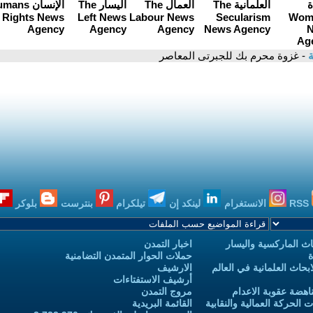
ة
- غزوة محرم بك للجبرتى المعاصر
RSS
الانستغرام
لينكد إن
تيلكرام
بنترست
بلوكر
ث الماركسية واليسار
اخبار التمدن
ة
حملات الحوار المتمدن التضامنية
حاث العلمانية في العالم
الارشيف
أرشيف الاستفتاءات
اهضة عقوبة الاعدام
مروج التمدن
الحركة العمالية والنقابية
القائمة البريدية