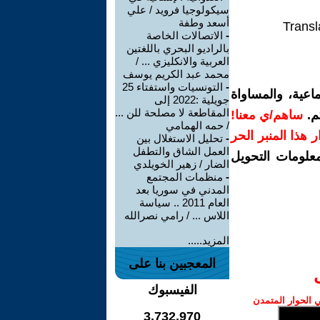
سيكولوجيا فرويد / علي
أسعد وطفة
Transl
-
الاتصالات الخاصة
بالراديو البحري باللغتين
العربية والانكليزي ... /
محمد عبد الكريم يوسف
-
التونسيات واستفتاء 25
اعية، والمساواة
جويلية :2022 إلى
المقاطعة لا مصلحة للن ...
م.
ساهم/ي معنا!
/ حمه الهمامي
رار هذا المنبر الحر
-
تحليل الاستغلال بين
العمل الشاق والتطفل
معلومات التحويل
الضار / زهير الخويلدي
-
منظمات المجتمع
المدني في سوريا بعد
العام 2011 .. سياسة
اللاس ... / رامي نصرالله
المزيد.....
المعجبين بنا على
الفيسبوك
الحوار المتمدن
3,732,970