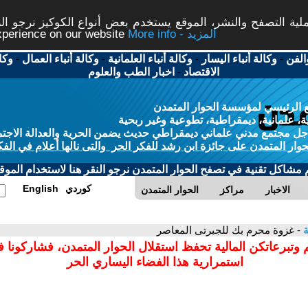
ة التصفح والنشر، الموقع يستخدم بعض أنواع الكوكيز نرجو النق
More info - المزيد
experience on our website
الفن
-
وكالة أنباء اليسار
-
وكالة أنباء العلمانية
-
وكالة أنباء العمال
-
وكا
الاقتصاد
-
اخبار الطب والعلوم
 الرئيسي لمؤسسة الحوار المتمدن
، علمانية، ديمقراطية، تطوعية وغير ربحية
ل مجتمع مدني علماني ديمقراطي حديث يضمن الحرية والعدالة الاجتم
حوار المتمدن على جائزة ابن رشد للفكر الحر والتى نالها أعلام في الفك
م مشاكل تقنية في تصفح الحوار المتمدن نرجو النقر هنا لاستخدام الموقع
كوردي
English
الاخبار
مراكز
الحوار المتمدن
ة
- غزوة محرم بك للجبرتى المعاصر
 وتبرعاتكن المالية تحفظ استقلال الحوار المتمدن، فشاركونا 
استمرارية هذا الفضاء اليساري الحر