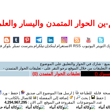
ين الحوار المتمدن واليسار والعلم
وك
التويتر
اليوتيوب
RSS
الانستغرام
لينكدإن
تيلكرام
بنترست
تمبلر
بلوكر
فل
ميع - شارك في الحوار والتعليق على الموضوع
 التعليقات من خلال الموقع نرجو النقر على - تعليقات الحوار المتمدن -
يسبوك (
)
تعليقات الحوار المتمدن (
0
)
سخة قابلة للطباعة
|
ارسل هذا الموضوع الى صديق
|
حفظ - ورد
|
حفظ
|
بحث
|
إضافة إلى المفضلة
|
للاتصال بالكاتب-ة
عدد الموضوعات المقروءة في الموقع الى الان :
4,294,967,295