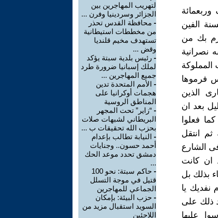
لتهريب المهاجرين بين
وربعمائة
الجزائر وسردينيا وفرن ...
-
محافظة القدس تحذر
نة الفين
من مخططات استيطانية
رم بك من
تستهدف مخيم قلنديا
وقض ...
ه نصرانية
-
رئيس بلدية سبتة يؤكد
 المملوكة
لملك إسبانيا ضرورة طرد
جميع المهاجرين ...
س فرموها
-
الأمم المتحدة تدين
رى الذين
هجمات أوكرانيا على
المناطق الروسية
يل بعد ان
-
“زاير” تحت المجهر
كما فعلوا
البريطاني لشبهات صلات
بحزب الله تحقيقات ب ...
ثم انتقل
-
النيابة تطالب بإعدام
أحمد حسون.. وجنايات
 فى الشارع
دمشق تحدد موعد الحك
 ان كانت
...
-
حاكم سبتة: نحو 100
ء بذلك بل
قتيل في موجة التسلل
 نفديك يا
الجماعي للمهاجرين
-
حزب البيئة: بإمكان
د ذلك على
السويد استقبال مزيد من
وا عليها
اللاجئين