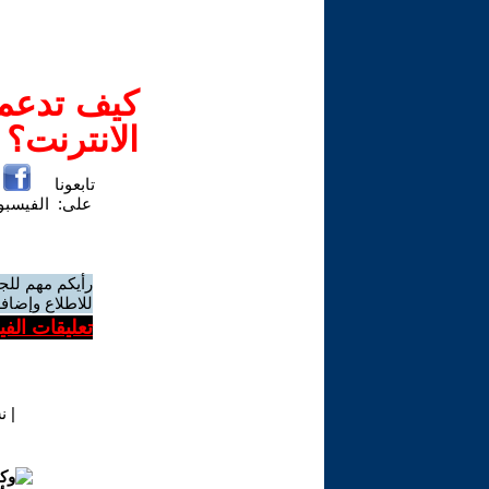
كيف تدعم-
الانترنت؟
تابعونا
على:
الفيسب
رأيكم مهم للج
للاطلاع وإضافة
تعليقات الف
|
ن