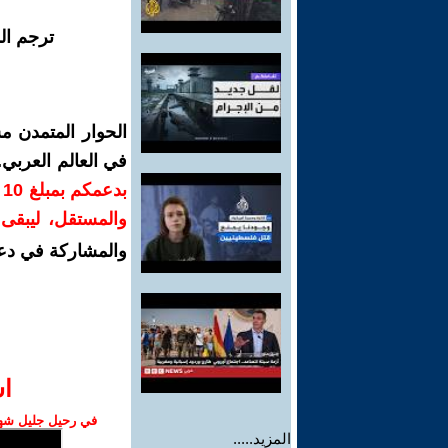
ترجم ال
الحوار المتمدن م
في العالم العربي
ب
والمستقل، ليبقى ص
والمشاركة في دع
ا‫
في رحيل جليل شهبا
المزيد.....