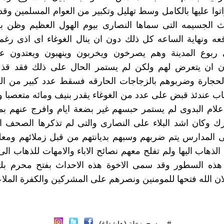
اتوا عليها بالكامل وسط تهليل وتكبير من العوام المسلمين و
ث الجسيمه التى سماها النصارى بيوم الهول العظيم وظن بع
عه ونهاية الساعه كل ذلك دون ان ينال الغوغاء اى اذى رغم
ربوع المدينة وهم يصرخون ويخربون وينهبون ويعتدون عل
ن ان يتعرض لهم ولكن لم يستمر الحال على ذلك فقد قذف
لحجارة وضربوهم بالزجاجات الحارقه فسقط عدد كبير من ال
 عندئذ قبض على عدد من الغوغاء يقدر بنيف ومائه متعصبا و
لام البدوى لم يستمر حبسهم غير بضعة ايام وافرج عنهم بم
رك وكان اشد البلاء على النصارى والتى لم تذكرها الصحف ا
 المدارس يتم ضربهم وسبهم بديانتهم من قبل زملائهم ومعل
الذهاب اليها ولم تفلح معهم نصائح الاباء والامهات للذهاب ال
 هذه السطور وقد سمى الاخوة هذه الاحداث بفتح محرم بك
ن الله فتحها للمومنين ونصرهم على المشركين والكفرة الملا
#ممدوح_نخلة (هاشتاغ)