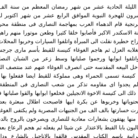
 الليلة الحادية عشر من شهر رمضان المعظم من سنة الف 
ون للهجرة النبوية الموافق الرابع عشر من شهر اكتوبر لس
نجية قام الدهماء العرب بمهاجمة النصارى فى منطقة مح
ة الاسكندر الاكبر فأصابوا خلقا كثيرا وطعن موتورا منهم راهب
راح خطيرة نقلت الى المبرأة واتلفوا السيارات وخربوا المحلات
غلابه العزل ثم هاجم الغوغاء كنيسة للقبط بأسم مارى جرج
اتلفوا ابوابها ورجموا صلبانها وسط زعر من الشبان النصا
ل البيعه المقدسه حتى انصرف الغوغاء عنهم عند منتصف الل
ى كنيسة تسمى الحمراء وهى مملوكة للقبط ايضا ففعلوا بها 
ولم يجدوا اى مقاومه تذكر من شعب النصارى فى المنطقة 
 ذلك الى كنيسة الاخوة الانجيلين فخلعوا ابوابها والقوا صلبانها
توياتها وخربوها عن بكرة ابيها فاصبحت اطلال مبعثرة بعد
ت خسارتها بالف الف من الجنيهات المصرية ولم يكتفى الغوغا
 منها يهتفون بشعارات معادية للنصارى ويصرخون بالروح بالدم
بون بابا القبط بالاعتذار عن شيئا لم يفعله ثم هجم الرعاع بع
انية باسم الكتاب المقدس فالقوا بالاناجيل بالشارع وداس