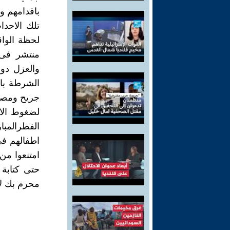
باقدامهم و
تلك الاحدا
لحظة الواق
منتشر فى 
والعزل دو
الشرطة با
جريح ومصاب
لضغوط الاع
الفطرالمبا
اطفالهم فى
امتنعوا من 
حتى كتابة
محرم بك لا