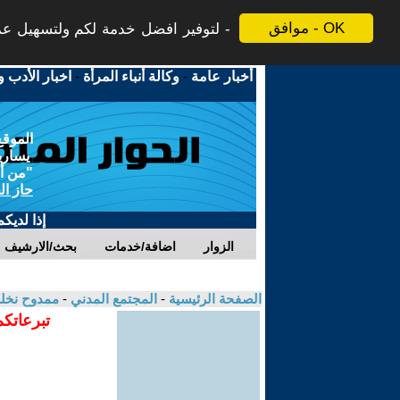
موافق - OK
لتوفير افضل خدمة لكم ولتسهيل عملي
أخبار عامة
-
وكالة أنباء المرأة
-
اخبار الأدب و
الموقع
يسارية
"من أج
حاز ال
إذا لديك
الزوار
اضافة/خدمات
بحث/الارشيف
الصفحة الرئيسية
-
المجتمع المدني
-
ممدوح نخل
تبرعاتكم