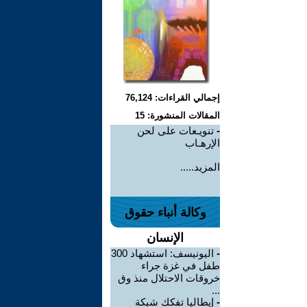
إجمالي القراءات: 76,124
المقالات المنشورة: 15
-
تنويـعات على لحن
الإرهـاب
المزيد.....
وكالة أنباء حقوق
الإنسان
-
اليونيسف: استشهاد 300
طفل في غزة جراء
خروقات الاحتلال منذ وق
...
-
إيطاليا تفكك شبكة