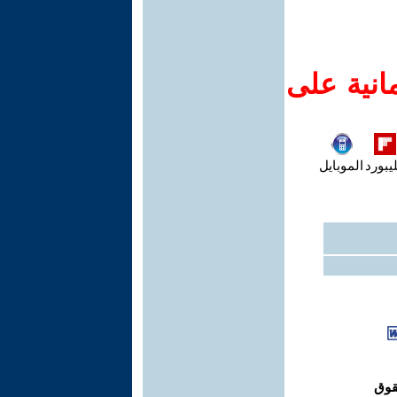
انية على
يبورد
الموبايل