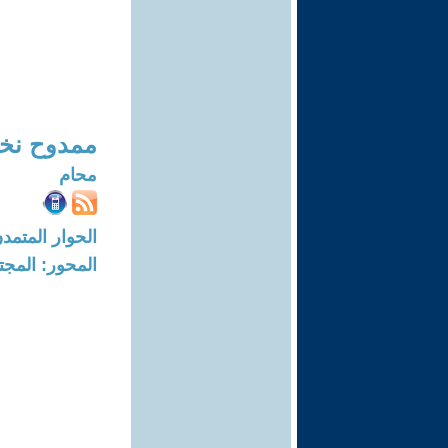
ممدوح نخل
محام
الحوار المتمدن-العدد: 1377 - 05
المحور: المجت