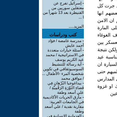
-
إسرائيل تفرج عن
قد جرت كل
معتقلين سوريين من
القنيطرة بعد 13 شهراً من
ضهم انها
ا ...
 ان الامن
المزيد.....
ى المارة
كتب ودراسات
 الغوغاء
-
مدرسة غامضة / فؤاد
عسكر بين
أحمد عايش
لكن نتيجة
-
أسئلة خيارات متعددة
في الاستراتيجية / محمد
ناسبة عيد
عبد الكريم يوسف
لسيارة ان
-
أية رسالة للتنشيط
السوسيوثقافي في تكوين
ميهم حتى
شخصية المرء -الأطفال ...
/ موافق محمد
ى المدارس
-
بيداغوجيا البُرْهانِ فِي
 او غزوة
فَضاءِ الثَوْرَةِ الرَقْمِيَّةِ /
علي أسعد وطفة
عين
-
مأزق الحريات الأكاديمية
في الجامعات العربية:
مقاربة نقدية / علي أسعد
وطفة
-
العدوانية الإنسانية في