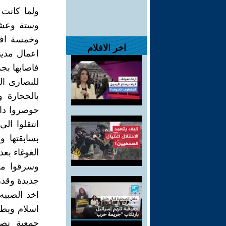
ولما كانت
وستة وعشر
وخمسة افر
اخر الافلام
اعمال مدين
فاصابها بج
للنصارى ال
بالحجارة و
حوصروا داخ
انتقلوا ال
بسابقتها 
الغوغاء بعد
وسرقوا مح
جديدة وقدر
اخذ الصبيه
اسلام ويطال
جمعية نصر