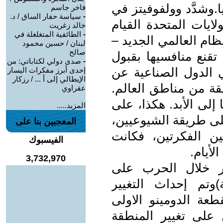
وشدَّد وولفوفيتز في
فاخر جاسم
-
سياسة حفار الساق / د.
لايات المتحدة القيام
خالد زغريت
-
الطائفية المتغلغلة في
ظام العالمي الجديد –
لبنان / حسين محمود
صالح
 تقنع منافسيها بقبول
-
صدى دولي لكتاباتي: من
ني الدول الصناعية عن
إحدى أبرز مفكرات اليسار
الإيطالي إلى أ ... / رزكار
قة من مناطق العالم.
عقراوي
إلى الأبد. هكذا، على
المزيد.....
لى طريقة الشيوعيين،
المعجبين بنا على
ين الفكرتين، فكانت
الفيسبوك
أيام.
3,732,970
ار خلال الحرب على
ة)وتم إحداث التغيير
عة الدومينو الاولى
على تغيير المنطقة