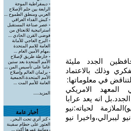
-
ديمقراطية الموجة
الرابعة بين حلم الإصلاح
العربي ومنطق الطموح ...
-
كبش الفداء العراقي
-
عصر صناعة المستقبل
استراتيجية للانعتاق من
فوضى القرن الحادي ...
-
البرج العاجي للأمانة
العامة للامم المتحدة
،مهام الأمين العام ...
-
خارطة طريق لإصلاح
افظين الجدد مليئة
الأمم المتحدة بعد ستين
عاما على تأسيس المن ...
كري وذلك بالاعتماد
-
برلمان العالم وإصلاح
الأمم المتحدة،الجمعية
تناقض في معلوماتها:
العامة للأمم المت ...
 المعهد الامريكي
المزيد.....
جدد.بل انه يعد عرابا
الملازمة لحياته:نيو
أخبار عامة
 ليبرالي،واخيرا نيو
-
كنز أثري تحت البحر..
العثور على حطام سفينة
رومانية عمرها أكث ...