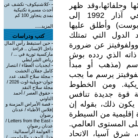
ا وحلفائها،وقد ظهر
-
-كلاشنيكوف- تكشف عن
أحدث مسيرة تكتيكية
هذا الكلام في وثيقة تسرَّبت في آذار 1992 إلى
بمدى يتجاوز 100 كم
بوست) وأطلق عليها
المزيد.....
 الدول التي تمتلك
كتب ودراسات
ولفوفيتز عن ضرورة
-
حين استيقظ رأس المال
داخل الإنسان .. قراءة
م ذاته الذي ردده بوش
ماركسية ثورية في ... /
رياض الشرايطي
سم (مذهب أو مبدأ
-
ابجديات العطاء / انتصار
كامل جفلان الخشت
، راح بول وولفوفيتز يرسم ما يجب
-
مجلة سلاح النقد، عدد
جوان-جويلية-اوت 2026 /
يكية. ومن الخطوط
مجلة سلاح النقد
أية قوة جديدة تنافس
-
حقوق العصر / أحمد
التاوتي
 يكون ذلك، بقوله إن
-
قصة الأمراض المزمنة و
إفلاس الأطباء / عدنان
ة إقليمية من السيطرة
رضوان
Letters from the East /
-
لى المستوى العالمي.
عدنان رضوان
-
العولمة الرأسمالية:
ة، شرق آسيا، الاتحاد
جدل المجرد والملموس /