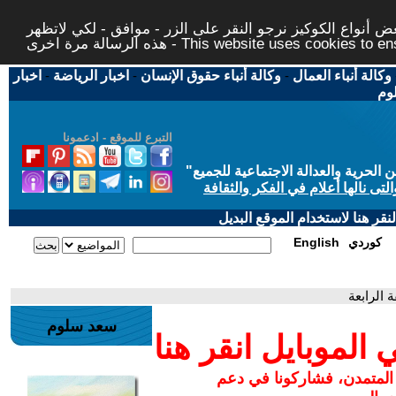
 أنواع الكوكيز نرجو النقر على الزر - موافق - لكي لاتظهر
This website uses cookies to ensure you ge
وكالة أنباء العمال
-
وكالة أنباء حقوق الإنسان
-
اخبار الرياضة
-
اخبار
لوم
التبرع للموقع - ادعمونا
حرية والعدالة الاجتماعية للجميع
"
تى نالها أعلام في الفكر والثقافة
قر هنا لاستخدام الموقع البديل
كوردي
English
 الرابعة
سعد سلوم
لموبايل انقر هنا
 المتمدن، فشاركونا في دعم