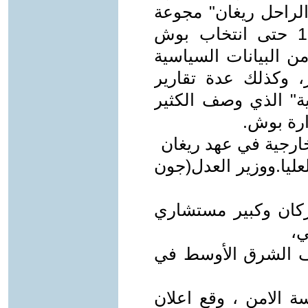
الراحل ريغان" مجوعة
أغلبها من النيوكونز،.ومنذ عام 1997 حتى انتخاب بوش
ن البيانات السياسية
، وكذلك عدة تقارير
ية" الذي وصف الكثير
ارة بوش.
ليا.ووزير العدل(جون
أركان وكبير مستشاري
ي،
لف الشرق الأوسط في
ة الامن ، وقع اعلان