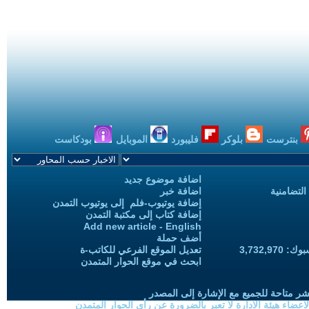
بنترست
بلوكر
فليبورد
الموبايل
بودكاست
اضافة موضوع جديد
التضامنية
اضافة خبر
إضافة يوتيوب-فلم إلى يوتيوب التمدن
إضافة كتاب إلى مكتبة التمدن
Add new article - English
أضف حملة
3,732,97
تعديل الموقع الفرعي للكاتب-ة
ابحث في موقع الحوار المتمدن
شر متاحة للجميع مع الإشارة إلى المصدر
ضاء هيئة الادارة لا تعبر بالضرورة عن رأي الحوار المتمدن