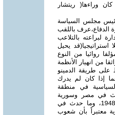
كان وراءها( ريتشار
رئيس مجلس السياسة
رة الدفاع،عرف باللقب
رة لبراعته بالتلاعب
 استراتيجيا(قد يحيل
لفا روائيا من النوع
قا من انهيار الأنظمة
على طريقة الدمينو
ا إذا كان لم يدرك
السياسية في منطقة
دث في مصر وسورية
والعراق من انقلابات بعد نكبة عام1948، وما حدث في
 معتبراً بأن شعوب