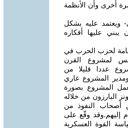
مرة أخرى وأن الأنظمة
- ويعتمد عليه بشكل
 يبني عليها أفكاره
لعامة لحزب الحرب في
سس لمشروع القرن
روع عددا قليلا من
ومدير المشروع غاري
 ومنذ تأسيسه عام 1997 يعمل المشروع بصورة
نز البارزون من خلاله
ن أصحاب النفوذ من
م إليهم.وقد وقّع على
اسة القوة العسكرية