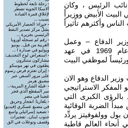
ائب الرئيس ، وكان
-
رحلة تابعة لخطوط
ألاسكا الجوية تضطر
البيت الأبيض ووزيراً
لإغلاق قمرة القيادة
بسبب ...
لناس وأكثرهم تأثيراً
-
خبراء: الحصار الأمريكي
يشلَّ مركز تصدير النفط
الرئيسي بجزيرة ...
-
رقم لم تسجله أوروبا
زير الدفاع – وعمل
الغربية من قبل.. يونيو
مديراً لمكتب الفرص الاقتصادية عام 1969 في عهد
ويوليو في صدارة ا ...
-
استعراض لوح التجديف:
رئيساً لموظفي البيت
مشاركون متنكرون
يطفون في نهر موسكو
-
إيران تعتزم فرض رسوم
على مرور السفن عبر
وزير الدفاع وهو الان
مضيق هرمز
المفكر الاستراتيجي
-
-قبلة الشارع المريبة-..
سر المقطع الذي فجر
 بالرؤى الكبرى التي
غضبا في مصر
-
بلغاريا: انفجار وحريق
مبدأ الضربة الوقائية
في مصنع عسكري (فيديو)
-
تصعيد إسرائيلي واسع
بول وولفوفيتز يردِّد
جنوب لبنان.. تفجيرات
وقصف وتوغلات في الق
 أنحاء العالم قاطبة
...