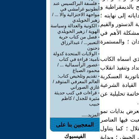
-
فلسفة البراكسيس عند
 بالديمقراطية و
أنطونيو غرامشي في
مواجهة الاختزالية والا ... /
ته إلى نهايته ؛
زهير الخويلدي
 الدستور والقيم
-
الكونية والعدالة وسياسة
الهوية / زهير الخويلدي
لمشكلة الأهم في
-
فصل من كتاب حرية
ان ؛ والمستمرة
التعبير... / عبدالرزاق
دحنون
-
الولايات المتحدة كدولة
ذي اسماه الكاتب
نامية: قراءة في كتاب
-عصور الرأسمالية ... /
د وتنفيذ انقلاب
محمود الصباغ
كتاتورية العسكرية
-
تقديم وتلخيص كتاب:
العالم المعرفي المتوقد /
القيادة الشرعية
غازي الصوراني
-
قراءات في كتب حديثة
اتمة تحليلية عن
مثيرة للجدل / كاظم
حبيب
عرض بدايات نمو
المزيد.....
ودان ؛ ويستعرض حركة 1924 كحركة لعبت فيها العناصر
المعجبين بنا على
ال ؛ كما يتناول
الفيسبوك
 الجيش ؛ وبداية