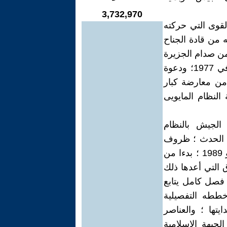
3,732,970
ابع ؛ فيتابع قيام انقلاب مايو 1969 ؛ محللا القوى التي حركته
 من قادة الجناح
 من صدام الجزيرة
أبا ؛ إلى انقلاب حسن حسين ؛ ويختمه بعرض دقيق لمحاولة محمد نور سعد في 1977؛ ودعوة
 من معارضة كبار
النظام المايويى
الجيش بالنظام
ارك في الحدث ؛ ظروف
وملابسات مذكرة قيادة الجيش في عام 1988 ؛ ويتابع الطريق إلى انقلاب يونيو 1989 ؛ بدءا من
 التي أعدها ذلك
 فصل كامل يتابع
خططه التفصيلية
يتها ؛ والعناصر
بهة الإسلامية