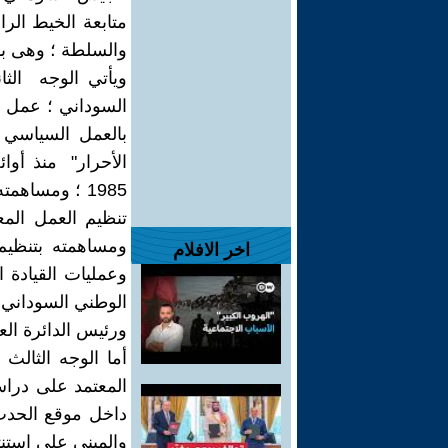
متابعة الخيط الر
والسلطة ؛ وهى بذ
ويأتي الوجه الث
السوداني ؛ عمل ف
بالعمل السياسي 
الأحرار" منذ أوا
ومساهمته بتنظيم
اخر الافلام
وعمليات القيادة
الوطني السوداني و
ورئيس الدائرة الع
أما الوجه الثالث
المعتمد على دراس
داخل موقع الحدث 
والمبنى على استن