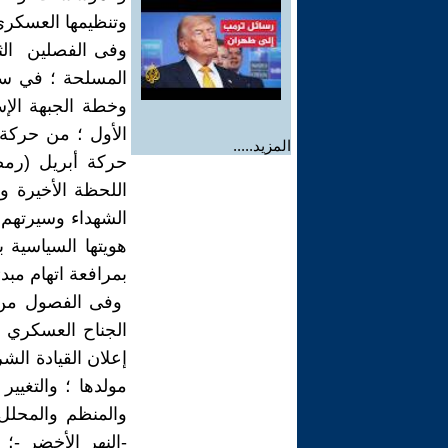
وتنظيمها العسكري في 30 يو
وفى الفصلين الثا
المسلحة ؛ في سبا
وخطة الجبهة الإس
المزيد.....
اللحظة الأخيرة و
الشهداء وسيرتهم 
هويتها السياسية 
بمرافعة اتهام مبد
وفى الفصول من ا
الجناح العسكري ل
مولدها ؛ والتغيي
والمنظم والمحلل 
-النهر الأخضر -؛ 