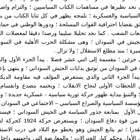
 نجد نظيرها في مساهمات الكتاب السياسيين ؛ والتزام واضح
سياسية والعسكرية ؛ نلمحه يظهر في كل ثنايا الكتاب من بدايا
ق بقضايا احترافية القوات المسلحة ؛ ودورها الوطني في حماية
عات الشعب . كما نجد تحليلا سليما ورصدا دقيقا لمعضلات ا
لجيش في السودان ؛ وهى مشكلة الحرب الأهلية في السود
رة ؛ منذ مطلع الاستقلال ؛ ولا تزال .
 جزئين ؛ مقسمة إلى اثني عشر فصلا . يبدأ الجزء الأول وال
في السودان من توثيق بدايات الجيش السوداني ؛ و ينتهي بإعدا
198. كما يبدأ الجزء الثاني والذي يستعرض المؤلف فيه مقاومة الدي
 اللحظات الأولى لنجاح الانقلاب ؛ ويختمه بتصدع وانقسام 
والتنبؤ ببداية ظهور حركة ثورية سياسية - عسكرية جديدة ؛ وخ
ؤسسة السياسية والصراع السياسي – الاجتماعي في السودان .
ل الأول بمتابعة جذور السياسة في الجيش السوداني ؛ فيست
الجيش السوداني من قوة دفاع الس
درا ؛ ثم يتابع الجيش وهو يخطو مع البلاد في درب الاستقل
 الأول وحكم كبار الجنرالات ؛ والمعارضة التي واجهتهم داخل