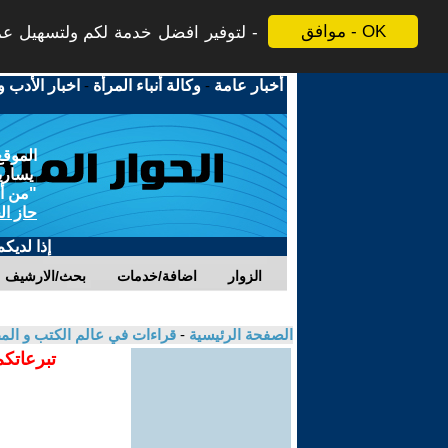
موافق - OK
لتوفير افضل خدمة لكم ولتسهيل عملي
أخبار عامة
-
وكالة أنباء المرأة
-
اخبار الأدب و
الموقع
يسارية
"من أج
حاز ال
إذا لديك
الزوار
اضافة/خدمات
بحث/الارشيف
الصفحة الرئيسية
-
قراءات في عالم الكتب و ال
تبرعاتكم