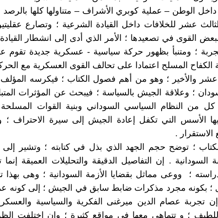
اخل الوطن – عملية كوبري الأشراف – متناولها كلها بالرصد وا
لث عشر للخلافات داخل القيادة الشرعية ؛ وتصارع عقليتين
بعض القوى في تصعيدها ؛ الأمر الذي أدى إلى انشطار القيادة 
تجربة ؛ ومتنبأ بظهور حركة سياسية - عسكرية جديدة تقوم 
الكفاح المسلح اعتمادا على تحالف القوى العسكرية مع الحركة
 عشر والأخير ؛ وهو من أهم فصول الكتاب ؛ فيكرسه المؤلف لت
دان ؛ وعلاقة الجيش بالسياسة ؛ فيبحث عن المؤثرات المتب
 كل من النظام السياسي السوداني وبنية القوات المسلح
ها الأسس التي تكفل إعادة الجيش إلى سيرة الاحتراف ؛ و
الاستقرار .
كتاب ؛ توضح حجم الجهد الذي بذل في كتابته ؛ وتشير إلى 
 السودانية . إن التفاصيل الدقيقة والتحليلات العميقة إنما 
استه ؛ ووعى مماثل بقضايا الأزمة السودانية ؛ وهى بهذا ت
ل ؛ بكونه مجرد مذكرات ضابط سابق في الجيش ؛ إلى كونه ع
 تجربة عصام الدين ميرغنى الفكرية والسياسية والعسكرية 
للطيف ؛ و تتماهى معها في مواقع كثيرة ؛ وان اختلفت الظ