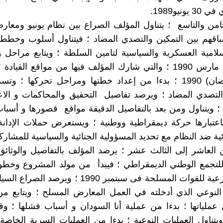
نيو1989.
من والتاسع ؛ يتناول المؤلف الصراع بين نظام يونيو ومعار
قهم بين التمكين والتصدي المضاد ؛ فيتناول أسلوب وخطط ت
لامية العسكرية والسياسية لتامين السلطة ؛ ويتابع مراحل
الأول ؛ من حركة مارس 1990 ؛ والتي شارك المؤلف فيها من مواقع الق
حركة أبريل (رمضان) 1990 ؛ بدءا من إعداد خطتها ومراحل تحركها
التصدي المضاد ؛ ويرصد تفاصيل التحقيق والمحاكمات و الا
؛ ويتناول ومن بعد بالتفاصيل الدقيقة مواقع قصورها و أسبا
باعتبارها حركة ديمقراطية ووطنية ؛ ويستعرض حملات الإدانة ل
ئية ضد النظام مع تحديد المسؤولية الجنائية والسياسية للمشارك
لعاشر إلى الثالث عشر ؛ يرصد المؤلف بالتفاصيل والوثائ
لتجمع الوطني الديمقراطي ؛ فيبدأ من مولد المشروع وخطوا
إعلان القيادة الشرعية للقوات المسلحة فى سبتمبر 0
ر النوعي الذي أدخلته في العمل المعارض المسلح ؛ ويتابع 
عملياتها ؛ بدءا من عملية أنا السودان و أسباب فشلها ؛ وق
ويتناول العمليات النوعية ؛ بدءا من العمليات السرية الخاصة