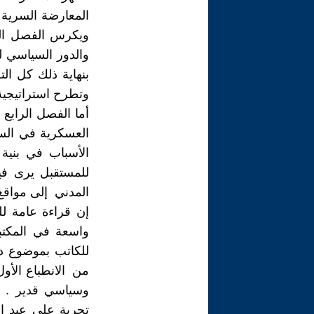
المعارضة السرية د
ويكرس الفصل الثا
والدور السياسي ل
بنهاية ذلك كل ال
وتطرح استراتيجية 
أما الفصل الرابع
العسكرية في السو
الأسباب في بنية
للمستقبل يرى في
المدني إلى مواقع 
إن قراءة عامة لل
واسعة في المكتبة
للكاتب بموضوع در
من الانطباع الأو
وسياسي قدير . إن
تجربة على عبد ا