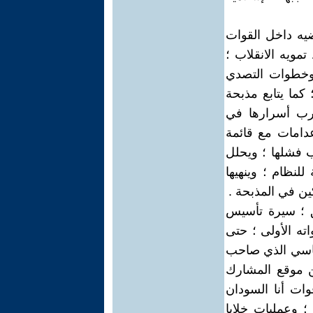
ضيه داخل القوات
مويه الانقلاب ؛
 وخطوات التصدي
يادة ؛ كما يتابع مذبحة
 ؛ وتسرب أسرارها في
عدامات مع قائمة
ب فشلها ؛ ويحلل
لنظام ؛ وينهيها
ين في المذبحة .
ق ؛ سيرة تأسيس
ته الأولى ؛ حتى
199 ؛ ويرصد الصراع السياسي الذي صاحب
من موقع المشارك
وات أنا السودان
 ؛ وعمليات خلايا