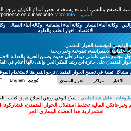
ة التصفح والنشر، الموقع يستخدم بعض أنواع الكوكيز نرجو النق
More info - المزيد
experience on our website
الفن
-
وكالة أنباء اليسار
-
وكالة أنباء العلمانية
-
وكالة أنباء العمال
-
وكا
الاقتصاد
-
اخبار الطب والعلوم
 الرئيسي لمؤسسة الحوار المتمدن
، علمانية، ديمقراطية، تطوعية وغير ربحية
ل مجتمع مدني علماني ديمقراطي حديث يضمن الحرية والعدالة الاجتم
حوار المتمدن على جائزة ابن رشد للفكر الحر والتى نالها أعلام في الفك
م مشاكل تقنية في تصفح الحوار المتمدن نرجو النقر هنا لاستخدام الموقع
كوردي
English
الاخبار
مراكز
الحوار المتمدن
مطبوعات
-
عادل عبد العاطى
- سلاح الوعي ووعي السلاح عرض كتاب - ال
 وتبرعاتكن المالية تحفظ استقلال الحوار المتمدن، فشاركونا 
استمرارية هذا الفضاء اليساري الحر