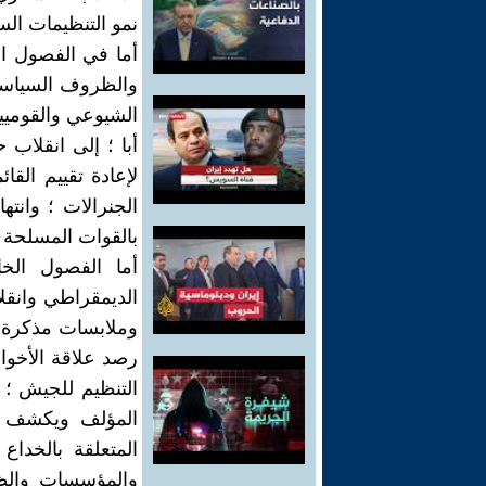
نمو التنظيمات ال
والظروف السياسية
الشيوعي والقوميين
لإعادة تقييم الق
الجنرالات ؛ وانت
بالقوات المسلحة ؛و
أما الفصول الخ
رصد علاقة الأخوا
التنظيم للجيش ؛ 
المؤلف ويكشف با
المتعلقة بالخداع
والمؤسسات والظر