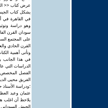
عرض كتاب << الج
يشكل كتاب الجيش 
في القاهرة في أ
وهو دراسة وتوثيق
سودان القرن الفائ
على المجتمع السو
القرن الحادي وال
وتأتى أهمية الكتا
في هذا الجانب و
الدراسات التي عال
الفصل المخصص لل
الفريق محيى الدي
؛ودراسة الأستاذ
عثمان وعبد العظ
يلاحظ أن اغلب هذه
الجيش السوداني ب