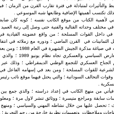
ابط والتأثيرات لمتبادلة في فترة تقارب القرن من الزمان ؛ 
لك تكتسب أهميتها الإضافية وطابعها شبه الموسوعي .
اني لأهمية الكتاب من موقع الكاتب نفسه ؛ كونه كان ضاب
ي مختلف وحداته القتالية والفنية حتى وصل إلى رتبة العميد ا
في داخل القوات المسلحة ؛ من واقع عضويته القيادية في
ئل الثمانينات في القرن الماضي ؛ ودوره مع زملائه في انت
1985 ؛ ومساهمته في صياغة مذكرة ا
تنظيم العمل المعارض السياسي وال
 الجناح العسكري للتجمع الوطني الديمقراطي ؛ وذلك عب
 الشرعية للقوات المسلحة ؛ ومن بعد في إسهامه الفاعل في
قوات التحالف السودانية ؛ والتي يحتل فيهما موقع نائب رئيس 
سكرية .
 فيأتي من منهج الكاتب في إعداد دراسته ؛ والذي جمع بين ا
ات سابقة ومراجع متيسرة ؛ ووثائق تنشر لاول مرة ؛ ومعلو
؛ تحصل عليها من خلال نشاطه المهني والسياسي ؛ ومنهج ال
تاجات وملاحظات وتعميمات نظرية خارجة من رحم التجربة ؛ 