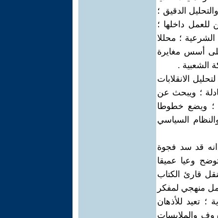
لتحليل الدقيق ؛
 للعمل داخلها ؛
الشرعية ؛ محللا
على أسس مغايرة
 الشعبية .
حليل الانقلابات
ادلة ؛ ويبحث عن
ة ؛ ويضع خطوطا
النظام السياسي
انه قد سد فجوة
توضح وعيا عميقا
نقل قارئ الكتاب
مل منهجي لمفكر
؛ تعيد للأذهان
روف والملابسات