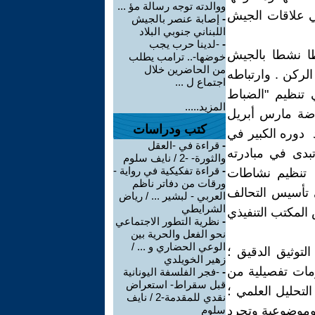
ووالدته توجه رسالة مؤ ...
في علاقات الجيش
-
إصابة عنصر بالجيش
اللبناني جنوبي البلاد
-
-لدينا حرب يجب
طا نشطا بالجيش
خوضها-.. ترامب يطلب
من الحاضرين خلال
لركن . وارتباطه
اجتماع ل ...
 تنظيم "الضباط
المزيد.....
فاضة مارس أبريل
كتب ودراسات
لجيش الشهيرة في العام 1988 ؛ ومن بعد دوره الكبير في
-
قراءة في -العقل
عسكري تجاه نظام يونيو 1989 ؛ والذي تبدى في مبادرته
والثورة- -2 / نايف سلوم
-
قراءة تفكيكية في رواية -
ر تنظيم نشاطات
ورقات من دفاتر ناظم
 تأسيس التحالف
العربي - لبشير ... / رياض
الشرايطي
المكتب التنفيذي
-
نظرية التطور الاجتماعي
نحو الفعل والحرية بين
الوعي الحضاري و ... /
لتوثيق الدقيق ؛
زهير الخويلدي
مات تفصيلية من
-
-فجر الفلسفة اليونانية
قبل سقراط- استعراض
تحليل العلمي ؛
نقدي للمقدمة-2 / نايف
وموضوعية وتجرد
سلوم