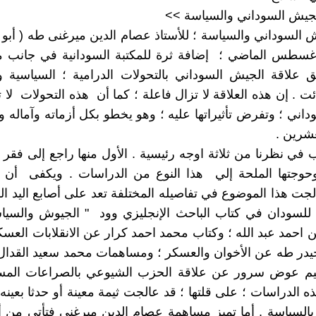
يش السوداني والسياسة >>
السوداني والسياسة ؛ للأستاذ عصام الدين ميرغنى طه ( أبو 
غسطس الماضي ؛ إضافة ثرة للمكتبة السودانية في جانب مه
 علاقة الجيش السوداني بالتحولات الدرامية ؛ السياسية و
ت . إن هذه العلاقة لا تزال فاعلة ؛ كما أن هذه التحولات لا ت
داني ؛ وتفرض تأثيراتها عليه ؛ وهو يخطو بكل أزماته وآماله
عشرين .
ب في نظرنا من ثلاثة اوجه رئيسية . الأول منها راجع إلى فقر ا
حوجتها الملحة إلي هذا النوع من الدراسات . ويكفى أن ن
جت هذا الموضوع في تفاصيله المختلفة تعد على أصابع اليد الو
سودان في كتاب الباحث الإنجليزي وود " الجيوش والسيا
ن احمد عبد الله ؛ وكتاب محمد احمد كرار عن الانقلابات العس
 حيدر طه عن الأخوان والعسكر ؛ ومساهمات محمد سعيد القد
يم عوض سرور عن علاقة الحزب الشيوعي بالصراعات المسلح
 الدراسات ؛ على قلتها ؛ قد عالجت ثيمة معينة أو حدثا بعينه
السياسة . أما تميز مساهمة عصام الدين ميرغنى فتأتى من أح