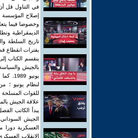
في التناول قل أن
إصلاح المؤسسة ال
وخصوصا فيما يتعل
الديمقراطية وتطل
تاريخ السلطة وا
بفترات انقطاع قصي
ينقسم الكتاب إلى
بالجيش والسياسة 
يونيو 9
لنظام يونيو ؛ من
للقوات المسلحة ؛ 
علاقة الجيش بالم
يبدأ الكاتب الفص
العسكرية دورا مق
الانقلاب العسكري