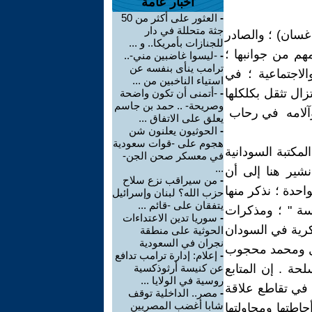
أخبار عامة
-
العثور على أكثر من 50
جثة متحللة في دار
غسان) ؛ والصادر
للجنازات بأمريكا.. و ...
م من جوانبها ؛
-
-ليسوا غاضبين مني-..
ترامب ينأى بنفسه عن
الاجتماعية ؛ في
استياء الناخبين من ...
زال تثقل بكلكلها
-
-أتمنى أن تكون واضحة
وصريحة- .. حمد بن جاسم
 وآلامه في رحاب
يعلق على الاتفاق ...
-
الحوثيون يعلنون شن
هجوم على -قوات سعودية
لمكتبة السودانية
في معسكر صحن الجن-
...
شير هنا إلى أن
-
من سيراقب نزع سلاح
احدة ؛ نذكر منها
حزب الله؟ لبنان وإسرائيل
يتفقان على -قائم ...
سة " ؛ ومذكرات
-
سوريا تدين الاعتداءات
كرية في السودان
الحوثية على منطقة
نجران في السعودية
ال ومحمد محجوب
-
إعلام: إدارة ترامب تدافع
ة . إن المتابع
عن كنيسة أرثوذكسية
روسية في الولايا ...
 في تقاطع علاقة
-
مصر.. الداخلية توقف
شابا أغضب المصريين
اطتها ومحاولتها