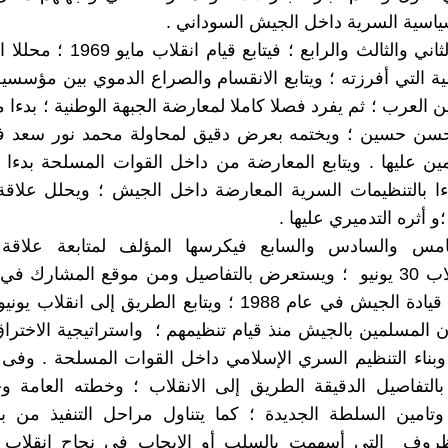
سياسية السرية داخل الجيش السوداني .
أما في الفصول الثاني والثالث والر
 التي أفرزته ؛ ويتابع الانقسام والصراع الدموي بين مؤسسيه
 العرب ؛ ثم يفرد فصلا كاملا لمعارضة الجبهة الوطنية ؛ بدءا
ائمين عليها . ويتابع المعارضة من داخل القوات المسلحة بدءا
هاءا بالتنظيمات السرية المعارضة داخل الجيش ؛ ويحلل علاقة 
 أثره التدميري عليها .
امس والسادس والسابع فيكرسها المؤلف لمتابعة علاقة 
الديمقراطي وانقلاب 30 يونيو ؛ ويستعرض بالتفاصيل ومن موقع المش
ن المسلمين بالجيش منذ قيام تنظيمهم ؛ واستراتيجية الاختراق
وبناء التنظيم السري الإسلامي داخل القوات المسلحة . وفى
لتفاصيل الدقيقة الطريق إلى الانقلاب ؛ وخطته العامة و
 وتامين السلطة الجديدة ؛ كما يتناول مراحل التنفيذ من بدا
وف التي أسهمت بالسلب أو الإيجاب في نجاح انقلاب الج