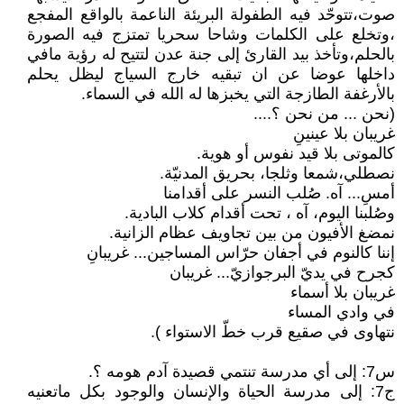
صوت،تتوحّد فيه الطفولة البريئة الناعمة بالواقع المفجع
،وتخلع على الكلمات وشاحا سحريا تمتزج فيه الصورة
بالحلم،وتأخذ بيد القارئ إلى جنة عدن لتتيح له رؤية مافي
داخلها عوضا عن ان تبقيه خارج السياج ليظل يحلم
بالأرغفة الطازجة التي يخبزها له الله في السماء.
(نحن ... من نحن ؟....
غريبان بلا عينينِ
كالموتى بلا قيد نفوس أو هوية.
نصطلي،شمعا وثلجا، بحريق المدنيّة.
أمسِ... آه. صُلب النسر على أقدامنا
وصُلبنا اليوم، آه ، تحت أقدام كلاب البادية.
نمضغ الأفيون من بين تجاويف عظام الزانية.
إننا كالنوم في أجفان حرّاس المساجين... غريبانِ
كجرح في يديّ البرجوازيّ... غريبان
غريبان بلا أسماء
في وادي المساء
نتهاوى في صقيع قرب خطّ الاستواء ).
س7: إلى أي مدرسة تنتمي قصيدة آدم هومه ؟.
ج7: إلى مدرسة الحياة والإنسان والوجود بكل ماتعنيه