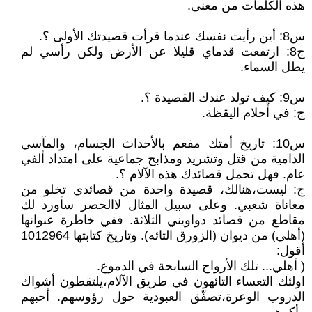
هذه الكلمات من معنى.
س8: أين رأيت نفسك عندما قرأت قصيدتك الأولى ؟.
ج8: ارتفعت قدماي قليلا عن الأرض ولكن رأسي لم
يطل السماء.
س9: كيف تولد عندك القصيدة ؟.
ج: في أحلام اليقظة.
س10: تاريخ أمتك مفعم بالأحداث الجسام، والمآسي
الدامية من قتل وتشريد ومذابح جماعية على امتداد ألفي
عام. فهل تحمل قصائدك هذه الآلام ؟.
ج: ليست،هنالك، قصيدة واحدة من قصائدي تخلو من
معاناة شعبي. وعلى سبيل المثال لاالحصر سأورد لك
مقاطع من قصائد دواويني الثلاثة. ففي خاطرة عنوانها
(أهلي) من ديوان (الزورق التائه). وتاريخ كتابتها 1012964
أقول:
( أهلي... تلك الأرواح السابحة في الدموع.
اولئك التعساء التائهون في طريق الآلام،يلتقطون أشواك
الدروب الوعرة،تصفّق العبودية حول رؤوسهم. أحبهم