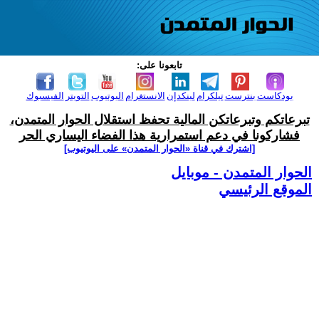
تابعونا على:
بودكاست
بنترست
تيلكرام
لينكدإن
الانستغرام
اليوتيوب
التويتر
الفيسبوك
تبرعاتكم وتبرعاتكن المالية تحفظ استقلال الحوار المتمدن،
فشاركونا في دعم استمرارية هذا الفضاء اليساري الحر
[اشترك في قناة ‫«الحوار المتمدن» على اليوتيوب]
الحوار المتمدن - موبايل
الموقع الرئيسي