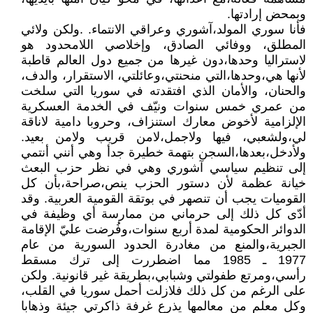
وبمحض إرادتها.
فأنا سوري المولد،آشوري وعراقي الانتماء. .ولكن ولائي
المطلق، ووفائي الصادق، وإخلاصي اللامحدود هو
لاستراليا وحدها،دون غيرها من جميع دول العالم قاطبة
لأنها هي،وحدها،التي منحنتي،وعائلتي، الاستقرار، والدف،
والحنان، والأمان الذي افتقدته في سوريا التي سلخت
من عمري خمس سنوات ونيّف في الخدمة العسكرية
الإلزامية لأخوض معارك استنزاف، وحروبا دامية لاناقة
لي،ولشعبي، فيها ولاجمل،لامن قريب ولامن بعيد.
ولأدخل،بعدها،السجن بتهمة خطيرة جدأ وهي أنني أنتمي
إلى تنظيم سياسي آشوري وهي في نظر حزب البعث
خيانة عظمة لأن دستور الحزب ينص،صراحة،بأن كل
القوميات يجب أن تنصهر في بوتقة القومية العربية. وقد
أدّى كل ذلك إلى حرماني من ممارسة أي وظيفة في
الدوائر الحكومية لمدة أربع سنوات،وفُرضت عليّ الإقامة
الجبرية،والمنع من مغادرة الحدود السورية من عام
1977 ـ 1985 مما اضطررت إلى ترك مسقط
رأسي،ومرتع طفولتي وشبابي،بطريقة غير قانونية. ولكن
على الرغم من كل ذلك فلازلت أحمل سوريا في القلب،
وكل معلم من معالمها يذرع غرفة ذاكرتي جيئة وذهابا