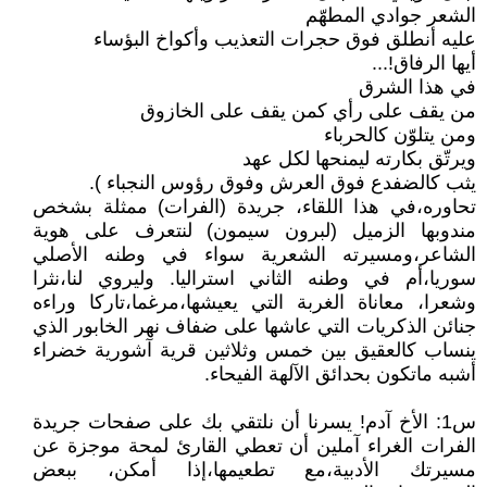
الشعر جوادي المطهّم
عليه أنطلق فوق حجرات التعذيب وأكواخ البؤساء
أيها الرفاق!...
في هذا الشرق
من يقف على رأي كمن يقف على الخازوق
ومن يتلوّن كالحرباء
ويرتّق بكارته ليمنحها لكل عهد
يثب كالضفدع فوق العرش وفوق رؤوس النجباء ).
تحاوره،في هذا اللقاء، جريدة (الفرات) ممثلة بشخص
مندوبها الزميل (لبرون سيمون) لنتعرف على هوية
الشاعر،ومسيرته الشعرية سواء في وطنه الأصلي
سوريا،أم في وطنه الثاني استراليا. وليروي لنا،نثرا
وشعرا، معاناة الغربة التي يعيشها،مرغما،تاركا وراءه
جنائن الذكريات التي عاشها على ضفاف نهر الخابور الذي
ينساب كالعقيق بين خمس وثلاثين قرية آشورية خضراء
أشبه ماتكون بحدائق الآلهة الفيحاء.
س1: الأخ آدم! يسرنا أن نلتقي بك على صفحات جريدة
الفرات الغراء آملين أن تعطي القارئ لمحة موجزة عن
مسيرتك الأدبية،مع تطعيمها،إذا أمكن، ببعض