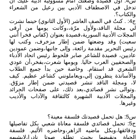
س4: أول قصيدة وضعتك أمام مسؤولية أدبية عليك أن
تدخل في الاصطفاف الأدبي بين رعيل من الشعراء
والكتاب؟.
ج4: . كنتُ في الصف العاشر (الأول الثانوي) حينما نشرت
لي مجلة الناقد،ولأول مرّة،،وكانت يومها من أرقى
المجلات الأدبية السورية،قصيدة بعنوان (كفاني فخرا أنني
سعيت) وقد وضعتها ضمن إطار مزخرف، وكتب لها
رئيس التحرير مقدمة رائعة، وإلى جانبها،وضمن عمودين
عاديين، قصيدة للشاعر صابر فلحوط رئيس اتحاد الأدباء
والصحفيين العرب حاليا. ويومها شعرت،بفخر،أن عودي
الشعري قد استقام. وخاصة حين بدأ جميع الطلاب
والأساتذة ينظرون إلي،ويعاملونني كشاعر عظيم. كيف
لا، ومجلة الناقد تنشر قصيدتي ضمن إطار مزوّق.
.وتوالى نشر قصائدي،بعد ذلك، على صفحات الجرائد
والمجلات الأدبية الشهيرة كالثقافة والآداب والأديب
وغيرها.
س5: هل تحمل قصيدتك فلسفة معينة؟
ج5: تحمل قصائدي فلسفة معاناة شعبي بكل تفاصيلها
ودقائقها،وبكل ماضيه الزاهر،وحاضره الأليم. فلسفة
الحياة ونقيضها بحيث تطلق صوتا نادرا،لايشبهه