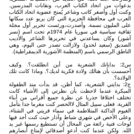
بدعوات من اتحاد الكتاب العرب، ونقابات المدرسين.
وكنت أول وأصغر كاتب وشاعر يُمنح عضوية اتحاد الكتاب
العرب في محافظة الجزيرة التي كان يربو عدد سكانها
على المليون نسمة. وأصدرت،ورئست تحرير أول مجلة
ثقافية سياسية في سوريا عام 1974م تحت اسم (نسر
آشور) وكان يساعدني في تحريرها الشاعر والأديب
الصديق (سعيد لحدو). ولازالت تصدر حتى اليوم، وهي
الناطق الرسمي باسم (المنظمة الآشورية الديمقراطية).
س2: بداياتك الشعرية من أين انطلقت؟. وكيف
أحسست بأن هنالك ولادة فكرية لديك؟. وماذا كانت تلك
الولادة؟.
ج2: بدايتي الشعرية، كما أظن، قد بدأت منذ الطفولة
المبكرة عندما لاحظت بأن نظرتي إلى الأشياء كانت
تختلف اختلافا جذريا عن نظرة جميع أقراني من أبناء
القرية. فعلى سبيل المثال لاالحصر كنت مغرما جدا بتأمل
الغيوم الداكنة المتلاطمة في سماء قريتي في الشتاء،
وعلى الأخص في شهري شباط وآذار حيث كنت أجد فيها
لوحات فنية رائعة من المحال أن تستطيع رسمها غير يد
الله. ولكن عندما كنت أدعو أصدقائي لإمتاع أبصارهم