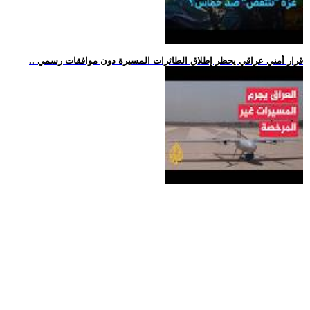
.. قرار أمني عراقي يحظر إطلاق الطائرات المسيرة دون موافقات رسمي