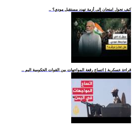
.. كيف تحول امتحان إلى أزمة تهدد مستقبل مودي؟
.. قراءة عسكرية | اتساع رقعة المواجهات بين القوات الحكومية اليم