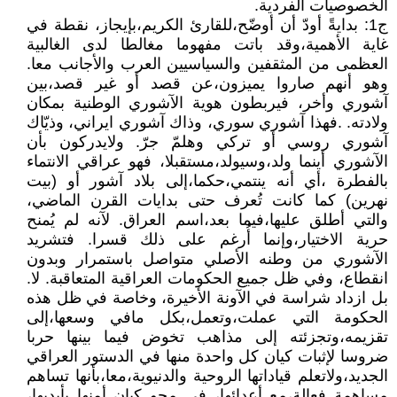
الخصوصيات الفردية.
ج1: بدايةً أودّ أن أوضّح،للقارئ الكريم،بإيجاز، نقطة في
غاية الأهمية،وقد باتت مفهوما مغالطا لدى الغالبية
العظمى من المثقفين والسياسيين العرب والأجانب معا.
وهو أنهم صاروا يميزون،عن قصد أو غير قصد،بين
آشوري وأخر، فيربطون هوية الآشوري الوطنية بمكان
ولادته. .فهذا آشوري سوري، وذاك آشوري ايراني، وذيّاك
آشوري روسي أو تركي وهلمّ جرّ. ولايدركون بأن
الآشوري أينما ولد،وسيولد،مستقبلا، فهو عراقي الانتماء
بالفطرة ،أي أنه ينتمي،حكما،إلى بلاد آشور أو (بيت
نهرين) كما كانت تُعرف حتى بدايات القرن الماضي،
والتي أطلق عليها،فيما بعد،اسم العراق. لآنه لم يُمنح
حرية الاختيار،وإنما أُرغم على ذلك قسرا. فتشريد
الآشوري من وطنه الأصلي متواصل باستمرار وبدون
انقطاع، وفي ظل جميع الحكومات العراقية المتعاقبة. لا.
بل ازداد شراسة في الآونة الأخيرة، وخاصة في ظل هذه
الحكومة التي عملت،وتعمل،بكل مافي وسعها،إلى
تقزيمه،وتجزئته إلى مذاهب تخوض فيما بينها حربا
ضروسا لإثبات كيان كل واحدة منها في الدستور العراقي
الجديد،ولاتعلم قياداتها الروحية والدنيوية،معا،بأنها تساهم
مساهمة فعالة،مع أعدائها، في محو كيان أمنها بأيديها،