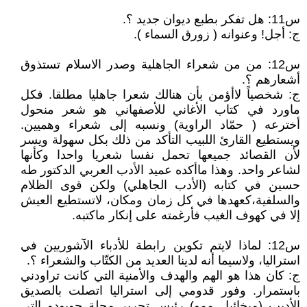
س11: هل تفكر بطبع ديوان جديد ؟.
ج: أجل! وعنوانه ( زورق السماء ).
س12: من من شعراء الجاهلية وصدر الاسلام تستذوق
أشعارهم ؟.
ج: شخصياً لاأؤمن بأن هنالك شعرا جاهليا مطلقا. فكل
ماورد في كتاب الأغاني للأصفهاني هو شعر منحول
أخترعه ( حمّاد الراوية) ونسبه إلى شعراء وهميين.
ويستطيع القارئ اللبيب التأكد من ذلك بكل سهولة ويسر
لأن القصائد جميعها تحمل نفسا شعريا واحدا وكأنها
لشاعر واحد. وهذا ماأكده عميد الأدب العربي الدكتور طه
حسين في كتابه (الأدب الجاهلي) ولكن قوى الظلام
والسلفية،كعهدها في كل زمان ومكان، لاتستطيع العيش
إلا في كهوف الغيب فأرغمته على إنكار ماكتبه.
س12: لماذا لايتم تكوين رابطة للأدباء الآشوريين في
استراليا، ولاسيما أنه لدينا العديد من الكتّاب والشعراء ؟.
ج: كان هذا هو الهم والهدف والأمنية التي كانت تراودني
باستمرار. وفور قدومي إلى استراليا اتصلت بالصديق
الأديب (ميخائيل ممو) رئيس تحرير مجلة حويودو التي