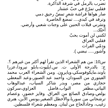
تضرب بالرمل في شرفة الذاكرة.
فقلبي تمرّغ في حبّ عشتار
صار هواها فراشة شعرٍ تمصّ رحيق دمي
وترقد في كبدي.... تمضغ الخاصرة
وتنثرني قبلات الحنين على وجنات شعبي وأرضي.
أحبّك...
لكنني لن أموت بحبّ
فقلبي العراق
ودمّي الفرات
وآشور..... نبضي ).
س10: من هم الشعراء الذين تقرأ لهم أكثر من غيرهم ؟.
ج: بالدرجة الأولى ت. س.ايليوت،بابلو نيرودا،عزرا
باوند،مايكوفوسكي،وبايرون. ومن الشعراء العرب محمد
الفيتوري من السودان، وأحمد عبد الصبور،وعبد المعطي
حجازي من مصر، وبدر شاكر السياب، عبدالوهاب
البياتي،مظفر النواب،فاضل العزاوي،سركون
بولص،وصادق الصائغ من العراق. وفايز خضور، وعصام
ترشحاني من سوريا،والأخطل الصغير،يونس الأبن، هنري
زغيب، وجادالحاج من لبنان. ومعظم شعراء فلسطين.