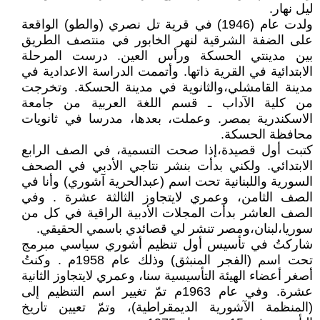
ليل نهار.
ولدت عام (1946) في قرية تل نصري (والطو) الواقعة
على الضفة الشرقية لنهر الخابور في منتصف الطريق
بين مدينتي الحسكة ورأس العين. درست المرحلة
الابتدائية في القرية ذاتها. وأتممت الدراسة الاعدادية في
مدينة القامشلي،والثانوية في مدينة الحسكة. وتخرجت
من كلية الآداب ـ قسم اللغة العربية من جامعة
الاسكندرية بمصر. وعملت، بعدها، مدرسا في ثانويات
محافظة الحسكة.
كتبت أول قصيدة،إذا صحت التسمية، في الصف الرابع
الابتدائي. ولكني بدأت بنشر نتاجي الأدبي في الصحف
السورية واللبنانية تحت اسم (عبدالحرية آشوري) وأنا في
الصف الثامن، وعمري لايتجاوز الثالثة عشرة . وفي
الصف العاشر بدأت المجلات الأدبية الراقية في كل من
سوريا،لبنان،ومصر تنشر لي قصائدي باسمي الحقيقي.
شاركتُ في تأسيس أول تنظيم أشوري سياسي مبرمج
تحت اسم (الفجر المنبثق) وذلك عام 1958م . وكنتُ
أصغر أعضاء الهيئة التأسيسية سنا، وعمري لايتجاوز الثانية
عشرة. وفي عام 1963م تمّ تغيير اسم التنظيم إلى
(المنظمة الآشورية الديمقراطية)، وتمّ تعيين تاريخ