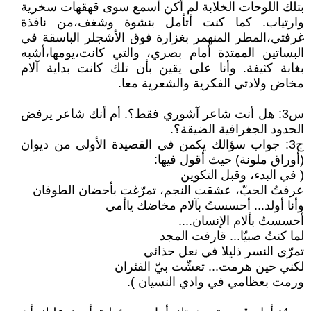
بتلك اللوحات الخلابة لم أكن أسمع سوى قهقهات سخرية
وارتياب. كما كنت أتأمل بنشوة وشغف،من نافذة
غرفتي،المطر المنهمر بغزارة فوق الأشجلر الباسقة في
البساتين الممتدة أمام بصري، والتي كانت،يومها،أشبه
بغابة كثيفة. وأنا على يقين بأن تلك كانت بداية آلام
مخاض ولادتي الفكرية والشعرية معا.
س3: هل أنت شاعر آشوري فقط؟. أم أنك شاعر يرفض
الحدود الجغرافية الضيقة؟.
ج3: جواب سؤالك يكمن في القصيدة الأولى من ديوان
(أوراق ملونة) حيث أقول فيها:
( في البدء، وقبل التكوين
عرفتُ الحبّ، عشقت النجم، تمرّغت بأحضان الطوفان
وأنا أولد... أحسستُ بآلام مخاضك ياأمي
أحسستُ بألام الإنسان....
لما كنتُ صبيّا... قارفت المجد
تمرّى النسر ذليلا في نعل حذائي
لكني حين هرمت... تعشّت بيّ الفئران
ورمت بعظامي في وادي النسيان ).