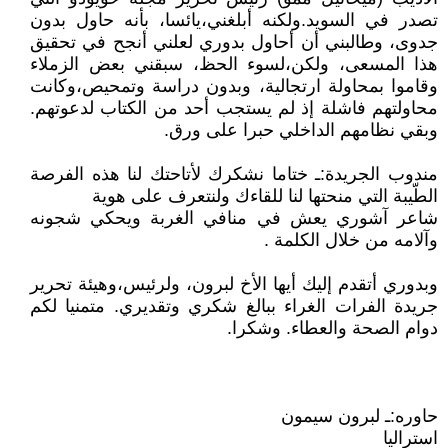
تصدر في السويد.ولكنه أبلغني،يائسا، بأنه حاول بدون
جدوى، وطالبني أن أحاول بدوري لعلني أنجح في تحقيق
هذا المسعى، ولكن،لسوء الحظ، سبقني بعض الزملاء
وقاموا بمحاولة ارتجالية، وبدون دراسة وتمحيص،وكانت
محاولتهم فاشلة إذ لم يستجب أحد من الكتاب لدعوتهم.
وبقي نظامهم الداخلي حبرا على ورق.
مندوب الجريدة:ـ ختاما نشكرك لأتاحتك لنا هذه الفرصة
الطّيبة التي منحتها لنا للقاءك ولنتعرف على هوية
شاعر آشوري يعش في منافي الغربة ويحكي شجونه
وآلامه من خلال الكلمة .
وبدوري أتقدم إليك أيها الأخ لبرون، ولرئيس،وهيئة تحرير
جريدة الفرات الغراء ببالغ شكري وتقديري. متمنيا لكم
دوام الصحة والعطاء. وشكرا.
حاوره:ـ لبرون سيمون
استراليا