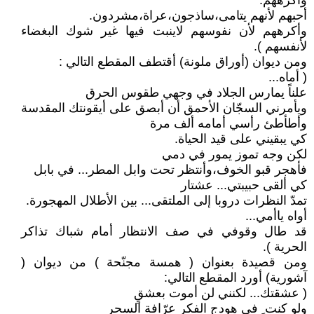
وأكرههم.
أحبهم لأنهم يتامى،ساذجون،عراة،مشردون.
وأكرههم لأن نفوسهم لاينبت فيها غير شوك البغضاء
لأنفسهم ).
ومن ديوان (أوراق ملونة) أقتطف المقطع التالي :
( أماه...
علناً يمارس الجلاد في وجهي طقوس الحرق
ويأمرني السجّان الأحمق أن أبصق على أيقونتك المقدسة
وأطأطئ رأسي أمامه ألف مرة
كي يبقيني على قيد الحياة.
لكن وجه تموز يمور في دمي
فأهجر قبو الخوف،وأنتظر تحت وابل المطر... في بابل
كي ألقى حبيبتي... عشتار
تمدّ النظرات دروبا إلى الملتقى... بين الأطلال المهجورة.
أواه ياأمي...
قد طال وقوفي في صف الانتظار أمام شباك تذاكر
الحرية ).
ومن قصيدة بعنوان ( همسة مجنّحة ) من ديوان (
آشورية) أورد المقطع التالي:
( عشقتك... لكنني لن أموت بعشقٍ
ولو كنت ِ في هودج الفكر عرّافة السحرِ