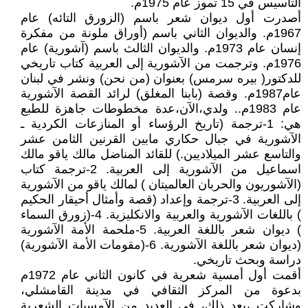
التأسيس في 15 تموز عام 1975م.
أصدرت أول ديوان شعر باسم (الزورق التائه) عام
1967م. والديوان الثاني باسم (أوراق ملونة من مفكرة
إنسان عام 1973م. والديوان الثالث باسم (آشورية) عام
1976م. وترجمت من الآشورية إلى العربية كتاب تاريخي
للدكتور( بيره سرمس) بعنوان (من نحن) ونشر في لبنان
عام1987م. وقصة (بابنا المغلق) لرائد القصة الآشورية
عام 1983م.. ولدي،الآن،عدة مخطوطات جاهزة للطبع
هي: 1-ترجمة (تاريخ الرؤساء أو المنازعات الكردية ـ
الآشورية في جبال حكاري مابين القرنين الثامن عشر
والتاسع عشر الميلاديين.) للقائد المناضل مالك ياقو مالك
اسماعيل من الآشورية إلى العربية. 2-ترجمة كتاب
(الآشوريون والحربان العالميتان ) لمالك ياقو من الآشورية
إلى العربية. 3-ترجمة وإعداد (قصة وأمثال أحيقار الحكيم
) باللغات الآشورية والعربية والانكليزية. 4-(زورق السماء
) ديوان شعر باللغة العربية. 5-ملحمة الأمة الآشورية
(ديوان شعر باللغة الآشورية. 6-(مقومات الأمة الآشورية)
دراسة وبحث تاريخي.
أقمت أول أمسية شعرية في كانون الثاني عام 1972م
بدعوة من المركز الثقافي في مدينة القامشلي،
وشاركت ،بعد ذلك، في العديد من الآمسيات الشعرية