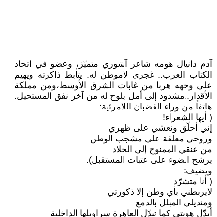
آدم دانيال هومه شاعر آشوري متميّز، وعضو في اتحاد
الكتاب العرب.. غجري لاموطن له. يتأبط ذاكرته ويهيم
على وجهه هربا من غابات الشرق الأوسط،ومن مملكة
الأقدار..مشدود إلى أمل يلوح له من آخر نفق المستحيل.
هاتفاً من وراء القضبان اللامرئية:
( أيها الشعراء!
إني أحلّق ونعشي على ظهري
وروحي معلقة على مشجب الوطن
من عنقي الممنوح إلى الجلاد
يرشح الضوء على عتبات المستقبل).
ويضيف:
( أنا متشرّد
لايربطني بأي وطن إلا ذكورتي
ومنديلي المبلل بالدمع
أبدّل هويتي كما تبدّل العاهرة سراويلها الداخلية